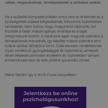
válnak, megszokottnak, természetesnek is tarthatjuk ezeket.
Ha a szűkebb környezetünkben nincs tere az érzelmek és a
szükségletek szabad kifejezésének, kölcsönös tiszteletben
tartásának, nem biztos, hogy magunktól rájövünk, hol
húzódik a határ mások igénye, elvárása és a saját
integritásunk között. A határaink saját magunk számára is
láthatatlanok maradnak, így később mások számára sem
tudjuk azokat láthatóvá tenni. Csak kevesen rendelkeznek
olyan rendkívüli gyöngédséggel és tapintattal, amelyek
révén képesek pontosan érzékelni és tiszteletben tartani
embertársaik testi és lelki jóllétét garantáló zónáit.
Márai Sándor így ír erről
Füves könyv
ében: