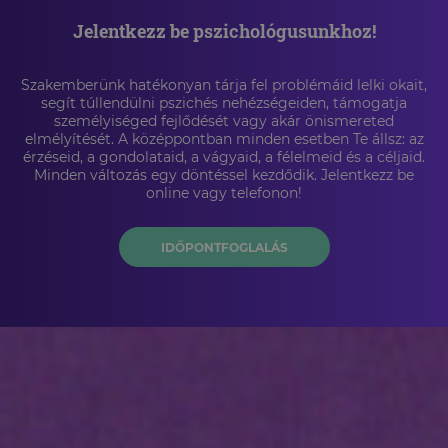
Jelentkezz be pszichológusunkhoz!
Szakemberünk hatékonyan tárja fel problémáid lelki okait,
segít túllendülni pszichés nehézségeiden, támogatja
személyiséged fejlődését vagy akár önismereted
elmélyítését. A középpontban minden esetben Te állsz: az
érzéseid, a gondolataid, a vágyaid, a félelmeid és a céljaid.
Minden változás egy döntéssel kezdődik. Jelentkezz be
online vagy telefonon!
IDŐPONTFOGLALÁS