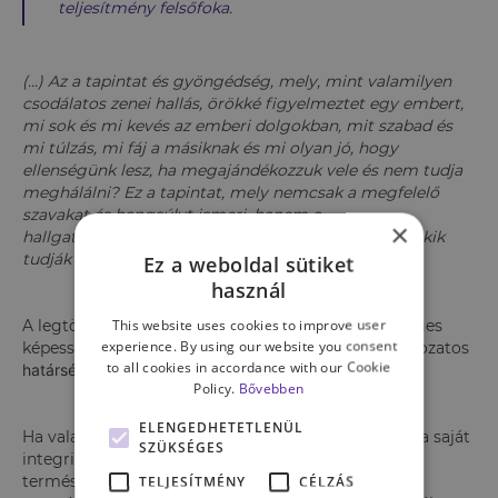
teljesítmény felsőfoka.
(...) Az a tapintat és gyöngédség, mely, mint valamilyen
csodálatos zenei hallás, örökké figyelmeztet egy embert,
mi sok és mi kevés az emberi dolgokban, mit szabad és
mi túlzás, mi fáj a másiknak és mi olyan jó, hogy
ellenségünk lesz, ha megajándékozzuk vele és nem tudja
meghálálni? Ez a tapintat, mely nemcsak a megfelelő
szavakat és hangsúlyt ismeri, hanem a
×
hallgatás gyöngédségét is. Vannak ritka emberek, akik
tudják ezt.”
Ez a weboldal sütiket
használ
This website uses cookies to improve user
A legtöbben azonban nem birtoklunk ilyen különleges
experience. By using our website you consent
képességeket, így jelentős esély van arra, hogy változatos
to all cookies in accordance with our Cookie
határsértések okozóivá és elszenvedőivé válunk.
Policy.
Bővebben
ELENGEDHETETLENÜL
Ha valaki nem képes érzékelni, képviselni és védeni a saját
SZÜKSÉGES
integritását biztosító kereteket, idővel teljesen
természetessé válhat számára, hogy mások igényei
TELJESÍTMÉNY
CÉLZÁS