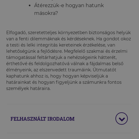
Átérezzük-e hogyan hatunk
másokra?
Elfogadó, szeretetteljes környezetben biztonságos helyük
van a fenti dilemmáknak és kérdéseknek. Ha gondot okoz
a testi és lelki integritás kereteinek érzékelése, van
lehetőségünk a fejlődésre. Megfelelő szakmai és érzelmi
támogatással feltárhatjuk a nehézségeink hátterét,
érthetővé és feldolgozhatóvá válnak a fájdalmas belső
élményeink, az elszenvedett traumáink. Útmutatót
kaphatunk ahhoz is, hogy hogyan képviseljük a
határainkat és hogyan figyeljünk a számunkra fontos
személyek határaira.
FELHASZNÁLT IRODALOM