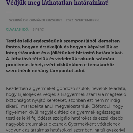
Védjük meg láthatatlan határainkat!
SZERINÉ DR. ORMÁNDI ERZSÉBET
2023. SZEPTEMBER 6.
OLVASÁSI IDŐ:
5 PERC
Testi és lelki egészségünk szempontjából kiemelten
fontos, hogyan érzékeljük és hogyan képviseljük az
integritásunkat és a jóllétünket biztosító határainkat.
A láthatóvá tételük és védelmük sokunk számára
problémás lehet, ezért cikkünkben e témakörhöz
szeretnénk néhány támpontot adni.
Kezdetben a gyermeket gondozó szülők, nevelők feladata,
hogy kijelöljék és védjék a kisgyermek számára megfelelő
biztonságot nyújtó kereteket, azonban ezt nem mindig
sikerül maradéktalanul megvalósítaniuk. Előfordul, hogy
figyelmen kívül hagyják, átlépik a gyermek egészséges
testi és lelki fejlődését szolgáló határokat és ezzel kisebb
nagyobb traumákat okoznak. Gyermekként védtelenek
vagyunk az ártalmas hatásokkal szemben,
ha túl gyakorivá