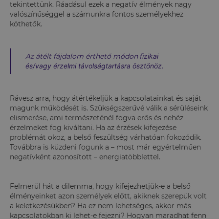
tekintettünk. Ráadásul ezek a negatív élmények nagy
valószínűséggel a számunkra fontos személyekhez
köthetők.
Az átélt fájdalom érthető módon
fizikai
és/vagy érzelmi távolságtartásra ösztönöz.
Rávesz arra, hogy átértékeljük a kapcsolatainkat és saját
magunk működését is. Szükségszerűvé válik a sérüléseink
elismerése, ami természeténél fogva erős és nehéz
érzelmeket fog kiváltani. Ha az érzések kifejezése
problémát okoz, a belső feszültség várhatóan fokozódik.
Továbbra is küzdeni fogunk a – most már egyértelműen
negatívként azonosított – energiatöbblettel.
Felmerül hát a dilemma, hogy kifejezhetjük-e a belső
élményeinket azon személyek előtt, akiknek szerepük volt
a keletkezésükben? Ha ez nem lehetséges, akkor más
kapcsolatokban ki lehet-e fejezni? Hogyan maradhat fenn