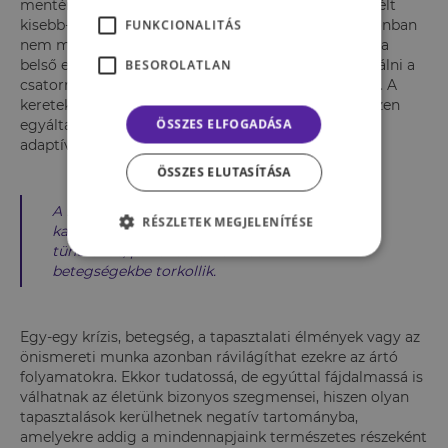
mentén éli az életét. A szükségleti hiányokból, az átélt
kisebb-nagyobb traumákból adódó frusztrációk azonban
FUNKCIONALITÁS
nem maradnak a végletekig „láthatatlanok”. Egyfajta
belső energiatöbbletként várhatóan meg fogják találni a
BESOROLATLAN
csatornát ahhoz, hogy valahogy a felszínre törjenek. A
keretek ezen a ponton is problémásak lehetnek, hiszen
ÖSSZES ELFOGADÁSA
egyáltalán nem biztos, hogy a kifejezés egészséges,
adaptív módon történik.
ÖSSZES ELUTASÍTÁSA
A felhalmozódott frusztráció gyakran
RÉSZLETEK MEGJELENÍTÉSE
kapcsolati problémákba, testi és lelki
tünetekbe, pszichoszomatikus
betegségekbe torkollik.
Egy-egy krízis, betegség, a tapasztalati élmények vagy az
önismereti munka azonban rávilágíthat ezekre az ártó
folyamatokra. Ekkor tudatossá, de egyúttal fájdalmassá is
válhatnak az életünk bizonyos szegmensei, hiszen olyan
tapasztalások kerülhetnek negatív tartományba,
amelyekre addig a mindennapjaink természetes részeként