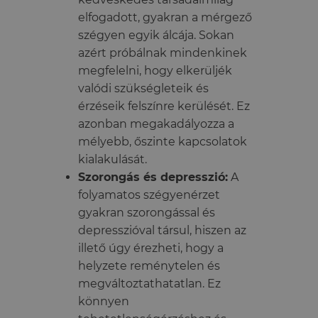
elfogadott, gyakran a mérgező
szégyen egyik álcája. Sokan
azért próbálnak mindenkinek
megfelelni, hogy elkerüljék
valódi szükségleteik és
érzéseik felszínre kerülését. Ez
azonban megakadályozza a
mélyebb, őszinte kapcsolatok
kialakulását.
Szorongás és depresszió:
A
folyamatos szégyenérzet
gyakran szorongással és
depresszióval társul, hiszen az
illető úgy érezheti, hogy a
helyzete reménytelen és
megváltoztathatatlan. Ez
könnyen