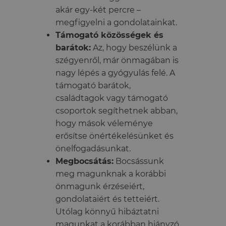
akár egy-két percre –
megfigyelni a gondolatainkat.
Támogató közösségek és
barátok:
Az, hogy beszélünk a
szégyenről, már önmagában is
nagy lépés a gyógyulás felé. A
támogató barátok,
családtagok vagy támogató
csoportok segíthetnek abban,
hogy mások véleménye
erősítse önértékelésünket és
önelfogadásunkat.
Megbocsátás:
Bocsássunk
meg magunknak a korábbi
önmagunk érzéseiért,
gondolataiért és tetteiért.
Utólag könnyű hibáztatni
magunkat a korábban hiányzó