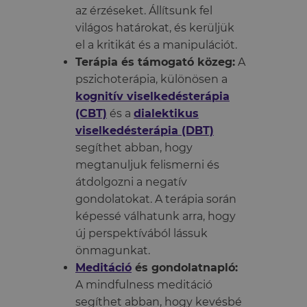
az érzéseket. Állítsunk fel
világos határokat, és kerüljük
el a kritikát és a manipulációt.
Terápia és támogató közeg:
A
pszichoterápia, különösen a
kognitív viselkedésterápia
(CBT)
és a
dialektikus
viselkedésterápia (DBT)
segíthet abban, hogy
megtanuljuk felismerni és
átdolgozni a negatív
gondolatokat. A terápia során
képessé válhatunk arra, hogy
új perspektívából lássuk
önmagunkat.
Meditáció
és gondolatnapló:
A mindfulness meditáció
segíthet abban, hogy kevésbé