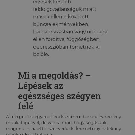
érzések később
feldolgozatlanságuk miatt
mások ellen elkövetett
bűncselekményekben,
bántalmazásban vagy önmaga
ellen fordítva, függőségben,
depresszióban törhetnek ki
belőle.
Mi a megoldás? –
Lépések az
egészséges szégyen
felé
A mérgező szégyen elleni küzdelem hosszú és kemény
munkát igényel, de van rá mód, hogy segítsünk
magunkon, ha ettől szenvedünk. Íme néhány hatékony
megküzdési stratégia: