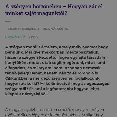
A szégyen börtönében – Hogyan zár el
minket saját magunktól?
SZMUTKU BERNADETT
2025. MÁRCIUS 18.
OLVASÁSI IDŐ:
7 PERC
A szégyen morális érzelem, amely mély nyomot hagy
bennünk. Már gyermekkorban megtapasztaljuk,
hiszen a szégyen kezdettől fogva egyfajta társadalmi
iránytűként mutat utat: segít megérteni, mi az, ami
elfogadott, és mi az, ami nem. Azonban nemcsak
tanító jellegű lehet, hanem bénító és romboló is.
Cikkünkben a mérgező szégyennel foglalkozunk:
hogyan alakul ki? Mi különbözteti meg az egészséges
szégyentől? És ami a legfontosabb: hogyan lehet
kilépni az árnyékából?
A magyar nyelvben is tetten érhető, mennyire mélyen
gyökerezik a szégyen az identitásunkban. Amikor egy