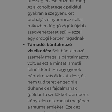
üresség érzése húzódik meg.
Az alkoholbetegek például
gyakran a szégyenüket
próbálják elnyomni az itallal,
miközben függőségük újabb
szégyenérzetet szül – ezzel
egy ördögi körben ragadnak.
Támadó, bántalmazó
viselkedés:
Sok bántalmazó
személy maga is bántalmazott
volt, és ezt a mintát ismétli
felnőttként. Ha egy gyerek
bántalmazás áldozata lesz, és
nem tud teret engedni a
dühének és fájdalmának
(például a szülőkkel szemben),
kénytelen eltemetni magában
a trauma emlékét. Ezek az