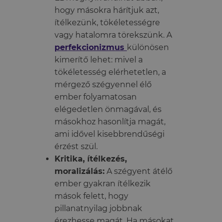
hogy másokra hárítjuk azt,
ítélkezünk, tökéletességre
vagy hatalomra törekszünk. A
perfekcionizmus
különösen
kimerítő lehet: mivel a
tökéletesség elérhetetlen, a
mérgező szégyennel élő
ember folyamatosan
elégedetlen önmagával, és
másokhoz hasonlítja magát,
ami idővel kisebbrendűségi
érzést szül.
Kritika, ítélkezés,
moralizálás:
A szégyent átélő
ember gyakran ítélkezik
mások felett, hogy
pillanatnyilag jobbnak
érezhesse magát. Ha másokat