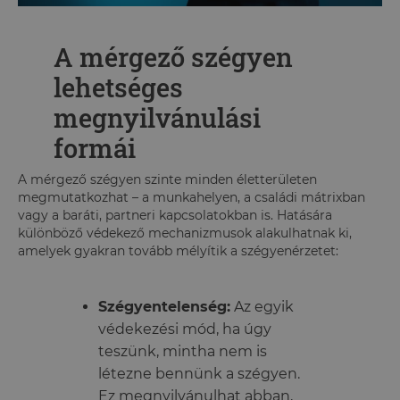
A mérgező szégyen
lehetséges
megnyilvánulási
formái
A mérgező szégyen szinte minden életterületen
megmutatkozhat – a munkahelyen, a családi mátrixban
vagy a baráti, partneri kapcsolatokban is. Hatására
különböző védekező mechanizmusok alakulhatnak ki,
amelyek gyakran tovább mélyítik a szégyenérzetet:
Szégyentelenség:
Az egyik
védekezési mód, ha úgy
teszünk, mintha nem is
létezne bennünk a szégyen.
Ez megnyilvánulhat abban,