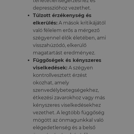
tehetetlenségérzéshez és
depresszióhoz vezethet.
Túlzott érzékenység és
elkerülés:
A mások kritikájától
való félelem erős a mérgező
szégyennel élők életében, ami
visszahúzódó, elkerülő
magatartást eredményez.
Függőségek és kényszeres
viselkedések:
A szégyen
kontrollvesztett érzést
okozhat, amely
szenvedélybetegségekhez,
étkezési zavarokhoz vagy más
kényszeres viselkedésekhez
vezethet. A legtöbb függőség
mögött az önmagunkkal való
elégedetlenség és a belső