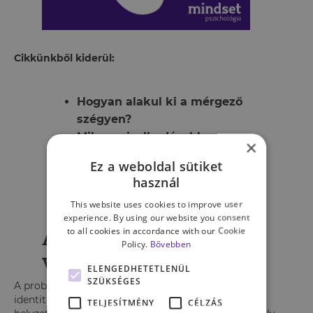
Cikkünkből kiderül:
Hogyan alakul ki a mérgező
szégyen?
Milyen viselkedésekben
×
nyilvánul meg?
Ez a weboldal sütiket
Hogyan indulhatunk el a
használ
gyógyulás útján?
This website uses cookies to improve user
experience. By using our website you consent
Amikor mi magunk
to all cookies in accordance with our Cookie
Policy.
Bővebben
válunk a szégyenné
ELENGEDHETETLENÜL
SZÜKSÉGES
A probléma akkor kezdődik, amikor a szégyen az
identitásunk részévé válik. Ahelyett, hogy egy adott
TELJESÍTMÉNY
CÉLZÁS