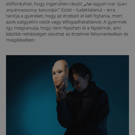
előfordulhat, hogy ingerülten rászól:
„
Ne legyél már ilyen
anyámasszony katonája!”
. Ezzel – tudattalanul – arra
tanítja a gyereket, hogy az érzéseit el kell fojtania, mert
azok szégyellni valók vagy elfogadhatatlanok. A gyermek
így megtanulja, hogy nem fejezheti ki a fájdalmát, ami
később nehézséget okozhat az érzelmei felismerésében és
megélésében.