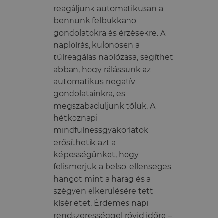
reagáljunk automatikusan a
bennünk felbukkanó
gondolatokra és érzésekre. A
naplóírás, különösen a
túlreagálás naplózása, segíthet
abban, hogy rálássunk az
automatikus negatív
gondolatainkra, és
megszabaduljunk tőlük. A
hétköznapi
mindfulnessgyakorlatok
erősíthetik azt a
képességünket, hogy
felismerjük a belső, ellenséges
hangot mint a harag és a
szégyen elkerülésére tett
kísérletet. Érdemes napi
rendszerességgel rövid időre –