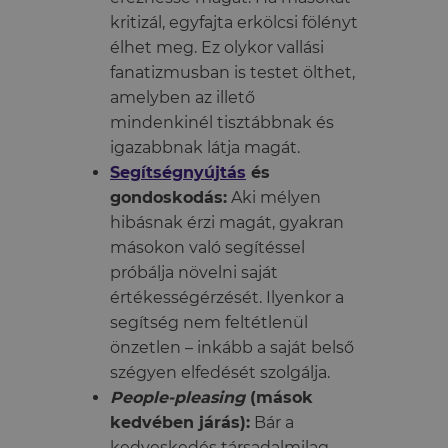
kritizál, egyfajta erkölcsi fölényt
élhet meg. Ez olykor vallási
fanatizmusban is testet ölthet,
amelyben az illető
mindenkinél tisztábbnak és
igazabbnak látja magát.
Segítségnyújtás
és
gondoskodás:
Aki mélyen
hibásnak érzi magát, gyakran
másokon való segítéssel
próbálja növelni saját
értékességérzését. Ilyenkor a
segítség nem feltétlenül
önzetlen – inkább a saját belső
szégyen elfedését szolgálja.
People-pleasing
(mások
kedvében járás):
Bár a
kedveskedés társadalmilag