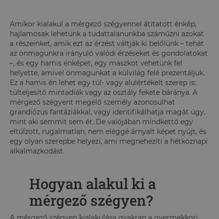
Amikor kialakul a mérgező szégyennel átitatott énkép,
hajlamosak lehetünk a tudattalanunkba száműzni azokat
a részeinket, amik ezt az érzést váltják ki belőlünk – tehát
az önmagunkra irányuló valódi érzéseket és gondolatokat
–, és egy hamis énképet, egy maszkot vehetünk fel
helyette, amivel önmagunkat a külvilág felé prezentáljuk.
Ez a hamis én lehet egy túl- vagy alulértékelt szerep is:
túlteljesítő mintadiák vagy az osztály fekete báránya. A
mérgező szégyent megélő személy azonosulhat
grandiózus fantáziákkal, vagy identifikálhatja magát úgy,
mint aki semmit sem ér. De valójában mindkettő egy
eltúlzott, rugalmatlan, nem eléggé árnyalt képet nyújt, és
egy olyan szerepbe helyezi, ami megnehezíti a hétköznapi
alkalmazkodást.
Hogyan alakul ki a
mérgező szégyen?
A mérgező szégyen kialakulása gyakran a gyermekkori