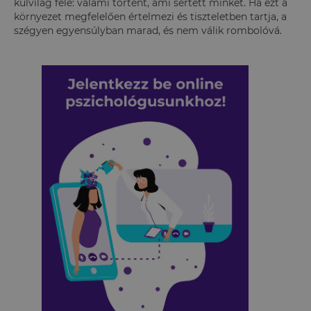
külvilág felé: valami történt, ami sértett minket. Ha ezt a
környezet megfelelően értelmezi és tiszteletben tartja, a
szégyen egyensúlyban marad, és nem válik rombolóvá.