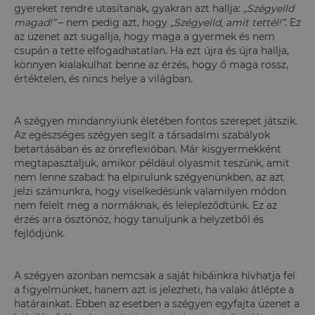
gyereket rendre utasítanak, gyakran azt hallja:
„Szégyelld
magad!”
– nem pedig azt, hogy
„Szégyelld, amit tettél!”
. Ez
az üzenet azt sugallja, hogy maga a gyermek és nem
csupán a tette elfogadhatatlan. Ha ezt újra és újra hallja,
könnyen kialakulhat benne az érzés, hogy ő maga rossz,
értéktelen, és nincs helye a világban.
A szégyen mindannyiunk életében fontos szerepet játszik.
Az egészséges szégyen segít a társadalmi szabályok
betartásában és az önreflexióban. Már kisgyermekként
megtapasztaljuk, amikor például olyasmit teszünk, amit
nem lenne szabad: ha elpirulunk szégyenünkben, az azt
jelzi számunkra, hogy viselkedésünk valamilyen módon
nem felelt meg a normáknak, és lelepleződtünk. Ez az
érzés arra ösztönöz, hogy tanuljunk a helyzetből és
fejlődjünk.
A szégyen azonban nemcsak a saját hibáinkra hívhatja fel
a figyelmünket, hanem azt is jelezheti, ha valaki átlépte a
határainkat. Ebben az esetben a szégyen egyfajta üzenet a