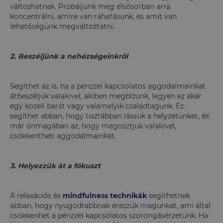
változhatnak. Próbáljunk meg elsősorban arra
koncentrálni, amire van ráhatásunk, és amit van
lehetőségünk megváltoztatni.
2. Beszéljünk a nehézségeinkről
Segíthet az is, ha a pénzzel kapcsolatos aggodalmainkat
átbeszéljük valakivel, akiben megbízunk, legyen ez akár
egy közeli barát vagy valamelyik családtagunk. Ez
segíthet abban, hogy tisztábban lássuk a helyzetünket, és
már önmagában az, hogy megosztjuk valakivel,
csökkentheti aggodalmainkat.
3. Helyezzük át a fókuszt
A relaxációs és
mindfulness technikák
segíthetnek
abban, hogy nyugodtabbnak érezzük magunkat, ami által
csökkenhet a pénzzel kapcsolatos szorongásérzetünk. Ha