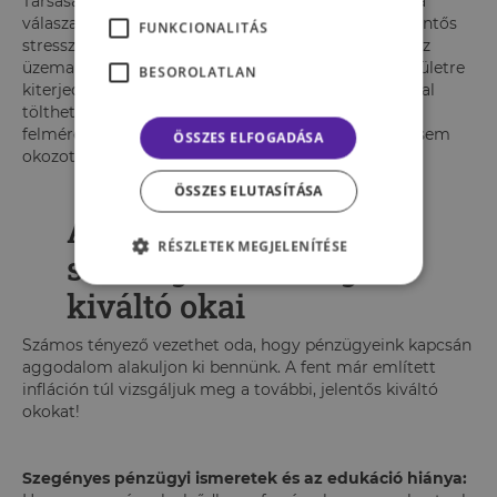
Társaság
2022-es Stress in America
felmérésében a
válaszadók 87 százaléka az
inflációt
jelölte meg jelentős
FUNKCIONALITÁS
stresszforrásként. A nagyfokú árnövekedés, amely az
üzemanyagtól kezdve az élelmiszerekig számos területre
BESOROLATLAN
kiterjed, anyagi háttértől függetlenül aggodalommal
tölthet el bennünket. A kutatók szerint egyébként a
felmérés 2007-es kezdete óta egyetlen más kérdés sem
ÖSSZES ELFOGADÁSA
okozott ekkora stresszt.
ÖSSZES ELUTASÍTÁSA
A pénzügyi
RÉSZLETEK MEGJELENÍTÉSE
szorongás lehetséges
kiváltó okai
Számos tényező vezethet oda, hogy pénzügyeink kapcsán
aggodalom alakuljon ki bennünk. A fent már említett
infláción túl vizsgáljuk meg a további, jelentős kiváltó
okokat!
Szegényes pénzügyi ismeretek és az edukáció hiánya: