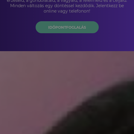
érzéseid, a gondolataid, a vágyaid, a félelmeid és a céljaid.
Minden változás egy döntéssel kezdődik. Jelentkezz be
online vagy telefonon!
IDŐPONTFOGLALÁS