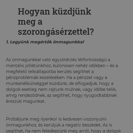
Hogyan küzdjünk
meg a
szorongásérzettel?
1. Legyünk megértők önmagunkkal
Az önmagunkkal való együttérzés létfontosságú a
mentális jóllétünkhöz, különösen nehéz időkben – és a
megfelelő lelkiállapotba kerülés segíthet a
pénzproblémák kezelésében. Ha a pénzzel vagy a
munkanélküliséggel küzdünk, de elfogadjuk, hogy a
dolgok esetleg nem rajtunk múlnak, vagy időbe telik,
amíg rendeződnek, az segíthet, hogy nyugodtabbnak
érezzük magunkat.
Próbáljunk meg ilyenkor is kedvesen viszonyulni
önmagunkhoz, és kerüljük a negatív beszédet. Az is
segíthet, ha nem feledkezünk meg arról, hogy a dolgok