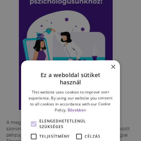
×
Ez a weboldal sütiket
használ
This website uses cookies to improve user
experience. By using our website you consent
to all cookies in accordance with our Cookie
Policy.
Bővebben
ELENGEDHETETLENÜL
A megélhetési költségek válsága miatt a pénzügyi
SZÜKSÉGES
szorongás gyakoribbá vált, mivel az emberekre fokozott
pénzügyi nyomás nehezedik. Az Amerikai Pszichológiai
TELJESÍTMÉNY
CÉLZÁS