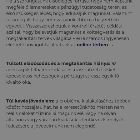
Ha a szorongásunk elsődleges forrása, hogy nem kaptunk
megfelelő ismereteket a pénzügyi tudatosság terén, az
első szükséges lépés, hogy edukáljuk magunkat, valamint
felismerjük, hogy nem vagyunk ebben a helyzetben
egyedül. Visszaszerezhetjük a kontroll érzetét például
azáltal, hogy belevetjük magunkat a költségvetés és a
megtakarítási tervek világába – erre számos ingyenesen
elérhető anyagot találhatunk az
online térben
is.
Túlzott eladósodás és a megtakarítás hiánya:
az
adósságok felhalmozódása és a visszafizetésükkel
kapcsolatos nehézségek a pénzügyi stressz egyik fő
kiváltó oka.
Túl kevés jövedelem:
a probléma kialakulásához többek
között hozzájárulhat, ha a keresetünkhöz mérten nem
reális célokat tűzünk ki magunk elé, vagy ha olyan
általános vagy váratlan kiadások jelentkeznek, melyek
fedezésére a jövedelmünk nem elegendő.