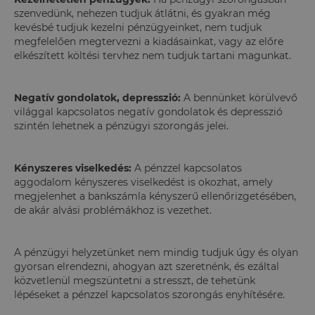
szenvedünk, nehezen tudjuk átlátni, és gyakran még
kevésbé tudjuk kezelni pénzügyeinket, nem tudjuk
megfelelően megtervezni a kiadásainkat, vagy az előre
elkészített költési tervhez nem tudjuk tartani magunkat.
Negatív gondolatok, depresszió:
A bennünket körülvevő
világgal kapcsolatos negatív gondolatok és depresszió
szintén lehetnek a pénzügyi szorongás jelei.
Kényszeres viselkedés:
A pénzzel kapcsolatos
aggodalom kényszeres viselkedést is okozhat, amely
megjelenhet a bankszámla kényszerű ellenőrizgetésében,
de akár alvási problémákhoz is vezethet.
A pénzügyi helyzetünket nem mindig tudjuk úgy és olyan
gyorsan elrendezni, ahogyan azt szeretnénk, és ezáltal
közvetlenül megszüntetni a stresszt, de tehetünk
lépéseket a pénzzel kapcsolatos szorongás enyhítésére.