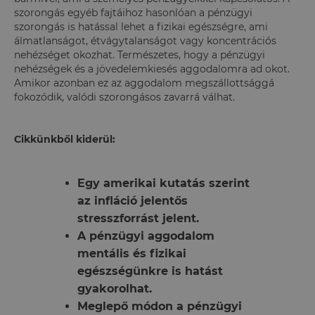
szorongás egyéb fajtáihoz hasonlóan a pénzügyi
szorongás is hatással lehet a fizikai egészségre, ami
álmatlanságot, étvágytalanságot vagy koncentrációs
nehézséget okozhat. Természetes, hogy a pénzügyi
nehézségek és a jövedelemkiesés aggodalomra ad okot.
Amikor azonban ez az aggodalom megszállottsággá
fokozódik, valódi szorongásos zavarrá válhat.
Cikkünkből kiderül:
Egy amerikai kutatás szerint
az infláció jelentős
stresszforrást jelent.
A pénzügyi aggodalom
mentális és fizikai
egészségünkre is hatást
gyakorolhat.
Meglepő módon a pénzügyi