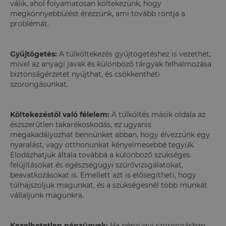
válik, ahol folyamatosan költekezünk, hogy
megkönnyebbülést érezzünk, ami tovább rontja a
problémát.
Gyűjtögetés:
A túlköltekezés gyűjtögetéshez is vezethet,
mivel az anyagi javak és különböző tárgyak felhalmozása
biztonságérzetet nyújthat, és csökkentheti
szorongásunkat.
Költekezéstől való félelem:
A túlköltés másik oldala az
észszerűtlen takarékoskodás, ez ugyanis
megakadályozhat bennünket abban, hogy élvezzünk egy
nyaralást, vagy otthonunkat kényelmesebbé tegyük.
Elodázhatjuk általa továbbá a különböző szükséges
felújításokat és egészségügyi szűrővizsgálatokat,
beavatkozásokat is. Emellett azt is elősegítheti, hogy
túlhajszoljuk magunkat, és a szükségesnél több munkát
vállaljunk magunkra.
Kezelhetetlen pénzügyek:
Ha pénzügyi szorongásban