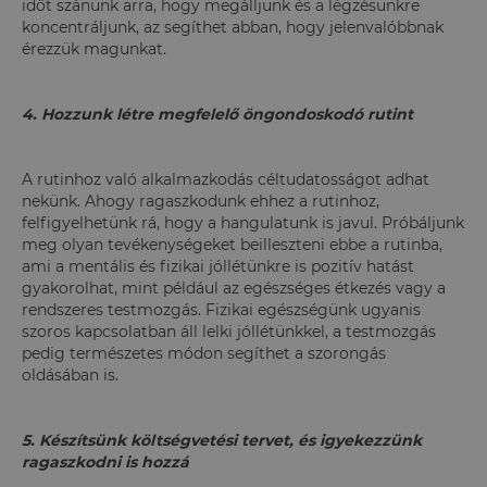
időt szánunk arra, hogy megálljunk és a légzésünkre
koncentráljunk, az segíthet abban, hogy jelenvalóbbnak
érezzük magunkat.
4. Hozzunk létre megfelelő öngondoskodó rutint
A rutinhoz való alkalmazkodás céltudatosságot adhat
nekünk. Ahogy ragaszkodunk ehhez a rutinhoz,
felfigyelhetünk rá, hogy a hangulatunk is javul. Próbáljunk
meg olyan tevékenységeket beilleszteni ebbe a rutinba,
ami a mentális és fizikai jóllétünkre is pozitív hatást
gyakorolhat, mint például az egészséges étkezés vagy a
rendszeres testmozgás. Fizikai egészségünk ugyanis
szoros kapcsolatban áll lelki jóllétünkkel, a testmozgás
pedig természetes módon segíthet a szorongás
oldásában is.
5. Készítsünk költségvetési tervet, és igyekezzünk
ragaszkodni is hozzá