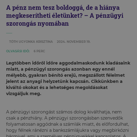
A pénz nem tesz boldoggá, de a hiánya
megkeserítheti életünket? – A pénzügyi
szorongás nyomában
TÓTH UGYONKA KRISZTINA
2024. NOVEMBER 19.
OLVASÁSI IDŐ:
6 PERC
Legtöbben időről időre aggodalmaskodunk kiadásaink
miatt, a pénzügyi szorongás azonban egy ennél
mélyebb, gyakran bénító erejű, megszállott félelmet
jelent az anyagi helyzetünk kapcsán. Cikkünkben a
kiváltó okokat és a lehetséges megoldásokat
vizsgáljuk meg.
A pénzügyi szorongást számos dolog kiválthatja, nem
csak a pénzhiány. A pénzügyi szorongásban szenvedők
folyamatosan aggódnak a számlák miatt, és előfordulhat,
hogy félnek ránézni a bankszámlájukra vagy megbirkózni
bármivel, ami a személyes pénzügyeikkel kapcsolatos. A