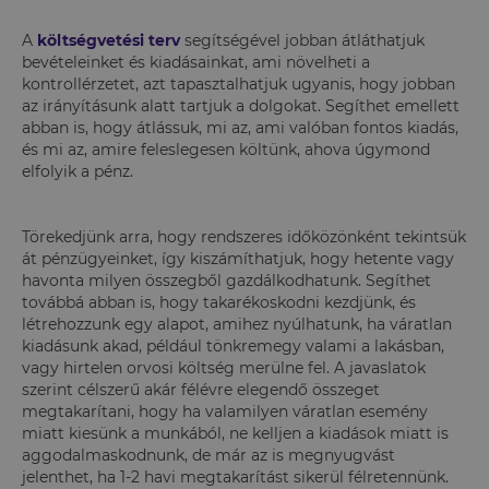
A
költségvetési terv
segítségével jobban átláthatjuk
bevételeinket és kiadásainkat, ami növelheti a
kontrollérzetet, azt tapasztalhatjuk ugyanis, hogy jobban
az irányításunk alatt tartjuk a dolgokat. Segíthet emellett
abban is, hogy átlássuk, mi az, ami valóban fontos kiadás,
és mi az, amire feleslegesen költünk, ahova úgymond
elfolyik a pénz.
Törekedjünk arra, hogy rendszeres időközönként tekintsük
át pénzügyeinket, így kiszámíthatjuk, hogy hetente vagy
havonta milyen összegből gazdálkodhatunk. Segíthet
továbbá abban is, hogy takarékoskodni kezdjünk, és
létrehozzunk egy alapot, amihez nyúlhatunk, ha váratlan
kiadásunk akad, például tönkremegy valami a lakásban,
vagy hirtelen orvosi költség merülne fel. A javaslatok
szerint célszerű akár félévre elegendő összeget
megtakarítani, hogy ha valamilyen váratlan esemény
miatt kiesünk a munkából, ne kelljen a kiadások miatt is
aggodalmaskodnunk, de már az is megnyugvást
jelenthet, ha 1-2 havi megtakarítást sikerül félretennünk.