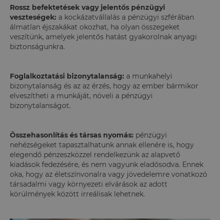
Rossz befektetések vagy jelentős pénzügyi
veszteségek:
a kockázatvállalás a pénzügyi szférában
álmatlan éjszakákat okozhat, ha olyan összegeket
veszítünk, amelyek jelentős hatást gyakorolnak anyagi
biztonságunkra.
Foglalkoztatási bizonytalanság:
a munkahelyi
bizonytalanság és az az érzés, hogy az ember bármikor
elveszítheti a munkáját, növeli a pénzügyi
bizonytalanságot.
Összehasonlítás és társas nyomás:
pénzügyi
nehézségeket tapasztalhatunk annak ellenére is, hogy
elegendő pénzeszközzel rendelkezünk az alapvető
kiadások fedezésére, és nem vagyunk eladósodva. Ennek
oka, hogy az életszínvonalra vagy jövedelemre vonatkozó
társadalmi vagy környezeti elvárások az adott
körülmények között irreálisak lehetnek.