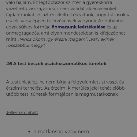
való hajlam. Ez legtöbbször szintén a gyerekkorra
vezethető vissza, amikor nem validálták érzéseinket,
fájdalmunkat, és azt érzékeltették velünk, hogy túlzásokba
esünk, vagy éppen túlérzékenyek vagyunk. Az önbántás
egyik súlyos formája
önmagunk leértékelése
és az
önmegtagadás, ami olyan mondatokban is kifejeződhet,
mint
„Nincs okom így érezni magam”
,
„Van, akinek
rosszabbul megy”
.
#6 A test beszél: pszichoszomatikus tünetek
A testünk jelez, ha nem bírja a felgyülemlett stresszt és
érzelmi terhelést. Az érzelmi kimerülés jelei tehát előbb-
utóbb testi tünetek formájában is megmutatkoznak.
Jellemző lehet:
álmatlanság vagy nem