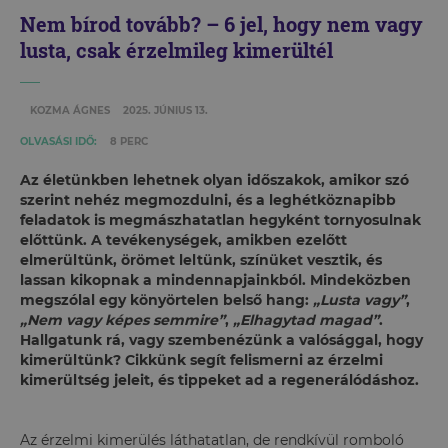
Nem bírod tovább? – 6 jel, hogy nem vagy
lusta, csak érzelmileg kimerültél
KOZMA ÁGNES
2025. JÚNIUS 13.
OLVASÁSI IDŐ:
8 PERC
Az életünkben lehetnek olyan időszakok, amikor szó
szerint nehéz megmozdulni, és a leghétköznapibb
feladatok is megmászhatatlan hegyként tornyosulnak
előttünk. A tevékenységek, amikben ezelőtt
elmerültünk, örömet leltünk, színüket vesztik, és
lassan kikopnak a mindennapjainkból. Mindeközben
megszólal egy könyörtelen belső hang:
„Lusta vagy”
,
„Nem vagy képes semmire”
,
„Elhagytad magad”
.
Hallgatunk rá, vagy szembenézünk a valósággal, hogy
kimerültünk? Cikkünk segít felismerni az érzelmi
kimerültség jeleit, és tippeket ad a regenerálódáshoz.
Az érzelmi kimerülés láthatatlan, de rendkívül romboló