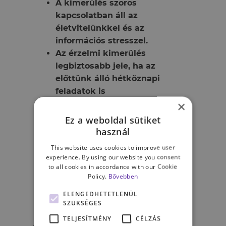
A kimerülés szoros
kapcsolatban áll az
életvitelünkkel és az
információs stresszel.
Az érzelmi kimerülés
legbiztosabb jele, ha az
előttünk álló hétköznapi
feladatok is
×
megugorhatatlan
akadályoknak tűnnek.
Ez a weboldal sütiket
A nemet mondás, a szünetek
használ
beiktatása a napirendünkbe
This website uses cookies to improve user
és az önerősítő mantrák is
experience. By using our website you consent
sokat segíthetnek az érzelmi
to all cookies in accordance with our Cookie
Policy.
Bővebben
kimerüléssel való
megküzdésben.
ELENGEDHETETLENÜL
SZÜKSÉGES
TELJESÍTMÉNY
CÉLZÁS