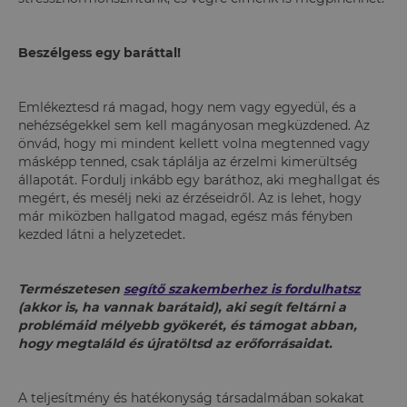
Beszélgess egy baráttal!
Emlékeztesd rá magad, hogy nem vagy egyedül, és a
nehézségekkel sem kell magányosan megküzdened. Az
önvád, hogy mi mindent kellett volna megtenned vagy
másképp tenned, csak táplálja az érzelmi kimerültség
állapotát. Fordulj inkább egy baráthoz, aki meghallgat és
megért, és mesélj neki az érzéseidről. Az is lehet, hogy
már miközben hallgatod magad, egész más fényben
kezded látni a helyzetedet.
Természetesen
segítő szakemberhez is fordulhatsz
(akkor is, ha vannak barátaid), aki segít feltárni a
problémáid mélyebb gyökerét, és támogat abban,
hogy megtaláld és újratöltsd az erőforrásaidat.
A teljesítmény és hatékonyság társadalmában sokakat