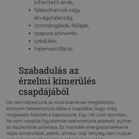
pihentető alvás,
falásrohamok vagy
étvágytalanság,
izomrángások, fejfájás,
szapora szívverés,
szédülés,
hiperventilláció.
Szabadulás az
érzelmi kimerülés
csapdájából
Ha nem teljesítünk az elvárásainknak megfelelően,
könnyen beleeshetünk abba a csapdába, hogy még
magasabb fokozatra kapcsolunk. Egy idő után azonban,
ha nem vesszük figyelembe szervezetünk jelzéseit, eljöhet
az összeomlás pillanata. Ez maradék energiatartalékaink
teljes lemerülését jelenti, amikor már tényleg nem tudjuk