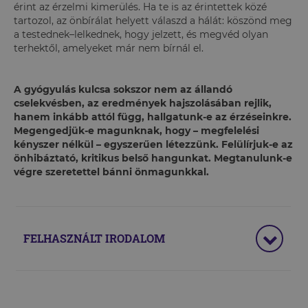
érint az érzelmi kimerülés. Ha te is az érintettek közé
tartozol, az önbírálat helyett válaszd a hálát: köszönd meg
a testednek–lelkednek, hogy jelzett, és megvéd olyan
terhektől, amelyeket már nem bírnál el.
A gyógyulás kulcsa sokszor nem az állandó
cselekvésben, az eredmények hajszolásában rejlik,
hanem inkább attól függ, hallgatunk-e az érzéseinkre.
Megengedjük-e magunknak, hogy – megfelelési
kényszer nélkül – egyszerűen létezzünk. Felülírjuk-e az
önhibáztató, kritikus belső hangunkat. Megtanulunk-e
végre szeretettel bánni önmagunkkal.
FELHASZNÁLT IRODALOM