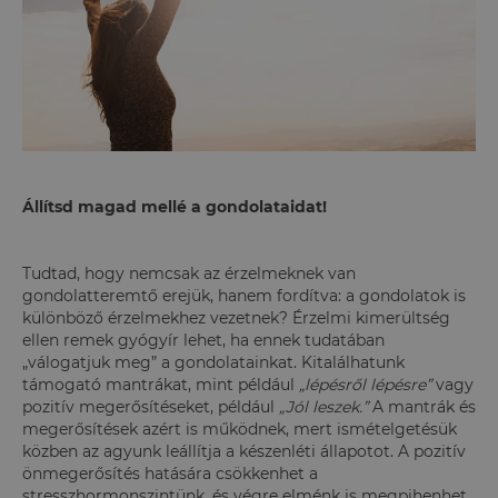
Állítsd magad mellé a gondolataidat!
Tudtad, hogy nemcsak az érzelmeknek van
gondolatteremtő erejük, hanem fordítva: a gondolatok is
különböző érzelmekhez vezetnek? Érzelmi kimerültség
ellen remek gyógyír lehet, ha ennek tudatában
„válogatjuk meg” a gondolatainkat. Kitalálhatunk
támogató mantrákat, mint például
„lépésről lépésre”
vagy
pozitív megerősítéseket, például
„Jól leszek.”
A mantrák és
megerősítések azért is működnek, mert ismételgetésük
közben az agyunk leállítja a készenléti állapotot. A pozitív
önmegerősítés hatására csökkenhet a
stresszhormonszintünk, és végre elménk is megpihenhet.