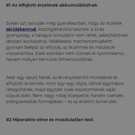
#1 Az elfojtott érzelmek akkumulálódnak
Sokan azt tanulják meg gyerekkorban, hogy az érzések
sérülékennyé
, kiszolgáltatottá tesznek: a sírás
gyengeség, a haragot kimutatni nem lehet, sebezhetőnek
látszani kockázatos. Védekezési mechanizmusként
gyorsan beépül az elfojtás, az érzelmek és indulatok
visszatartása. Ezek azonban nem tűnnek el nyomtalanul,
hanem mélyen bennünk felhalmozódnak.
Akár egy épülő falnál, az érvénytelenítő mondatok és
elfojtott érzelmek, mint egy-egy tégla, idővel egymásra
rétegződnek, majd egyszer csak összeomlanak saját
súlyuk alatt. Nem nagy robaj közepette, hanem csendes
energiavesztés formájában – ez az érzelmi kimerülés.
#2 Hiperaktív elme és mozdulatlan test