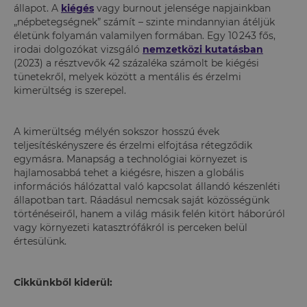
állapot. A
kiégés
vagy burnout jelensége napjainkban
„népbetegségnek” számít – szinte mindannyian átéljük
életünk folyamán valamilyen formában. Egy 10 243 fős,
irodai dolgozókat vizsgáló
nemzetközi kutatásban
(2023) a résztvevők 42 százaléka számolt be kiégési
tünetekről, melyek között a mentális és érzelmi
kimerültség is szerepel.
A kimerültség mélyén sokszor hosszú évek
teljesítéskényszere és érzelmi elfojtása rétegződik
egymásra. Manapság a technológiai környezet is
hajlamosabbá tehet a kiégésre, hiszen a globális
információs hálózattal való kapcsolat állandó készenléti
állapotban tart. Ráadásul nemcsak saját közösségünk
történéseiről, hanem a világ másik felén kitört háborúról
vagy környezeti katasztrófákról is perceken belül
értesülünk.
Cikkünkből kiderül: