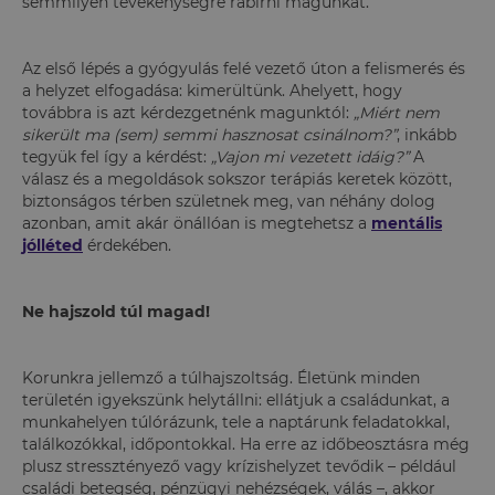
semmilyen tevékenységre rábírni magunkat.
Az első lépés a gyógyulás felé vezető úton a felismerés és
a helyzet elfogadása: kimerültünk. Ahelyett, hogy
továbbra is azt kérdezgetnénk magunktól:
„Miért nem
sikerült ma (sem) semmi hasznosat csinálnom?”
, inkább
tegyük fel így a kérdést:
„Vajon mi vezetett idáig?”
A
válasz és a megoldások sokszor terápiás keretek között,
biztonságos térben születnek meg, van néhány dolog
azonban, amit akár önállóan is megtehetsz a
mentális
jólléted
érdekében.
Ne hajszold túl magad!
Korunkra jellemző a túlhajszoltság. Életünk minden
területén igyekszünk helytállni: ellátjuk a családunkat, a
munkahelyen túlórázunk, tele a naptárunk feladatokkal,
találkozókkal, időpontokkal. Ha erre az időbeosztásra még
plusz stressztényező vagy krízishelyzet tevődik – például
családi betegség, pénzügyi nehézségek, válás –, akkor