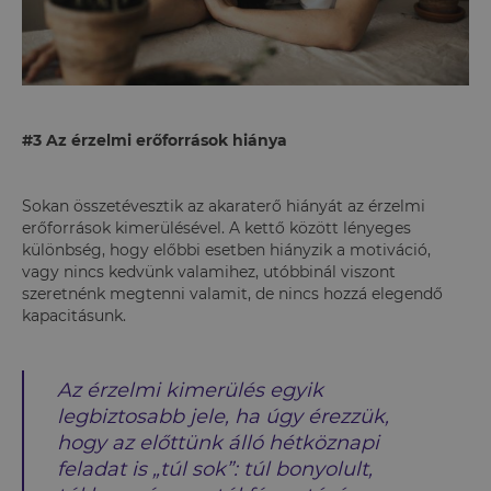
#3 Az érzelmi erőforrások hiánya
Sokan összetévesztik az akaraterő hiányát az érzelmi
erőforrások kimerülésével. A kettő között lényeges
különbség, hogy előbbi esetben hiányzik a motiváció,
vagy nincs kedvünk valamihez, utóbbinál viszont
szeretnénk megtenni valamit, de nincs hozzá elegendő
kapacitásunk.
Az érzelmi kimerülés egyik
legbiztosabb jele, ha úgy érezzük,
hogy az előttünk álló hétköznapi
feladat is „túl sok”: túl bonyolult,