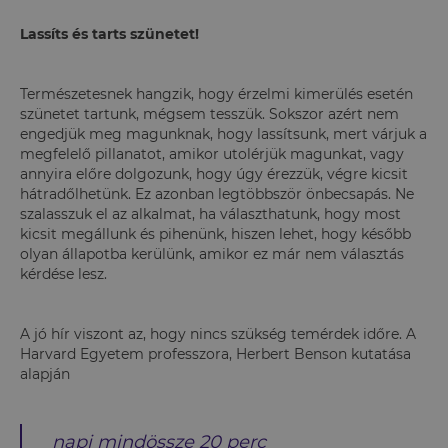
Lassíts és tarts szünetet!
Természetesnek hangzik, hogy érzelmi kimerülés esetén
szünetet tartunk, mégsem tesszük. Sokszor azért nem
engedjük meg magunknak, hogy lassítsunk, mert várjuk a
megfelelő pillanatot, amikor utolérjük magunkat, vagy
annyira előre dolgozunk, hogy úgy érezzük, végre kicsit
hátradőlhetünk. Ez azonban legtöbbször önbecsapás. Ne
szalasszuk el az alkalmat, ha választhatunk, hogy most
kicsit megállunk és pihenünk, hiszen lehet, hogy később
olyan állapotba kerülünk, amikor ez már nem választás
kérdése lesz.
A jó hír viszont az, hogy nincs szükség temérdek időre. A
Harvard Egyetem professzora, Herbert Benson kutatása
alapján
napi mindössze 20 perc