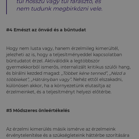
túl hosszú vagy túl fárasztó, és
nem tudunk megbirkózni vele.
#4 Emészt az önvád és a bűntudat
Hogy nem lusta vagy, hanem érzelmileg kimerültél,
jelezheti az is, hogy a teljesítményeddel kapcsolatban
bűntudatot érzel. Aktiválódik a legtöbbször
gyermekkorból ismerős, internalizált kritikus szülői hang,
és bírálni kezded magad:
„Többet kéne tenned”
,
„Nézd a
többieket”,
„Hátrányban vagy”
. Nehéz ettől elszakadni,
különösen akkor, ha a környezetünk elutasítja az
érzelmeinket, és a teljesítményt helyezi előtérbe.
#5 Módszeres önleértékelés
Az érzelmi kimerülés másik ismérve az érzelmeink
érvénytelenítése és a szükségleteink háttérbe szorítására