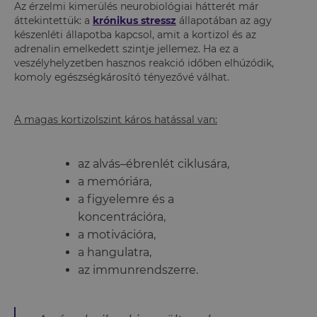
Az érzelmi kimerülés neurobiológiai hátterét már
áttekintettük: a
krónikus stressz
állapotában az agy
készenléti állapotba kapcsol, amit a kortizol és az
adrenalin emelkedett szintje jellemez. Ha ez a
veszélyhelyzetben hasznos reakció időben elhúzódik,
komoly egészségkárosító tényezővé válhat.
A magas kortizolszint káros hatással van:
az alvás–ébrenlét ciklusára,
a memóriára,
a figyelemre és a
koncentrációra,
a motivációra,
a hangulatra,
az immunrendszerre.