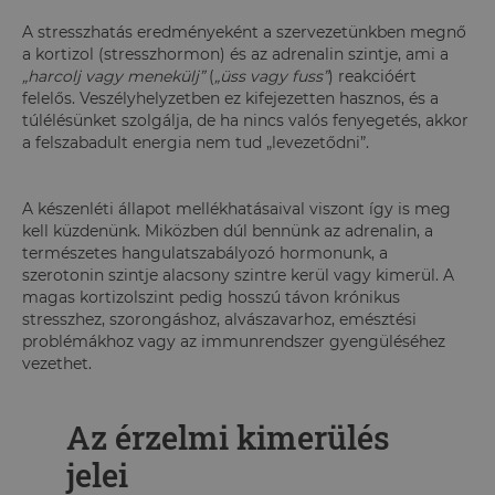
A stresszhatás eredményeként a szervezetünkben megnő
a kortizol (stresszhormon) és az adrenalin szintje, ami a
„harcolj vagy menekülj”
(
„üss vagy fuss”
) reakcióért
felelős. Veszélyhelyzetben ez kifejezetten hasznos, és a
túlélésünket szolgálja, de ha nincs valós fenyegetés, akkor
a felszabadult energia nem tud „levezetődni”.
A készenléti állapot mellékhatásaival viszont így is meg
kell küzdenünk. Miközben dúl bennünk az adrenalin, a
természetes hangulatszabályozó hormonunk, a
szerotonin szintje alacsony szintre kerül vagy kimerül. A
magas kortizolszint pedig hosszú távon krónikus
stresszhez, szorongáshoz, alvászavarhoz, emésztési
problémákhoz vagy az immunrendszer gyengüléséhez
vezethet.
Az érzelmi kimerülés
jelei