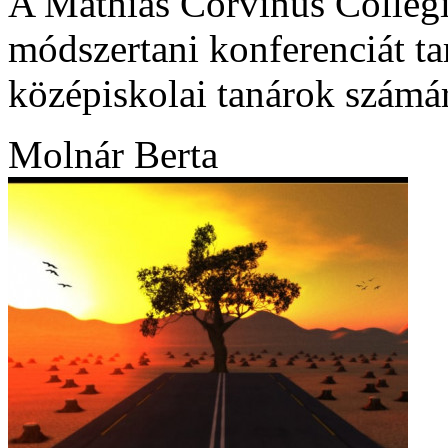
A Mathias Corvinus Colleg
módszertani konferenciát ta
középiskolai tanárok számá
Molnár Berta