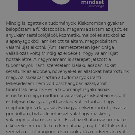
Mindig is izgattak a tudományok. Kiskoromban gyakran
belopóztam a fürdőszobába, magamra zártam az ajtót, és
anyukám testápolójából, kozmetikumaiból és azokból az
alapanyagokból, amiket ott találtam, megpróbáltam
valami újat alkotni. (Ami természetesen igen drága
vállalkozás volt.) Mindig az érdekelt, hogy valami újat
hozzak létre. A nagymamám is szerepet játszott a
tudományok iránti szeretetem kialakulásában, sokat
sétáltunk az erdőben, növényeket és állatokat határoztunk
meg. Az iskolában aztán a tudományok iránti
lelkesedésem nem volt összhangban azzal, amit
tanítottak nekünk – én a tudományt izgalmasnak
ismertem meg, imádtam a varázsát, az iskolában viszont
ez teljesen hiányzott, ott csak az volt a fontos, hogy
megtanuljunk dolgokat. Ez nagyon elszomorított, és arra
gondoltam, biztos lehetne ezt valahogy másként,
valahogy jobban is csinálni. Ezzel az elhatározásommal és
elképzelésemmel lettem kémiatanár, majd PhD fokozatot
szereztem
–
fő irányom a kémiaoktatás módszertana volt.