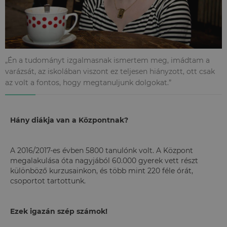
„Én a tudományt izgalmasnak ismertem meg, imádtam a
varázsát, az iskolában viszont ez teljesen hiányzott, ott csak
az volt a fontos, hogy megtanuljunk dolgokat.”
Hány diákja van a Központnak?
A 2016/2017-es évben 5800 tanulónk volt. A Központ
megalakulása óta nagyjából 60.000 gyerek vett részt
különböző kurzusainkon, és több mint 220 féle órát,
csoportot tartottunk.
Ezek igazán szép számok!