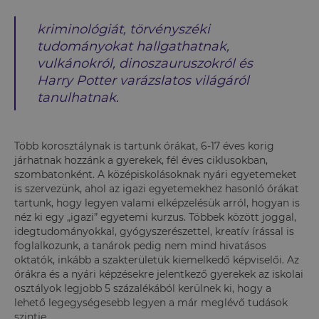
kriminológiát, törvényszéki
tudományokat hallgathatnak,
vulkánokról, dinoszauruszokról és
Harry Potter varázslatos világáról
tanulhatnak.
Több korosztálynak is tartunk órákat, 6-17 éves korig
járhatnak hozzánk a gyerekek, fél éves ciklusokban,
szombatonként. A középiskolásoknak nyári egyetemeket
is szervezünk, ahol az igazi egyetemekhez hasonló órákat
tartunk, hogy legyen valami elképzelésük arról, hogyan is
néz ki egy „igazi” egyetemi kurzus. Többek között joggal,
idegtudományokkal, gyógyszerészettel, kreatív írással is
foglalkozunk, a tanárok pedig nem mind hivatásos
oktatók, inkább a szakterületük kiemelkedő képviselői.
Az
órákra és a nyári képzésekre jelentkező gyerekek az iskolai
osztályok legjobb 5 százalékából kerülnek ki, hogy a
lehető legegységesebb legyen a már meglévő tudások
szintje.