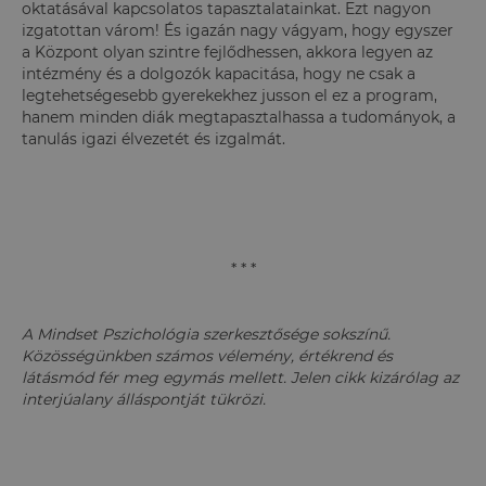
oktatásával kapcsolatos tapasztalatainkat. Ezt nagyon
izgatottan várom! És igazán nagy vágyam, hogy egyszer
a Központ olyan szintre fejlődhessen, akkora legyen az
intézmény és a dolgozók kapacitása, hogy ne csak a
legtehetségesebb gyerekekhez jusson el ez a program,
hanem minden diák megtapasztalhassa a tudományok, a
tanulás igazi élvezetét és izgalmát.
* * *
A Mindset Pszichológia szerkesztősége sokszínű.
Közösségünkben számos vélemény, értékrend és
látásmód fér meg egymás mellett. Jelen cikk kizárólag az
interjúalany álláspontját tükrözi.