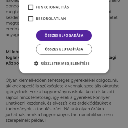
iskolában kiváló jegyei voltak, képtelenek voltak az önálló
gondolkodásra, problémamegoldásra, egy kísérlet
FUNKCIONALITÁS
megtervezésére. Úgyhogy az elejéről kellett mindent
kezdenünk, hogy megtapasztalják, milyen egy kísérletet
BESOROLATLAN
megtervezni, mit jelentenek egy-egy vizsgálat
eredményei, mert addig csak odaadták nekik a kész
anyagot, amit be kellett magolni, és ennyi.
ÖSSZES ELFOGADÁSA
ÖSSZES ELUTASÍTÁSA
Mi lehetne erre a problémára a megoldás? Mivel
foglalkoznak Dublinban a Tehetséggondozó Ifjúsági
Központban?
RÉSZLETEK MEGJELENÍTÉSE
Olyan kiemelkedően tehetséges gyerekekkel dolgozunk,
akiknek speciális szükségleteik vannak, speciális oktatást
igényelnek. Erre a hagyományos iskolai keretek között
sajnos nincs lehetőség, így ezek a gyerekek könnyen
unatkozni kezdenek, és elveszítik az érdeklődésüket a
tudományok, a tanulás iránt. Nálunk olyan órákra
járhatnak, amik a hagyományos tanmenetekben nem
szerepelnek: például