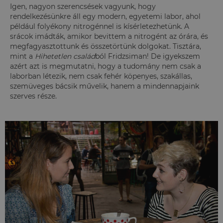
Igen, nagyon szerencsések vagyunk, hogy
rendelkezésünkre áll egy modern, egyetemi labor, ahol
például folyékony nitrogénnel is kísérletezhetünk. A
srácok imádták, amikor bevittem a nitrogént az órára, és
megfagyasztottunk és összetörtünk dolgokat. Tisztára,
mint a
Hihetetlen család
ból Fridzsiman! De igyekszem
azért azt is megmutatni, hogy a tudomány nem csak a
laborban létezik, nem csak fehér köpenyes, szakállas,
szemüveges bácsik művelik, hanem a mindennapjaink
szerves része.