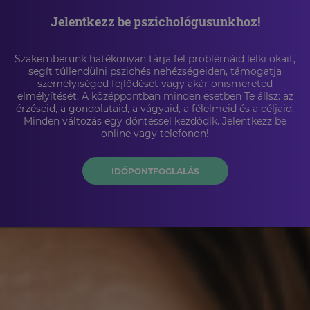
Jelentkezz be pszichológusunkhoz!
Szakemberünk hatékonyan tárja fel problémáid lelki okait,
segít túllendülni pszichés nehézségeiden, támogatja
személyiséged fejlődését vagy akár önismereted
elmélyítését. A középpontban minden esetben Te állsz: az
érzéseid, a gondolataid, a vágyaid, a félelmeid és a céljaid.
Minden változás egy döntéssel kezdődik. Jelentkezz be
online vagy telefonon!
IDŐPONTFOGLALÁS