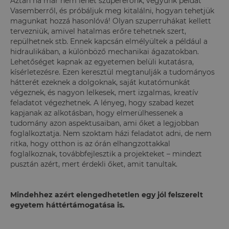
Aztán ha már nem lehet szupererőnk, vegyünk példát
Vasemberről, és próbáljuk meg kitalálni, hogyan tehetjük
magunkat hozzá hasonlóvá! Olyan szuperruhákat kellett
tervezniük, amivel hatalmas erőre tehetnek szert,
repülhetnek stb. Ennek kapcsán elmélyültek a például a
hidraulikában, a különböző mechanikai ágazatokban.
Lehetőséget kapnak az egyetemen belüli kutatásra,
kísérletezésre. Ezen keresztül megtanulják a tudományos
hátterét ezeknek a dolgoknak, saját kutatómunkát
végeznek, és nagyon lelkesek, mert izgalmas, kreatív
feladatot végezhetnek.
A lényeg, hogy szabad kezet
kapjanak az alkotásban, hogy elmerülhessenek a
tudomány azon aspektusaiban, ami őket a legjobban
foglalkoztatja. Nem szoktam házi feladatot adni, de nem
ritka, hogy otthon is az órán elhangzottakkal
foglalkoznak, továbbfejlesztik a projekteket – mindezt
pusztán azért, mert érdekli őket, amit tanultak.
Mindehhez azért elengedhetetlen egy jól felszerelt
egyetem háttértámogatása is.