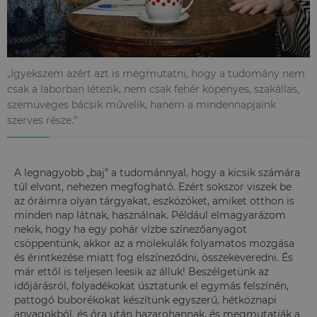
„Igyekszem azért azt is megmutatni, hogy a tudomány nem
csak a laborban létezik, nem csak fehér köpenyes, szakállas,
szemüveges bácsik művelik, hanem a mindennapjaink
szerves része.”
A legnagyobb „baj” a tudománnyal, hogy a kicsik számára
túl elvont, nehezen megfogható. Ezért sokszor viszek be
az óráimra olyan tárgyakat, eszközöket, amiket otthon is
minden nap látnak, használnak. Például elmagyarázom
nekik, hogy ha egy pohár vízbe színezőanyagot
csöppentünk, akkor az a molekulák folyamatos mozgása
és érintkezése miatt fog elszíneződni, összekeveredni. És
már ettől is teljesen leesik az álluk! Beszélgetünk az
időjárásról, folyadékokat úsztatunk el egymás felszínén,
pattogó buborékokat készítünk egyszerű, hétköznapi
anyagokból, és óra után hazarohannak, és megmutatják a