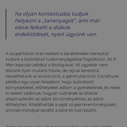
ha olyan kontextusba tudjuk
helyezni a „tananyagot”, ami már
eleve felkelti a diákok
érdeklődését, nyert ügyünk van.
A szuperhősös órán ezeken a karaktereken keresztül
tudunk a különböző tudományágakkal foglalkozni. Az X-
Men kapcsán például a biológiával. Mi ugyebár nem
leszünk ilyen mutáns hősök, de rajtuk keresztül
beszélhetünk az evolúcióról, a génmutációról. Csináltunk
például egy olyan feladatot, hogy különböző
környezeteket, élőhelyeket adtam a gyerekeknek, és nekik
ki kellett találniuk, hogyan tudnának az állatok
alkalmazkodni az adott körülményekhez, az adott
élőhelyhez. Kitalálhatták a saját szuperteremtményüket,
aminek mondjuk saválló a bőre és tud repülni.