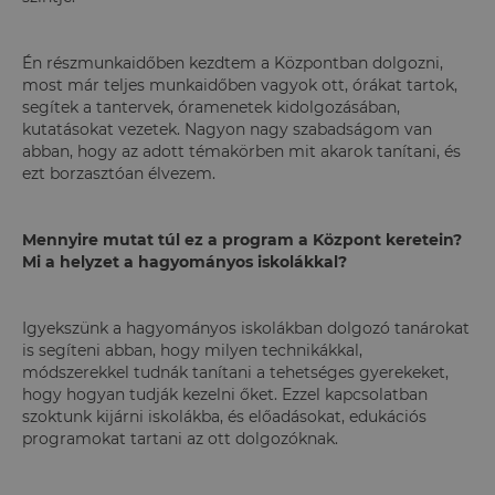
Én részmunkaidőben kezdtem a Központban dolgozni,
most már teljes munkaidőben vagyok ott, órákat tartok,
segítek a tantervek, óramenetek kidolgozásában,
kutatásokat vezetek. Nagyon nagy szabadságom van
abban, hogy az adott témakörben mit akarok tanítani, és
ezt borzasztóan élvezem.
Mennyire mutat túl ez a program a Központ keretein?
Mi a helyzet a hagyományos iskolákkal?
Igyekszünk a hagyományos iskolákban dolgozó tanárokat
is segíteni abban, hogy milyen technikákkal,
módszerekkel tudnák tanítani a tehetséges gyerekeket,
hogy hogyan tudják kezelni őket. Ezzel kapcsolatban
szoktunk kijárni iskolákba, és előadásokat, edukációs
programokat tartani az ott dolgozóknak.