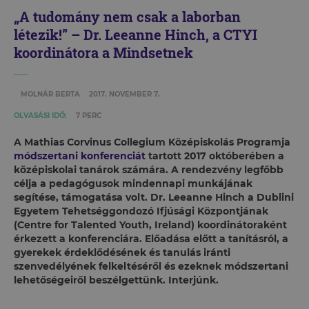
„A tudomány nem csak a laborban
létezik!” – Dr. Leeanne Hinch, a CTYI
koordinátora a Mindsetnek
MOLNÁR BERTA
2017. NOVEMBER 7.
OLVASÁSI IDŐ:
7 PERC
A Mathias Corvinus Collegium Középiskolás Programja
módszertani konferenciát
tartott 2017 októberében a
középiskolai tanárok számára. A rendezvény legfőbb
célja a pedagógusok mindennapi munkájának
segítése, támogatása volt. Dr. Leeanne Hinch a Dublini
Egyetem Tehetséggondozó Ifjúsági Központjának
(Centre for Talented Youth, Ireland) koordinátoraként
érkezett a konferenciára. Előadása előtt a tanításról, a
gyerekek érdeklődésének és tanulás iránti
szenvedélyének felkeltéséről és ezeknek módszertani
lehetőségeiről beszélgettünk. Interjúnk.