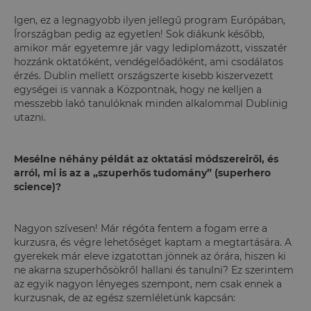
Igen, ez a legnagyobb ilyen jellegű program Európában,
Írországban pedig az egyetlen! Sok diákunk később,
amikor már egyetemre jár vagy lediplomázott, visszatér
hozzánk oktatóként, vendégelőadóként, ami csodálatos
érzés. Dublin mellett országszerte kisebb kiszervezett
egységei is vannak a Központnak, hogy ne kelljen a
messzebb lakó tanulóknak minden alkalommal Dublinig
utazni.
Mesélne néhány példát az oktatási módszereiről, és
arról, mi is az a „szuperhős tudomány” (superhero
science)?
Nagyon szívesen! Már régóta fentem a fogam erre a
kurzusra, és végre lehetőséget kaptam a megtartására. A
gyerekek már eleve izgatottan jönnek az órára, hiszen ki
ne akarna szuperhősökről hallani és tanulni? Ez szerintem
az egyik nagyon lényeges szempont, nem csak ennek a
kurzusnak, de az egész szemléletünk kapcsán: