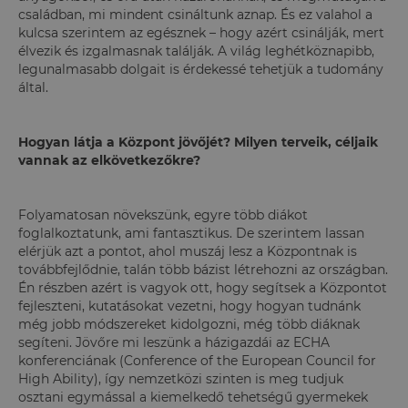
családban, mi mindent csináltunk aznap. És ez valahol a
kulcsa szerintem az egésznek – hogy azért csinálják, mert
élvezik és izgalmasnak találják. A világ leghétköznapibb,
legunalmasabb dolgait is érdekessé tehetjük a tudomány
által.
Hogyan látja a Központ jövőjét? Milyen terveik, céljaik
vannak az elkövetkezőkre?
Folyamatosan növekszünk, egyre több diákot
foglalkoztatunk, ami fantasztikus. De szerintem lassan
elérjük azt a pontot, ahol muszáj lesz a Központnak is
továbbfejlődnie, talán több bázist létrehozni az országban.
Én részben azért is vagyok ott, hogy segítsek a Központot
fejleszteni, kutatásokat vezetni, hogy hogyan tudnánk
még jobb módszereket kidolgozni, még több diáknak
segíteni. Jövőre mi leszünk a házigazdái az ECHA
konferenciának (Conference of the European Council for
High Ability), így nemzetközi szinten is meg tudjuk
osztani egymással a kiemelkedő tehetségű gyermekek