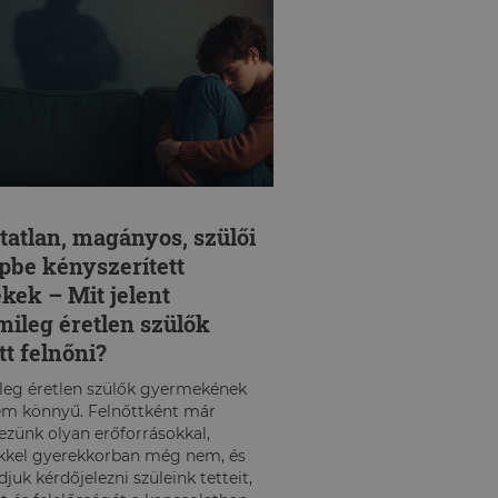
tatlan, magányos, szülői
pbe kényszerített
kek – Mit jelent
mileg éretlen szülők
tt felnőni?
leg éretlen szülők gyermekének
em könnyű. Felnőttként már
ezünk olyan erőforrásokkal,
kkel gyerekkorban még nem, és
juk kérdőjelezni szüleink tetteit,