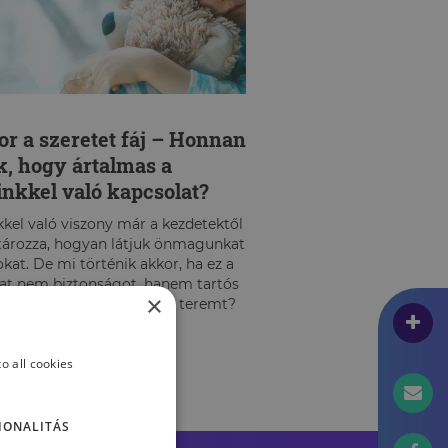
r a szeretet fáj – Honnan
k, hogy ártalmas a
inkkel való kapcsolat?
kkel való viszony már a kezdetektől
ározza, hogyan látjuk önmagunkat
kat. De mi történik akkor, ha ez a
at nem biztonságot, hanem tartós
×
séget és bizonytalanságot teremt?
o all cookies
IONALITÁS