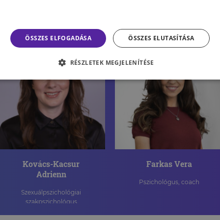
ÖSSZES ELFOGADÁSA
ÖSSZES ELUTASÍTÁSA
RÉSZLETEK MEGJELENÍTÉSE
Kovács-Kacsur
Farkas Vera
Adrienn
Pszichológus, coach
Szexuálpszichológiai
szakpszichológus
KARRIERTERVEZÉS