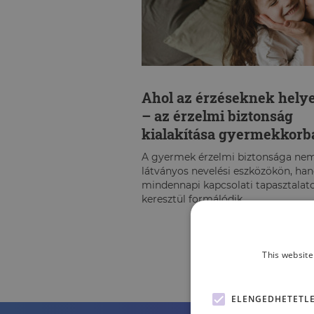
Ahol az érzéseknek hely
– az érzelmi biztonság
kialakítása gyermekkorb
A gyermek érzelmi biztonsága ne
látványos nevelési eszközökön, ha
mindennapi kapcsolati tapasztalat
keresztül formálódik.
This website
ELENGEDHETETL