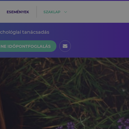
ESEMÉNYEK
SZAKLAP
ichológiai tanácsadás
INE IDŐPONTFOGLALÁS