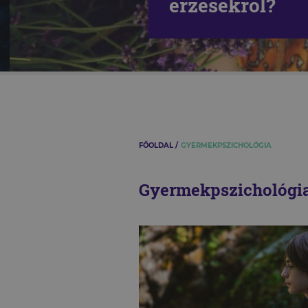
érzésekről?
FŐOLDAL
GYERMEKPSZICHOLÓGIA
Gyermekpszichológi