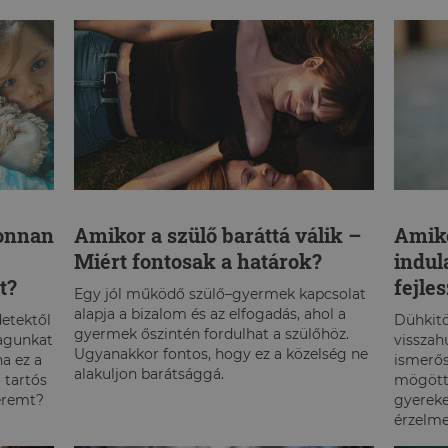
PÁLYAVÁLASZTÁS
ÖNISMERET
EGZISZTENCIÁLIS SZORONGÁS
SZEXUALITÁS
STRESSZKEZELÉS
Honnan
Amikor a szülő baráttá válik –
Amiko
Miért fontosak a határok?
indul
t?
fejle
Egy jól működő szülő–gyermek kapcsolat
alapja a bizalom és az elfogadás, ahol a
detektől
Dühkitö
gyermek őszintén fordulhat a szülőhöz.
agunkat
visszah
Ugyanakkor fontos, hogy ez a közelség ne
a ez a
ismerős
alakuljon barátsággá.
 tartós
mögött,
teremt?
gyereke
érzelm