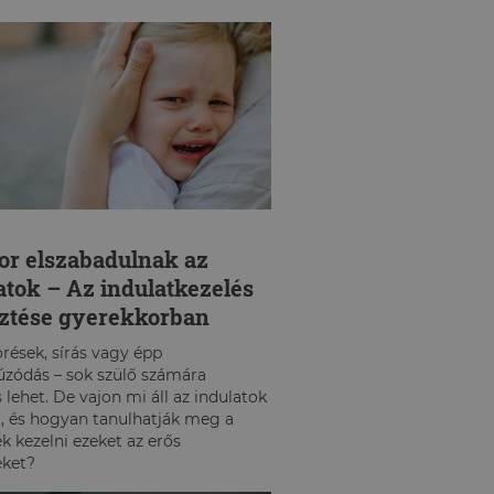
MEGKÜZDÉS
PÁRKAPCSOLAT
r elszabadulnak az
atok – Az indulatkezelés
sztése gyerekkorban
rések, sírás vagy épp
úzódás – sok szülő számára
 lehet. De vajon mi áll az indulatok
 és hogyan tanulhatják meg a
k kezelni ezeket az erős
eket?