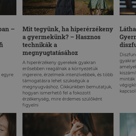
ban –
Mit tegyünk, ha hiperérzékeny
Látha
a gyermekünk? – Hasznos
Gyer
fi
technikák a
diszf
megnyugtatásához
Diszfun
gyakran
A hiperérzékeny gyerekek gyakran
amelyek
erősebben reagálnak a környezetük
kiszámí
 egyre
ingereire, érzelmeik intenzívebbek, és több
minták a
támogatásra lehet szükségük a
végigkí
megnyugváshoz. Cikkünkben bemutatjuk,
kapcsol
hogyan ismerhető fel a fokozott
érzékenység, mire érdemes szülőként
figyelni