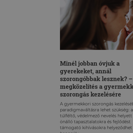
Minél jobban óvjuk a
gyerekeket, annál
szorongóbbak lesznek? –
megközelítés a gyermekk
szorongás kezelésére
A gyermekkori szorongás kezelésé
paradigmaváltásra lehet szükség: a
túlféltő, védelmező nevelés helyett
önálló tapasztalatokra és fejlődést
támogató kihívásokra helyeződhet