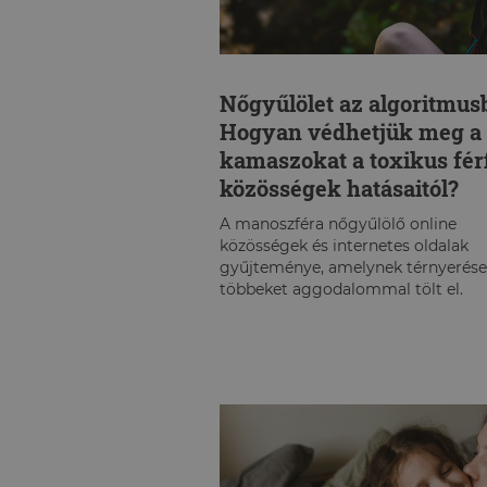
Nőgyűlölet az algoritmus
Hogyan védhetjük meg a
kamaszokat a toxikus fér
közösségek hatásaitól?
A manoszféra nőgyűlölő online
közösségek és internetes oldalak
gyűjteménye, amelynek térnyerése
többeket aggodalommal tölt el.