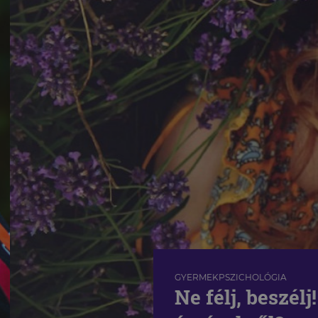
GYERMEKPSZICHOLÓGIA
Ne félj, beszélj