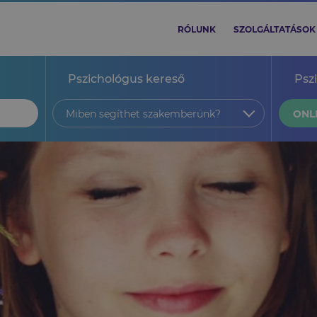
RÓLUNK
SZOLGÁLTATÁSOK
Pszichológus kereső
Psz
Miben segíthet szakemberünk?
ONL