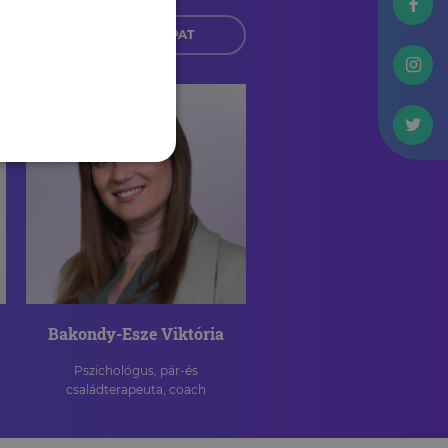
CSAPAT
Bakondy-Esze Viktória
Pszichológus, pár-és
családterapeuta, coach
PÁLYAORIENTÁCIÓ