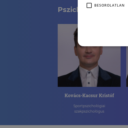
BESOROLATLAN
Pszichológusaink
Kovács-Kacsur Kristóf
Sportpszichológiai
szakpszichológus
ESPORT