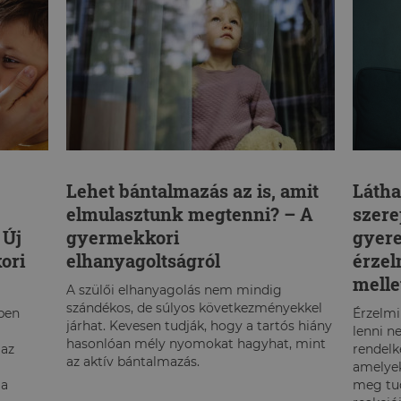
Lehet bántalmazás az is, amit
Látha
elmulasztunk megtenni? – A
szere
 Új
gyermekkori
gyere
ori
elhanyagoltságról
érzel
melle
A szülői elhanyagolás nem mindig
szándékos, de súlyos következményekkel
ben
Érzelmi
járhat. Kevesen tudják, hogy a tartós hiány
lenni n
hasonlóan mély nyomokat hagyhat, mint
 az
rendelk
az aktív bántalmazás.
amelye
 a
meg tud