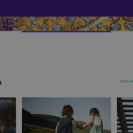
a
CSALÁ