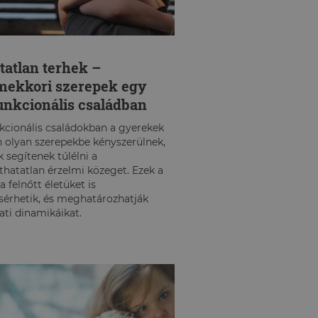
tatlan terhek –
mekkori szerepek egy
unkcionális családban
kcionális családokban a gyerekek
 olyan szerepekbe kényszerülnek,
 segítenek túlélni a
thatatlan érzelmi közeget. Ezek a
 felnőtt életüket is
sérhetik, és meghatározhatják
ati dinamikáikat.