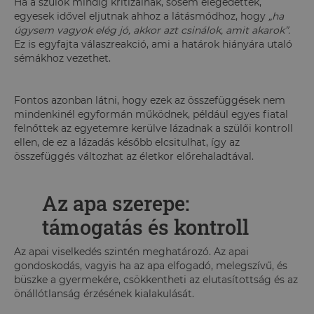
Ha a szülők mindig kritizálnak, sosem elégedettek,
egyesek idővel eljutnak ahhoz a látásmódhoz, hogy
„ha
úgysem vagyok elég jó, akkor azt csinálok, amit akarok”.
Ez is egyfajta válaszreakció, ami a határok hiányára utaló
sémákhoz vezethet.
Fontos azonban látni, hogy ezek az összefüggések nem
mindenkinél egyformán működnek, például egyes fiatal
felnőttek az egyetemre kerülve lázadnak a szülői kontroll
ellen, de ez a lázadás később elcsitulhat, így az
összefüggés változhat az életkor előrehaladtával.
Az apa szerepe:
támogatás és kontroll
Az apai viselkedés szintén meghatározó. Az apai
gondoskodás, vagyis ha az apa elfogadó, melegszívű, és
büszke a gyermekére, csökkentheti az elutasítottság és az
önállótlanság érzésének kialakulását.