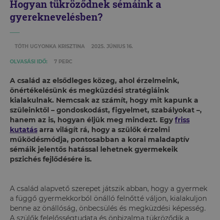
Hogyan tükröződnek sémáink a
gyereknevelésben?
TÓTH UGYONKA KRISZTINA
2025. JÚNIUS 16.
OLVASÁSI IDŐ:
7 PERC
A család az elsődleges közeg, ahol érzelmeink,
önértékelésünk és megküzdési stratégiáink
kialakulnak. Nemcsak az számít, hogy mit kapunk a
szüleinktől – gondoskodást, figyelmet, szabályokat –,
hanem az is, hogyan éljük meg mindezt. Egy
friss
kutatás
arra világít rá, hogy a szülők érzelmi
működésmódja, pontosabban a korai maladaptív
sémáik jelentős hatással lehetnek gyermekeik
pszichés fejlődésére is.
A család alapvető szerepet játszik abban, hogy a gyermek
a függő gyermekkorból önálló felnőtté váljon, kialakuljon
benne az önállóság, önbecsülés és megküzdési képesség.
A szülők felelősségtudata és önbizalma tükröződik a