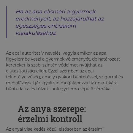
Ha az apa elismeri a gyermek
eredményeit, az hozzájárulhat az
egészséges önbizalom
kialakulásához.
Az apai autoritatív nevelés, vagyis amikor az apa
figyelembe veszi a gyermek véleményét, de határozott
kereteket is szab, szintén védelmet nyújthat az
elutasítottság ellen. Ezzel szemben az apai
tekintélyelvűség, amely gyakori büntetéssel, szigorral és
megalázással jár, gyakran megalapozza az önkritikára,
bűntudatra és túlzott önfegyelemre épülő sémákat.
Az anya szerepe:
érzelmi kontroll
Az anyai viselkedés közül elsősorban az érzelmi