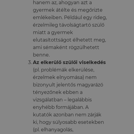
hanem az, ahogyan azt a
gyermek átélte és megőrizte
emlékeiben. Például egy rideg,
érzelmileg távolságtartó szülő
miatt a gyermek
elutasítottságot élhetett meg,
ami sémaként rögzülhetett
benne.
Az elkerülő szülői viselkedés
(pl. problémák elkerülése,
érzelmek elnyomása) nem
bizonyult jelentős magyarázó
tényezőnek ebben a
vizsgálatban – legalábbis
enyhébb formájában. A
kutatók azonban nem zárják
ki, hogy súlyosabb esetekben
(pl. elhanyagolás,