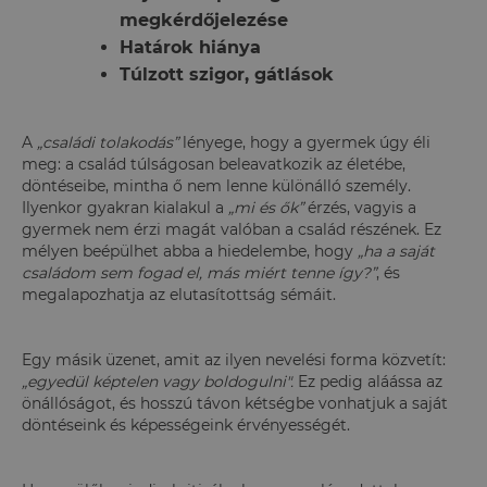
megkérdőjelezése
Határok hiánya
Túlzott szigor, gátlások
A
„családi tolakodás”
lényege, hogy a gyermek úgy éli
meg: a család túlságosan beleavatkozik az életébe,
döntéseibe, mintha ő nem lenne különálló személy.
Ilyenkor gyakran kialakul a
„mi és ők”
érzés, vagyis a
gyermek nem érzi magát valóban a család részének. Ez
mélyen beépülhet abba a hiedelembe, hogy
„ha a saját
családom sem fogad el, más miért tenne így?”
, és
megalapozhatja az elutasítottság sémáit.
Egy másik üzenet, amit az ilyen nevelési forma közvetít:
„egyedül képtelen vagy boldogulni".
Ez pedig aláássa az
önállóságot, és hosszú távon kétségbe vonhatjuk a saját
döntéseink és képességeink érvényességét.