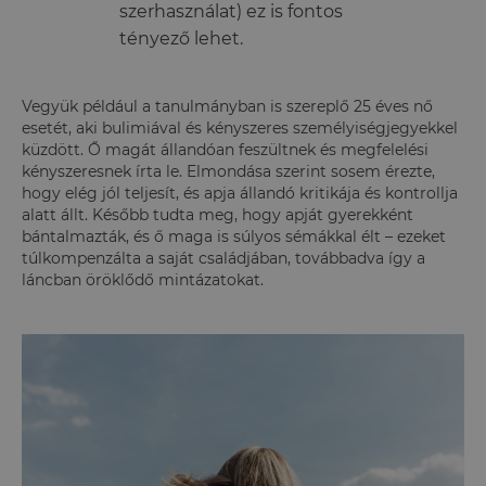
szerhasználat) ez is fontos
tényező lehet.
Vegyük például a tanulmányban is szereplő 25 éves nő
esetét, aki bulimiával és kényszeres személyiségjegyekkel
küzdött. Ő magát állandóan feszültnek és megfelelési
kényszeresnek írta le. Elmondása szerint sosem érezte,
hogy elég jól teljesít, és apja állandó kritikája és kontrollja
alatt állt. Később tudta meg, hogy apját gyerekként
bántalmazták, és ő maga is súlyos sémákkal élt – ezeket
túlkompenzálta a saját családjában, továbbadva így a
láncban öröklődő mintázatokat.