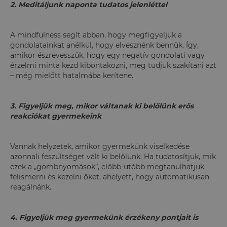
2. Meditáljunk naponta tudatos jelenléttel
A mindfulness segít abban, hogy megfigyeljük a
gondolatainkat anélkül, hogy elvesznénk bennük. Így,
amikor észrevesszük, hogy egy negatív gondolati vagy
érzelmi minta kezd kibontakozni, meg tudjuk szakítani azt
– még mielőtt hatalmába kerítene.
3. Figyeljük meg, mikor váltanak ki belőlünk erős
reakciókat gyermekeink
Vannak helyzetek, amikor gyermekünk viselkedése
azonnali feszültséget vált ki belőlünk. Ha tudatosítjuk, mik
ezek a „gombnyomások”, előbb-utóbb megtanulhatjuk
felismerni és kezelni őket, ahelyett, hogy automatikusan
reagálnánk.
4. Figyeljük meg gyermekünk érzékeny pontjait is