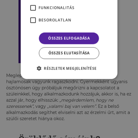
FUNKCIONALITÁS
BESOROLATLAN
ÖSSZES ELFOGADÁSA
ÖSSZES ELUTASÍTÁSA
RÉSZLETEK MEGJELENÍTÉSE
Meglepő lehet, de még a bántalmazó szülőkhöz is
hajlamosak vagyunk ragaszkodni. Gyermekként ugyanis
ösztönösen úgy próbáljuk megőrizni a kapcsolatot a
szüleinkkel, hogy alkalmazkodunk hozzájuk, akkor is, ha ez
azzal jár, hogy elhisszük:
„megérdemlem, hogy ne
szeressenek”
, vagy
„valami baj van velem”.
Ez a belső
alkalmazkodás segíthet elviselni azt az érzelmi űrt, amit a
szülői szeretet hiánya okoz.