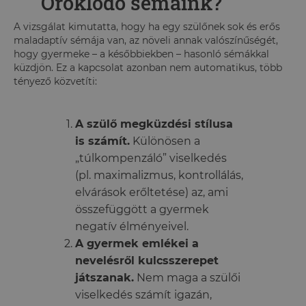
Öröklődő sémáink?
A vizsgálat kimutatta, hogy ha egy szülőnek sok és erős
maladaptív sémája van, az növeli annak valószínűségét,
hogy gyermeke – a későbbiekben – hasonló sémákkal
küzdjön. Ez a kapcsolat azonban nem automatikus, több
tényező közvetíti:
A szülő megküzdési stílusa
is számít.
Különösen a
„túlkompenzáló” viselkedés
(pl. maximalizmus, kontrollálás,
elvárások erőltetése) az, ami
összefüggött a gyermek
negatív élményeivel.
A gyermek emlékei a
nevelésről kulcsszerepet
játszanak.
Nem maga a szülői
viselkedés számít igazán,