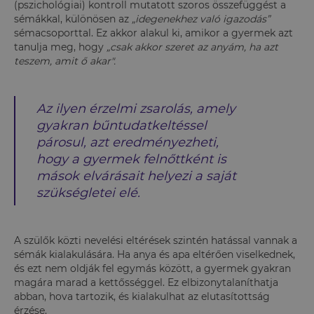
(pszichológiai) kontroll mutatott szoros összefüggést a
sémákkal, különösen az
„idegenekhez való igazodás”
sémacsoporttal. Ez akkor alakul ki, amikor a gyermek azt
tanulja meg, hogy
„csak akkor szeret az anyám, ha azt
teszem, amit ő akar".
Az ilyen érzelmi zsarolás, amely
gyakran bűntudatkeltéssel
párosul, azt eredményezheti,
hogy a gyermek felnőttként is
mások elvárásait helyezi a saját
szükségletei elé.
A szülők közti nevelési eltérések szintén hatással vannak a
sémák kialakulására. Ha anya és apa eltérően viselkednek,
és ezt nem oldják fel egymás között, a gyermek gyakran
magára marad a kettősséggel. Ez elbizonytalaníthatja
abban, hova tartozik, és kialakulhat az elutasítottság
érzése.