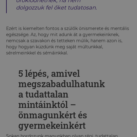
öröklődhetnek, ha nem
dolgozzuk fel őket tudatosan.
Ezért is kiemelten fontos a szülők önismerete és mentális
egészsége. Az, hogy mit adunk át a gyermekeinknek,
nemcsak a szavakon és tetteken múlik, hanem azon is,
hogy hogyan küzdünk meg saját múltunkkal,
sérelmeinkkel és sémáinkkal.
5 lépés, amivel
megszabadulhatunk
a tudattalan
mintáinktól –
önmagunkért és
gyermekeinkért
Sokan hordozunk magunkban olyan régi, tudattalan