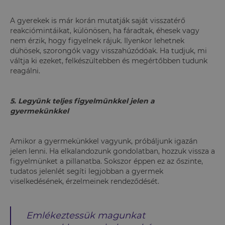
A gyerekek is már korán mutatják saját visszatérő
reakciómintáikat, különösen, ha fáradtak, éhesek vagy
nem érzik, hogy figyelnek rájuk. Ilyenkor lehetnek
dühösek, szorongók vagy visszahúzódóak. Ha tudjuk, mi
váltja ki ezeket, felkészültebben és megértőbben tudunk
reagálni.
5. Legyünk teljes figyelmünkkel jelen a
gyermekünkkel
Amikor a gyermekünkkel vagyunk, próbáljunk igazán
jelen lenni. Ha elkalandozunk gondolatban, hozzuk vissza a
figyelmünket a pillanatba. Sokszor éppen ez az őszinte,
tudatos jelenlét segíti legjobban a gyermek
viselkedésének, érzelmeinek rendeződését.
Emlékeztessük magunkat