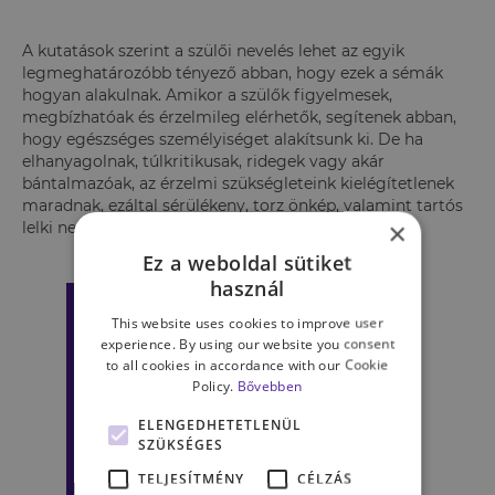
A kutatások szerint a szülői nevelés lehet az egyik
legmeghatározóbb tényező abban, hogy ezek a sémák
hogyan alakulnak. Amikor a szülők figyelmesek,
megbízhatóak és érzelmileg elérhetők, segítenek abban,
hogy egészséges személyiséget alakítsunk ki. De ha
elhanyagolnak, túlkritikusak, ridegek vagy akár
bántalmazóak, az érzelmi szükségleteink kielégítetlenek
maradnak, ezáltal sérülékeny, torz önkép, valamint tartós
×
lelki nehézségek alakulhatnak ki bennünk.
Ez a weboldal sütiket
használ
This website uses cookies to improve user
experience. By using our website you consent
to all cookies in accordance with our Cookie
Policy.
Bővebben
ELENGEDHETETLENÜL
SZÜKSÉGES
TELJESÍTMÉNY
CÉLZÁS