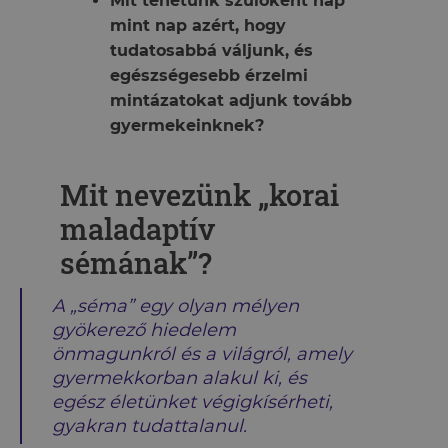
Mit tehetünk szülőként nap
mint nap azért, hogy
tudatosabbá váljunk, és
egészségesebb érzelmi
mintázatokat adjunk tovább
gyermekeinknek?
Mit nevezünk „korai
maladaptív
sémának”?
A „séma” egy olyan mélyen
gyökerező hiedelem
önmagunkról és a világról, amely
gyermekkorban alakul ki, és
egész életünket végigkísérheti,
gyakran tudattalanul.