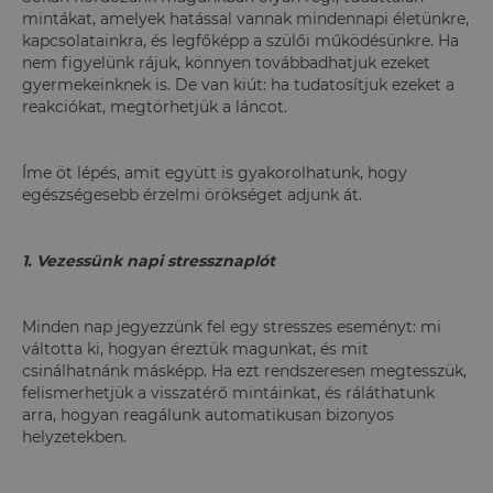
mintákat, amelyek hatással vannak mindennapi életünkre,
kapcsolatainkra, és legfőképp a szülői működésünkre. Ha
nem figyelünk rájuk, könnyen továbbadhatjuk ezeket
gyermekeinknek is. De van kiút: ha tudatosítjuk ezeket a
reakciókat, megtörhetjük a láncot.
Íme öt lépés, amit együtt is gyakorolhatunk, hogy
egészségesebb érzelmi örökséget adjunk át.
1. Vezessünk napi stressznaplót
Minden nap jegyezzünk fel egy stresszes eseményt: mi
váltotta ki, hogyan éreztük magunkat, és mit
csinálhatnánk másképp. Ha ezt rendszeresen megtesszük,
felismerhetjük a visszatérő mintáinkat, és ráláthatunk
arra, hogyan reagálunk automatikusan bizonyos
helyzetekben.