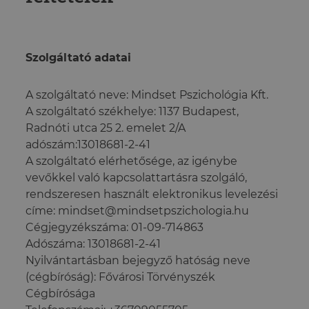
Szolgáltató adatai
A szolgáltató neve: Mindset Pszichológia Kft.
A szolgáltató székhelye: 1137 Budapest,
Radnóti utca 25 2. emelet 2/A
adószám:13018681-2-41
A szolgáltató elérhetősége, az igénybe
vevőkkel való kapcsolattartásra szolgáló,
rendszeresen használt elektronikus levelezési
címe: mindset@mindsetpszichologia.hu
Cégjegyzékszáma: 01-09-714863
Adószáma: 13018681-2-41
Nyilvántartásban bejegyző hatóság neve
(cégbíróság): Fővárosi Törvényszék
Cégbírósága