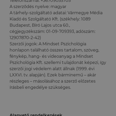
Telefonszámai: +36709055705
A szerződés nyelve: magyar
A tárhely-szolgáltató adatai: Vármegye Média
Kiadó és Szolgáltató Kft. (székhely: 1089
Budapest, Bíró Lajos utca 60.,
cégjegyzékszám: 01-09-709393, adószám:
12907870-2-42)
Szerzői jogok: A Mindset Pszichológia
honlapon található összes tartalom, szöveg,
fénykép, hang- és videoanyag a Mindset
Pszichológia Kft. szellemi tulajdonát képezi, így
szerzői jogi védelem alatt állnak (1999. évi
LXXVI. tv. alapján). Ezek bárminemű – akár
részleges – másolásához a szerző előzetes
írásbeli engedélye szükséges.
Alapvető rendelkezések