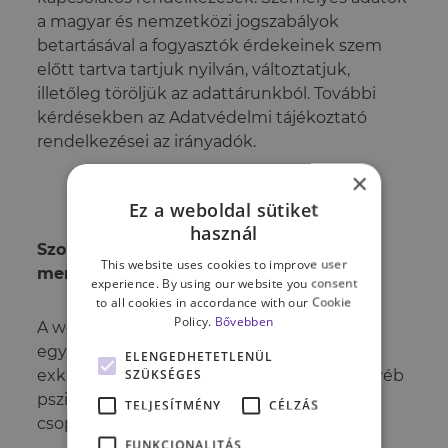
a magyar és nemzetközi jogszabályok
betartásával a fogyasztók érdekeinek szem
előtt tartva tartjuk nyilván, változtatjuk,
illetőleg töröljük az adattárunkból. További
kérdésekben az Adatvédelmi tájékoztató
rendelkezései az irányadók.
×
Ez a weboldal sütiket
használ
Szolgáltatások általános szabályai és
This website uses cookies to improve user
menete
experience. By using our website you consent
to all cookies in accordance with our Cookie
Policy.
Bővebben
A webshopban értékesített szolgáltatások:
egyéni, csoportos és párterápiák illetve
ELENGEDHETETLENÜL
SZÜKSÉGES
exkluzív pszichológiai előadások, illetve egyéb
pszichológiai tanácsadások,
TELJESÍTMÉNY
CÉLZÁS
csoportfoglalkozások.
FUNKCIONALITÁS