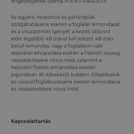
engedélyének száma: H-EN-I-1064/2013.
Az egyéni, csoportos és párterápiás
szolgáltatásaink esetén a foglalás lemondását
és a visszatérítés igényét a kezdő időpont
előtt legalább 48 órával kell jelezni. 48 órán
belüli lemondás, vagy a foglaláson való
részvétel elmaradása esetén a fizetett összeg
visszatérítésére nincs mód, valamint a
helyszíni fizetés elmaradása esetén
jogunkban áll díjbekérőt küldeni. Előadásaink
és csoportfoglalkozásaink esetén lemondásra
és visszatérítésre nincs mód.
Kapcsolattartás