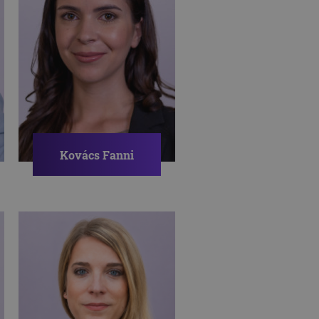
Kovács Fanni
Pszichológus,
Tanácsadó
szakpszichológus
jelölt
PÁRKAPCSOLAT
CSALÁD
STRESSZ