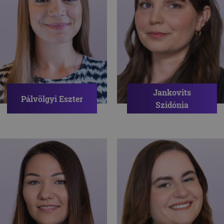
Jankovits
Pálvölgyi Eszter
Szidónia
Pszichológus
Pszichológus
ÖNBIZALOM
SÉMÁK
MOTIVÁCIÓ
BÁNTALMAZÓ KAPCSOLAT
MUNKA-MAGÁNÉLET
IDENTITÁS
EGYENSÚLY