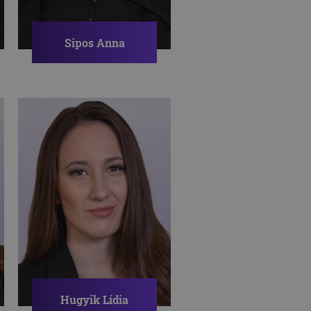
Sipos Anna
Pszichológus
ÉLETMÓD
STRESSZKEZELÉS
ÖNISMERET
Hugyik Lídia