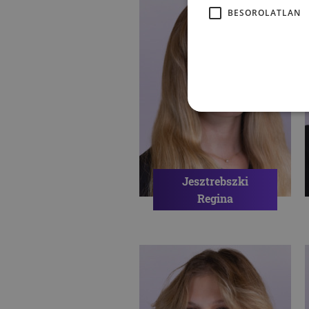
ÖNISMERET
BESOROLATLAN
SZORONGÁS
ÖNBIZALOM
Jesztrebszki
Regina
Pszichológus
PÁRKAPCSOLATI PROBLÉMÁK
IDENTITÁS
ÖNÉRTÉKELÉS