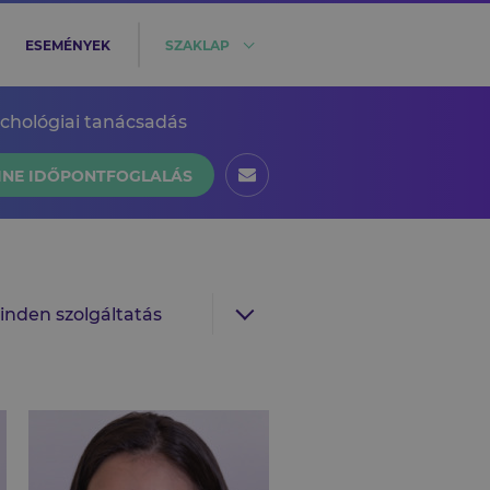
ESEMÉNYEK
SZAKLAP
ichológiai tanácsadás
INE IDŐPONTFOGLALÁS
inden szolgáltatás