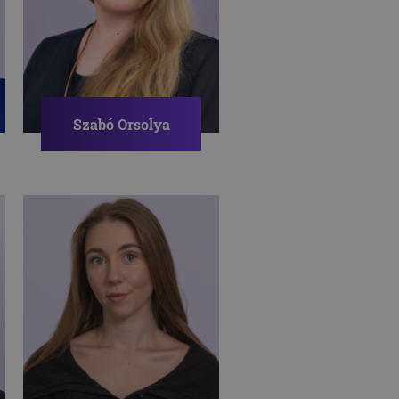
Szabó Orsolya
Pszichológus
MUNKAHELYI STRESSZ
ADDIKCIÓ
ÖNISMERET