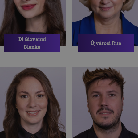
Di Giovanni
Újvárosi Rita
Blanka
Pszichológus
Pszichológus
ÖNISMERET
INTEGRÁCIÓ
PÁRKAPCSOLAT
EGÉSZSÉGPSZICHOLÓGIA
HANGULATINGADOZÁS
VISELKEDÉSELEMZŐ