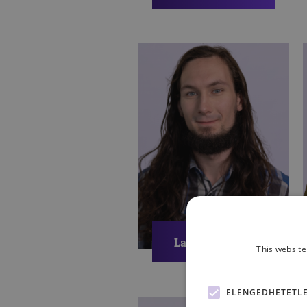
Pszichológus
MAXIMALIZMUS
KIÉGÉS
MUNKA-MAGÁNÉLET
EGYENSÚLY
Lantos Jonatán
This website
Pszichológus
ELENGEDHETETL