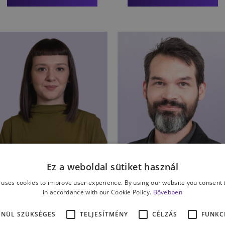
Pszichológus
Pszichológus
CSALÁD
MUNKA-MAGÁNÉLET
EGYENSÚLY
PÁRKAPCSOLAT
MUNKAHELYI PROBLÉMA
KOMMUNIKÁCIÓ
KIÉGÉS
Ez a weboldal sütiket használ
Péter Beáta
Mádai Nándor
 uses cookies to improve user experience. By using our website you consent t
in accordance with our Cookie Policy.
Bővebben
Pszichológus
Pszichológus,
ENÜL SZÜKSÉGES
TELJESÍTMÉNY
CÉLZÁS
FUNKC
filozófus