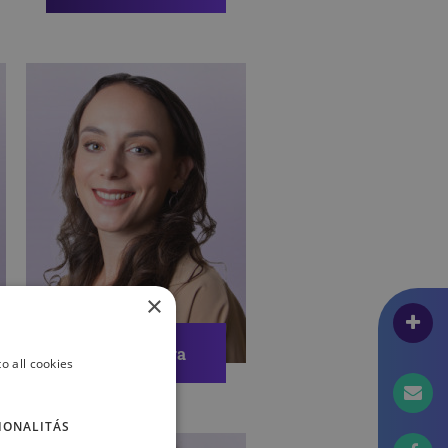
Pszichológus
ÖNISMERET
PÁRKAPCSOLATI PROBLÉMÁK
KISEBBSÉG
×
Szöllősi Dóra
o all cookies
Pszichológus
IONALITÁS