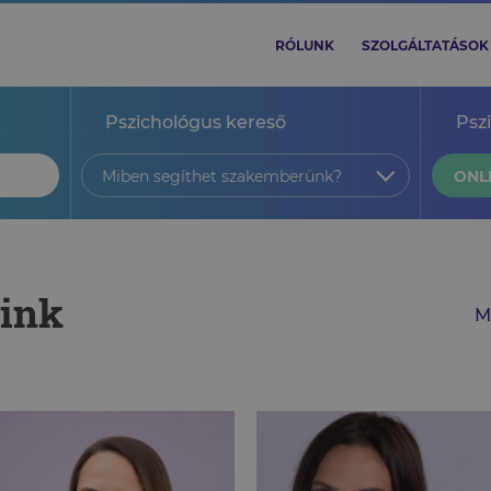
RÓLUNK
SZOLGÁLTATÁSOK
Pszichológus kereső
Psz
Miben segíthet szakemberünk?
ONL
aink
M