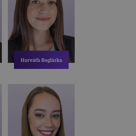
Horváth Boglárka
Pszichológus
NÁRCIZMUS
STRESSZ
MUNKA-MAGÁNÉLET
EGYENSÚLY