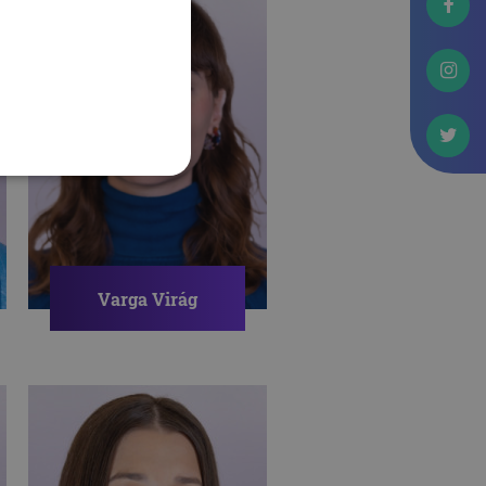
PÁLYAVÁLASZTÁS
KAPUNYITÁSI PÁNIK
KARRIERTERVEZÉS
Varga Virág
Pszichológus
ÖNISMERET
ÖNFEJLESZTÉS
REZILIENCIA