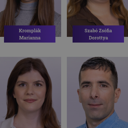
Kromplák
Szabó Zsófia
Marianna
Dorottya
Pszichológus
Pszichológus
MUNKAHELYI PROBLÉMA
KAPUNYITÁSI PÁNIK
PÁLYAVÁLASZTÁS
PÁRKAPCSOLATOK
ÖNISMERET
SZORONGÁS