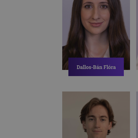
Dallos-Bán Flóra
Pszichológus,
Szexuálpszichológiai
szakpszichológus
jelölt
ÖNISMERET
CSALÁD
PÁRKAPCSOLAT