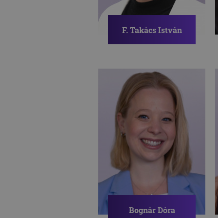
F. Takács István
Pszichológus, coach,
egyetemi oktató
ÖNISMERET
PÁRKAPCSOLAT
SZORONGÁS
Bognár Dóra