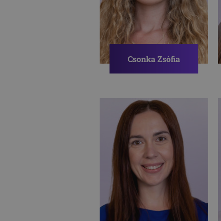
Csonka Zsófia
Pszichológus
ÖNÉRTÉKELÉS
STRESSZKEZELÉS
ÖNISMERET