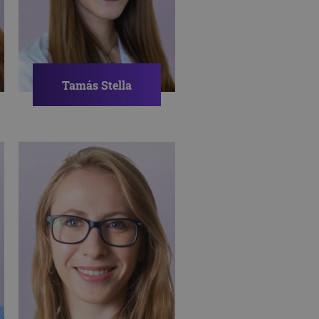
Tamás Stella
Pszichológus
GYERMEKKOR
BULLYING
BEILLESZKEDÉS