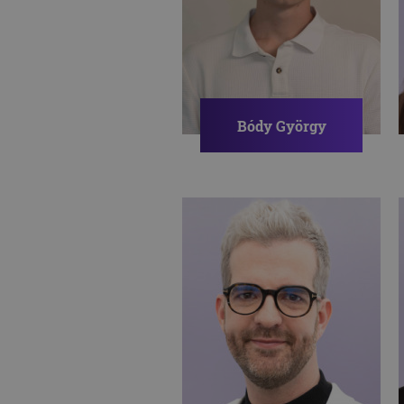
Bódy György
Pszichológus
STRESSZKEZELÉS
MUNKA-MAGÁNÉLET
EGYENSÚLY
ELAKADÁS