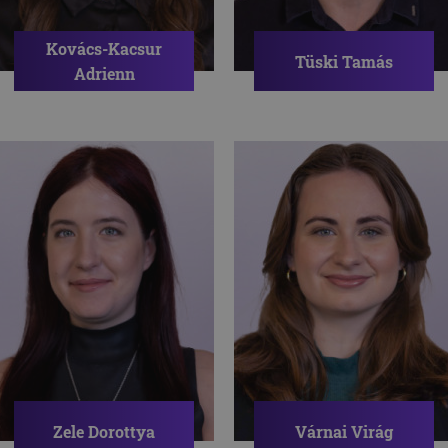
Kovács-Kacsur
Tüski Tamás
Adrienn
Szexuálpszichológiai
Klinikai
szakpszichológus
Szakpszichológus,
Pszichológus,
ÖNISMERET
Egészségpszichológus
SZEXUALITÁS
STRESSZKEZELÉS
PSZICHOTERÁPIA
PSZICHOLÓGIAI TANÁCSADÁS
KRÍZIS
Zele Dorottya
Várnai Virág