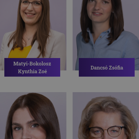
Matyi-Bokolosz
Dancsó Zsófia
Kynthia Zoé
Pszichológus
Pszichológus
ÖNISMERET
ÖNISMERET
ÉLETVEZETÉSI PROBLÉMÁK
SZORONGÁS
ELAKADÁS
STRESSZ