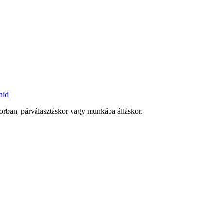
nid
korban, párválasztáskor vagy munkába álláskor.