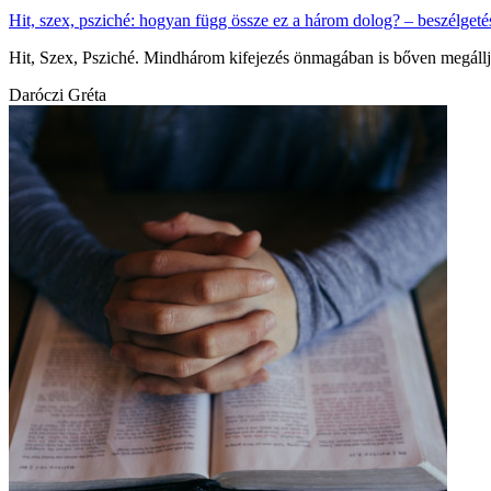
Hit, szex, psziché: hogyan függ össze ez a három dolog? – beszélget
Hit, Szex, Psziché. Mindhárom kifejezés önmagában is bőven megállj
Daróczi Gréta