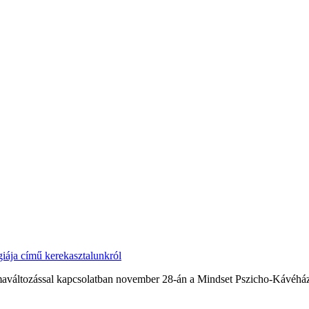
giája című kerekasztalunkról
límaváltozással kapcsolatban november 28-án a Mindset Pszicho-Kávéház