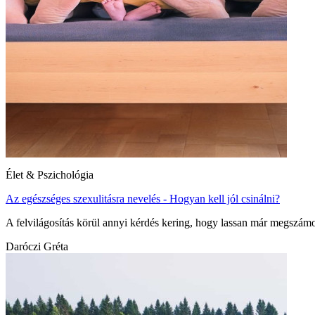
Élet & Pszichológia
Az egészséges szexulitásra nevelés - Hogyan kell jól csinálni?
A felvilágosítás körül annyi kérdés kering, hogy lassan már megszám
Daróczi Gréta