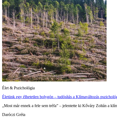
Élet & Pszichológia
Életünk egy élhetetlen bolygón – tudósítás a Klímaváltozás pszicholó
„Most már ennek a fele sem tréfa” – jelentette ki Kőváry Zoltán a k
Daróczi Gréta