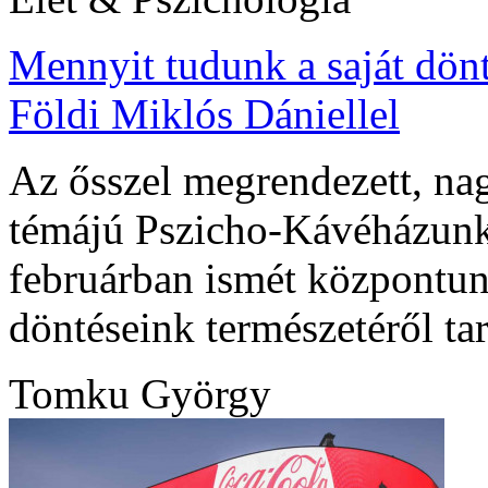
Mennyit tudunk a saját dön
Földi Miklós Dániellel
Az ősszel megrendezett, na
témájú Pszicho-Kávéházunk
februárban ismét központunk
döntéseink természetéről ta
Tomku György