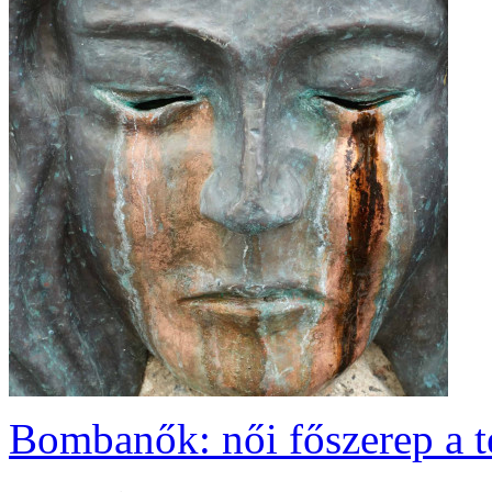
Bombanők: női főszerep a 