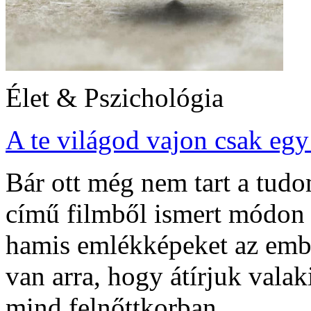
Élet & Pszichológia
A te világod vajon csak eg
Bár ott még nem tart a tudo
című filmből ismert módon 
hamis emlékképeket az emb
van arra, hogy átírjuk vala
mind felnőttkorban.