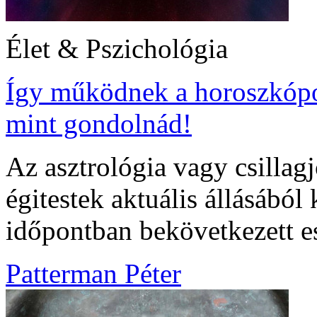
Élet & Pszichológia
Így működnek a horoszkópo
mint gondolnád!
Az asztrológia vagy csillagj
égitestek aktuális állásából
időpontban bekövetkezett e
Patterman Péter