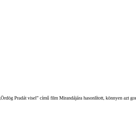
 „Ördög Pradát visel” című film Mirandájára hasonlított, könnyen azt go