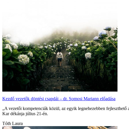
Kezdő vezetők döntési csapdái – dr. Somosi Mariann előadása
„A vezetői kompetenciák közül, az egyik legnehezebben fejleszthető
Kar dékánja július 21-én.
Tóth Laura