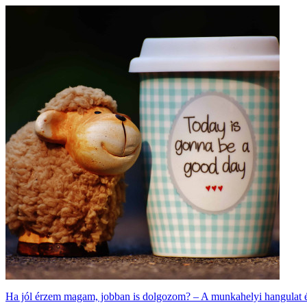
Ha jól érzem magam, jobban is dolgozom? – A munkahelyi hangulat és