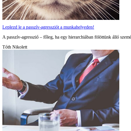
Leplezd le a passzív-agressziót a munkahelyeden!
A passzív-agresszió – főleg, ha egy hierarchiában fölöttünk álló s
Tóth Nikolett