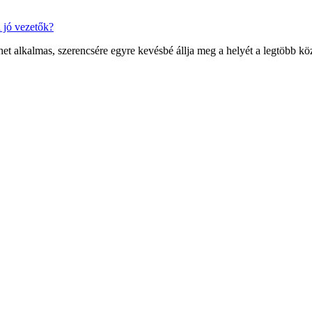
a jó vezetők?
ehet alkalmas, szerencsére egyre kevésbé állja meg a helyét a legtöbb k