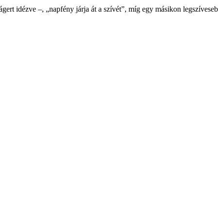
gert idézve –, „napfény járja át a szívét”, míg egy másikon legszíveseb