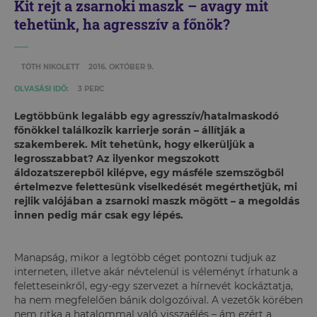
Kit rejt a zsarnoki maszk – avagy mit
tehetünk, ha agresszív a főnök?
TÓTH NIKOLETT
2016. OKTÓBER 9.
OLVASÁSI IDŐ:
3 PERC
Legtöbbünk legalább egy agresszív/hatalmaskodó
főnökkel találkozik karrierje során – állítják a
szakemberek. Mit tehetünk, hogy elkerüljük a
legrosszabbat? Az ilyenkor megszokott
áldozatszerepből kilépve, egy másféle szemszögből
értelmezve felettesünk viselkedését megérthetjük, mi
rejlik valójában a zsarnoki maszk mögött – a megoldás
innen pedig már csak egy lépés.
Manapság, mikor a legtöbb céget pontozni tudjuk az
interneten, illetve akár névtelenül is véleményt írhatunk a
feletteseinkről, egy-egy szervezet a hírnevét kockáztatja,
ha nem megfelelően bánik dolgozóival. A vezetők körében
nem ritka a hatalommal való visszaélés – ám ezért a