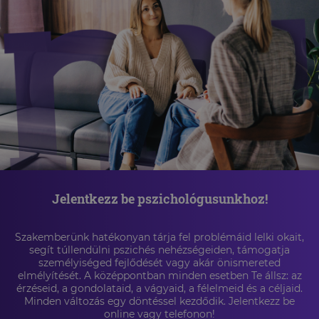
Jelentkezz be pszichológusunkhoz!
Szakemberünk hatékonyan tárja fel problémáid lelki okait,
segít túllendülni pszichés nehézségeiden, támogatja
személyiséged fejlődését vagy akár önismereted
elmélyítését. A középpontban minden esetben Te állsz: az
érzéseid, a gondolataid, a vágyaid, a félelmeid és a céljaid.
Minden változás egy döntéssel kezdődik. Jelentkezz be
online vagy telefonon!