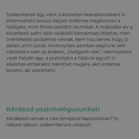
Szakemberek úgy vélik, a közvetlen beavatkozásként is
értelmezhető bosszú helyett érdemes megfontolni a
hízelgést, mint főnök-szelídítő technikát. A működési elv a
következő: azért válik valakiből bántalmazó felettes, mert
önértékelési problémái vannak. Nem hisz benne, hogy jó
abban, amit csinál. Amennyiben azonban segítünk neki
változtatni ezen az érzésen, „hízelgünk neki”, inkompetens
vezér helyett egy, a pozíciójára a hibáival együtt is
alkalmas emberként tekinthet magára, akit érdemes
követni, aki szerethető.
Kérdezd pszichológusunkat!
Kérdéseid vannak a cikk témájával kapcsolatban? Írj
nekünk bátran, szakemberünk válaszol!