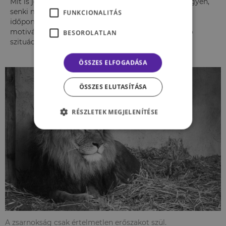
Mit is jelent mindez? Bosszúnk célpontja a főnök legyen,
senki más. A legjobb, ha az agresszív viselkedés
FUNKCIONALITÁS
időpontjában vágunk vissza. Mindezt pedig azzal a
motivációval tegyük, hogy véget vessünk a fennálló
BESOROLATLAN
szituációnak.
ÖSSZES ELFOGADÁSA
ÖSSZES ELUTASÍTÁSA
RÉSZLETEK MEGJELENÍTÉSE
A zsarnokság csak értelmetlen erőszakot szül.