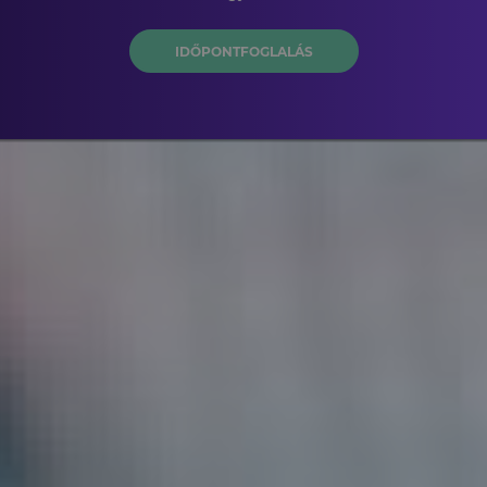
IDŐPONTFOGLALÁS