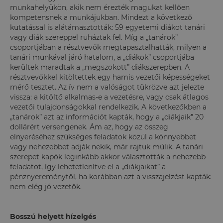
munkahelyükön, akik nem érezték magukat kellően
kompetensnek a munkájukban. Mindezt a következő
kutatással is alátámasztották: 59 egyetemi diákot tanári
vagy diák szereppel ruháztak fel. Míg a „tanárok”
csoportjában a résztvevők megtapasztalhatták, milyen a
tanári munkával járó hatalom, a „diákok” csoportjába
kerültek maradtak a „megszokott” diákszerepben. A
résztvevőkkel kitöltettek egy hamis vezetői képességeket
mérő tesztet. Az ív nem a valóságot tükrözve azt jelezte
vissza: a kitöltő alkalmas-e a vezetésre, vagy csak átlagos
vezetői tulajdonságokkal rendelkezik. A következőkben a
„tanárok” azt az információt kapták, hogy a „diákjaik” 20
dollárért versengenek. Ám az, hogy az összeg
elnyeréséhez szükséges feladatok közül a könnyebbet
vagy nehezebbet adják nekik, már rajtuk múlik. A tanári
szerepet kapók leginkább akkor választották a nehezebb
feladatot, így lehetetlenítve el a „diákjaikat” a
pénznyereménytől, ha korábban azt a visszajelzést kapták:
nem elég jó vezetők.
Bosszú helyett hízelgés