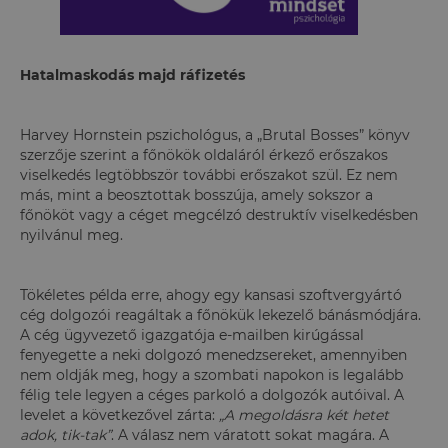
Hatalmaskodás majd ráfizetés
Harvey Hornstein pszichológus, a „Brutal Bosses” könyv
szerzője szerint a főnökök oldaláról érkező erőszakos
viselkedés legtöbbször további erőszakot szül. Ez nem
más, mint a beosztottak bosszúja, amely sokszor a
főnököt vagy a céget megcélzó destruktív viselkedésben
nyilvánul meg.
Tökéletes példa erre, ahogy egy kansasi szoftvergyártó
cég dolgozói reagáltak a főnökük lekezelő bánásmódjára.
A cég ügyvezető igazgatója e-mailben kirúgással
fenyegette a neki dolgozó menedzsereket, amennyiben
nem oldják meg, hogy a szombati napokon is legalább
félig tele legyen a céges parkoló a dolgozók autóival. A
levelet a következővel zárta:
„A megoldásra két hetet
adok, tik-tak”
. A válasz nem váratott sokat magára. A