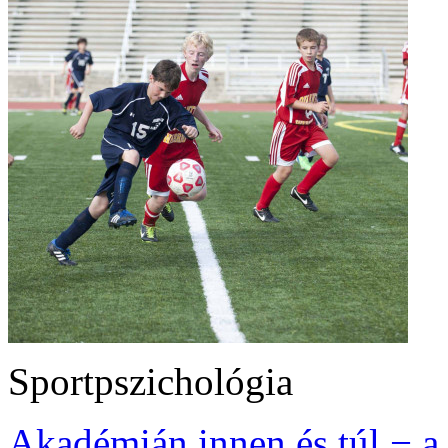
Sportpszichológia
Akadémián innen és túl − a 