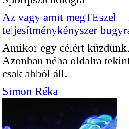
Az vagy amit megTEszel – 
teljesítménykényszer bugyr
Amikor egy célért küzdünk
Azonban néha oldalra tekin
csak abból áll.
Simon Réka