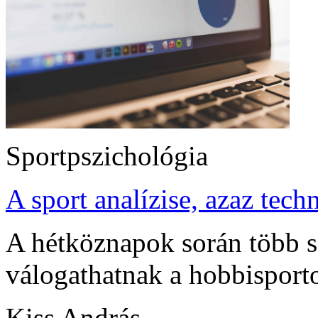
Sportpszichológia
A sport analízise, azaz tech
A hétköznapok során több sz
válogathatnak a hobbisport
Kiss András