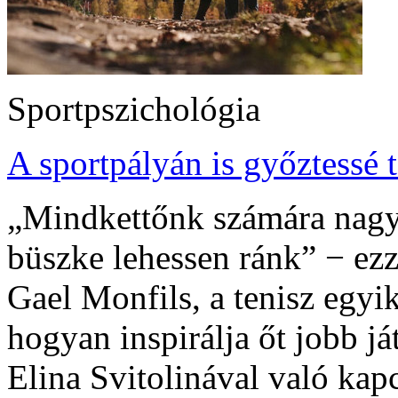
Sportpszichológia
A sportpályán is győztessé 
„Mindkettőnk számára nagy 
büszke lehessen ránk” − ezz
Gael Monfils, a tenisz egyi
hogyan inspirálja őt jobb já
Elina Svitolinával való kapc