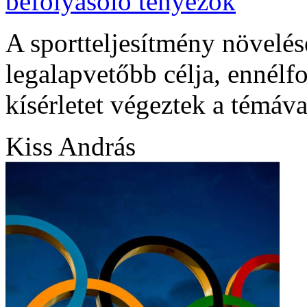
befolyásoló tényezők
A sportteljesítmény növelé
legalapvetőbb célja, ennélf
kísérletet végeztek a témáv
Kiss András