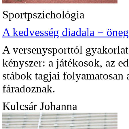
Sportpszichológia
A kedvesség diadala − öneg
A versenysporttól gyakorlat
kényszer: a játékosok, az e
stábok tagjai folyamatosan 
fáradoznak.
Kulcsár Johanna