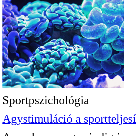
Sportpszichológia
Agystimuláció a sporttelje