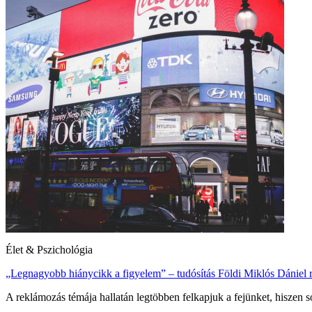
Élet & Pszichológia
„Legnagyobb hiánycikk a figyelem” – tudósítás Földi Miklós Dániel r
A reklámozás témája hallatán legtöbben felkapjuk a fejünket, hiszen 