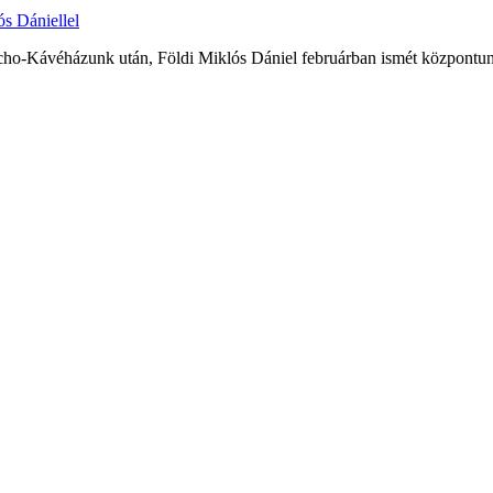
s Dániellel
cho-Kávéházunk után, Földi Miklós Dániel februárban ismét központunkba