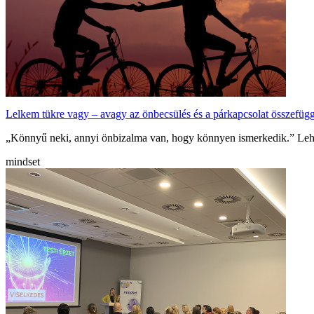
Lelkem tükre vagy – avagy az önbecsülés és a párkapcsolat összefügg
„Könnyű neki, annyi önbizalma van, hogy könnyen ismerkedik.” Lehe
mindset