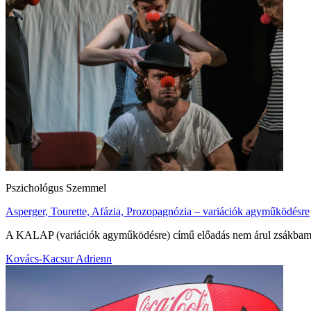
Pszichológus Szemmel
Asperger, Tourette, Afázia, Prozopagnózia – variációk agyműködésre
A KALAP (variációk agyműködésre) című előadás nem árul zsákbam
Kovács-Kacsur Adrienn