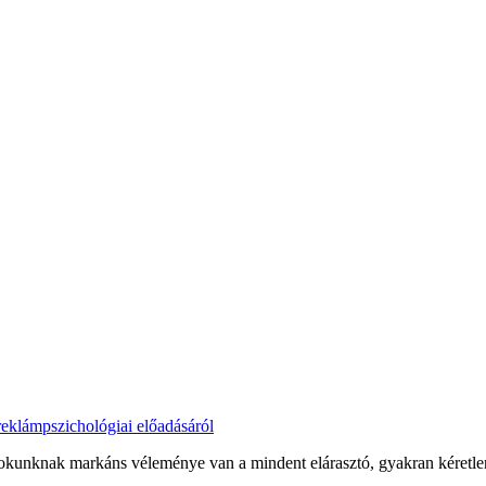
eklámpszichológiai előadásáról
sokunknak markáns véleménye van a mindent elárasztó, gyakran kéretlen