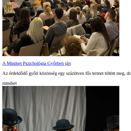
A Mindset Pszichológia Győrben járt
Az érdeklődő győri közönség egy százötven fős termet töltött meg, d
mindset