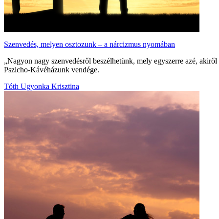
Szenvedés, melyen osztozunk – a nárcizmus nyomában
„Nagyon nagy szenvedésről beszélhetünk, mely egyszerre azé, akiről s
Pszicho-Kávéházunk vendége.
Tóth Ugyonka Krisztina