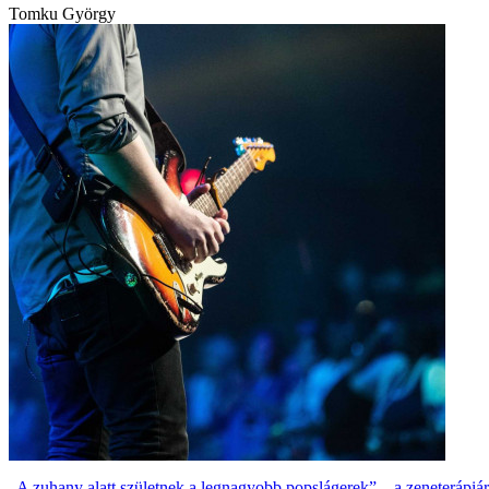
Tomku György
„A zuhany alatt születnek a legnagyobb popslágerek” – a zeneterápiár