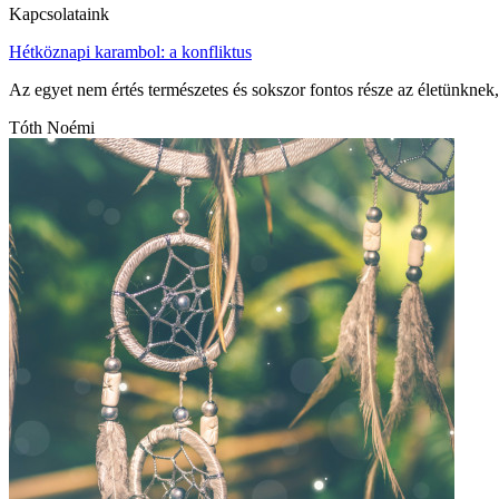
Kapcsolataink
Hétköznapi karambol: a konfliktus
Az egyet nem értés természetes és sokszor fontos része az életünknek, 
Tóth Noémi