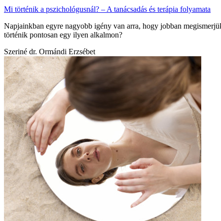
Mi történik a pszichológusnál? – A tanácsadás és terápia folyamata
Napjainkban egyre nagyobb igény van arra, hogy jobban megismerjük a 
történik pontosan egy ilyen alkalmon?
Szeriné dr. Ormándi Erzsébet