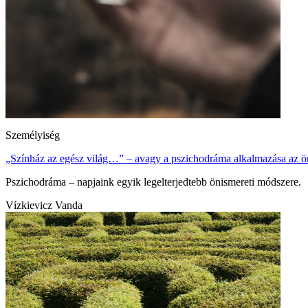
Személyiség
„Színház az egész világ…” – avagy a pszichodráma alkalmazása az ö
Pszichodráma – napjaink egyik legelterjedtebb önismereti módszere.
Vízkievicz Vanda