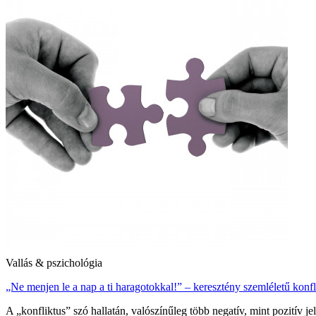
Vallás & pszichológia
„Ne menjen le a nap a ti haragotokkal!” – keresztény szemléletű konf
A „konfliktus” szó hallatán, valószínűleg több negatív, mint pozitív je