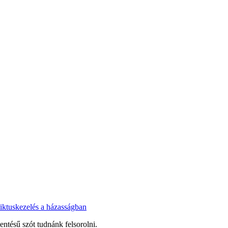
liktuskezelés a házasságban
lentésű szót tudnánk felsorolni.