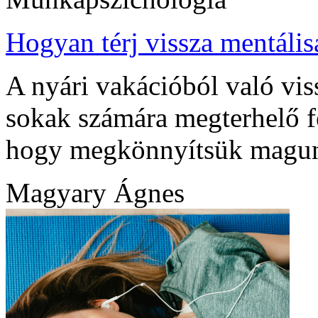
Hogyan térj vissza mentáli
A nyári vakációból való vis
sokak számára megterhelő fe
hogy megkönnyítsük magunk
Magyary Ágnes