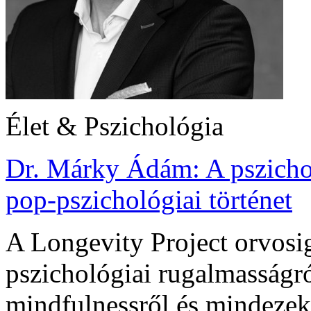
Élet & Pszichológia
Dr. Márky Ádám: A pszicho
pop-pszichológiai történet
A Longevity Project orvosi
pszichológiai rugalmasságró
mindfulnessről és mindezek