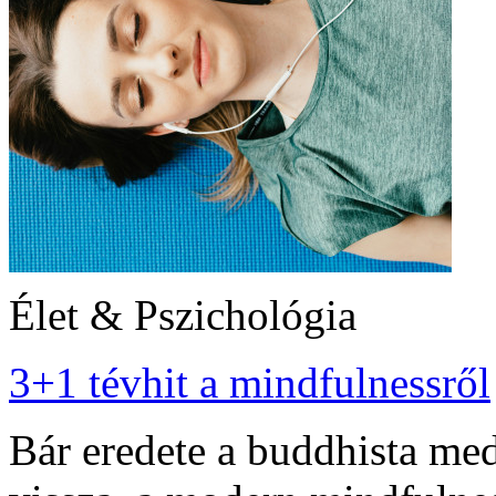
Élet & Pszichológia
3+1 tévhit a mindfulnessről
Bár eredete a buddhista me