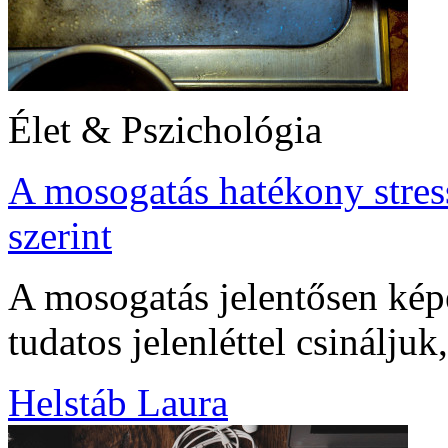
Élet & Pszichológia
A mosogatás hatékony stres
szerint
A mosogatás jelentősen képe
tudatos jelenléttel csináljuk
Helstáb Laura