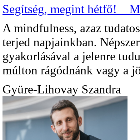
Segítség, megint hétfő! – 
A mindfulness, azaz tudatos 
terjed napjainkban. Népsze
gyakorlásával a jelenre tud
múlton rágódnánk vagy a j
Gyüre-Lihovay Szandra