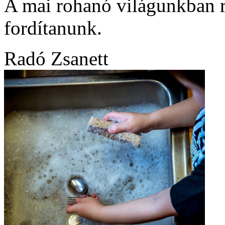
A mai rohanó világunkban r
fordítanunk.
Radó Zsanett