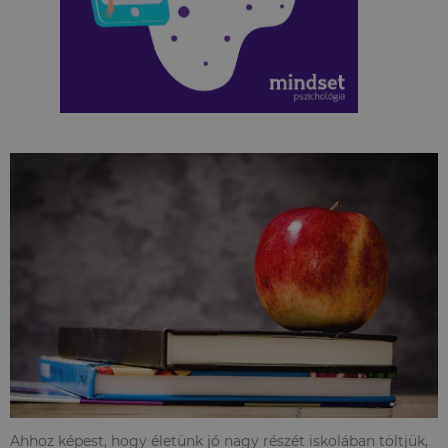
Ahhoz képest, hogy életünk jó nagy részét iskolában töltjük,