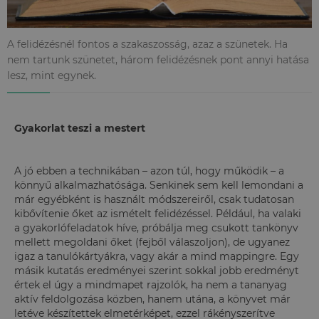
A felidézésnél fontos a szakaszosság, azaz a szünetek. Ha
nem tartunk szünetet, három felidézésnek pont annyi hatása
lesz, mint egynek.
Gyakorlat teszi a mestert
A jó ebben a technikában – azon túl, hogy működik – a
könnyű alkalmazhatósága. Senkinek sem kell lemondani a
már egyébként is használt módszereiről, csak tudatosan
kibővítenie őket az ismételt felidézéssel. Például, ha valaki
a gyakorlófeladatok híve, próbálja meg csukott tankönyv
mellett megoldani őket (fejből válaszoljon), de ugyanez
igaz a tanulókártyákra, vagy akár a mind mappingre. Egy
másik kutatás eredményei szerint sokkal jobb eredményt
értek el úgy a mindmapet rajzolók, ha nem a tananyag
aktív feldolgozása közben, hanem utána, a könyvet már
letéve készítettek elmetérképet, ezzel rákényszerítve