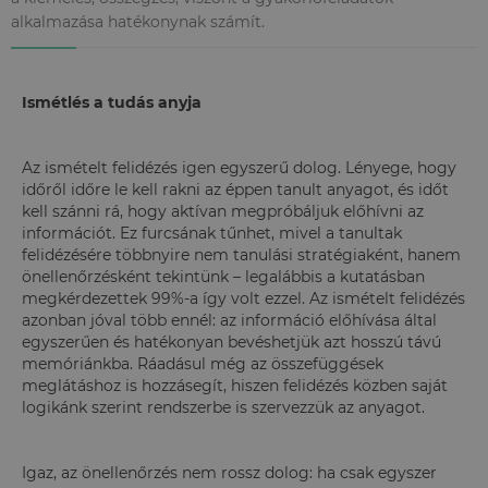
alkalmazása hatékonynak számít.
Ismétlés a tudás anyja
Az ismételt felidézés igen egyszerű dolog. Lényege, hogy
időről időre le kell rakni az éppen tanult anyagot, és időt
kell szánni rá, hogy aktívan megpróbáljuk előhívni az
információt. Ez furcsának tűnhet, mivel a tanultak
felidézésére többnyire nem tanulási stratégiaként, hanem
önellenőrzésként tekintünk – legalábbis a kutatásban
megkérdezettek 99%-a így volt ezzel. Az ismételt felidézés
azonban jóval több ennél: az információ előhívása által
egyszerűen és hatékonyan bevéshetjük azt hosszú távú
memóriánkba. Ráadásul még az összefüggések
meglátáshoz is hozzásegít, hiszen felidézés közben saját
logikánk szerint rendszerbe is szervezzük az anyagot.
Igaz, az önellenőrzés nem rossz dolog: ha csak egyszer