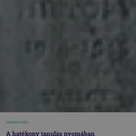
SZEMÉLYISÉG
A hatékony tanulás nyomában