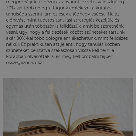
megpróbáljuk felidézni az anyagot, ezzel is valószínűleg
30%-kal több dologra fogunk emlékezni a kutatás
tanulsága szerint, ám ez csak a jéghegy csúcsa. Ha az
előhívást mint tudatos tanulási stratégiát kezeljük, és
egymás után többször is felidézzük, amit be szeretnénk
vésni, úgy, hogy a felidézések között szüneteket tartunk,
akár 80%-kal több dologra emlékezhetünk, mint felidézés
nélkül. Ez praktikusan azt jelenti, hogy tanulás közben
szüneteket beiktatva szakaszosan vissza kell térni a
korábban olvasottakra, és meg kell próbálni fejben
összegezni azokat.