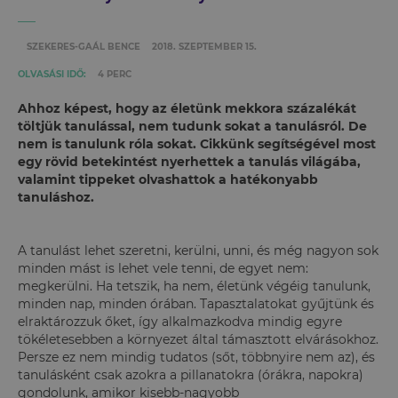
SZEKERES-GAÁL BENCE
2018. SZEPTEMBER 15.
OLVASÁSI IDŐ:
4 PERC
Ahhoz képest, hogy az életünk mekkora százalékát
töltjük tanulással, nem tudunk sokat a tanulásról. De
nem is tanulunk róla sokat. Cikkünk segítségével most
egy rövid betekintést nyerhettek a tanulás világába,
valamint tippeket olvashattok a hatékonyabb
tanuláshoz.
A tanulást lehet szeretni, kerülni, unni, és még nagyon sok
minden mást is lehet vele tenni, de egyet nem:
megkerülni. Ha tetszik, ha nem, életünk végéig tanulunk,
minden nap, minden órában. Tapasztalatokat gyűjtünk és
elraktározzuk őket, így alkalmazkodva mindig egyre
tökéletesebben a környezet által támasztott elvárásokhoz.
Persze ez nem mindig tudatos (sőt, többnyire nem az), és
tanulásként csak azokra a pillanatokra (órákra, napokra)
gondolunk, amikor kisebb-nagyobb