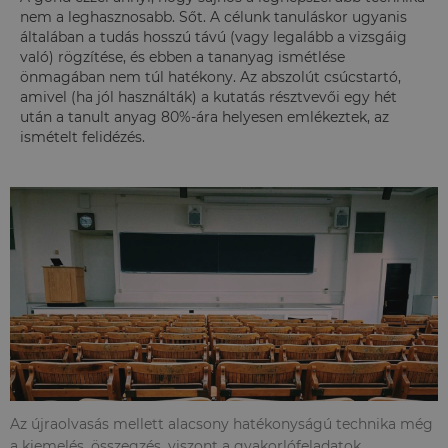
nem a leghasznosabb. Sőt. A célunk tanuláskor ugyanis
általában a tudás hosszú távú (vagy legalább a vizsgáig
való) rögzítése, és ebben a tananyag ismétlése
önmagában nem túl hatékony. Az abszolút csúcstartó,
amivel (ha jól használták) a kutatás résztvevői egy hét
után a tanult anyag 80%-ára helyesen emlékeztek, az
ismételt felidézés.
Az újraolvasás mellett alacsony hatékonyságú technika még
a kiemelés, összegzés, viszont a gyakorlófeladatok