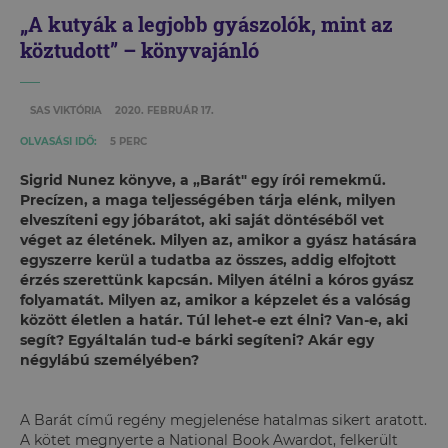
„A kutyák a legjobb gyászolók, mint az
köztudott” – könyvajánló
SAS VIKTÓRIA
2020. FEBRUÁR 17.
OLVASÁSI IDŐ:
5 PERC
Sigrid Nunez könyve, a
„
Barát" egy írói remekmű.
Precízen, a maga teljességében tárja elénk, milyen
elveszíteni egy jóbarátot, aki saját döntéséből vet
véget az életének. Milyen az, amikor a gyász hatására
egyszerre kerül a tudatba az összes, addig elfojtott
érzés szerettünk kapcsán. Milyen átélni a kóros gyász
folyamatát. Milyen az, amikor a képzelet és a valóság
között életlen a határ. Túl lehet-e ezt élni? Van-e, aki
segít? Egyáltalán tud-e bárki segíteni? Akár egy
négylábú személyében?
A Barát című regény megjelenése hatalmas sikert aratott.
A kötet megnyerte a National Book Awardot, felkerült