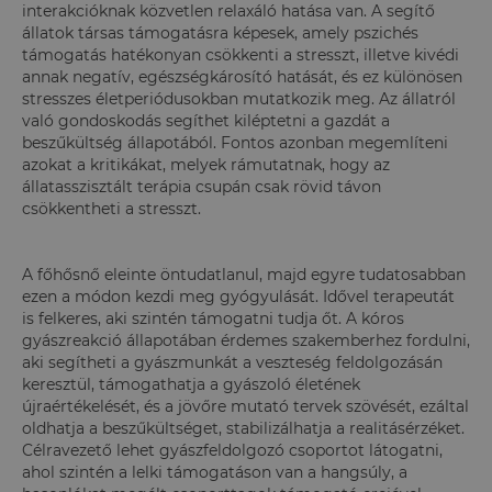
interakcióknak közvetlen relaxáló hatása van. A segítő
állatok társas támogatásra képesek, amely pszichés
támogatás hatékonyan csökkenti a stresszt, illetve kivédi
annak negatív, egészségkárosító hatását, és ez különösen
stresszes életperiódusokban mutatkozik meg. Az állatról
való gondoskodás segíthet kiléptetni a gazdát a
beszűkültség állapotából. Fontos azonban megemlíteni
azokat a kritikákat, melyek rámutatnak, hogy az
állatasszisztált terápia csupán csak rövid távon
csökkentheti a stresszt.
A főhősnő eleinte öntudatlanul, majd egyre tudatosabban
ezen a módon kezdi meg gyógyulását. Idővel terapeutát
is felkeres, aki szintén támogatni tudja őt. A kóros
gyászreakció állapotában érdemes szakemberhez fordulni,
aki segítheti a gyászmunkát a veszteség feldolgozásán
keresztül, támogathatja a gyászoló életének
újraértékelését, és a jövőre mutató tervek szövését, ezáltal
oldhatja a beszűkültséget, stabilizálhatja a realitásérzéket.
Célravezető lehet gyászfeldolgozó csoportot látogatni,
ahol szintén a lelki támogatáson van a hangsúly, a