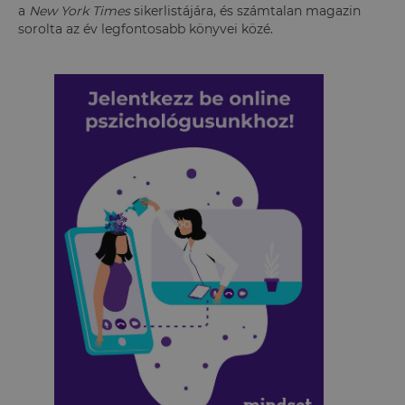
a
New York Times
sikerlistájára, és számtalan magazin
sorolta az év legfontosabb könyvei közé.