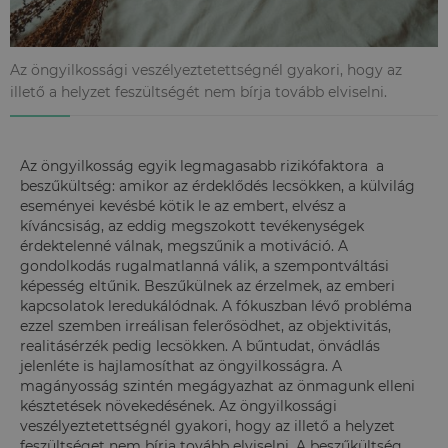
Az öngyilkossági veszélyeztetettségnél gyakori, hogy az
illető a helyzet feszültségét nem bírja tovább elviselni.
Az öngyilkosság egyik legmagasabb rizikófaktora a
beszűkültség: amikor az érdeklődés lecsökken, a külvilág
eseményei kevésbé kötik le az embert, elvész a
kíváncsiság, az eddig megszokott tevékenységek
érdektelenné válnak, megszűnik a motiváció. A
gondolkodás rugalmatlanná válik, a szempontváltási
képesség eltűnik. Beszűkülnek az érzelmek, az emberi
kapcsolatok leredukálódnak. A fókuszban lévő probléma
ezzel szemben irreálisan felerősödhet, az objektivitás,
realitásérzék pedig lecsökken. A bűntudat, önvádlás
jelenléte is hajlamosíthat az öngyilkosságra. A
magányosság szintén megágyazhat az önmagunk elleni
késztetések növekedésének. Az öngyilkossági
veszélyeztetettségnél gyakori, hogy az illető a helyzet
feszültséget nem bírja tovább elviselni. A beszűkültség