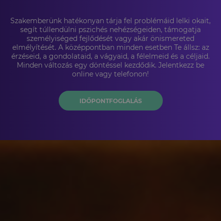
Szakemberünk hatékonyan tárja fel problémáid lelki okait,
segít túllendülni pszichés nehézségeiden, támogatja
személyiséged fejlődését vagy akár önismereted
elmélyítését. A középpontban minden esetben Te állsz: az
érzéseid, a gondolataid, a vágyaid, a félelmeid és a céljaid.
Minden változás egy döntéssel kezdődik. Jelentkezz be
online vagy telefonon!
IDŐPONTFOGLALÁS