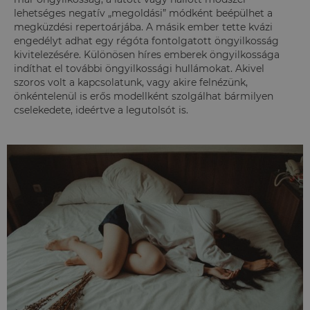
lehetséges negatív „megoldási” módként beépülhet a
megküzdési repertoárjába. A másik ember tette kvázi
engedélyt adhat egy régóta fontolgatott öngyilkosság
kivitelezésére. Különösen híres emberek öngyilkossága
indíthat el további öngyilkossági hullámokat. Akivel
szoros volt a kapcsolatunk, vagy akire felnézünk,
önkéntelenül is erős modellként szolgálhat bármilyen
cselekedete, ideértve a legutolsót is.