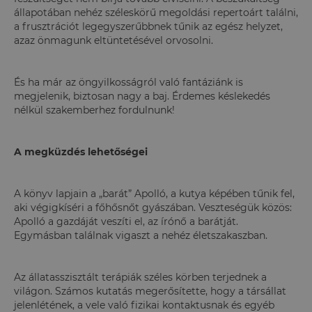
állapotában nehéz széleskörű megoldási repertoárt találni,
a frusztrációt legegyszerűbbnek tűnik az egész helyzet,
azaz önmagunk eltüntetésével orvosolni.
És ha már az öngyilkosságról való fantáziánk is
megjelenik, biztosan nagy a baj. Érdemes késlekedés
nélkül szakemberhez fordulnunk!
A megküzdés lehetőségei
A könyv lapjain a „barát” Apolló, a kutya képében tűnik fel,
aki végigkíséri a főhősnőt gyászában. Veszteségük közös:
Apolló a gazdáját veszíti el, az írónő a barátját.
Egymásban találnak vigaszt a nehéz életszakaszban.
Az állatasszisztált terápiák széles körben terjednek a
világon. Számos kutatás megerősítette, hogy a társállat
jelenlétének, a vele való fizikai kontaktusnak és egyéb