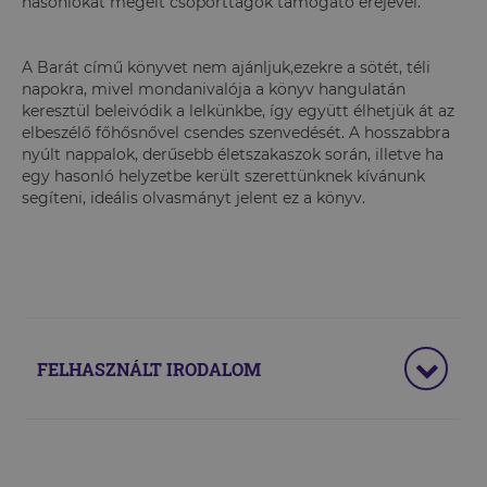
hasonlókat megélt csoporttagok támogató erejével.
A Barát című könyvet nem ajánljuk,ezekre a sötét, téli
napokra, mivel mondanivalója a könyv hangulatán
keresztül beleivódik a lelkünkbe, így együtt élhetjük át az
elbeszélő főhősnővel csendes szenvedését. A hosszabbra
nyúlt nappalok, derűsebb életszakaszok során, illetve ha
egy hasonló helyzetbe került szerettünknek kívánunk
segíteni, ideális olvasmányt jelent ez a könyv.
FELHASZNÁLT IRODALOM