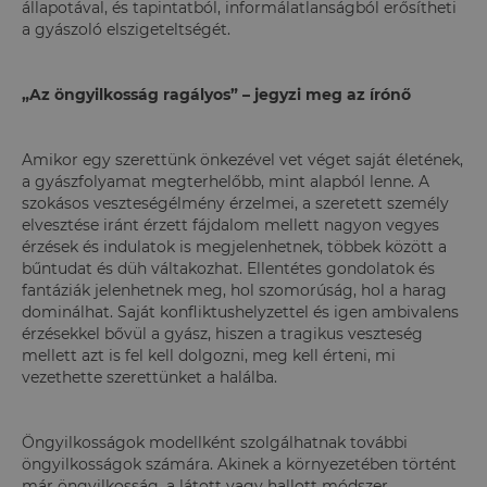
állapotával, és tapintatból, informálatlanságból erősítheti
a gyászoló elszigeteltségét.
„Az öngyilkosság ragályos” – jegyzi meg az írónő
Amikor egy szerettünk önkezével vet véget saját életének,
a gyászfolyamat megterhelőbb, mint alapból lenne. A
szokásos veszteségélmény érzelmei, a szeretett személy
elvesztése iránt érzett fájdalom mellett nagyon vegyes
érzések és indulatok is megjelenhetnek, többek között a
bűntudat és düh váltakozhat. Ellentétes gondolatok és
fantáziák jelenhetnek meg, hol szomorúság, hol a harag
dominálhat. Saját konfliktushelyzettel és igen ambivalens
érzésekkel bővül a gyász, hiszen a tragikus veszteség
mellett azt is fel kell dolgozni, meg kell érteni, mi
vezethette szerettünket a halálba.
Öngyilkosságok modellként szolgálhatnak további
öngyilkosságok számára. Akinek a környezetében történt
már öngyilkosság, a látott vagy hallott módszer