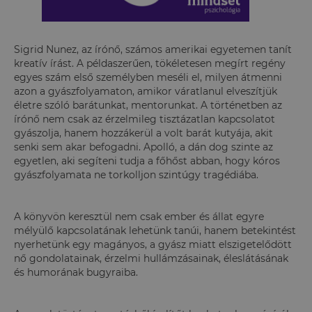
Sigrid Nunez, az írónő, számos amerikai egyetemen tanít
kreatív írást. A példaszerűen, tökéletesen megírt regény
egyes szám első személyben meséli el, milyen átmenni
azon a gyászfolyamaton, amikor váratlanul elveszítjük
életre szóló barátunkat, mentorunkat. A történetben az
írónő nem csak az érzelmileg tisztázatlan kapcsolatot
gyászolja, hanem hozzákerül a volt barát kutyája, akit
senki sem akar befogadni. Apolló, a dán dog szinte az
egyetlen, aki segíteni tudja a főhőst abban, hogy kóros
gyászfolyamata ne torkolljon szintúgy tragédiába.
A könyvön keresztül nem csak ember és állat egyre
mélyülő kapcsolatának lehetünk tanúi, hanem betekintést
nyerhetünk egy magányos, a gyász miatt elszigetelődött
nő gondolatainak, érzelmi hullámzásainak, éleslátásának
és humorának bugyraiba.