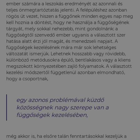
ember számára a leszokás eredményét az azonnali és
teljes önmegtartóztatás jelenti. A felépüléshez azonban
rögös út vezet, hiszen a függőnek minden egyes nap meg
kell hoznia a döntést, hogy ne használja a függőségének
tárgyát, mely sokkal nehezebb, mint gondolnánk: a
függőségtől szenvedő ember ugyanis a választott szer
hatása alatt érzi jól magát, és menedzseli napjait. A
függőségek kezelésének mára már sok lehetséges
változatát ismerjük. Lehetnek hosszabb vagy rövidebb,
különböző metódusokra épülő, bentlakásos vagy a kliens
megszokott környezetében zajló folyamatok. A választott
kezelési módszertől függetlenül azonban elmondható,
hogy a csoportnak,
egy azonos problémával küzdő
közösségnek nagy szerepe van a
függőségek kezelésében,
még akkor is, ha elsőre talán fenntartásokkal kezeljük a