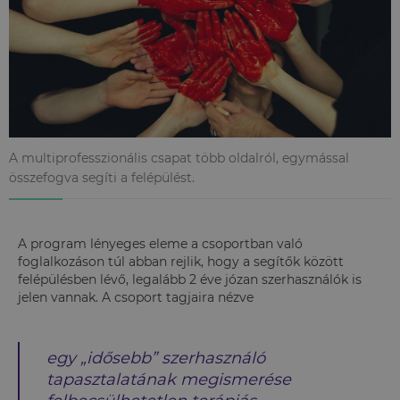
A multiprofesszionális csapat több oldalról, egymással
összefogva segíti a felépülést.
A program lényeges eleme a csoportban való
foglalkozáson túl abban rejlik, hogy a segítők között
felépülésben lévő, legalább 2 éve józan szerhasználók is
jelen vannak. A csoport tagjaira nézve
egy „idősebb” szerhasználó
tapasztalatának megismerése