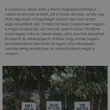
A csoportos ülések alatt a kliens megtapasztalhatja a
valahová tartozás érzését, azt a társas támaszt, amely nap
mint nap segíti a függőségét jelentő szer iránt érzett
vágy leküzdését. Bár minden terápiás csoportnak megvan
a maga struktúrája, van bennük valami közös. Mindenki
tiszta lappal indul az ülések elején, ahol őszintén beszélhet
érzéseiről és nehézségeiről anélkül, hogy annak negatív
következményei lennének. Az egyén kitárulkozásáért
cserébe pedig empátiával és odafordulással reagál a
csoport.