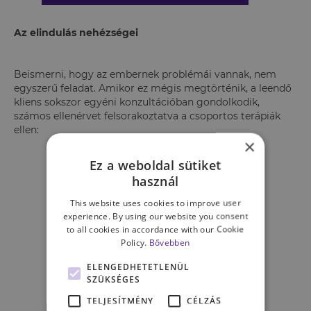
Az elindulás nehézségei
Beismerni, hogy az embernek problémái vannak, nem
egyszerű feladat. Amikor ez mégis megtörténik, a leendő
kliens sokszor egyéni konzultációban gondolkodik,
számos ellenérvet felsorakoztatva a csoportos terápiák
ellen:
×
Ez a weboldal sütiket
„Hogyan bízhatnék meg
használ
számomra teljesen idegen
This website uses cookies to improve user
emberekben, amikor a saját
experience. By using our website you consent
családomnak sem tudom
to all cookies in accordance with our Cookie
elmondani a problémámat?”
Policy.
Bővebben
„Éppen elég nehéz
ELENGEDHETETLENÜL
megküzdenem a saját
SZÜKSÉGES
nehézségeimmel, miért
TELJESÍTMÉNY
CÉLZÁS