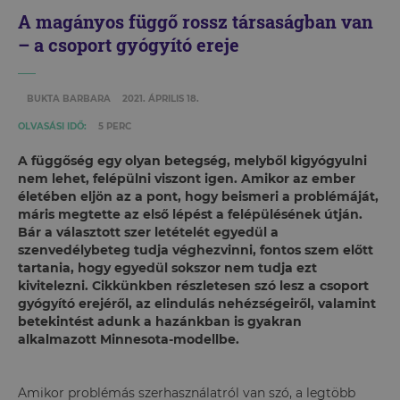
A magányos függő rossz társaságban van
– a csoport gyógyító ereje
BUKTA BARBARA
2021. ÁPRILIS 18.
OLVASÁSI IDŐ:
5 PERC
A függőség egy olyan betegség, melyből kigyógyulni
nem lehet, felépülni viszont igen. Amikor az ember
életében eljön az a pont, hogy beismeri a problémáját,
máris megtette az első lépést a felépülésének útján.
Bár a választott szer letételét egyedül a
szenvedélybeteg tudja véghezvinni, fontos szem előtt
tartania, hogy egyedül sokszor nem tudja ezt
kivitelezni. Cikkünkben részletesen szó lesz a csoport
gyógyító erejéről, az elindulás nehézségeiről, valamint
betekintést adunk a hazánkban is gyakran
alkalmazott Minnesota-modellbe.
Amikor problémás szerhasználatról van szó, a legtöbb