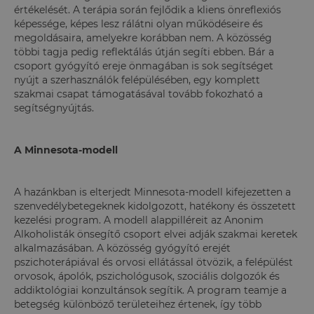
értékelését. A terápia során fejlődik a kliens önreflexiós
képessége, képes lesz rálátni olyan működéseire és
megoldásaira, amelyekre korábban nem. A közösség
többi tagja pedig reflektálás útján segíti ebben. Bár a
csoport gyógyító ereje önmagában is sok segítséget
nyújt a szerhasználók felépülésében, egy komplett
szakmai csapat támogatásával tovább fokozható a
segítségnyújtás.
A Minnesota-modell
A hazánkban is elterjedt Minnesota-modell kifejezetten a
szenvedélybetegeknek kidolgozott, hatékony és összetett
kezelési program. A modell alappilléreit az Anonim
Alkoholisták önsegítő csoport elvei adják szakmai keretek
alkalmazásában. A közösség gyógyító erejét
pszichoterápiával és orvosi ellátással ötvözik, a felépülést
orvosok, ápolók, pszichológusok, szociális dolgozók és
addiktológiai konzultánsok segítik. A program teamje a
betegség különböző területeihez értenek, így több