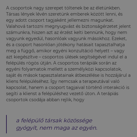
A csoportok nagy szerepet töltenek be az életünkben.
Társas lények lévén szeretünk emberek között lenni, és
egy adott csoport tagjaként jellemezni magunkat.
Valahová tartozni megnyugvást és biztonságérzetet jelent
számunkra, hiszen azt az érzést kelti bennünk, hogy nem
vagyunk egyedül, hasonlóak vagyunk másokhoz. Ezeket,
és a csoport hasonlóan jótékony hatásait tapasztalhatja
meg a függő, amikor egyéni konzultáció helyett – vagy
azt kiegészítve – csoportos ülések segítségével indul el a
felépülés rögös útján. A csoportos terápiák során az
egyéni folyamatok mellett a személyközi kapcsolatok,
saját és mások tapasztalatainak átbeszélése is hozzájárul a
kliens felépüléséhez. Így nemcsak a terapeutával való
kapcsolat, hanem a csoport tagjaival történő interakció is
segíti a klienst a felépüléshez vezető úton. A terápiás
csoportok csodája abban rejlik, hogy
a felépülő társak közössége
gyógyít, nem maga az egyén.