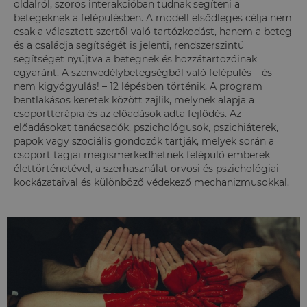
oldalról, szoros interakcióban tudnak segíteni a
betegeknek a felépülésben. A modell elsődleges célja nem
csak a választott szertől való tartózkodást, hanem a beteg
és a családja segítségét is jelenti, rendszerszintű
segítséget nyújtva a betegnek és hozzátartozóinak
egyaránt. A szenvedélybetegségből való felépülés – és
nem kigyógyulás! – 12 lépésben történik. A program
bentlakásos keretek között zajlik, melynek alapja a
csoportterápia és az előadások adta fejlődés. Az
előadásokat tanácsadók, pszichológusok, pszichiáterek,
papok vagy szociális gondozók tartják, melyek során a
csoport tagjai megismerkedhetnek felépülő emberek
élettörténetével, a szerhasználat orvosi és pszichológiai
kockázataival és különböző védekező mechanizmusokkal.