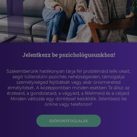
Jelentkezz be pszichológusunkhoz!
Szakemberünk hatékonyan tárja fel problémáid lelki okait,
segít túllendülni pszichés nehézségeiden, támogatja
személyiséged fejlődését vagy akár önismereted
elmélyítését. A középpontban minden esetben Te állsz: az
érzéseid, a gondolataid, a vágyaid, a félelmeid és a céljaid.
Minden változás egy döntéssel kezdődik. Jelentkezz be
online vagy telefonon!
IDŐPONTFOGLALÁS