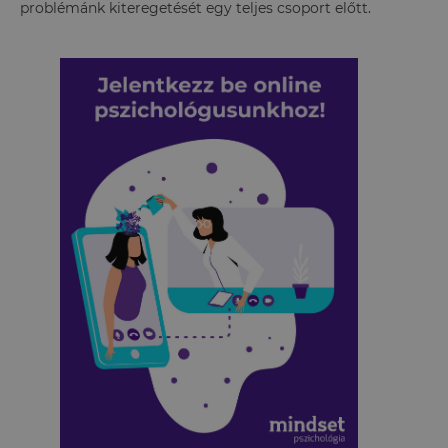
problémánk kiteregetését egy teljes csoport előtt.