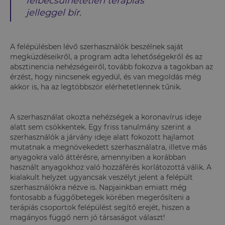
felbecsülhetetlen terápiás
jelleggel bír.
A felépülésben lévő szerhasználók beszélnek saját
megküzdéseikről, a program adta lehetőségekről és az
absztinencia nehézségeiről, tovább fokozva a tagokban az
érzést, hogy nincsenek egyedül, és van megoldás még
akkor is, ha az legtöbbször elérhetetlennek tűnik.
A szerhasználat okozta nehézségek a koronavírus ideje
alatt sem csökkentek. Egy friss tanulmány szerint a
szerhasználók a járvány ideje alatt fokozott hajlamot
mutatnak a megnövekedett szerhasználatra, illetve más
anyagokra való áttérésre, amennyiben a korábban
használt anyagokhoz való hozzáférés korlátozottá válik. A
kialakult helyzet ugyancsak veszélyt jelent a felépült
szerhasználókra nézve is. Napjainkban emiatt még
fontosabb a függőbetegek körében megerősíteni a
terápiás csoportok felépülést segítő erejét, hiszen a
magányos függő nem jó társaságot választ!