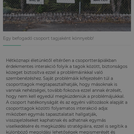
Egy befogadó csoport tagjaként könnyebb!
Hétköznapi életünktől eltérően a csoportterápiákban
érdekmentes interakció folyik a tagok között, biztonságos
közeget biztosítva ezzel a problémáinkkal való
szembenézéshez. Saját problémáik kifejezésén túl a
csoporttagok megtapasztalhatják, hogy másoknak is
vannak nehézségei, tovább fokozva ezzel annak érzését,
hogy nem kell egyedül megküzdeniük a problémájukkal.
A csoport hatékonyságát és az egyéni változások alapját a
csoporttagok közötti folyamatos interakció adja:
miközben egymás tapasztalatait hallgatják,
visszajelzéseket kaphatnak és adhatnak egymás
viselkedésére és megküzdési stratégiáira, ezzel is segítik a
különböző megoldási lehetőségek megismerését és