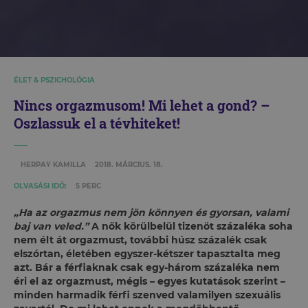
ÉLET & PSZICHOLÓGIA
Nincs orgazmusom! Mi lehet a gond? –
Oszlassuk el a tévhiteket!
HERPAY KAMILLA
2018. MÁRCIUS. 18.
OLVASÁSI IDŐ:
5 PERC
„Ha az orgazmus nem jön könnyen és gyorsan, valami
baj van veled.”
A nők körülbelül tizenöt százaléka soha
nem élt át orgazmust, további húsz százalék csak
elszórtan, életében egyszer-kétszer tapasztalta meg
azt. Bár a férfiaknak csak egy-három százaléka nem
éri el az orgazmust, mégis – egyes kutatások szerint –
minden harmadik férfi szenved valamilyen szexuális