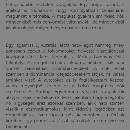
hétköznapibb eseteket vizsgálják. Egy dolgot azonban
anélkül is tudhatunk, hogy komolyabban beleásnánk
magunkat a témába. A magukat gyakran sminkelő nők
mindenkiből más benyomást váltanak ki – de mindenkiből
kiváltanak valamilyen benyomást a smink miatt.
Egy izgalmas új kutatás látott napvilágot nemrég, mely
pontosan ezeket a folyamatokat helyezte vizsgálódásai
középpontjába. Mint kiderült, a férfiak bizonyos fokú
tekintélyt és rangot látnak azokban a nőkben, akik napi
szinten használnak sminktermékeket. A nők ezzel
szemben a dominancia kifejeződéseként látják, ha valaki
sminket visel! A kutatókat az is foglalkoztatni kezdte:
vajon irigységből ered-e ez a belső megítélés nők
esetében. A Stirling Egyetemen végzett vizsgálatok
alapján teljes mértékben ki lehet jelenteni, hogy a legtöbb
nő irigységet érez azokkal szemben, akik napi szinten
viselik a kozmetikumokat. Mint kiderült, legtöbben azt
gondolják: az ilyen típusú nők kelendőbbek a férfiak
körében, így promiszkuitással párosítják a sminkviselési
tendenciát.