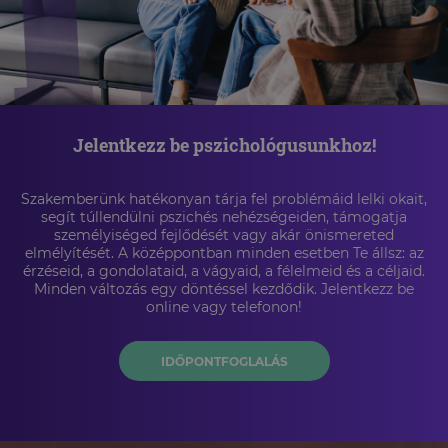
Jelentkezz be pszichológusunkhoz!
Szakemberünk hatékonyan tárja fel problémáid lelki okait,
segít túllendülni pszichés nehézségeiden, támogatja
személyiséged fejlődését vagy akár önismereted
elmélyítését. A középpontban minden esetben Te állsz: az
érzéseid, a gondolataid, a vágyaid, a félelmeid és a céljaid.
Minden változás egy döntéssel kezdődik. Jelentkezz be
online vagy telefonon!
IDŐPONTFOGLALÁS