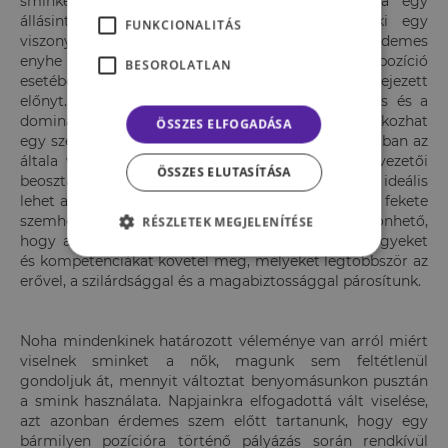
sminkek viselése milyen irányba befolyásolhatja egy
állásinterjú kimenetelét. Azt találták: ha valaki egy
FUNKCIONALITÁS
viszonylag alacsony beosztásra jelentkezik, érdemes
enyhe szemhéjpúdert használnia, egy magasabb pozíció
BESOROLATLAN
esetében azonban az intenzív smink jelenthet kifejezett
előnyt. Első esetben pontosan a rang, a presztízs és a
dominancia benyomása miatt – disszonanciát okozhat
ÖSSZES ELFOGADÁSA
egy személy akkor, ha megjelenése nincs összhangban az
általa vágyott pozícióval. A kutatók szerint egy vezetői
ÖSSZES ELUTASÍTÁSA
beosztásra pályázó nő számára ennek megfelelően ideális
lehet a mélylila rúzs, illetve egy erősen pigmentált fekete
szemhéjtus használata. Mindez pedig annak köszönhető,
RÉSZLETEK MEGJELENÍTÉSE
hogy a magas beosztás határozott személyiségjegyeket
és kompetenciákat követel meg, melyeket legtöbbször az
erővel, a szilárdsággal és a magabiztossággal párosítunk.
Noha mindenkinek határozott véleménye van arról miért
viselnek sminket a nők, magunk sem feltétlenül
gondoljuk át, mennyit változtat benyomásunkon pusztán
a smink használata. Napjainkra elfogadottá vált viselése,
azt azonban érdemes szem előtt tartanunk, hogy egy
bármilyen pozícióra történő pályázás során rendkívül