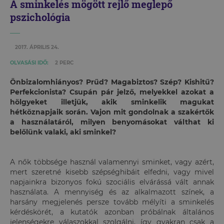
A sminkelés mögött rejlő meglepő
pszichológia
2017. ÁPRILIS 24.
OLVASÁSI IDŐ:
2 PERC
Önbizalomhiányos? Prűd? Magabiztos? Szép? Kishitű?
Perfekcionista? Csupán pár jelző, melyekkel azokat a
hölgyeket illetjük, akik sminkelik magukat
hétköznapjaik során. Vajon mit gondolnak a szakértők
a használatáról, milyen benyomásokat válthat ki
belőlünk valaki, aki sminkel?
A nők többsége használ valamennyi sminket, vagy azért,
mert szeretné kisebb szépséghibáit elfedni, vagy mivel
napjainkra bizonyos fokú szociális elvárássá vált annak
használata. A mennyiség és az alkalmazott színek, a
harsány megjelenés persze tovább mélyíti a sminkelés
kérdéskörét, a kutatók azonban próbálnak általános
jelenségekre válaszokkal szolgálni, így gyakran csak a