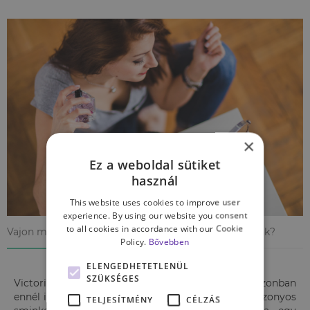
×
Ez a weboldal sütiket
használ
This website uses cookies to improve user
experience. By using our website you consent
to all cookies in accordance with our Cookie
Vajon minden férfi számára egyformán vonzó a smink?
Policy.
Bővebben
ELENGEDHETETLENÜL
SZÜKSÉGES
Victoria R. Mileva szociálpszichológus és csapata azonban
ennél is tovább mentek, azt is megnézték, hogy bizonyos
TELJESÍTMÉNY
CÉLZÁS