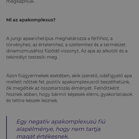
megkapniuk.
Mi az apakomplexus?
A jungi apaarchetípus meghatározza a férfihoz, a
törvényhez, az értelemhez, a szellemhez és a természet
dinamizmusához fűződő viszonyt. Az apa az alkotót és a
tekintélyt testesíti meg.
Azon fiúgyermekek esetében, akik szerető, odafigyelő apa
mellett nőttek fel, pozitív apakomplexusról beszélhetünk,
ők megélték az összetartozás élményét. Felnőttként
hisznek abban, hogy bármit képesek elérni, gyakorlatiasok
és tettre készek lesznek.
Egy negatív apakomplexusú fiú
alapélménye, hogy nem tartja
magát értékesnek.