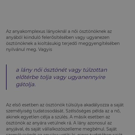
Az anyakomplexus lányoknál a női ösztönöknek az
anyából kiinduló felerősítésében vagy ugyanezen
ösztönöknek a kioltásukig terjedő meggyengítésében
nyilvánul meg. Vagyis
a lány női ösztönét vagy túlzottan
előtérbe tolja vagy ugyanennyire
gátolja.
Az első esetben az ösztönök túlsúlya akadályozza a saját
személyiség tudatosodását. Szélsőséges példa az a nő,
akinek egyetlen célja a szülés. A másik esetben az
ösztönök az anyára vetülnek rá. A lány azonosul az
anyjával, és saját vállalkozószelleme megbénul. Saját
személyiségét az anyjára vetíti ki, nincs tudatában saját