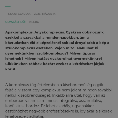
SZAJLI CLAUDIA
2023. MÁJUS 14.
OLVASÁSI IDŐ:
9 PERC
Apakomplexus. Anyakomplexus. Gyakran dobálózunk
ezekkel a szavakkal a mindennapokban, ám a
köztudatban élő elképzelésnél sokkal árnyaltabb a kép a
szülőkomplexus esetében. Vajon mitől alakulhat ki
gyermekünkben szülőkomplexus? Milyen típusai
lehetnek? Milyen hatást gyakorolhat gyermekünkre?
Cikkünkben többek között ezeket a kérdéseket járjuk
körül.
A komplexus tág értelemben a kisebbrendűség egyik
fajtája, viszont egy komplexus nem jelent minden további
nélkül kisebbrendűséget. Inkább arra utal, hogy van az
emberben valami, ami nincs integrálva, asszimilálva,
konfliktust hordoz. Ez lehet akadály, ugyanakkor
ösztönözhet nagyobb erőfeszítésekre is, így akár a sikerek
lehetőségeit adhatja.