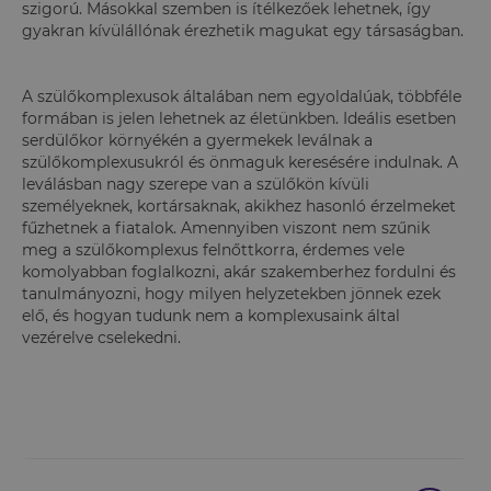
szigorú. Másokkal szemben is ítélkezőek lehetnek, így
gyakran kívülállónak érezhetik magukat egy társaságban.
A szülőkomplexusok általában nem egyoldalúak, többféle
formában is jelen lehetnek az életünkben. Ideális esetben
serdülőkor környékén a gyermekek leválnak a
szülőkomplexusukról és önmaguk keresésére indulnak. A
leválásban nagy szerepe van a szülőkön kívüli
személyeknek, kortársaknak, akikhez hasonló érzelmeket
fűzhetnek a fiatalok. Amennyiben viszont nem szűnik
meg a szülőkomplexus felnőttkorra, érdemes vele
komolyabban foglalkozni, akár szakemberhez fordulni és
tanulmányozni, hogy milyen helyzetekben jönnek ezek
elő, és hogyan tudunk nem a komplexusaink által
vezérelve cselekedni.