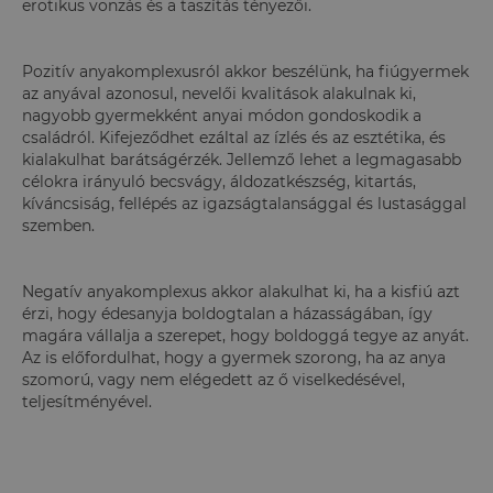
erotikus vonzás és a taszítás tényezői.
Pozitív anyakomplexusról akkor beszélünk, ha fiúgyermek
az anyával azonosul, nevelői kvalitások alakulnak ki,
nagyobb gyermekként anyai módon gondoskodik a
családról. Kifejeződhet ezáltal az ízlés és az esztétika, és
kialakulhat barátságérzék. Jellemző lehet a legmagasabb
célokra irányuló becsvágy, áldozatkészség, kitartás,
kíváncsiság, fellépés az igazságtalansággal és lustasággal
szemben.
Negatív anyakomplexus akkor alakulhat ki, ha a kisfiú azt
érzi, hogy édesanyja boldogtalan a házasságában, így
magára vállalja a szerepet, hogy boldoggá tegye az anyát.
Az is előfordulhat, hogy a gyermek szorong, ha az anya
szomorú, vagy nem elégedett az ő viselkedésével,
teljesítményével.