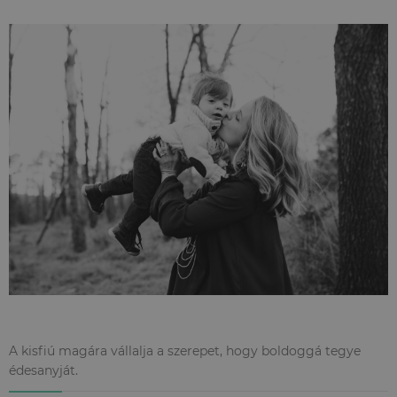
A kisfiú magára vállalja a szerepet, hogy boldoggá tegye
édesanyját.