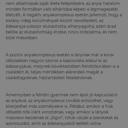
nem alkalmasak saját élete felépítésére, az anyai hatalom
minden formában való elhárítása képezi a legmagasabb
életcélt. A negatív anyakomplexus esetén jellemző, hogy a
kislány rideg körülmények között nevelkedett, az
édesanyja sokszor elutasította, elhanyagolta, ezért árad
belőle az elutasítottság érzése, nincs önbizalma, és nem
bízik másokban.
A pozitív anyakomplexus esetén a lánynak már a korai
időszakban nagyon szoros a kapcsolata alakul ki az
édesanyjával, melynek következtében felnőttkorában is a
családért él, teljes mértékben alárendeli magát a
családtagoknak, háztartásbeli feladatoknak.
Amennyiben a felnőtt gyermek nem ápol jó kapcsolatot
az anyával, az anyakomplexus tovább erősödhet, vagy
kiterjedhet más személyekre is. Például, amikor a fiúk
idősebb nők iránt vonzódnak, vagy amikor a lányok
másokon kezdenek el „lógni”, tőlük várják a szeretetet és
azonosulást, amit az édesanyjuktól kellett volna