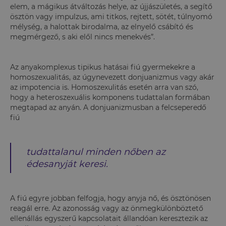
elem, a mágikus átváltozás helye, az újjászületés, a segítő
ösztön vagy impulzus, ami titkos, rejtett, sötét, túlnyomó
mélység, a halottak birodalma, az elnyelő csábító és
megmérgező, s aki elől nincs menekvés”.
Az anyakomplexus tipikus hatásai fiú gyermekekre a
homoszexualitás, az úgynevezett donjuanizmus vagy akár
az impotencia is. Homoszexulitás esetén arra van szó,
hogy a heteroszexuális komponens tudattalan formában
megtapad az anyán. A donjuanizmusban a felcseperedő
fiú
tudattalanul minden nőben az
édesanyját keresi.
A fiú egyre jobban felfogja, hogy anyja nő, és ösztönösen
reagál erre. Az azonosság vagy az önmegkülönböztető
ellenállás egyszerű kapcsolatait állandóan keresztezik az