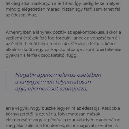
lelkileg alkalmazkodjon a férfihez. Így pedig lelke mélyén
mindig elégedetlen marad, hiszen egy férfi sem érhet fel
az édesapjához.
Amennyiben a lánynak pozitív az apakomplexusa, akkor a
szellemi értékek felé fog fordulni, annak a vonzásában éli
az életét. Felnőttként fontosak számára a férfiak, képes
alkalmazkodni egy párkapcsolatban, viszont önértékelése
gyakran a férfiak csodálatától függ.
Negatív apakomplexus esetében
a lánygyermek folyamatosan
apja elismerését szomjazza,
arra vágyik, hogy büszke legyen rá az édesapja. Később a
környezetétől is ezt várja, folyamatosan mások
elismerésére vágyik, például a munkahelyén mindenáron
meg akar felelni a főnökének, és önmagával szemben is