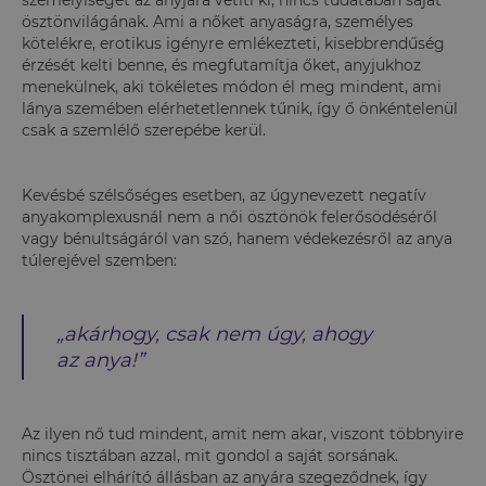
ösztönvilágának. Ami a nőket anyaságra, személyes
kötelékre, erotikus igényre emlékezteti, kisebbrendűség
érzését kelti benne, és megfutamítja őket, anyjukhoz
menekülnek, aki tökéletes módon él meg mindent, ami
lánya szemében elérhetetlennek tűnik, így ő önkéntelenül
csak a szemlélő szerepébe kerül.
Kevésbé szélsőséges esetben, az úgynevezett negatív
anyakomplexusnál nem a női ösztönök felerősödéséről
vagy bénultságáról van szó, hanem védekezésről az anya
túlerejével szemben:
„akárhogy, csak nem úgy, ahogy
az anya!”
Az ilyen nő tud mindent, amit nem akar, viszont többnyire
nincs tisztában azzal, mit gondol a saját sorsának.
Ösztönei elhárító állásban az anyára szegeződnek, így