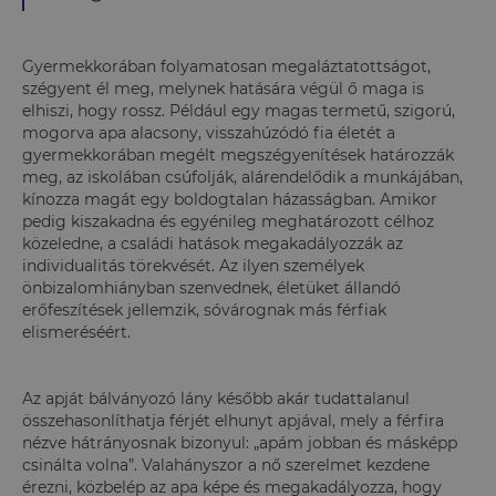
Gyermekkorában folyamatosan megaláztatottságot,
szégyent él meg, melynek hatására végül ő maga is
elhiszi, hogy rossz. Például egy magas termetű, szigorú,
mogorva apa alacsony, visszahúzódó fia életét a
gyermekkorában megélt megszégyenítések határozzák
meg, az iskolában csúfolják, alárendelődik a munkájában,
kínozza magát egy boldogtalan házasságban. Amikor
pedig kiszakadna és egyénileg meghatározott célhoz
közeledne, a családi hatások megakadályozzák az
individualitás törekvését. Az ilyen személyek
önbizalomhiányban szenvednek, életüket állandó
erőfeszítések jellemzik, sóvárognak más férfiak
elismeréséért.
Az apját bálványozó lány később akár tudattalanul
összehasonlíthatja férjét elhunyt apjával, mely a férfira
nézve hátrányosnak bizonyul: „apám jobban és másképp
csinálta volna”. Valahányszor a nő szerelmet kezdene
érezni, közbelép az apa képe és megakadályozza, hogy