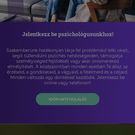
Jelentkezz be pszichológusunkhoz!
Szakemberünk hatékonyan tárja fel problémáid lelki okait,
segít túllendülni pszichés nehézségeiden, támogatja
személyiséged fejlődését vagy akár önismereted
elmélyítését. A középpontban minden esetben Te állsz: az
érzéseid, a gondolataid, a vágyaid, a félelmeid és a céljaid.
Minden változás egy döntéssel kezdődik. Jelentkezz be
online vagy telefonon!
IDŐPONTFOGLALÁS