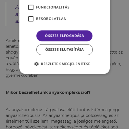
A szülőkkel történő azonosulás
FUNKCIONALITÁS
addig segíthet, amíg nem járható
BESOROLATLAN
az egyéni út.
ÖSSZES ELFOGADÁSA
Amikor azonban a gyermek számára jobb egyéni
lehetőség nyílik, az azonosulás éppúgy gátlón hat,
ÖSSZES ELUTASÍTÁSA
ahogyan korábban tudattalanul támogatta és segítette az
egyén fejlődését. Fontos leszögezni, hogy
a
szülőkomplexus lehet pozitív vagy negatív is, attól függően,
RÉSZLETEK MEGJELENÍTÉSE
hogy a szülő hogyan közeledett gyermekéhez
gyermekkorában.
Mikor beszélhetünk anyakomplexusról?
Az anyakomplexus tárgyalása előtt fontos kitérni a jungi
anyaarchetípusra. Az anyaarchetípus „a bölcsesség és az
értelmen túli szellemi magasság, a jóságos melengető,
hordozó, növekedést, termékenységet és táplálékot adó