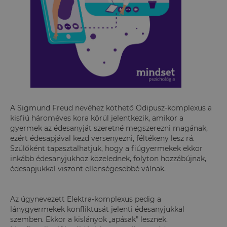
A Sigmund Freud nevéhez köthető Ödipusz-komplexus a
kisfiú hároméves kora körül jelentkezik, amikor a
gyermek az édesanyját szeretné megszerezni magának,
ezért édesapjával kezd versenyezni, féltékeny lesz rá.
Szülőként tapasztalhatjuk, hogy a fiúgyermekek ekkor
inkább édesanyjukhoz közelednek, folyton hozzábújnak,
édesapjukkal viszont ellenségesebbé válnak.
Az úgynevezett Elektra-komplexus pedig a
lánygyermekek konfliktusát jelenti édesanyjukkal
szemben. Ekkor a kislányok „apásak” lesznek.