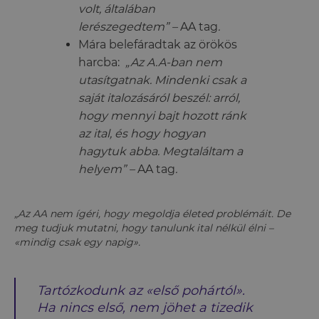
volt, általában
lerészegedtem” –
AA tag
.
Mára belefáradtak az örökös
harcba:
„Az A.A-ban nem
utasítgatnak. Mindenki csak a
saját italozásáról beszél: arról,
hogy mennyi bajt hozott ránk
az ital, és hogy hogyan
hagytuk abba. Megtaláltam a
helyem” –
AA tag
.
„Az AA nem ígéri, hogy megoldja életed problémáit. De
meg tudjuk mutatni, hogy tanulunk ital nélkül élni –
«mindig csak egy napig».
Tartózkodunk az «első pohártól».
Ha nincs első, nem jöhet a tizedik