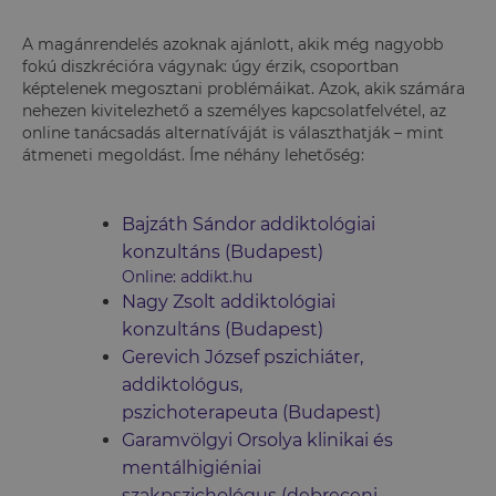
A magánrendelés azoknak ajánlott, akik még nagyobb
fokú diszkrécióra vágynak: úgy érzik, csoportban
képtelenek megosztani problémáikat. Azok, akik számára
nehezen kivitelezhető a személyes kapcsolatfelvétel, az
online tanácsadás alternatíváját is választhatják – mint
átmeneti megoldást. Íme néhány lehetőség:
Bajzáth Sándor addiktológiai
konzultáns (Budapest)
Online: addikt.hu
Nagy Zsolt addiktológiai
konzultáns (Budapest)
Gerevich József pszichiáter,
addiktológus,
pszichoterapeuta (Budapest)
Garamvölgyi Orsolya klinikai és
mentálhigiéniai
szakpszichológus (debreceni