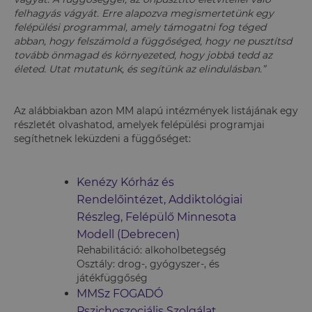
felhagyás vágyát. Erre alapozva megismertetünk egy
felépülési programmal, amely támogatni fog téged
abban, hogy felszámold a függőséged, hogy ne pusztítsd
tovább önmagad és környezeted, hogy jobbá tedd az
életed. Utat mutatunk, és segítünk az elindulásban.”
Az alábbiakban azon MM alapú intézmények listájának egy
részletét olvashatod, amelyek felépülési programjai
segíthetnek leküzdeni a függőséget:
Kenézy Kórház és
Rendelőintézet, Addiktológiai
Részleg, Felépülő Minnesota
Modell (Debrecen)
Rehabilitáció: alkoholbetegség
Osztály: drog-, gyógyszer-, és
játékfüggőség
MMSz FOGADÓ
Pszichoszociális Szolgálat