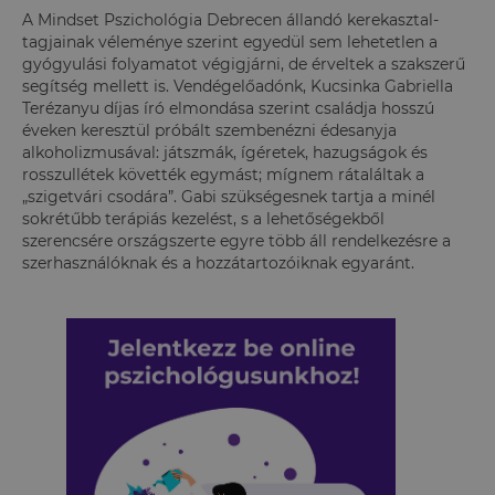
A Mindset Pszichológia Debrecen állandó kerekasztal-
tagjainak véleménye szerint egyedül sem lehetetlen a
gyógyulási folyamatot végigjárni, de érveltek a szakszerű
segítség mellett is. Vendégelőadónk, Kucsinka Gabriella
Terézanyu díjas író elmondása szerint családja hosszú
éveken keresztül próbált szembenézni édesanyja
alkoholizmusával: játszmák, ígéretek, hazugságok és
rosszullétek követték egymást; mígnem rátaláltak a
„szigetvári csodára”. Gabi szükségesnek tartja a minél
sokrétűbb terápiás kezelést, s a lehetőségekből
szerencsére országszerte egyre több áll rendelkezésre a
szerhasználóknak és a hozzátartozóiknak egyaránt.