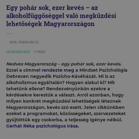
Egy pohár sok, ezer kevés – az
alkoholfüggőséggel való megküzdési
lehetőségek Magyarországon
2018. FEBRUÁR 21.
OLVASÁSI IDŐ:
7 PERC
Nedves Magyarország – egy pohár sok, ezer kevés
.
Ezzel a címmel
rendezte meg
a Mindset Pszichológia
Debrecen negyedik Pszicho-Kávéházát. Mi is az
alkoholizmus egyáltalán? Hogyan alakul ki? Mit
tehetünk ellene? Rendezvényünkön ezekre a
kérdésekre kerestük a választ. Arról azonban, hogy
milyen konkrét megküzdési lehetőségek léteznek
Magyarországon, kevés szó esett. Jelen cikkünkben
ezeket a programokat, közösségeket, szervezeteket
gyűjtöttük egy csokorba, a
teljesség igénye nélkül.
Gerhát Réka pszichológus írása.