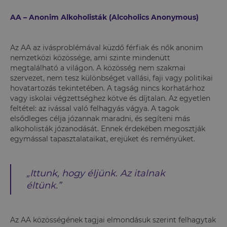
AA – Anonim Alkoholisták (Alcoholics Anonymous)
Az AA az ivásproblémával küzdő férfiak és nők anonim
nemzetközi közössége, ami szinte mindenütt
megtalálható a világon. A közösség nem szakmai
szervezet, nem tesz különbséget vallási, faji vagy politikai
hovatartozás tekintetében. A tagság nincs korhatárhoz
vagy iskolai végzettséghez kötve és díjtalan. Az egyetlen
feltétel: az ivással való felhagyás vágya. A tagok
elsődleges célja józannak maradni, és segíteni más
alkoholisták józanodását. Ennek érdekében megosztják
egymással tapasztalataikat, erejüket és reményüket.
„Ittunk, hogy éljünk. Az italnak
éltünk.”
Az AA közösségének tagjai elmondásuk szerint felhagytak