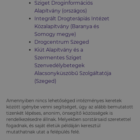
Sziget Droginformációs
Alapítvány (országos)
Integrált Drogterápiás Intézet
Közalapítvány (Baranya és
Somogy megye)
Drogcentrum Szeged
Kiút Alapítvány és a
Szermentes Sziget
Szenvedélybetegek
Alacsonyküszöbű Szolgáltatója
(Szeged)
Amennyiben nincs lehetőséged intézményes keretek
között igénybe venni segítséget, úgy az alább bemutatott
tizenkét lépéses, anonim, önsegítő közösségek is
rendelkezésedre állnak. Melyekben sorstársaid szeretettel
fogadnak, és saját életük példáján keresztül
mutathatnak utat a felépülés felé.