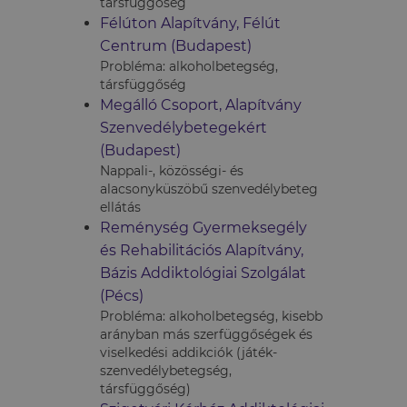
társfüggőség
Félúton Alapítvány, Félút
Centrum (Budapest)
Probléma: alkoholbetegség,
társfüggőség
Megálló Csoport, Alapítvány
Szenvedélybetegekért
(Budapest)
Nappali-, közösségi- és
alacsonyküszöbű szenvedélybeteg
ellátás
Reménység Gyermeksegély
és Rehabilitációs Alapítvány,
Bázis Addiktológiai Szolgálat
(Pécs)
Probléma: alkoholbetegség, kisebb
arányban más szerfüggőségek és
viselkedési addikciók (játék-
szenvedélybetegség,
társfüggőség)