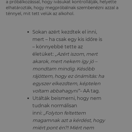
a próbálkozással, hogy ivásukat kontrollálják, helyette
elhatározták, hogy megpróbálnak szembenézni azzal a
ténnyel, mit tett velük az alkohol.
Sokan azért kezdtek el inni,
mert – ha csak egy kis időre is
– könnyebbé tette az
életüket:
„Azért iszom, mert
akarok, mert nekem így jó –
mondtam mindig. Később
rájöttem, hogy ez önámítás: ha
egyszer elkezdtem, képtelen
voltam abbahagyni”–
AA tag.
Utálták beismerni, hogy nem
tudnak normálisan
inni:
„Folyton feltettem
magamnak azt a kérdést, hogy
miért pont én?! Miért nem