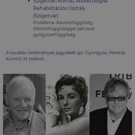
Szigetvári Kórház Addiktológiai
Rehabilitációs Osztály
(Szigetvár)
Probléma: Alkoholfüggőség,
Alkoholfüggőséggel párosult
gyógyszerfüggőség
A további intézmények jegyzékét (pl.: Gyöngyös, Herend,
Komló) itt találod.