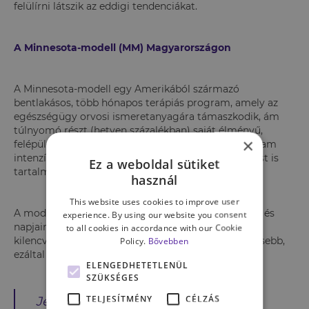
felülírni látszik az eddigi tendenciákat.
A Minnesota-modell (MM) Magyarországon
A Minnesota-modell egy Amerikából származó
bentlakásos, több hónapos terápiás program, amely az
egészségügy orvosi ismeretanyagára támaszkodik, ám
túlnyomó részt (hetven százalékban) saját élményű,
×
felépülésben lévő munkatársakat alkalmaz. A program
intenzív: csoportterápiát, előadásokat és tanácsadást is
Ez a weboldal sütiket
tartalmaz.
használ
This website uses cookies to improve user
A modellt Hazelden Betty Ford alapította 1949-ben, és
experience. By using our website you consent
napjainkig sikeresen működik. Magyarországra a
to all cookies in accordance with our Cookie
kilencvenes évek végén tört be, s egyre eredményesebb,
Policy.
Bővebben
ezáltal egyre elterjedtebb is.
ELENGEDHETETLENÜL
SZÜKSÉGES
TELJESÍTMÉNY
CÉLZÁS
Jelenleg az ország több pontján