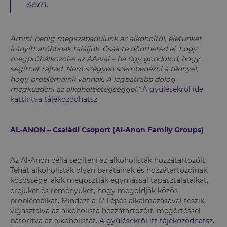
sem.
Amint pedig megszabadulunk az alkoholtól, életünket
irányíthatóbbnak találjuk.
Csak te döntheted el, hogy
megpróbálkozol-e az AA-val – ha úgy gondolod, hogy
segíthet rajtad.
Nem szégyen szembenézni a ténnyel,
hogy problémáink vannak. A legbátrabb dolog
megküzdeni az alkoholbetegséggel.”
A gyűlésekről ide
kattintva tájékozódhatsz.
AL-ANON – Családi Csoport (Al-Anon Family Groups)
Az Al-Anon célja segíteni az alkoholisták hozzátartozóit.
Tehát alkoholisták olyan barátainak és hozzátartozóinak
közössége, akik megosztják egymással tapasztalataikat,
erejüket és reményüket, hogy megoldják közös
problémáikat. Mindezt a 12 Lépés alkalmazásával teszik,
vigasztalva az alkoholista hozzátartozóit, megértéssel
bátorítva az alkoholistát.
A gyűlésekről itt tájékozódhatsz.