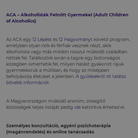
ACA – Alkoholisták Felnőtt Gyermekei (Adult Children
of Alcoholics)
Az ACA egy
12 Lépést
és
12 Hagyományt
követő program,
amelyben olyan nők és férfiak vesznek részt, akik
alkoholista vagy más módon rosszul működő családban
nőttek fel. Találkozóik során a tagok egy biztonságos
közegben ismerhetik fel, milyen hatást gyakorolt rájuk
gyermekkoruk a múltban, és hogy ez miképpen
befolyásolja életüket a jelenben.
A gyűlésekről itt találsz
bővebb információt.
A Magyarországon működő anonim, önsegítő
közösségek teljes listáját pedig
ide
kattintva érheted el.
Személyes konzultáció, egyéni pszichoterápia
(magánrendelés) és online tanácsadás