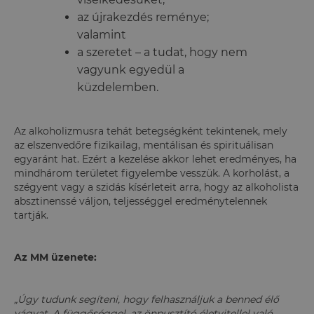
az újrakezdés reménye;
valamint
a szeretet – a tudat, hogy nem
vagyunk egyedül a
küzdelemben.
Az alkoholizmusra tehát betegségként tekintenek, mely
az elszenvedőre fizikailag, mentálisan és spirituálisan
egyaránt hat. Ezért a kezelése akkor lehet eredményes, ha
mindhárom területet figyelembe vesszük. A korholást, a
szégyent vagy a szidás kísérleteit arra, hogy az alkoholista
absztinenssé váljon, teljességgel eredménytelennek
tartják.
Az MM üzenete:
„Úgy tudunk segíteni, hogy felhasználjuk a benned élő
vágyat. A függőséggel, az önpusztító életvitellel való