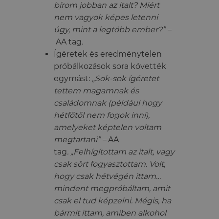
bírom jobban az italt? Miért
nem vagyok képes letenni
úgy, mint a legtöbb ember?” –
AA tag
.
Ígéretek és eredménytelen
próbálkozások sora követték
egymást:
„Sok-sok ígéretet
tettem magamnak és
családomnak (például hogy
hétfőtől nem fogok inni),
amelyeket képtelen voltam
megtartani” –
AA
tag
.
„Felhígítottam az italt, vagy
csak sört fogyasztottam. Volt,
hogy csak hétvégén ittam…
mindent megpróbáltam, amit
csak el tud képzelni. Mégis, ha
bármit ittam, amiben alkohol