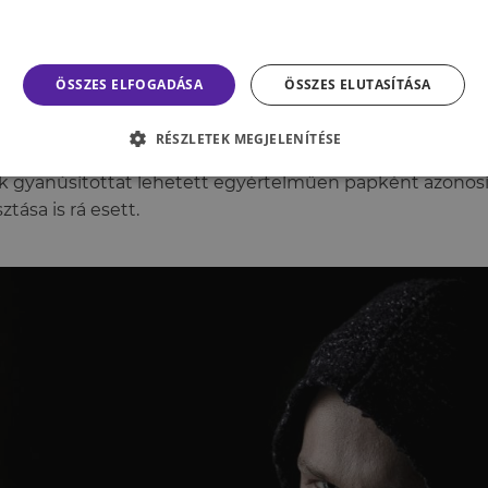
ilyen módon félresikerült nyomozás alkalmával például l
t, akit a szemtanúk annak ellenére azonosítottak elköv
jában nem is hasonlított a valódi tettesre. A tévedés hátt
ÖSSZES ELFOGADÁSA
ÖSSZES ELUTASÍTÁSA
 az egyik szemtanú emlékei szerint a betörőnek „furcsa vo
ntve, hogy a papi reverenda gallérja valóban nem szokvá
RÉSZLETEK MEGJELENÍTÉSE
koztatták annak lehetőségéről, hogy az elkövető egy pap 
k gyanúsítottat lehetett egyértelműen papként azonos
sztása is rá esett.