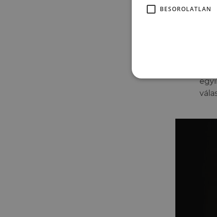
Egy 
BESOROLATLAN
papo
való
hogy
Teki
tájé
egyi
vála