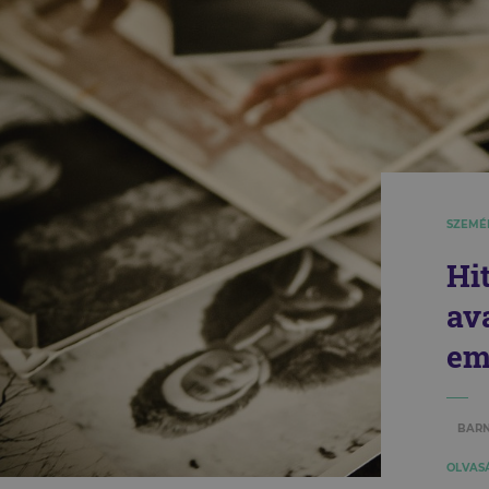
SZEMÉ
Hi
av
em
BAR
OLVASÁ