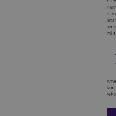
bűnv
nem 
újon
leta
azon
mi á
Amen
kons
reko