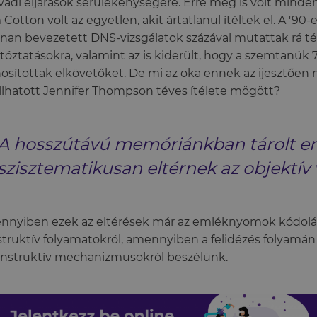
ádi eljárások sérülékenységére. Erre meg is volt minden
Cotton volt az egyetlen, akit ártatlanul ítéltek el. A '90
nan bevezetett DNS-vizsgálatok százával mutattak rá t
rtóztatásokra, valamint az is kiderült, hogy a szemtanú
osítottak elkövetőket. De mi az oka ennek az ijesztően
llhatott Jennifer Thompson téves ítélete mögött?
A hosszútávú memóriánkban tárolt e
szisztematikusan eltérnek az objektív 
nyiben ezek az eltérések már az emléknyomok kódolás
truktív folyamatokról, amennyiben a felidézés folyamán 
nstruktív mechanizmusokról beszélünk.