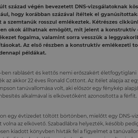
últ század végén bevezetett DNS-vizsgálatoknak kö
ául, hogy korábban százával ítéltek el gyanúsítottak
t a szemtanúk rosszul emlékeztek. Kétrészes cikkü
en okok állhatnak emögött, mit jelent a konstruktív 
kezet fogalma, valamint sorra vesszük a leggyakori
ításokat. Az első részben a konstruktív emlékezeti t
dennapi példákat.
-ben rablásért és kettős nemi erőszakért életfogytiglan
ték az akkor 22 éves Ronald Cottont. Az ítélet alapja az eg
pson tanúvallomása volt, aki először egy fénykép alapj
besítés alkalmával is elkövetőként azonosította a férfit.
on egy évtizedet töltött börtönben, mielőtt egy DNS-viz
tt volna az elkövető. Szabadlábra helyezték, később pe
sen kiadott könyvben hívták fel a figyelmet a tanúvall