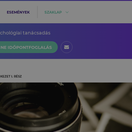
ESEMÉNYEK
SZAKLAP
ichológiai tanácsadás
INE IDŐPONTFOGLALÁS
EZET I. RÉSZ