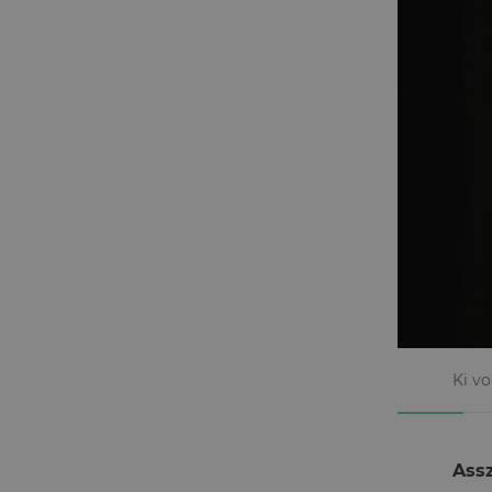
Ki vo
Assz