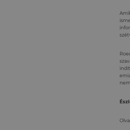
Amik
isme
info
szét
Roed
szav
indí
emia
nem 
Észl
Olva