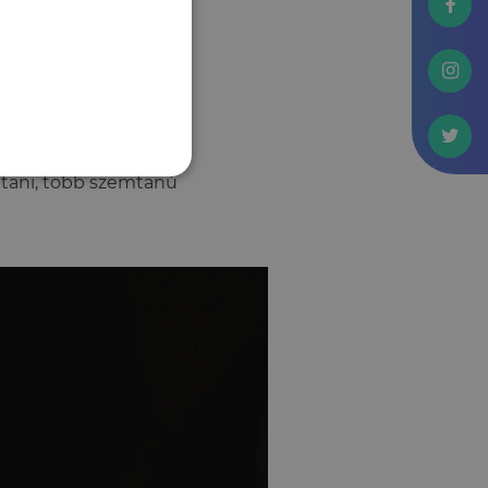
etartóztattak egy
etőként, hogy
erében az állhatott,
lt a gallérja”.
nyos, a tanúkat
volt. Mivel csak az
ítani, több szemtanú