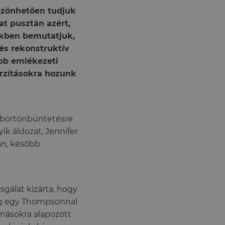
szönhetően tudjuk
at pusztán azért,
nkben bemutatjuk,
és rekonstruktív
bb emlékezeti
orzításokra hozunk
i börtönbüntetésre
yik áldozat, Jennifer
án, később
sgálat kizárta, hogy
dig egy Thompsonnal
omásokra alapozott