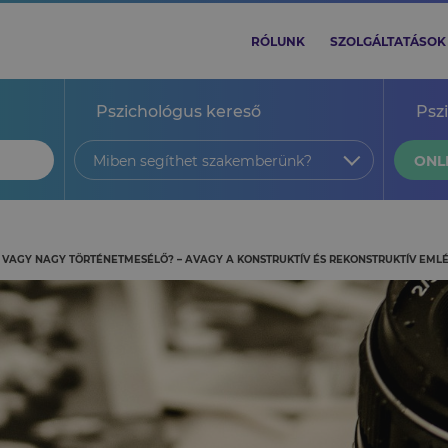
RÓLUNK
SZOLGÁLTATÁSOK
Pszichológus kereső
Psz
Miben segíthet szakemberünk?
ONL
 VAGY NAGY TÖRTÉNETMESÉLŐ? – AVAGY A KONSTRUKTÍV ÉS REKONSTRUKTÍV EMLÉK