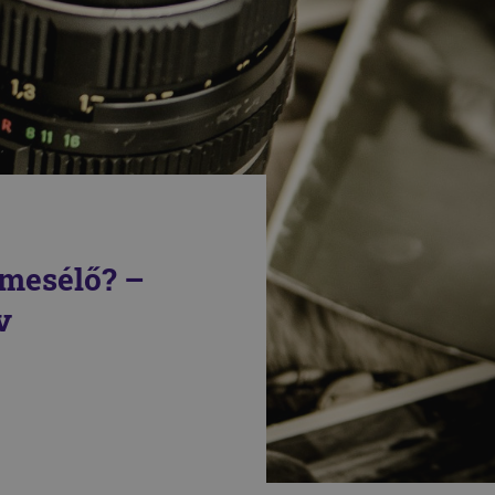
tmesélő? –
v