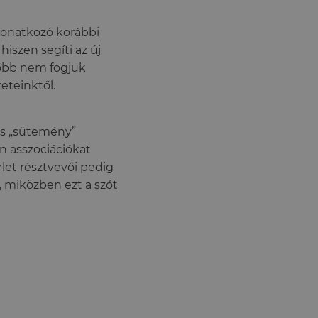
 vonatkozó korábbi
iszen segíti az új
sőbb nem fogjuk
eteinktől.
és „sütemény”
n asszociációkat
rlet résztvevői pedig
, miközben ezt a szót