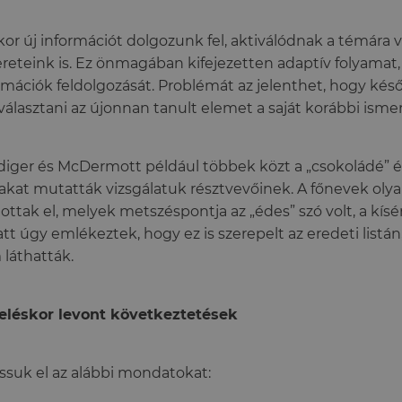
or új információt dolgozunk fel, aktiválódnak a témára
reteink is. Ez önmagában kifejezetten adaptív folyamat, h
rmációk feldolgozását. Problémát az jelenthet, hogy ké
választani az újonnan tanult elemet a saját korábbi ismer
iger és McDermott például többek közt a „csokoládé” 
akat mutatták vizsgálatuk résztvevőinek. A főnevek olya
tottak el, melyek metszéspontja az „édes” szó volt, a kísé
tt úgy emlékeztek, hogy ez is szerepelt az eredeti listán
láthatták.
eléskor levont következtetések
ssuk el az alábbi mondatokat: