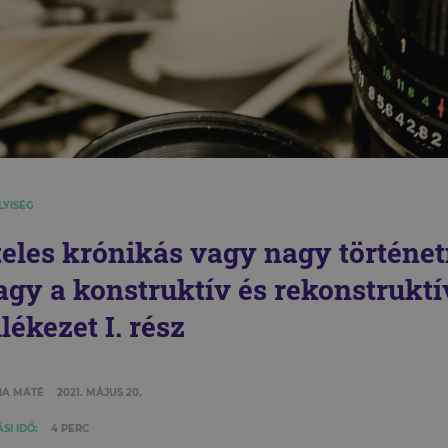
LYISÉG
teles krónikás vagy nagy történe
agy a konstruktív és rekonstruktí
lékezet I. rész
NA MÁTÉ
2021. MÁJUS 20.
SI IDŐ:
4 PERC