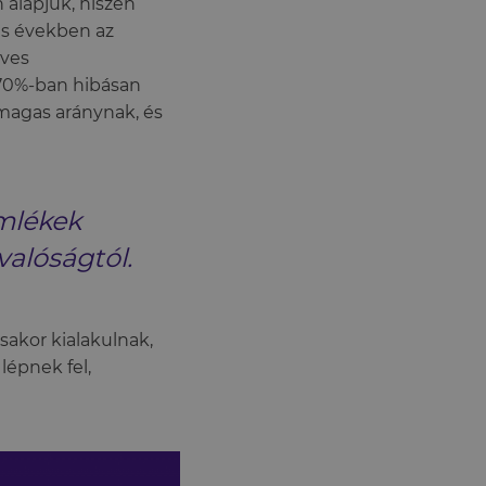
 alapjuk, hiszen
-es években az
éves
k 70%-ban hibásan
 magas aránynak, és
mlékek
valóságtól.
akor kialakulnak,
lépnek fel,