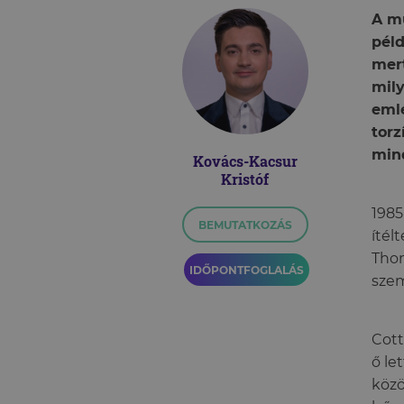
A m
péld
mer
mily
emlé
torz
min
Kovács-Kacsur
Kristóf
1985
BEMUTATKOZÁS
ítél
Thom
IDŐPONTFOGLALÁS
szem
Cott
ő le
közö