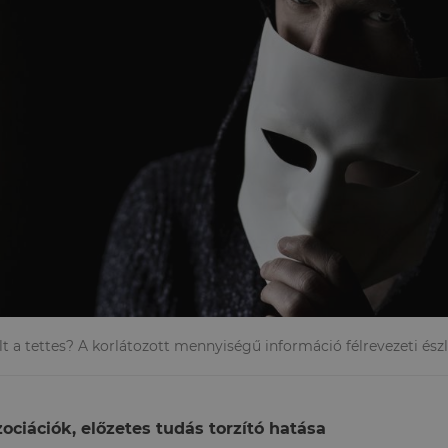
lt a tettes? A korlátozott mennyiségű információ félrevezeti ész
ociációk, előzetes tudás torzító hatása