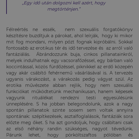
„Egy idő után dolgozni kell azért, hogy
megtörténjen.”
Félreértés ne essék, nem szexuális forgatókönyv
készítésre buzdítjuk a párokat, ahol leírják, hogy ki mikor
mit fog mondani, milyen pózt fognak kipróbálni. Sokkal
fontosabb az erotikus tér és idő tervezése és az arról való
fantáziálás. Ábrándozzunk buja, cinkos pillanatainkról,
melyek indulhatnak egy vacsorafőzéssel, egy bárban való
koccintással, közös fürdőzéssel, piknikkel az erdő közepén
vagy akár csábító fehérnemű vásárlásával is. A tervezés
ugyanis várakozást, a várakozás pedig vágyat szül. Az
erotika művészete abban rejlik, hogy nem szexuális
funkciókat működtetünk mechanikusan, hanem képesek
vagyunk rituálékat rendezni testi egyesülésünk
ünneplésére. S ha jobban belegondolunk, azok a nagy
spontán pillanatok szinte sosem sem voltak annyira
spontának: szépítkezések, asztalfoglalások, fantáziák sora
előzte meg őket. S ha azt gondoljuk, hogy csábítani csak
az első néhány randin szükséges, nagyot tévedünk.
Párunk lehet, hogy pörköltszaftos pólóban és