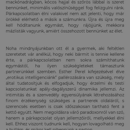
mackónadrágban, kócos hajjal és szőrös lábbal is szeret
bennünket, minimális valószínűséggel fog felizgulni ránk.
Párkapcsolatban élni valakivel nem azt jelenti, hogy már
örökké elérhető a másik a számunkra. Újra és újra meg
kell hódítanunk egymást, hogy rájöjjünk, mekkora
mázlisták vagyunk, amiért összehozott bennünket az élet.
Noha mindnyájunkban ott él a gyermek, aki feltétlen
szeretetet vár anélkül, hogy neki bármit is tennie kellene
érte, a párkapcsolatban nem sokra számíthatunk
egymástól, ha ilyen szükségleteket támasztunk
partnerünkkel szemben. Esther Perel kifejezésével élve
„erotikus intelligenciánk” pallérozására van szükség, mely
által tudatosítjuk és elfogadjuk, hogy érzelmi és testi
kapcsolatunkat apály-dagályszerű dinamika jellemzi. Az
intimitás és a szenvedély egyensúlyának létrehozásához
finom érzékenység szükséges a partnerek oldaláról, s
szerencsés esetben is csak időszakosan tartható fent a
kettő együtt. Nem megoldásra váró paradoxonról van szó,
hanem a párkapcsolat olyan jellemzőiről, mellyekkel élni
kell. Ehhez viszont tudnunk kell, hogyan lovagolható meg
a hullám, és mikor kell pihennünk a parton.