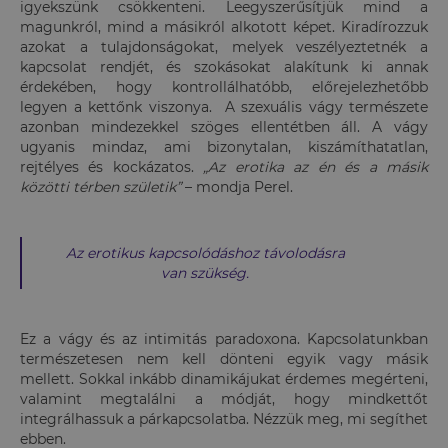
igyekszünk csökkenteni. Leegyszerűsítjük mind a
magunkról, mind a másikról alkotott képet. Kiradírozzuk
azokat a tulajdonságokat, melyek veszélyeztetnék a
kapcsolat rendjét, és szokásokat alakítunk ki annak
érdekében, hogy kontrollálhatóbb, előrejelezhetőbb
legyen a kettőnk viszonya. A szexuális vágy természete
azonban mindezekkel szöges ellentétben áll. A vágy
ugyanis mindaz, ami bizonytalan, kiszámíthatatlan,
rejtélyes és kockázatos.
„Az erotika az én és a másik
közötti térben születik”
– mondja Perel.
Az erotikus kapcsolódáshoz távolodásra
van szükség.
Ez a vágy és az intimitás paradoxona. Kapcsolatunkban
természetesen nem kell dönteni egyik vagy másik
mellett. Sokkal inkább dinamikájukat érdemes megérteni,
valamint megtalálni a módját, hogy mindkettőt
integrálhassuk a párkapcsolatba. Nézzük meg, mi segíthet
ebben.