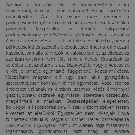
Amikor a szexuális élet elszegényedésének okain
tanakodunk, sokszor a kapcsolat minőségének romlására
gyanakodunk. Azaz, ha valami nincs rendben a
párkapcsolatban, értelemszerű, ha a szexet sem kívánják a
partnerek. Megfordítva a logikát, dolgozzunk
párkapcsolatunk minőségének javításán és a szexuális
életünk is rendeződik. Ezzel azt feltételezzük tehát, hogy a
párkapcsolati és szexuális elégedettség lineáris, ok-okozati
kapcsolatban álló tényezők. A valóságban ez az elképzelés
azonban gyakran nem állja meg a helyét. Kutatások és
terápiás tapasztalatok is azt bizonyítják, hogy a kapcsolat
e két jellemzője egymástól függetlenül képes működni.
Képzeljünk magunk elé egy párt, akik gyengéden,
szeretetteljesen kommunikálnak egymással, közel azonos
értékeket vallanak az életben, számos közös élménnyel
gazdagodnak, őszinték egymással, szeretnek összebújni,
megérinteni a másikat. Összességéban elégedettek,
boldogok a kapcsolatukban. A szex viszont szépen lassan
kiveszett az életükből. Egyszerűen nem kívánják. Hová
tűnhettek szexuális vágyaik? Esther Perel párterapeuta
Szeretkezés fogságban
című művében izgalmasabbnál
izgalmasabb gondolatokat oszt meg az erotika