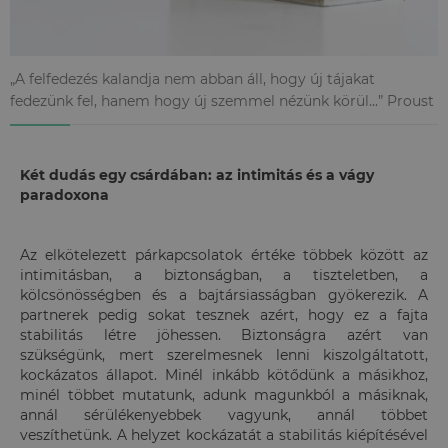
„A felfedezés kalandja nem abban áll, hogy új tájakat
fedezünk fel, hanem hogy új szemmel nézünk körül...” Proust
K
ét dud
ás egy cs
árd
ában: az intimit
ás
és a v
ágy
paradoxona
Az elkötelezett párkapcsolatok értéke többek között az
intimitásban, a biztonságban, a tiszteletben, a
kölcsönösségben és a bajtársiasságban gyökerezik. A
partnerek pedig sokat tesznek azért, hogy ez a fajta
stabilitás létre jöhessen. Biztonságra azért van
szükségünk, mert szerelmesnek lenni kiszolgáltatott,
kockázatos állapot. Minél inkább kötődünk a másikhoz,
minél többet mutatunk, adunk magunkból a másiknak,
annál sérülékenyebbek vagyunk, annál többet
veszíthetünk. A helyzet kockázatát a stabilitás kiépítésével