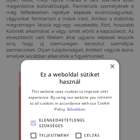
megerősítve különállóságát. Partnerünk személyének e
még felfedezetlen rejtélyei képesek kíváncsiságunkat,
vágyunkat fenntartani a másik iránt. Amikor a stabilitás
megremegni látszik egy-egy veszekedés, flört, hosszabb
különlét alkalmával, a vágy ismét elönti a kapcsolatot. Az
elveszítéstől való félelem által ugyanis képesek leszünk
arra, hogy új szemüvegen keresztül szemléljük
partnerünket. Olyan tulajdonságait, értékeit vegyük észre,
amelyek korábban elkerülték a figyelmünket.
×
Ez a weboldal sütiket
használ
This website uses cookies to improve user
experience. By using our website you consent
to all cookies in accordance with our Cookie
Policy.
Bővebben
ELENGEDHETETLENÜL
SZÜKSÉGES
TELJESÍTMÉNY
CÉLZÁS