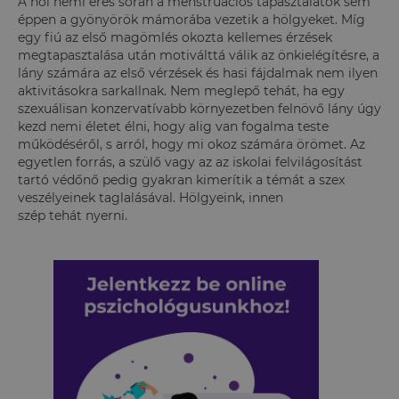
A női nemi érés során a menstruációs tapasztalatok sem
éppen a gyönyörök mámorába vezetik a hölgyeket. Míg
egy fiú az első magömlés okozta kellemes érzések
megtapasztalása után motiválttá válik az önkielégítésre, a
lány számára az első vérzések és hasi fájdalmak nem ilyen
aktivitásokra sarkallnak. Nem meglepő tehát, ha egy
szexuálisan konzervatívabb környezetben felnövő lány úgy
kezd nemi életet élni, hogy alig van fogalma teste
működéséről, s arról, hogy mi okoz számára örömet. Az
egyetlen forrás, a szülő vagy az az iskolai felvilágosítást
tartó védőnő pedig gyakran kimerítik a témát a szex
veszélyeinek taglalásával. Hölgyeink, innen
szép tehát nyerni.