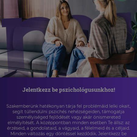
Jelentkezz be pszichológusunkhoz!
Szakemberünk hatékonyan tárja fel problémáid lelki okait,
segít túllendülni pszichés nehézségeiden, támogatja
személyiséged fejlődését vagy akár önismereted
elmélyítését. A középpontban minden esetben Te állsz: az
érzéseid, a gondolataid, a vágyaid, a félelmeid és a céljaid.
Minden változás egy döntéssel kezdődik. Jelentkezz be