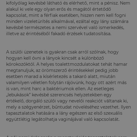
kifolyólag kevésbé látható és elérhető, mint a pénisz. Nem
alakul ki vele egy olyan erős és magától értetődő
kapcsolat, mint a férfiak esetében, hiszen nem kell fogni
minden vizeletürítés alkalmával, ezáltal egy lány számára
kevésbé természetes a nemi szervével való ismerkedés,
illetve az érintéséből fakadó érzések tudatosítása.
A szülői üzenetek is gyakran csak arról szólnak, hogy
hogyan kell óvni a lányok kincsét a különböző
kórokozóktól. A helyes toalettmozdulatokat tehát hamar
megtanuljuk, az örömszerző érintésekkel pedig jobb
esetben marad a kísérletezés a takaró alatt, miután
valamilyen véletlen folytán rájövünk, hogy ott azért más
is van, mint harc a baktériumok ellen. Az esetleges
„lebukások” kevésbé szerencsés helyzetekben egy
értékelő, dorgáló szülői vagy nevelői reakciót váltanak ki,
mely a szégyenérzet, bűntudat növeléséhez vezethet. Ilyen
tapasztalatok hatására a lány egészen az első szexuális
együttlétig legátolhatja vaginájával való kapcsolatát.