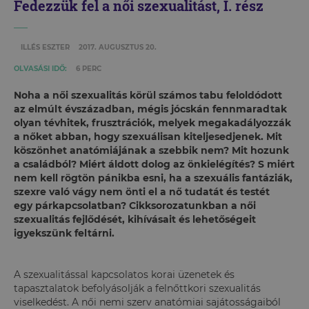
Fedezzük fel a női szexualitást, I. rész
ILLÉS ESZTER
2017. AUGUSZTUS 20.
OLVASÁSI IDŐ:
6 PERC
Noha a női szexualitás körül számos tabu feloldódott
az elmúlt évszázadban, mégis jócskán fennmaradtak
olyan tévhitek, frusztrációk, melyek megakadályozzák
a nőket abban, hogy szexuálisan kiteljesedjenek. Mit
köszönhet anatómiájának a szebbik nem? Mit hozunk
a családból? Miért áldott dolog az önkielégítés? S miért
nem kell rögtön pánikba esni, ha a szexuális fantáziák,
szexre való vágy nem önti el a nő tudatát és testét
egy párkapcsolatban? Cikksorozatunkban a női
szexualitás fejlődését, kihívásait és lehetőségeit
igyekszünk feltárni.
A szexualitással kapcsolatos korai üzenetek és
tapasztalatok befolyásolják a felnőttkori szexualitás
viselkedést. A női nemi szerv anatómiai sajátosságaiból