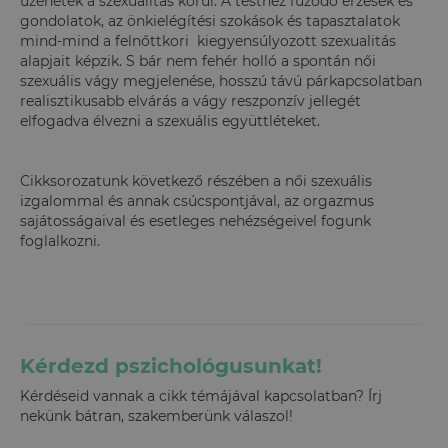
üzenetek a szexualitás körül. A testhez fűződő érzések és
gondolatok, az önkielégítési szokások és tapasztalatok
mind-mind a felnőttkori kiegyensúlyozott szexualitás
alapjait képzik. S bár nem fehér holló a spontán női
szexuális vágy megjelenése, hosszú távú párkapcsolatban
realisztikusabb elvárás a vágy reszponzív jellegét
elfogadva élvezni a szexuális együttléteket.
Cikksorozatunk következő részében a női szexuális
izgalommal és annak csúcspontjával, az orgazmus
sajátosságaival és esetleges nehézségeivel fogunk
foglalkozni.
Kérdezd pszichológusunkat!
Kérdéseid vannak a cikk témájával kapcsolatban? Írj
nekünk bátran, szakemberünk válaszol!