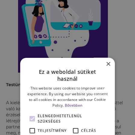
×
Ez a weboldal sütiket
használ
Testünk szeretete és az önkielégítés
This website uses cookies to improve user
experience. By using our website you consent
to all cookies in accordance with our Cookie
A kielégítő, boldog női szexualitás egyik kulcsa a testtel
Policy.
Bővebben
való kapcsolat, annak szeretete és a benne keletkező
érzések tudatosítása. Egy nő szexuális izgalmának
ELENGEDHETETLENÜL
létrejöttét az gerjeszti igazán, ha érzi, elhiszi, hogy ő a
SZÜKSÉGES
partner vágyának tárgya. Ez pedig sokszor azért hiúsul
TELJESÍTMÉNY
CÉLZÁS
meg, mert nem elégedett saját testével. A szex közben