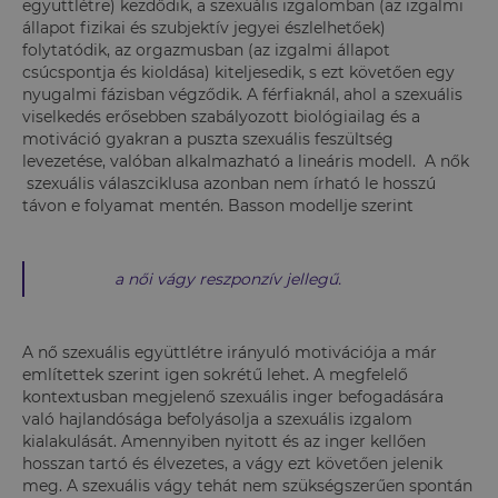
együttlétre) kezdődik, a szexuális izgalomban (az izgalmi
állapot fizikai és szubjektív jegyei észlelhetőek)
folytatódik, az orgazmusban (az izgalmi állapot
csúcspontja és kioldása) kiteljesedik, s ezt követően egy
nyugalmi fázisban végződik. A férfiaknál, ahol a szexuális
viselkedés erősebben szabályozott biológiailag és a
motiváció gyakran a puszta szexuális feszültség
levezetése, valóban alkalmazható a lineáris modell. A nők
szexuális válaszciklusa azonban nem írható le hosszú
távon e folyamat mentén. Basson modellje szerint
a női vágy reszponzív jellegű.
A nő szexuális együttlétre irányuló motivációja a már
említettek szerint igen sokrétű lehet. A megfelelő
kontextusban megjelenő szexuális inger befogadására
való hajlandósága befolyásolja a szexuális izgalom
kialakulását. Amennyiben nyitott és az inger kellően
hosszan tartó és élvezetes, a vágy ezt követően jelenik
meg. A szexuális vágy tehát nem szükségszerűen spontán