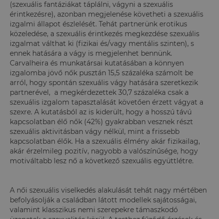
(szexuális fantáziákat táplálni, vágyni a szexuális
érintkezésre), azonban megjelenése követheti a szexuális
izgalmi állapot észlelését. Tehát partnerünk erotikus
közeledése, a szexuális érintkezés megkezdése szexuális
izgalmat válthat ki (fizikai és/vagy mentális szinten), s
ennek hatására a vágy is megjelenhet bennünk.
Carvalheira és munkatársai kutatásában a könnyen
izgalomba jövő nők pusztán 15,5 százaléka számolt be
arról, hogy spontán szexuális vágy hatására szeretkezik
partnerével, a megkérdezettek 30,7 százaléka csak a
szexuális izgalom tapasztalását követően érzett vágyat a
szexre. A kutatásból az is kiderült, hogy a hosszú távú
kapcsolatban élő nők (42%) gyakrabban vesznek részt
szexuális aktivitásban vágy nélkül, mint a frissebb
kapcsolatban élők. Ha a szexuális élmény akár fizikailag,
akár érzelmileg pozitív, nagyobb a valószínűsége, hogy
motiváltabb lesz nő a következő szexuális együttlétre.
A női szexuális viselkedés alakulását tehát nagy mértében
befolyásolják a családban látott modellek sajátosságai,
valamint klasszikus nemi szerepekre támaszkodó