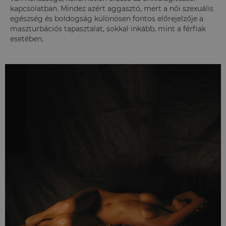
kapcsolatban. Mindez azért aggasztó, mert a női szexuális
egészség és boldogság különösen fontos előrejelzője a
maszturbációs tapasztalat, sokkal inkább, mint a férfiak
esetében.