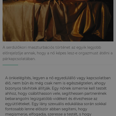
A serdülőkori maszturbációs történet az egyik legjobb
előrejelzője annak, hogy a nő képes lesz-e orgazmust átélni a
párkapcsolatában.
A önkielégítés, legyen a nő egyedülálló vagy kapcsolatban
élő, nem bűn és még csak nem is egészségtelen, ahogy
bizonyos tévhitek állítják. Egy nőnek ismernie kell testét
ahhoz, hogy csábíthasson vele, segíthessen partnerének
bebarangolni legizgatóbb vidékeit és élvezhesse az
együttléteket. Egy lány szexuális edukálása során sokkal
fontosabb lenne először abban segíteni, hogy
megismerje, elfogadja, szeresse a testét, s hogy