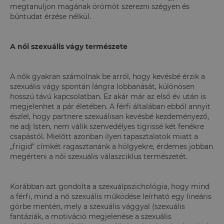
megtanuljon magának örömöt szerezni szégyen és
bűntudat érzése nélkül.
A női szexuális vágy természete
A nők gyakran számolnak be arról, hogy kevésbé érzik a
szexuális vágy spontán lángra lobbanását, különösen
hosszú távú kapcsolatban. Ez akár már az első év után is
megjelenhet a pár életében. A férfi általában ebből annyit
észlel, hogy partnere szexuálisan kevésbé kezdeményező,
ne adj Isten, nem válik szenvedélyes tigrissé két fenékre
csapástól. Mielőtt azonban ilyen tapasztalatok miatt a
„frigid” címkét ragasztanánk a hölgyekre, érdemes jobban
megérteni a női szexuális válaszciklus természetét.
Korábban azt gondolta a szexuálpszichológia, hogy mind
a férfi, mind a nő szexuális működése leírható egy lineáris
görbe mentén, mely a szexuális vággyal (szexuális
fantáziák, a motiváció megjelenése a szexuális