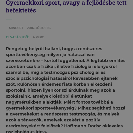
Gyermekkori sport, avagy a fejlődésbe tett
befektetés
MINDSET
2016. JÚLIUS 16.
OLVASÁSI IDŐ:
4 PERC
Rengeteg helyről hallani, hogy a rendszeres
sporttevékenység milyen jó hatással van
szervezetünkre – kortól függetlenül. A legtöbb említés
azonban csak a fizikai, illetve fiziológiai előnyökről
számol be, míg a testmozgás pszichológiai és
szociálpszichológiai hatásairól kevesebben ejtenek
szót. Különösen érdemes fiatalkorban elkezdeni
sportolni, hiszen ilyenkor szilárdulnak meg azok a
szokásaink, amelyek későbbi életünket
nagymértékben alakítják. Miért fontos továbbá a
gyermekkori sporttevékenység? Mihez segítheti hozzá
a gyermekeket a rendszeres testmozgás, és melyek
azok a tényezők, amelyek ezekért a pozitív
eredményekért felelősek? Hoffmann Dorisz okleveles
pszichológus írása.