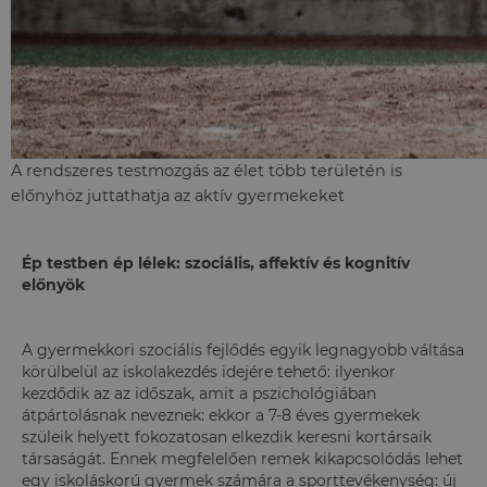
A rendszeres testmozgás az élet több területén is
előnyhöz juttathatja az aktív gyermekeket
Ép testben ép lélek: szociális, affektív és kognitív
előnyök
A gyermekkori szociális fejlődés egyik legnagyobb váltása
körülbelül az iskolakezdés idejére tehető: ilyenkor
kezdődik az az időszak, amit a pszichológiában
átpártolásnak neveznek: ekkor a 7-8 éves gyermekek
szüleik helyett fokozatosan elkezdik keresni kortársaik
társaságát. Ennek megfelelően remek kikapcsolódás lehet
egy iskoláskorú gyermek számára a sporttevékenység: új