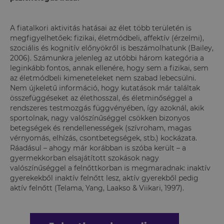
A fiatalkori aktivitás hatásai az élet több területén is
megfigyelhetőek: fizikai, életmódbeli, affektív (érzelmi),
szociális és kognitív előnyökről is beszámolhatunk (Bailey,
2006). Számunkra jelenleg az utóbbi három kategória a
leginkább fontos, annak ellenére, hogy sem a fizikai, sem
az életmódbeli kimeneteleket nem szabad lebecsülni.
Nem újkeletű információ, hogy kutatások már találtak
összefüggéseket az élethosszal, és életminőséggel a
rendszeres testmozgás függvényében, így azoknál, akik
sportolnak, nagy valószínűséggel csökken bizonyos
betegségek és rendellenességek (szívroham, magas
vérnyomás, elhízás, csontbetegségek, stb.) kockázata.
Ráadásul – ahogy már korábban is szóba került – a
gyermekkorban elsajátított szokások nagy
valószínűséggel a felnőttkorban is megmaradnak: inaktív
gyerekekből inaktív felnőtt lesz, aktív gyerekből pedig
aktív felnőtt (Telama, Yang, Laakso & Viikari, 1997).