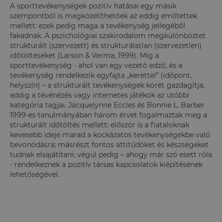
A sporttevékenységek pozitív hatásai egy másik
szempontból is megközelíthetőek az eddig említettek
mellett: ezek pedig maga a tevékenység jellegéből
fakadnak. A pszichológiai szakirodalom megkülönböztet
strukturált (szervezett) és strukturálatlan (szervezetlen)
időtöltéseket (Larson & Verma, 1999). Míg a
sporttevékenység - ahol van egy vezető edző, és a
tevékenység rendelkezik egyfajta „kerettel” (időpont,
helyszín) – a strukturált tevékenységek körét gazdagítja,
addig a tévénézés vagy internetes játékok az utóbbi
kategória tagjai. Jacquelynne Eccles és Bonnie L. Barber
1999-es tanulmányában három érvet fogalmaztak meg a
strukturált időtöltés mellett: először is a fiataloknak
kevesebb ideje marad a kockázatos tevékenységekbe való
bevonódásra; másrészt fontos attitűdöket és készségeket
tudnak elsajátítani; végül pedig – ahogy már szó esett róla
- rendelkeznek a pozitív társas kapcsolatok kiépítésének
lehetőségével.