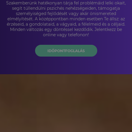
Szakemberünk hatékonyan tárja fel problémáid lelki okait,
segít túllendülni pszichés nehézségeiden, támogatja
személyiséged fejlődését vagy akár önismereted
elmélyítését. A középpontban minden esetben Te állsz: az
érzéseid, a gondolataid, a vágyaid, a félelmeid és a céljaid.
Minden változás egy döntéssel kezdődik. Jelentkezz be
online vagy telefonon!
IDŐPONTFOGLALÁS