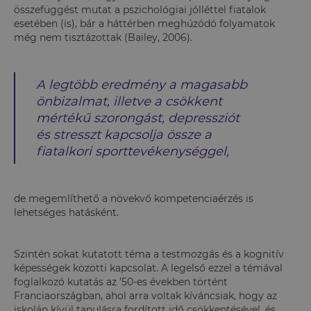
összefüggést mutat a pszichológiai jólléttel fiatalok
esetében (is), bár a háttérben meghúzódó folyamatok
még nem tisztázottak (Bailey, 2006).
A legtöbb eredmény a magasabb
önbizalmat, illetve a csökkent
mértékű szorongást, depressziót
és stresszt kapcsolja össze a
fiatalkori sporttevékenységgel,
de megemlíthető a növekvő kompetenciaérzés is
lehetséges hatásként.
Szintén sokat kutatott téma a testmozgás és a kognitív
képességek közötti kapcsolat. A legelső ezzel a témával
foglalkozó kutatás az ’50-es években történt
Franciaországban, ahol arra voltak kíváncsiak, hogy az
iskolán kívül tanulásra fordított idő csökkentésével, és