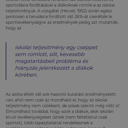
sportolásra fordításával a diákoknak romlik-e az iskolai
teljesítményük. A vizsgálat (Hervet, 1952) során egész
pontosan a tanulásra fordított idő 26%-át cserélték le
sporttevékenységre: az eredmények pedig azt mutatták,
hogy az
iskolai teljesítmény egy cseppet
sem romlott, sőt, kevesebb
magatartásbeli probléma és
hiányzás jelentkezett a diákok
körében.
Az azóta eltelt idő sok hasonló kutatást eredményezett:
van, ahol nem csak az mondható el, hogy az iskolai
teljesítmény nem csökkent, de sokak szerint még nőtt is!
Elmondható továbbá, hogy azok a diákok, akik iskolán
kívüli tevékenységeket űznek (nem feltétlenül csak
sportot), több tapasztalattal rendelkeznek a