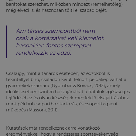
barátokat szerezhet, miközben mindezt (remélhetőleg)
még élvezi is, és hasznosan tölti el szabadidejét.
Ám társas szempontból nem
csak a kortársakat kell kiemelni:
hasonlóan fontos szereppel
rendelkezik az edző.
Csakúgy, mint a tanárok esetében, az edzőkből is
tekintéllyel bíró, családon kívüli felnőtt példakép válhat a
gyermekek számára (Gyömbér & Kovács, 2012), amely
ideális esetben szintén hozzájárulhat a fiatalok egészséges
fejlődéséhez és olyan készségek megfelelő elsajátításához,
mint például csoporthoz tartozás, és csoporttagként
működés (Massoni, 2011).
Kutatások már rendelkeznek arra vonatkozó
eredményekkel, hogy a rendszeres sporttevékenység