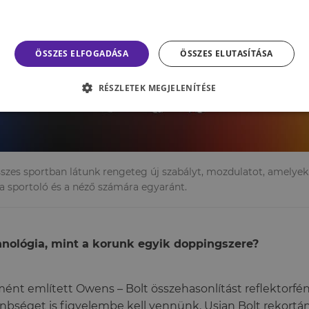
ÖSSZES ELFOGADÁSA
ÖSSZES ELUTASÍTÁSA
RÉSZLETEK MEGJELENÍTÉSE
szes sportban látunk rengeteg új szabályt, mozdulatot, amelyek
a sportoló és a néző számára egyaránt.
hnológia, mint a korunk egyik doppingszere?
mént említett Owens – Bolt összehasonlítást reflektorf
nbséget is figyelembe kell vennünk. Usian Bolt rekortán