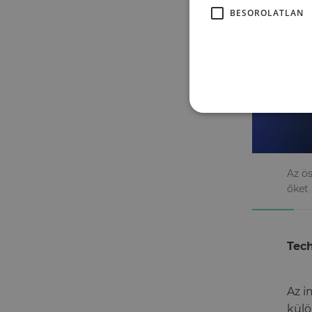
BESOROLATLAN
Az ös
őket 
Tec
Az i
külö