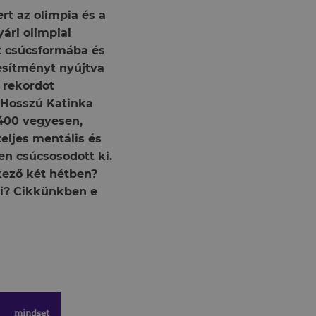
rt az olimpia és a
yári olimpiai
t csúcsformába és
jesítményt nyújtva
 rekordot
 Hosszú Katinka
 400 vegyesen,
eljes mentális és
en csúcsosodott ki.
kező két hétben?
ói? Cikkünkben e