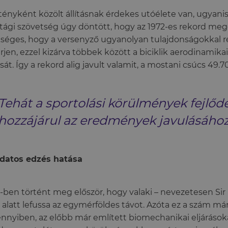
 tényként közölt állításnak érdekes utóélete van, ugyan
tági szövetség úgy döntött, hogy az 1972-es rekord me
séges, hogy a versenyző ugyanolyan tulajdonságokkal re
rjen, ezzel kizárva többek között a biciklik aerodinamika
sát. Így a rekord alig javult valamit, a mostani csúcs 49.7
Tehát a sportolási körülmények fejlő
hozzájárul az eredmények javulásához
datos edzés hatása
-ben történt meg először, hogy valaki – nevezetesen Sir
 alatt lefussa az egymérföldes távot. Azóta ez a szám már
nyiben, az előbb már említett biomechanikai eljárások