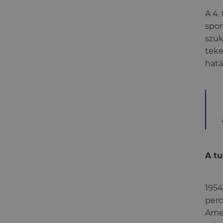
A 4.
spor
szük
teke
hatá
A tu
1954
perc
Amen