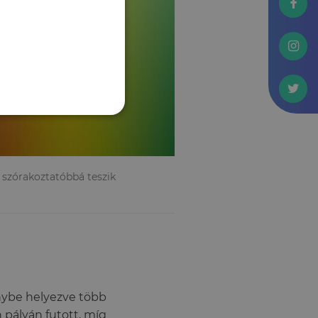
 szórakoztatóbbá teszik
énybe helyezve több
 pályán futott, míg