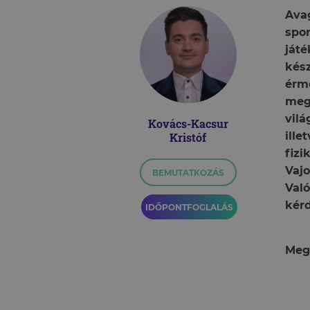
Avag
spor
játé
kész
érme
meg
vilá
Kovács-Kacsur
ille
Kristóf
fizi
Vaj
BEMUTATKOZÁS
Val
kérd
IDŐPONTFOGLALÁS
Meg