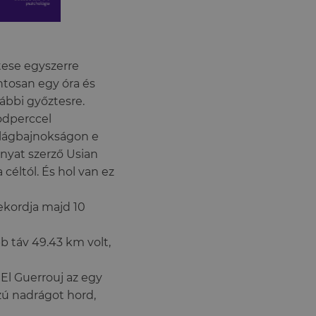
tese egyszerre
ntosan egy óra és
rábbi győztesre.
odperccel
világbajnokságon e
nyat szerző Usian
céltól. És hol van ez
ekordja majd 10
b táv 49.43 km volt,
 El Guerrouj az egy
zú nadrágot hord,