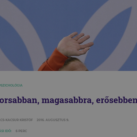
PSZICHOLÓGIA
orsabban, magasabbra, erősebben
CS-KACSUR KRISTÓF
2016. AUGUSZTUS 9.
SI IDŐ:
6 PERC