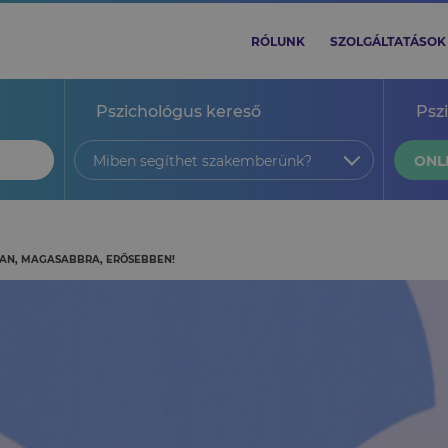
RÓLUNK
SZOLGÁLTATÁSOK
Pszichológus kereső
Psz
Miben segíthet szakemberünk?
ONL
AN, MAGASABBRA, ERŐSEBBEN!