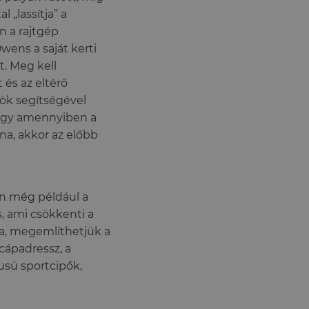
 „lassítja” a
en a rajtgép
Owens a saját kerti
t. Meg kell
és az eltérő
zök segítségével
 hogy amennyiben a
na, akkor az előbb
an még például a
, ami csökkenti a
va, megemlíthetjük a
cápadressz, a
usú sportcipők,