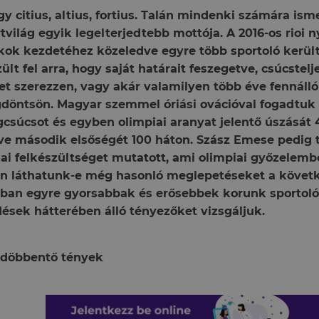
y citius, altius, fortius. Talán mindenki számára isme
tvilág egyik legelterjedtebb mottója. A 2016-os rioi n
kok kezdetéhez közeledve egyre több sportoló kerül
ült fel arra, hogy saját határait feszegetve, csúcstel
t szerezzen, vagy akár valamilyen több éve fennálló
döntsön. Magyar szemmel óriási ovációval fogadtuk
gcsúcsot és egyben olimpiai aranyat jelentő úszását
tve második elsőségét 100 háton. Szász Emese pedig t
kai felkészültséget mutatott, ami olimpiai győzelemb
on láthatunk-e még hasonló meglepetéseket a követ
óban egyre gyorsabbak és erősebbek korunk sportol
ések hátterében álló tényezőket vizsgáljuk.
döbbentő tények