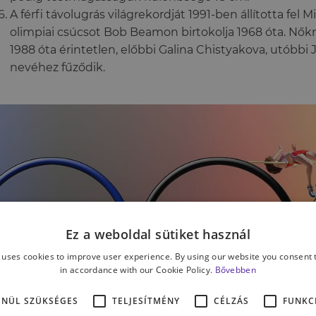
A férfi távolugrás világrekordját 1991-ben állította fel M
olimpiai csúcsot Bob Beamon birtokolja 1968 óta. Nő
1988 óta érintetlen, előbbi Galina Chistyakova, utóbbi 
nevéhez fűződik.
Ez a weboldal sütiket használ
 uses cookies to improve user experience. By using our website you consent t
in accordance with our Cookie Policy.
Bővebben
ENÜL SZÜKSÉGES
TELJESÍTMÉNY
CÉLZÁS
FUNKC