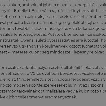
s salakon, ami sokkal jobban elnyeli az energiát és ezáltal
enyzőt. Emellett Bolt már a rajtnál is előnyben volt, hisz
jezetten erre a célra kifejlesztett eszköz, ezzel szemben 
ával próbálta kiásni a számára legmegfelelőbb rajtpozíció
tenünk továbbá a cipő minősége közötti különbségeket 
észülési lehetőségeket is. Kutatók biomechanikai eszkö
nstruálták Owens ízületi gyorsaságát és arra jutottak,
versenyző ugyanolyan körülmények között futhatott vol
tett 4 méteres különbség mindössze 1 lépésnyire olvad.
em csak az atlétika pályán eszközöltek újításokat, ott v
ncék szélén, a ’70-es években bevezetett vízelvezető is
ulenciát. Mindemellett, a technólógia fejlődését vizsgál
nböző modern sportfelszereléseket is, mint az úszóknál 
számok tárgyainak optimalizálása vagy a különböző típ
yek jobb teljesítményt eredményeznek.