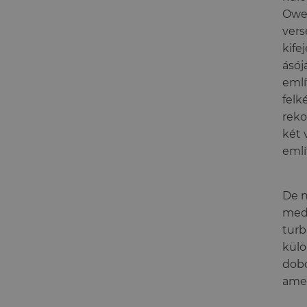
Owen
vers
kife
ásój
emlí
felk
reko
két 
emlí
De n
mede
turb
külö
dobó
amel