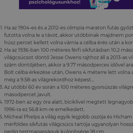
Ha az 1904-es és a 2012-es olimpia maraton futás győz
futotta volna le a távot, akkor utóbbinak majdnem po
húsz percet kellett volna várnia a célba érés után a ko
Ha az 1936-ban 100 méteres férfi síkfutásban 10.2 más
világcsúcsot döntő Jesse Owens rajthoz áll a 2013-as 
szám döntőjében, akkor a 9.77 másodperces idővel ara
Bolt célba érkezése után, Owens 4 méterre lett volna a 
még a 9.58-as világrekordhoz képest…
Az utóbbi 60 év során a 100 méteres gyorsúszás világr
másodpercet javult.
1972-ben az egy óra alatt, biciklivel megtett legnagyob
1996-ra ez 56.8 km-re emelkedett.
Micheal Phelps a világ egyik legjobb úszója és Hicham
mérföldes síkfutás világcsúcs tartója ugyanolyan hoss
pedig testmagasságuk különbsége 18 cm.