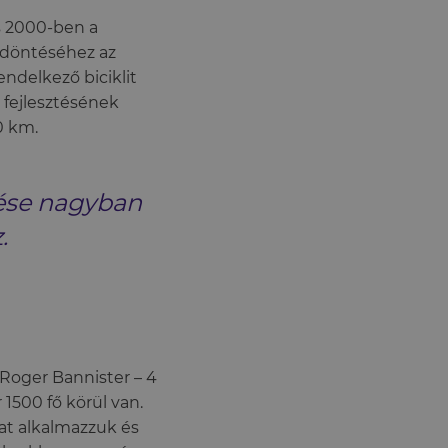
is 2000-ben a
gdöntéséhez az
ndelkező biciklit
i fejlesztésének
0 km.
dése nagyban
.
 Roger Bannister – 4
 1500 fő körül van.
at alkalmazzuk és