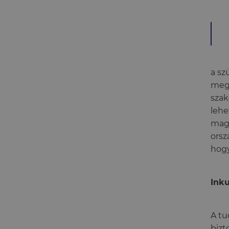
a sz
megf
szak
lehe
maga
orsz
hogy
Ink
A tu
bizt