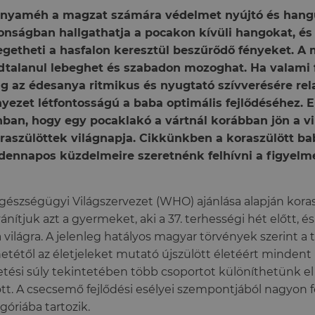
anyaméh a magzat számára védelmet nyújtó és hangul
onságban hallgathatja a pocakon kívüli hangokat, és
getheti a hasfalon keresztül beszűrődő fényeket. A
talanul lebeghet és szabadon mozoghat. Ha valami f
g az édesanya ritmikus és nyugtató szívverésére relax
yezet létfontosságú a baba optimális fejlődéséhez. E
ban, hogy egy pocaklakó a vártnál korábban jön a vi
raszülöttek világnapja. Cikkünkben a koraszülött ba
ennapos küzdelmeire szeretnénk felhívni a figyelme
gészségügyi Világszervezet (WHO) ajánlása alapján kora
vánítjuk azt a gyermeket, aki a 37. terhességi hét előtt, és 
a világra. A jelenleg hatályos magyar törvények szerint a
hetétől az életjeleket mutató újszülött életéért mindent 
etési súly tekintetében több csoportot különíthetünk el
tt. A csecsemő fejlődési esélyei szempontjából nagyon 
góriába tartozik.