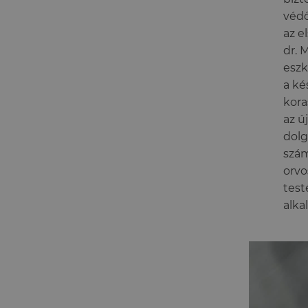
védő
az e
dr. 
eszk
a ké
kora
az ú
dolg
szám
orvo
test
alka