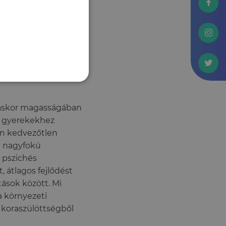
thatatlan károsodás.
korokban azonban
tünk.
oláskor magasságában
t gyerekekhez
an kedvezőtlen
en nagyfokú
 pszichés
 átlagos fejlődést
ások között. Mi
a környezeti
 koraszülöttségből