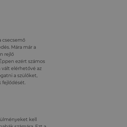
, a csecsemő
kedés. Mára már a
 rejlő
. Éppen ezért számos
vált elérhetővé az
atni a szülőket,
fejlődését.
rülményeket kell
 babák számára. Ezt a