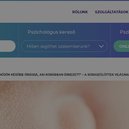
RÓLUNK
SZOLGÁLTATÁSOK
Pszichológus kereső
Psz
Miben segíthet szakemberünk?
ONL
NŐJÖN KÉSŐBB ÓRIÁSSÁ, AKI KORÁBBAN ÉRKEZETT” – A KORASZÜLÖTTEK VILÁGN