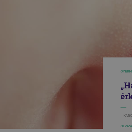
GYERM
„H
ér
KÁRO
OLVASÁ