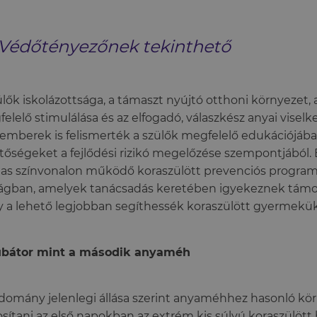
Védőtényezőnek tekinthető
ülők iskolázottsága, a támaszt nyújtó otthoni környezet
elelő stimulálása és az elfogadó, válaszkész anyai visel
emberek is felismerték a szülők megfelelő edukációjában
tőségeket a fejlődési rizikó megelőzése szempontjából
s színvonalon működő koraszülött prevenciós program 
ágban, amelyek tanácsadás keretében igyekeznek támog
 a lehető legjobban segíthessék koraszülött gyermekük 
ubátor mint a második anyaméh
domány jelenlegi állása szerint anyaméhhez hasonló kö
osítani az első napokban az extrém kis súlyú koraszülött