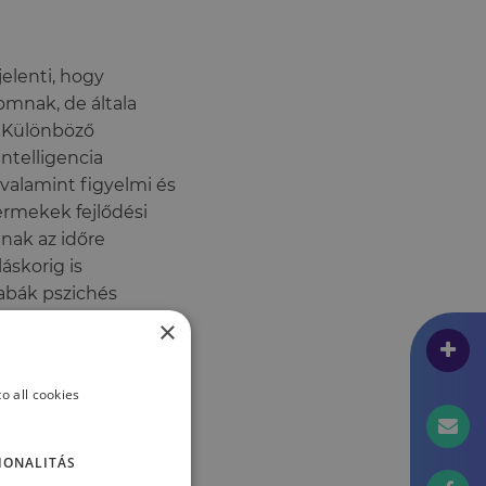
jelenti, hogy
omnak, de általa
. Különböző
intelligencia
 valamint figyelmi és
ermekek fejlődési
tnak az időre
áskorig is
abák pszichés
erületen érhető
×
ektus fejlődésében
st. Azonban ez az
o all cookies
IONALITÁS
ége az esetek