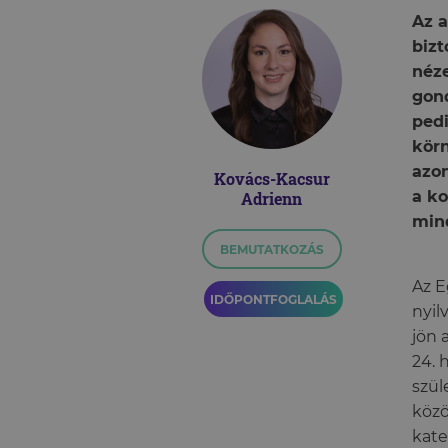
Az 
bizt
néze
gond
pedi
körn
azon
Kovács-Kacsur
a ko
Adrienn
mind
BEMUTATKOZÁS
Az E
IDŐPONTFOGLALÁS
nyil
jön 
24. 
szül
közö
kate