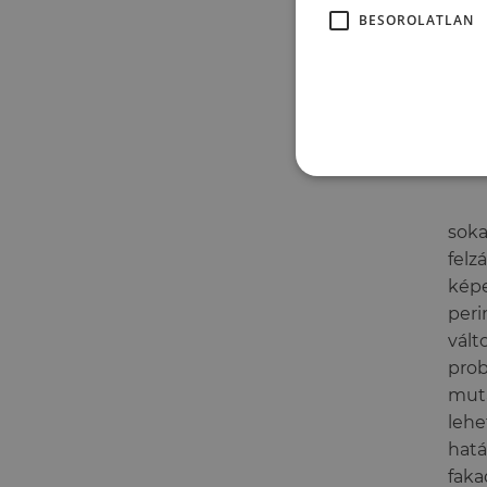
legn
BESOROLATLAN
Sőt,
nem 
soka
felz
képe
peri
vált
prob
muta
lehe
hatá
faka