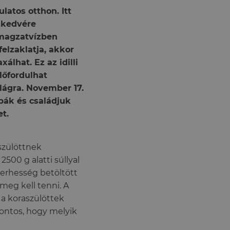
atos otthon. Itt
 kedvére
 magzatvízben
elzaklatja, akkor
álhat. Ez az idilli
lőfordulhat
lágra. November 17.
bák és családjuk
t.
szülöttnek
2500 g alatti súllyal
 terhesség betöltött
meg kell tenni. A
 a koraszülöttek
fontos, hogy melyik