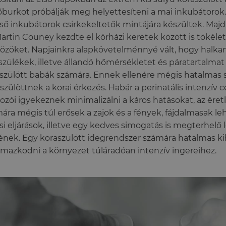
burkot próbálják meg helyettesíteni a mai inkubátorok
lső inkubátorok csirkekeltetők mintájára készültek. Majd
Martin Couney kezdte el kórházi keretek között is tökélet
özöket. Napjainkra alapkövetelménnyé vált, hogy halk
szülékek, illetve állandó hőmérsékletet és páratartalmat
szülött babák számára. Ennek ellenére mégis hatalmas s
jszülöttnek a korai érkezés. Habár a perinatális intenzív
ozói igyekeznek minimalizálni a káros hatásokat, az ére
ára mégis túl erősek a zajok és a fények, fájdalmasak l
si eljárások, illetve egy kedves simogatás is megterhelő
ének. Egy koraszülött idegrendszer számára hatalmas kihí
lmazkodni a környezet túláradóan intenzív ingereihez.