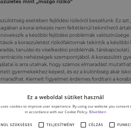
születés mint „mozgó rizikó”
szülöttség esetében fejlődési rizikóról beszélünk. Ez azt 
gában a korai érkezés nem feltétlenül tekinthető ártal
övekszik a későbbi fejlődési problémák valószínűsége
tások a koraszületést rizikófaktornak tekintik a későbbi 
radás, tanulási és viselkedési problémák, társkapcsolati,
entrációs nehézségek szempontjából. A koraszülött gy
gálatai is arra utalnak, hogy számos elmaradást mutatha
etett gyermekekhez képest, és ez a különbség akár iskol
aradhat. Kiemelt figyelmet érdemes fordítani a korab
ődésére, hiszen az esetek legnagyobb részében ezen a t
en fejlődési késés. Főként a mozgás, a nyelv és az intell
Ez a weboldal sütiket használ
tő észre lemaradás az időre született gyerekekhez képe
 uses cookies to improve user experience. By using our website you consent t
efüggés természetesen nem egy kőbe vésett szabály.
in accordance with our Cookie Policy.
Bővebben
ENÜL SZÜKSÉGES
TELJESÍTMÉNY
CÉLZÁS
FUNKC
os kihangsúlyozni, hogy a képességstruktúra fejletlens