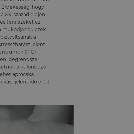
. Érdekesség, hogy
 a XX. század elején
esíteni ezeket az
an működjenek ezek
 biztosítsanak a
tresszhatást jelent
 centrumok (PIC)
tlen idegrendszer
ehetnek a különböző
 lehet aprócska
vást jelent idő előtt