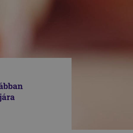
rábban
jára