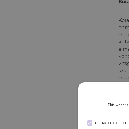
Kora
Kora
önma
megn
kuta
elma
konc
vizs
szül
megm
fejl
tett
vehe
This website
össz
ELENGEDHETETL
Font