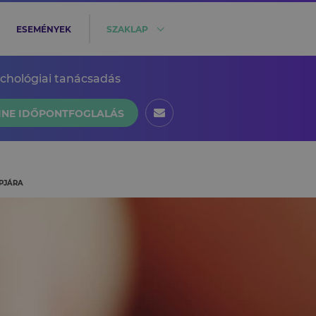
ESEMÉNYEK
SZAKLAP
ichológiai tanácsadás
INE IDŐPONTFOGLALÁS
APJÁRA