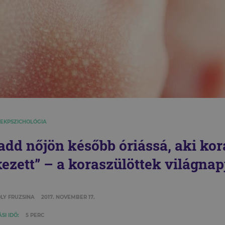
EKPSZICHOLÓGIA
add nőjön később óriássá, aki ko
kezett” – a koraszülöttek világnap
LY FRUZSINA
2017. NOVEMBER 17.
SI IDŐ:
5 PERC