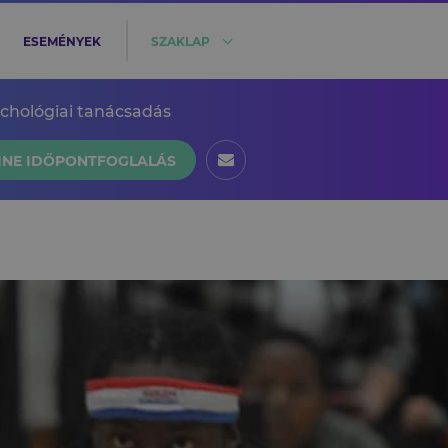
ESEMÉNYEK
SZAKLAP
ichológiai tanácsadás
INE IDŐPONTFOGLALÁS