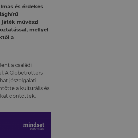
almas és érdekes
lághírű
 játék művészi
koztatással, mellyel
ktől a
lent a családi
l. A Globetrotters
hat jószolgálati
tötte a kulturális és
okat döntöttek.