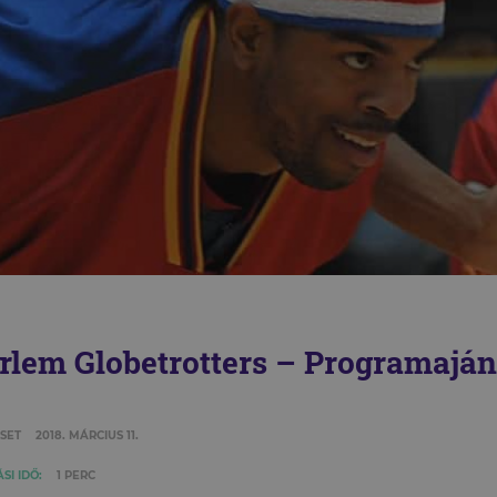
rlem Globetrotters – Programaján
SET
2018. MÁRCIUS 11.
SI IDŐ:
1 PERC