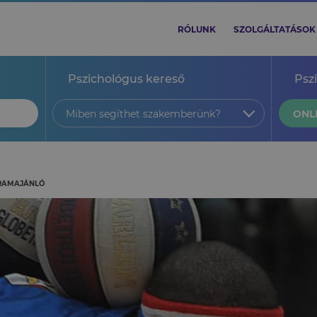
RÓLUNK
SZOLGÁLTATÁSOK
Pszichológus kereső
Psz
Miben segíthet szakemberünk?
ONL
GRAMAJÁNLÓ