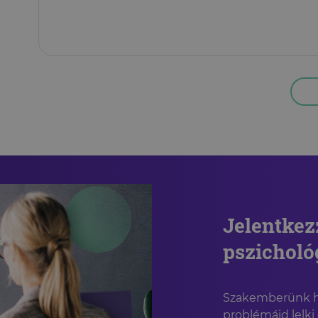
Jelentkez
pszichol
Szakemberünk ha
problémáid lelki 