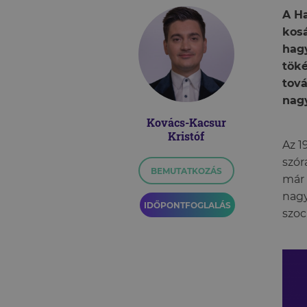
A Ha
kosá
hagy
töké
tová
nagy
Kovács-Kacsur
Kristóf
Az 1
szór
BEMUTATKOZÁS
már 
nagy
IDŐPONTFOGLALÁS
szoc