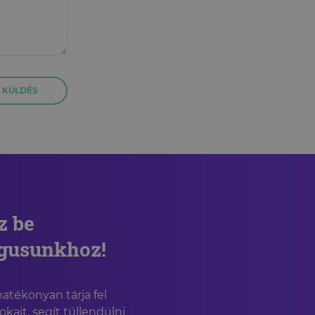
KÜLDÉS
z be
ógusunkhoz!
tékonyan tárja fel
okait, segít túllendülni