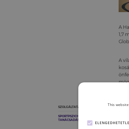
A Ha
1,7 
Glob
A vi
kosá
önfe
mögö
kont
This website
SZOLGÁLTATÁSOK
Vid
SPORTPSZICHOLÓGIAI
TANÁCSADÁS
ELENGEDHETETL
Időp