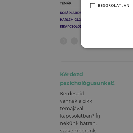
TÉMÁK
BESOROLATLAN
KOSÁRLABDA
Hely
HARLEM GLOBEROTTERS
KIKAPCSOLÓDÁS
Tov
Kérdezd
pszichológusunkat!
Kérdéseid
vannak a cikk
témájával
kapcsolatban? Írj
nekünk bátran,
szakemberünk