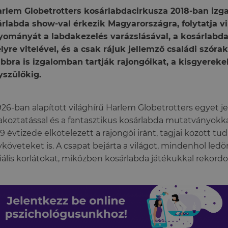
rlem Globetrotters kosárlabdacirkusza 2018-ban izg
rlabda show-val érkezik Magyarországra, folytatja vi
ományát a labdakezelés varázslásával, a kosárlabda
lyre vitelével, és a csak rájuk jellemző családi szóra
bbra is izgalomban tartják rajongóikat, a kisgyereke
szülőkig.
926-ban alapított világhírű Harlem Globetrotters egyet je
akoztatással és a fantasztikus kosárlabda mutatványokka
9 évtizede elkötelezett a rajongói iránt, tagjai között tud
követeket is. A csapat bejárta a világot, mindenhol ledön
iális korlátokat, miközben kosárlabda játékukkal rekord