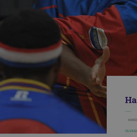
Ha
MIND
OLVASÁ