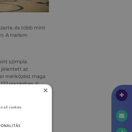
szerte, és több mint
on. A Harlem
int szimpla
jelentett az
ezer mérkőzést maga
122 országban, 6
×
o all cookies
IONALITÁS