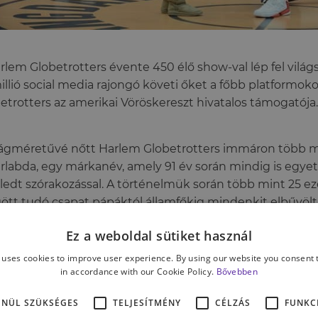
rlem Globetrotters évente 450 élő show-val lép fel világ
millió social media rajongó követi őket a főbb platformok
etrotters az amerikai Vöröskereszt hivatalos támogatója.
lágméretűvé nőtt Harlem Globetrotters immáron több m
rlabda, egy márkanév, amely 91 év során mindig is egyet 
ledt szórakozással. A történelmük során több mint 25 
tt tudó csapat pápáktól államfőkig mindenkit elbűvölt 
inensen és idén sem lesz ez másképp.
Ez a weboldal sütiket használ
 uses cookies to improve user experience. By using our website you consent t
eó
, és még
egy
.
in accordance with our Cookie Policy.
Bővebben
ENÜL SZÜKSÉGES
TELJESÍTMÉNY
CÉLZÁS
FUNKC
ont:
2018. április 10., 19:00–21:00