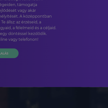
égeiden, támogatja
jlődését vagy akár
élyítését. A középpontban
 állsz: az érzéseid, a
gyaid, a félelmeid és a céljaid.
 egy döntéssel kezdődik.
line vagy telefonon!
LALÁS