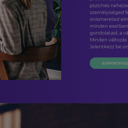
pszichés nehézs
személyiséged fe
önismereted elm
minden esetben Te
gondolataid, a vá
Minden változás
Jelentkezz be on
IDŐPONTFOG