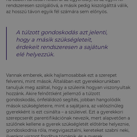
rendszeresen szolgálóvá, a másik pedig kiszolgálttá válik,
az hosszú távon egyik fél számára sem előnyös.
A túlzott gondoskodás azt jelenti,
hogy a másik szükségleteit,
érdekeit rendszeresen a sajátunk
elé helyezzük.
Vannak emberek, akik hajlamosabbak ezt a szerepet
felvenni, mint mások. Általában ezt gyerekkorunkban
tanuljuk meg azáltal, hogy a szüleink hogyan viszonyultak
hozzánk. Akire felnőttként jellemző a túlzott
gondoskodás, önfeláldozó segítés, jobban hangolódik
mások szükségleteire, mint a sajátjaira, az valószínűleg
gyerekként is ezt csinálta – a szüleivel. Ezt a gyerekkori
szerepcserét parentifikációnak nevezik, mert alapvetően a
szülőnek kellene a gyerek szükségletét előtérbe helyeznie,
gondoskodnia róla, megvigasztalni, kereteket szabni neki,
ilyenkor viszont fordítva történik, és a gyerek