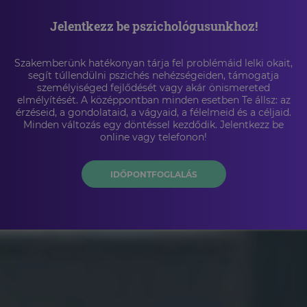
Jelentkezz be pszichológusunkhoz!
Szakemberünk hatékonyan tárja fel problémáid lelki okait,
segít túllendülni pszichés nehézségeiden, támogatja
személyiséged fejlődését vagy akár önismereted
elmélyítését. A középpontban minden esetben Te állsz: az
érzéseid, a gondolataid, a vágyaid, a félelmeid és a céljaid.
Minden változás egy döntéssel kezdődik. Jelentkezz be
online vagy telefonon!
IDŐPONTFOGLALÁS