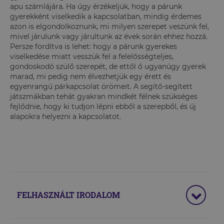
apu számlájára. Ha úgy érzékeljük, hogy a párunk
gyerekként viselkedik a kapcsolatban, mindig érdemes
azon is elgondolkoznunk, mi milyen szerepet veszünk fel,
mivel járulunk vagy járultunk az évek során ehhez hozzá.
Persze fordítva is lehet: hogy a párunk gyerekes
viselkedése miatt vesszük fel a felelősségteljes,
gondoskodó szülő szerepét, de ettől ő ugyanúgy gyerek
marad, mi pedig nem élvezhetjük egy érett és
egyenrangú párkapcsolat örömeit. A segítő-segített
játszmákban tehát gyakran mindkét félnek szükséges
fejlődnie, hogy ki tudjon lépni ebből a szerepből, és új
alapokra helyezni a kapcsolatot.
FELHASZNÁLT IRODALOM