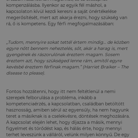
kompenzálásba. Ilyenkor az egyik fél máshol, a
kapcsolaton kívül kezdi keresni a saját önértékelése
megerősítését, mert azt akarja érezni, hogy szükség van
rá, ő is kompetens. Egy férfi megfogalmazásában:
„Tudom, mennyire sokat tettél értem mindig… de közben
egyre nőtt bennem neheztelés, sőt, akár a harag is, mert
gyengének és rászorulónak éreztem magam. Sosem
éreztem azt, hogy szükséged lenne rám, amitől egyre
kevésbé éreztem férfinak magam.” (Harriet Braiker – The
disease to please).
Fontos hozzátenni, hogy itt nem feltétlenül a nemi
szerepek felborulása a probléma, inkább a
kompetenciaérzés, a kapcsolatban, családban betöltött
hasznosság, amiben sérül az egyensúly, ha nem hagyunk
teret a másiknak is a cselekvésre, döntések meghozására.
A kapcsolat elején lehet, hogy díjazza a másik, mennyi
figyelmet és törődést kap, és hálás érte, hogy mennyi
terhet leveszünk a válláról, velünk milyen könnyű. De egy