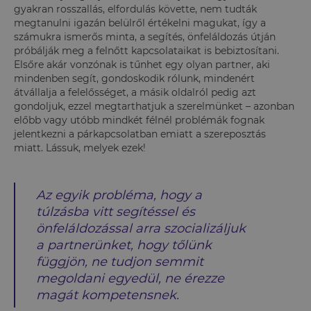
gyakran rosszallás, elfordulás követte, nem tudták
megtanulni igazán belülről értékelni magukat, így a
számukra ismerős minta, a segítés, önfeláldozás útján
próbálják meg a felnőtt kapcsolataikat is bebiztosítani.
Elsőre akár vonzónak is tűnhet egy olyan partner, aki
mindenben segít, gondoskodik rólunk, mindenért
átvállalja a felelősséget, a másik oldalról pedig azt
gondoljuk, ezzel megtarthatjuk a szerelmünket – azonban
előbb vagy utóbb mindkét félnél problémák fognak
jelentkezni a párkapcsolatban emiatt a szereposztás
miatt. Lássuk, melyek ezek!
Az egyik probléma, hogy a
túlzásba vitt segítéssel és
önfeláldozással arra szocializáljuk
a partnerünket, hogy tőlünk
függjön, ne tudjon semmit
megoldani egyedül, ne érezze
magát kompetensnek.