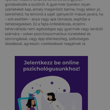
gondoskodik a szülőről. A gyermek ilyenkor olyan
üzeneteket kap, amely megerősíti benne, hogy akkor jó,
szerethető, ha lemond a saját igényeiről mások javára, ha
– sok esetben – anya vagy apa támasza, segítője a
nehézségekben. Ez a fajta önfeláldozás, érzelmi
tehervállalás nem egészséges egy gyermek vagy serdülő
számára – sokan pszichoszomatikus tünetekkel és
szorongással, vagy épp ellenkezőleg, szélsőséges
lázadással, agresszív viselkedéssel reagálnak rá.