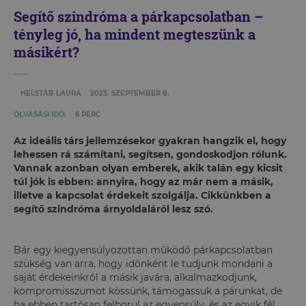
Segítő szindróma a párkapcsolatban –
tényleg jó, ha mindent megteszünk a
másikért?
HELSTÁB LAURA
2023. SZEPTEMBER 8.
OLVASÁSI IDŐ:
6 PERC
Az ideális társ jellemzésekor gyakran hangzik el, hogy
lehessen rá számítani, segítsen, gondoskodjon rólunk.
Vannak azonban olyan emberek, akik talán egy kicsit
túl jók is ebben: annyira, hogy az már nem a másik,
illetve a kapcsolat érdekeit szolgálja. Cikkünkben a
segítő szindróma árnyoldaláról lesz szó.
Bár egy kiegyensúlyozottan működő párkapcsolatban
szükség van arra, hogy időnként le tudjunk mondani a
saját érdekeinkről a másik javára, alkalmazkodjunk,
kompromisszumot kössünk, támogassuk a párunkat, de
ha ebben tartósan felborul az egyensúly, és az egyik fél