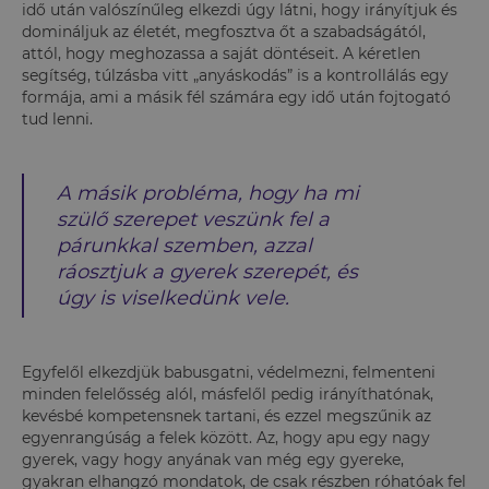
idő után valószínűleg elkezdi úgy látni, hogy irányítjuk és
domináljuk az életét, megfosztva őt a szabadságától,
attól, hogy meghozassa a saját döntéseit. A kéretlen
segítség, túlzásba vitt „anyáskodás” is a kontrollálás egy
formája, ami a másik fél számára egy idő után fojtogató
tud lenni.
A másik probléma, hogy ha mi
szülő szerepet veszünk fel a
párunkkal szemben, azzal
ráosztjuk a gyerek szerepét, és
úgy is viselkedünk vele.
Egyfelől elkezdjük babusgatni, védelmezni, felmenteni
minden felelősség alól, másfelől pedig irányíthatónak,
kevésbé kompetensnek tartani, és ezzel megszűnik az
egyenrangúság a felek között. Az, hogy apu egy nagy
gyerek, vagy hogy anyának van még egy gyereke,
gyakran elhangzó mondatok, de csak részben róhatóak fel