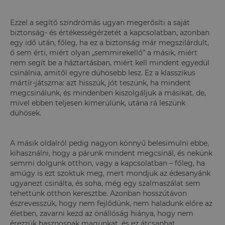
Ezzel a segítő szindrómás ugyan megerősíti a saját
biztonság- és értékességérzetét a kapcsolatban, azonban
egy idő után, főleg, ha ez a biztonság már megszilárdult,
ő sem érti, miért olyan „semmirekellő” a másik, miért
nem segít be a háztartásban, miért kell mindent egyedül
csinálnia, amitől egyre dühösebb lesz. Ez a klasszikus
mártír-játszma: azt hisszük, jót teszünk, ha mindent
megcsinálunk, és mindenben kiszolgáljuk a másikat, de,
mivel ebben teljesen kimerülünk, utána rá leszünk
dühösek.
A másik oldalról pedig nagyon könnyű belesimulni ebbe,
kihasználni, hogy a párunk mindent megcsinál, és nekünk
semmi dolgunk otthon, vagy a kapcsolatban – főleg, ha
amúgy is ezt szoktuk meg, mert mondjuk az édesanyánk
ugyanezt csinálta, és soha, még egy szalmaszálat sem
tehettünk otthon keresztbe. Azonban hosszútávon
észrevesszük, hogy nem fejlődünk, nem haladunk előre az
életben, zavarni kezd az önállóság hiánya, hogy nem
érezzük hasznosnak magunkat, és ez átcsaphat