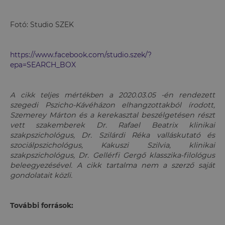
Fotó: Studio SZEK
https://www.facebook.com/studio.szek/?
epa=SEARCH_BOX
A cikk teljes mértékben a 2020.03.05
-én rendezett
szegedi Pszicho-Kávéházon elhangzottakból írodott,
Szemerey Márton és a kerekasztal beszélgetésen részt
vett szakemberek Dr. Rafael Beatrix klinikai
szakpszichológus, Dr. Szilárdi Réka valláskutató és
szociálpszichológus, Kakuszi Szilvia, klinikai
szakpszichológus, Dr. Gellérfi Gergő klasszika-filológus
beleegyezésével. A cikk tartalma nem a szerző saját
gondolatait közli.
További források: