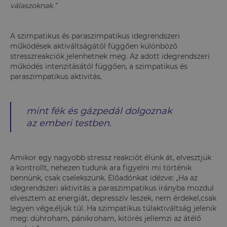
válaszoknak.”
A szimpatikus és paraszimpatikus idegrendszeri
működések aktiváltságától függően különböző
stresszreakciók jelenhetnek meg. Az adott idegrendszeri
működés intenzitásától függően, a szimpatikus és
paraszimpatikus aktivitás,
mint fék és gázpedál dolgoznak
az emberi testben.
Amikor egy nagyobb stressz reakciót élünk át, elvesztjük
a kontrollt, nehezen tudunk ara figyelni mi történik
bennünk, csak cselekszünk. Előadónkat idézve: „Ha az
idegrendszeri aktivitás a paraszimpatikus irányba mozdul
elvesztem az energiát, depresszív leszek, nem érdekel,csak
legyen vége,éljük túl. Ha szimpatikus túlaktiváltság jelenik
meg: dühroham, pánikroham, kitörés jellemzi az átélő