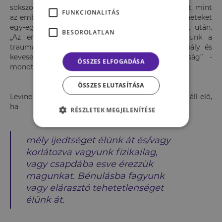
sokszor nagyobb veszélyben élik a mindennapjaikat, mint
FUNKCIONALITÁS
az emberek, mégsem élnek meg poszttraumás tüneteket
egy-egy veszélyes, halálfélelmet okozó élethelyzet után.
BESOROLATLAN
„Az ember biztonságban van, mégis mi vagyunk a
traumatizáltak. Az állatvilágban kevesebb a szabály és
kevesebb a védelem, még sincs traumatizáltság” -
ÖSSZES ELFOGADÁSA
mondta előadónk.
ÖSSZES ELUTASÍTÁSA
Levine (1997,2010) definíciója szerint trauma akkor áll elő,
ha
RÉSZLETEK MEGJELENÍTÉSE
mély ijedtséget élünk át és/vagy
korlátozva vagyunk fizikailag,
vagy csapdába esve érezzük
magunkat. Bénulásba fagyunk
vagy elárasztó tehetetlenséget
élünk át.