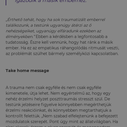
igazodik a másik emberhez.
„Érthető tehát, hogy ha sok traumatizált emberrel
találkozunk, a testünk ugyanúgy átérzi az ő
nehézségeiket, ugyanúgy elfáradunk ezekben az
élményekben.
”
Ebben a kérdésben a legfontosabb a
tudatosság. Észre kell vennünk, hogy hat ránk a másik
ember. Ha ez az empatikus ráhangolódás ritmusát veszti,
az problémát szülhet bármely személyközi kapcsolatban.
Take home message
A trauma nem csak egyféle és nem csak egyféle
kimenetele, útja lehet. Nem egyértelmű az, hogy egy
nehéz érzelmi helyzet poszttraumás stresszt szül. De
testünk jelzéseire figyelve könnyebben megérthetjük
érzelmi reakcióinkat, és könnyebben megtarthatjuk a
kontrollt felettük. „Nem szabad elfelejtenünk a befejezett
mozdulatok szerepét. Pont úgy mint az állatvilágban. Ha