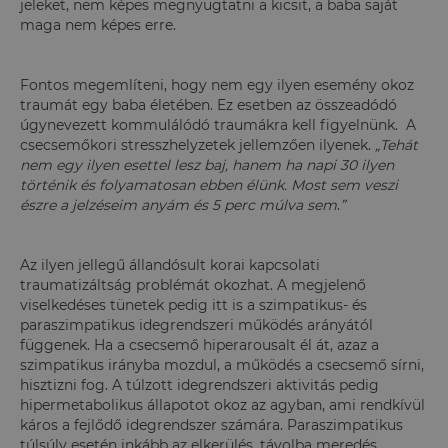
jeleket, nem képes megnyugtatni a kicsit, a baba saját
maga nem képes erre.
Fontos megemlíteni, hogy nem egy ilyen esemény okoz
traumát egy baba életében. Ez esetben az összeadódó
úgynevezett kommulálódó traumákra kell figyelnünk. A
csecsemőkori stresszhelyzetek jellemzően ilyenek.
„Tehát
nem egy ilyen esettel lesz baj, hanem ha napi 30 ilyen
történik és folyamatosan ebben élünk. Most sem veszi
észre a jelzéseim anyám és 5 perc múlva sem
.
”
Az ilyen jellegű állandósult korai kapcsolati
traumatizáltság problémát okozhat. A megjelenő
viselkedéses tünetek pedig itt is a szimpatikus- és
paraszimpatikus idegrendszeri működés arányától
függenek. Ha a csecsemő hiperarousalt él át, azaz a
szimpatikus irányba mozdul, a működés a csecsemő sírni,
hisztizni fog. A túlzott idegrendszeri aktivitás pedig
hipermetabolikus állapotot okoz az agyban, ami rendkívül
káros a fejlődő idegrendszer számára. Paraszimpatikus
túlsúly esetén inkább az elkerülés, távolba meredés,