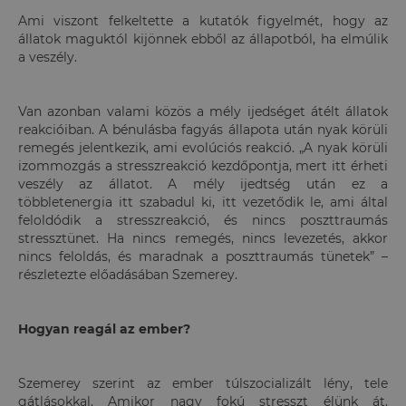
Ami viszont felkeltette a kutatók figyelmét, hogy az
állatok maguktól kijönnek ebből az állapotból, ha elmúlik
a veszély.
Van azonban valami közös a mély ijedséget átélt állatok
reakcióiban. A bénulásba fagyás állapota után nyak körüli
remegés jelentkezik, ami evolúciós reakció. „A nyak körüli
izommozgás a stresszreakció kezdőpontja, mert itt érheti
veszély az állatot. A mély ijedtség után ez a
többletenergia itt szabadul ki, itt vezetődik le, ami által
feloldódik a stresszreakció, és nincs poszttraumás
stressztünet. Ha nincs remegés, nincs levezetés, akkor
nincs feloldás, és maradnak a poszttraumás tünetek” –
részletezte előadásában Szemerey.
Hogyan reagál az ember?
Szemerey szerint az ember túlszocializált lény, tele
gátlásokkal. Amikor nagy fokú stresszt élünk át,