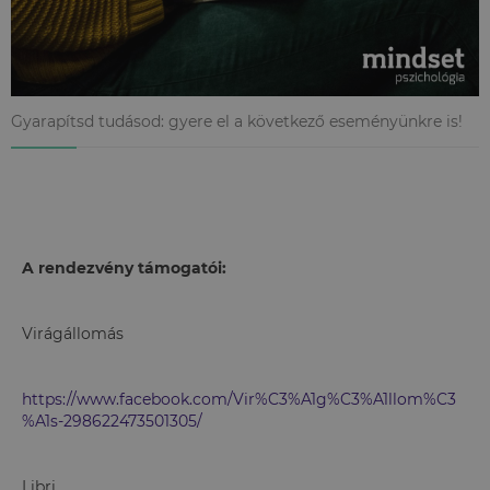
Gyarapítsd tudásod: gyere el a következő eseményünkre is!
A rendezvény támogatói:
Virágállomás
https://www.facebook.com/Vir%C3%A1g%C3%A1llom%C3
%A1s-298622473501305/
Libri