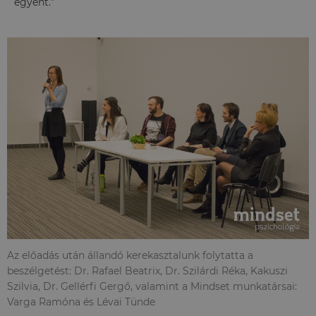
egyént.”
Az előadás után állandó kerekasztalunk folytatta a
beszélgetést: Dr. Rafael Beatrix, Dr. Szilárdi Réka, Kakuszi
Szilvia, Dr. Gellérfi Gergő, valamint a Mindset munkatársai:
Varga Ramóna és Lévai Tünde