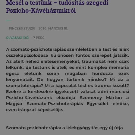
Mesél a testünk – tudósítás szegedi
Pszicho-Kávéházunkról
PINCZÉS ZSUZSI
2020. MÁRCIUS 18.
OLVASÁSI IDŐ:
7 PERC
A szomato-pszichoterápiás szemléletben a test és lélek
összekapcsolódása különösen fontos szerepet játszik.
Az átélt nehéz életeseményeket, traumákat nem csak
lelkünk, de testünk is átéli, és mint komplex memória
egész életünk során magában hordozza ezek
lenyomatait. De hogyan történik mindez? Mi az a
szomatoterápia? Mi a kapcsolat test és trauma között?
Ezekre a kérdésekre igyekezett választ adni márciusi
Pszicho-Kávéházunk előadója Szemerey Márton a
Magyar Szomato-Pszichoterápiás Egyesület elnöke,
ezen irányzat képviselője.
Szomato-pszichoterápia: a lélekgyógyítás egy új útja