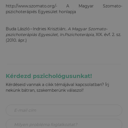
http://www.szomato.org/- A Magyar Szomato-
pszichoterápiés Egyesület honlapja
Buda László – Indries Krisztián:.
A Magyar Szomato-
pszichoterápiás Egyesület, In.Pszichoterápia,
XIX. évf. 2. sz.
(2010. ápr.)
Kérdezd pszichológusunkat!
Kérdéseid vannak a cikk témájával kapcsolatban? Írj
nekünk bátran, szakemberünk válaszol!