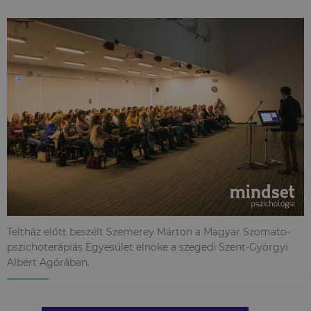
Teltház előtt beszélt Szemerey Márton a Magyar Szomato-
pszichoterápiás Egyesület elnöke a szegedi Szent-Györgyi
Albert Agórában.