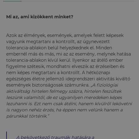
Mi az, ami kizökkent minket?
Azok az élmények, események, amelyek felett képesek
vagyunk megtartani a kontrollt, az úgynevezett
tolerancia-ablakon belül helyezkednek el. Minden
embernél más és más, mi az az esemény, melynek hatása
tolerancia-ablakon kívül kerül. Ilyenkor az átélő ember
figyelme szétesik, mondhatni elveszik az érzéseiben és
nem képes megtartani a kontrollt. A hétköznapi
egészséges életre jellemző idegrendszeri aktivitás kiváltó
események biztonságosak számunkra.
„A fiziológiai
aktiváltság hirtelen felmegy százra, hirtelen feszültek
leszünk valamitől, de ez ugyanilyen meredeken képes
lezuhanni is. Ezt nem csak átélni, hanem kívülről lekövetni
is nagyon nehéz érzés, ha éppen nem velünk hanem a
párunkkal történik.”
A bekövetkező traumák hatására a