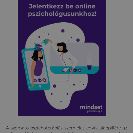
A szomato-pszichoterápiás szemlélet egyik alappillére az