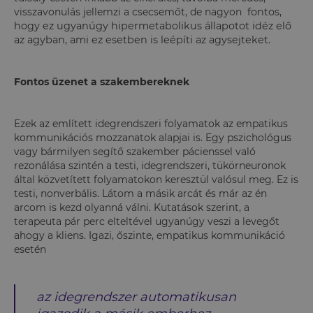
visszavonulás jellemzi a csecsemőt, de nagyon
fontos,
hogy ez ugyanúgy hipermetabolikus állapotot idéz elő
az agyban, ami ez esetben is leépíti az agysejteket.
Fontos üzenet a szakembereknek
Ezek az említett idegrendszeri folyamatok az empatikus
kommunikációs mozzanatok alapjai is. Egy pszichológus
vagy bármilyen segítő szakember pácienssel való
rezonálása szintén a testi, idegrendszeri, tükörneuronok
által közvetített folyamatokon keresztül valósul meg. Ez is
testi, nonverbális. Látom a másik arcát és már az én
arcom is kezd olyanná válni. Kutatások szerint, a
terapeuta pár perc elteltével ugyanúgy veszi a levegőt
ahogy a kliens. Igazi, őszinte, empatikus kommunikáció
esetén
az idegrendszer automatikusan