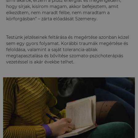
sírni akarok, érzem a plusz energiát és megengedem,
hogy sírjak, kisírom magam, akkor befejeztem, amit
elkezdtem, nem maradt félbe, nem maradtam a
körforgásban” – zárta előadását Szemerey.
Testünk jelzéseinek feltárása és megértése azonban közel
sem egy gyors folyamat. Korábbi traumák megértése és
feloldása, valamint a saját tolerancia-ablak
megtapasztalása és bővítése szomato-pszichoterápiás
vezetéssel is akár évekbe telhet.