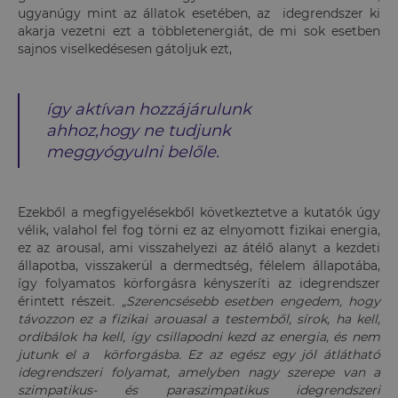
ugyanúgy mint az állatok esetében, az idegrendszer ki
akarja vezetni ezt a többletenergiát, de mi sok esetben
sajnos viselkedésesen gátoljuk ezt,
így aktívan hozzájárulunk
ahhoz,hogy ne tudjunk
meggyógyulni belőle.
Ezekből a megfigyelésekből következtetve a kutatók úgy
vélik, valahol fel fog törni ez az elnyomott fizikai energia,
ez az arousal, ami visszahelyezi az átélő alanyt a kezdeti
állapotba, visszakerül a dermedtség, félelem állapotába,
így folyamatos körforgásra kényszeríti az idegrendszer
érintett részeit
. „Szerencsésebb esetben engedem, hogy
távozzon ez a fizikai arouasal a testemből, sírok, ha kell,
ordibálok ha kell, így csillapodni kezd az energia, és nem
jutunk el a körforgásba. Ez az egész egy jól átlátható
idegrendszeri folyamat, amelyben nagy szerepe van a
szimpatikus- és paraszimpatikus idegrendszeri