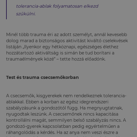
tolerancia-ablak folyamatosan elkezd
szűkülni.
Minél több trauma éri az adott személyt, annál kevesebb
dolog marad a biztonságos aktivitást kiváltó cselekvések
listáján „Ilyenkor egy hétköznapi, egészséges élethez
hozzátartozó aktiváltság is simán be tud borítani a
traumaélmények közé” – tette hozzá előadónk.
Test és trauma csecsemőkorban
A csecsemők, kisgyerekek nem rendelkeznek tolerancia-
ablakkal. Ebben a korban az egész idegrendszeri
szabályzásunk a gondozótól függ. Ha megnyugtatnak,
nyugodtak leszünk. A csecsemőnek nincs kapacitása
kontrollálni magát, semmilyen belső szabályzás nincs. A
gondozó-gyerek kapcsolatban pedig egyértelműen a
ráhangolódás a kérdés. Ha az anya nem veszi észre a