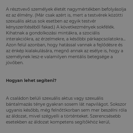
A résztvevő személyek életét nagymértékben befolyásolja
ez az élmény. (Már csak azért is, mert a testvérek közötti
szexuális aktus sok esetben az egyik testvér
kényszerítéséből fakad.) A következmények sokfélék.
Kihatnak a gondolkozási mintákra, a szociális
interakciókra, az érzelmekre, a későbbi párkapcsolatokra...
Azon felül azonban, hogy hatással vannak a fejlődésre és
az énkép kialakulására, megnő annak az esélye is, hogy a
személynek lesz-e valamilyen mentális betegsége a
jövőben.
Hogyan lehet segíteni?
A családon belüli szexuális aktus vagy szexuális
bántalmazás ténye gyakran sosem lát napvilágot. Sokszor
ugyanis később, még felnőttkorban sem mer beszélni róla
az áldozat, mivel szégyelli a történteket. Szerencsésebb
esetekben az áldozat kompetens segítőkhöz kerül,