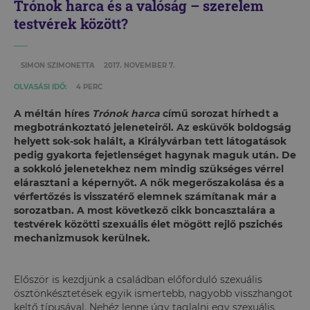
Trónok harca és a valóság – szerelem
testvérek között?
SIMON SZIMONETTA
2017. NOVEMBER 7.
OLVASÁSI IDŐ:
4 PERC
A méltán híres
Trónok harca
című sorozat hírhedt a
megbotránkoztató jeleneteiről. Az esküvők boldogság
helyett sok-sok halált, a Királyvárban tett látogatások
pedig gyakorta fejetlenséget hagynak maguk után. De
a sokkoló jelenetekhez nem mindig szükséges vérrel
elárasztani a képernyőt. A nők megerőszakolása és a
vérfertőzés is visszatérő elemnek számítanak már a
sorozatban. A most következő cikk boncasztalára a
testvérek közötti szexuális élet mögött rejlő pszichés
mechanizmusok kerülnek.
Először is kezdjünk a családban előforduló szexuális
ösztönkésztetések egyik ismertebb, nagyobb visszhangot
keltő típusával. Nehéz lenne úgy taglalni egy szexuális