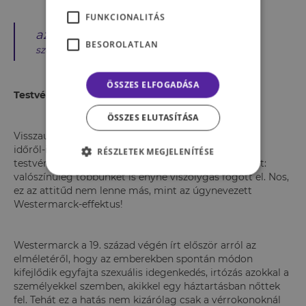
FUNKCIONALITÁS
az a testvérek között megjelenő
BESOROLATLAN
szexuális kapcsolat.
ÖSSZES ELFOGADÁSA
Testvérek
ÖSSZES ELUTASÍTÁSA
Visszaugorva
A Trónok Harca
jeleneteihez, melyben
időről-időre volt szerencsénk végignézni Cersei és
RÉSZLETEK MEGJELENÍTÉSE
testvére, Jaime Lannister szerelmének beteljesülését:
valószínűleg többünket is enyhe viszolygás fogott el. Nos,
ez az attitűd nem lenne más, mint az úgynevezett
Westermarck-effektus!
Westermarck a 19. század végén írt először arról az
elméletéről, hogy az emberekben spontán módon
kifejlődik egyfajta szexuális idegenkedés, irtózás azokkal a
személyekkel szemben, akikkel egy háztartásban nőttek
fel. Tehát ez a hatás nem kizárólag csak a vérrokonoknál