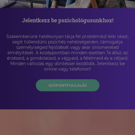
Jelentkezz be pszichológusunkhoz!
Szakemberünk hatékonyan tárja fel problémáid lelki okait,
segít túllendülni pszichés nehézségeiden, támogatja
személyiséged fejlődését vagy akár önismereted
elmélyítését. A középpontban minden esetben Te állsz: az
érzéseid, a gondolataid, a vágyaid, a félelmeid és a céljaid.
Minden változás egy döntéssel kezdődik. Jelentkezz be
online vagy telefonon!
IDŐPONTFOGLALÁS