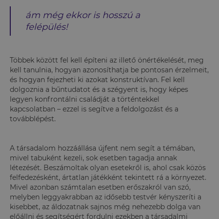
ám még ekkor is hosszú a
felépülés!
Többek között fel kell építeni az illető önértékelését, meg
kell tanulnia, hogyan azonosíthatja be pontosan érzelmeit,
és hogyan fejezheti ki azokat konstruktívan. Fel kell
dolgoznia a bűntudatot és a szégyent is, hogy képes
legyen konfrontálni családját a történtekkel
kapcsolatban – ezzel is segítve a feldolgozást és a
továbblépést.
A társadalom hozzáállása újfent nem segít a témában,
mivel tabuként kezeli, sok esetben tagadja annak
létezését. Beszámoltak olyan esetekről is, ahol csak közös
felfedezésként, ártatlan játékként tekintett rá a környezet.
Mivel azonban számtalan esetben erőszakról van szó,
melyben leggyakrabban az idősebb testvér kényszeríti a
kisebbet, az áldozatnak sajnos még nehezebb dolga van
előállni és segítségért fordulni ezekben a társadalmi