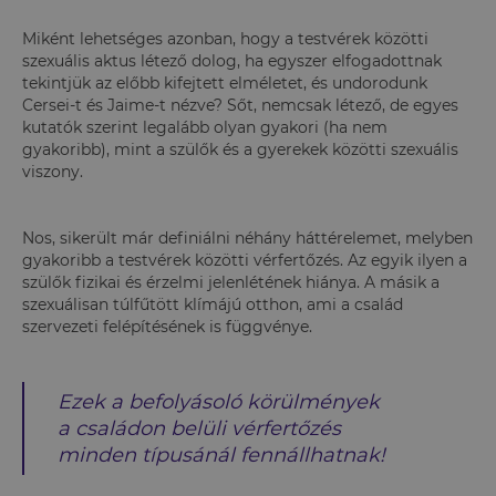
Miként lehetséges azonban, hogy a testvérek közötti
szexuális aktus létező dolog, ha egyszer elfogadottnak
tekintjük az előbb kifejtett elméletet, és undorodunk
Cersei-t és Jaime-t nézve? Sőt, nemcsak létező, de egyes
kutatók szerint legalább olyan gyakori (ha nem
gyakoribb), mint a szülők és a gyerekek közötti szexuális
viszony.
Nos, sikerült már definiálni néhány háttérelemet, melyben
gyakoribb a testvérek közötti vérfertőzés. Az egyik ilyen a
szülők fizikai és érzelmi jelenlétének hiánya. A másik a
szexuálisan túlfűtött klímájú otthon, ami a család
szervezeti felépítésének is függvénye.
Ezek a befolyásoló körülmények
a családon belüli vérfertőzés
minden típusánál fennállhatnak!