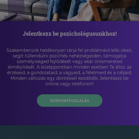
Jelentkezz be pszichológusunkhoz!
Szakemberünk hatékonyan tárja fel problémáid lelki okait,
segít túllendülni pszichés nehézségeiden, támogatja
személyiséged fejlődését vagy akár önismereted
elmélyítését. A középpontban minden esetben Te állsz: az
érzéseid, a gondolataid, a vágyaid, a félelmeid és a céljaid.
Minden változás egy döntéssel kezdődik. Jelentkezz be
online vagy telefonon!
IDŐPONTFOGLALÁS