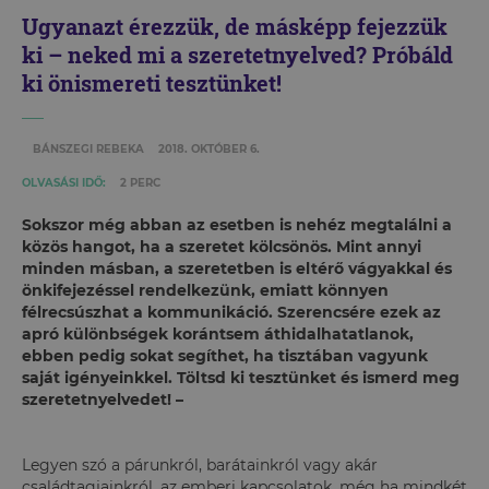
Ugyanazt érezzük, de másképp fejezzük
ki – neked mi a szeretetnyelved? Próbáld
ki önismereti tesztünket!
BÁNSZEGI REBEKA
2018. OKTÓBER 6.
OLVASÁSI IDŐ:
2 PERC
Sokszor még abban az esetben is nehéz megtalálni a
közös hangot, ha a szeretet kölcsönös. Mint annyi
minden másban, a szeretetben is eltérő vágyakkal és
önkifejezéssel rendelkezünk, emiatt könnyen
félrecsúszhat a kommunikáció. Szerencsére ezek az
apró különbségek korántsem áthidalhatatlanok,
ebben pedig sokat segíthet, ha tisztában vagyunk
saját igényeinkkel. Töltsd ki tesztünket és ismerd meg
szeretetnyelvedet! –
Legyen szó a párunkról, barátainkról vagy akár
családtagjainkról, az emberi kapcsolatok, még ha mindkét