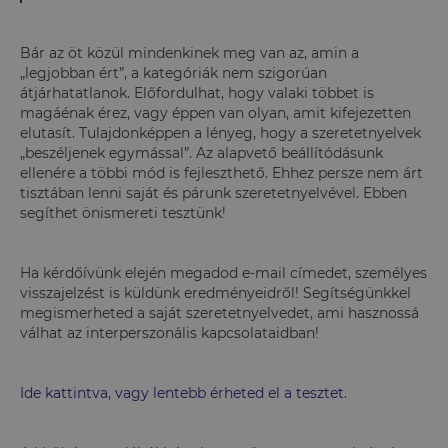
Bár az öt közül mindenkinek meg van az, amin a
„legjobban ért”, a kategóriák nem szigorúan
átjárhatatlanok. Előfordulhat, hogy valaki többet is
magáénak érez, vagy éppen van olyan, amit kifejezetten
elutasít. Tulajdonképpen a lényeg, hogy a szeretetnyelvek
„beszéljenek egymással”. Az alapvető beállítódásunk
ellenére a többi mód is fejleszthető. Ehhez persze nem árt
tisztában lenni saját és párunk szeretetnyelvével. Ebben
segíthet önismereti tesztünk!
Ha kérdőívünk elején megadod e-mail címedet, személyes
visszajelzést is küldünk eredményeidről! Segítségünkkel
megismerheted a saját szeretetnyelvedet, ami hasznossá
válhat az interperszonális kapcsolataidban!
Ide kattintva, vagy lentebb érheted el a tesztet.