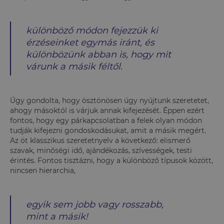
különböző módon fejezzük ki
érzéseinket egymás iránt, és
különbözünk abban is, hogy mit
várunk a másik féltől.
Úgy gondolta, hogy ösztönösen úgy nyújtunk szeretetet,
ahogy másoktól is várjuk annak kifejezését. Éppen ezért
fontos, hogy egy párkapcsolatban a felek olyan módon
tudják kifejezni gondoskodásukat, amit a másik megért.
Az öt klasszikus szeretetnyelv a következő: elismerő
szavak, minőségi idő, ajándékozás, szívességek, testi
érintés. Fontos tisztázni, hogy a különböző típusok között,
nincsen hierarchia,
egyik sem jobb vagy rosszabb,
mint a másik!