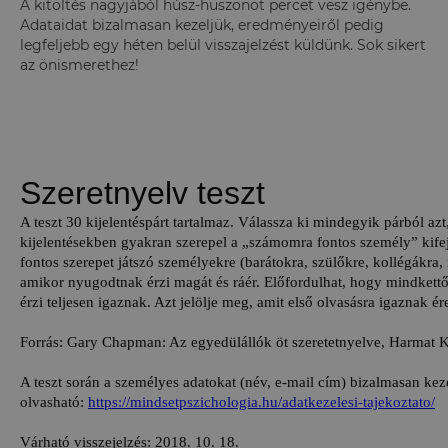
A kitöltés nagyjából húsz-huszonöt percet vesz igénybe.
Adataidat bizalmasan kezeljük, eredményeiről pedig
legfeljebb egy héten belül visszajelzést küldünk. Sok sikert
az önismerethez!