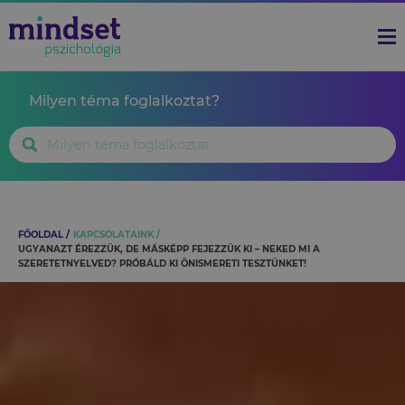
Milyen téma foglalkoztat?
FŐOLDAL
KAPCSOLATAINK
UGYANAZT ÉREZZÜK, DE MÁSKÉPP FEJEZZÜK KI – NEKED MI A
SZERETETNYELVED? PRÓBÁLD KI ÖNISMERETI TESZTÜNKET!