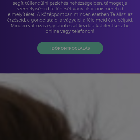
segít túllendülni pszichés nehézségeiden, támogatja
személyiséged fejlődését vagy akár önismereted
elmélyítését. A középpontban minden esetben Te állsz: az
érzéseid, a gondolataid, a vágyaid, a félelmeid és a céljaid.
Minden változás egy döntéssel kezdődik. Jelentkezz be
online vagy telefonon!
IDŐPONTFOGLALÁS