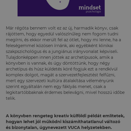
Már régóta bennem volt ez az új, harmadik könyv, csak
rájöttem, hogy egyedül valószínűleg nem fogom tudni
megírni, és ekkor merült fel az ötlet, hogy mi lenne, ha a
feleségemmel közösen írnánk, aki egyébként klinikai
szakpszichológus és a jungiánus irányvonalat képviseli.
Tulajdonképpen innen jöttek az archetípusok, amik a
könyvben is vannak, és úgy döntöttünk, hogy négy
archetípus és húsz küldetés köré fogjuk ezt a rendkívül
komplex dolgot, magát a szervezetfejlesztést felfűzni,
mert egy szervezeti kultúra átalakítása véleményünk
szerint egyáltalán nem egy fáklyás menet, csak a
legkitartóbbaknak érdemes belevágni, mivel hosszú időbe
telik.
A könyvben rengeteg kreatív külföldi példát említetek,
hogyan lehet jól működni kiszámíthatatlanul változó
és bizonytalan, úgynevezett VUCA helyzetekben.