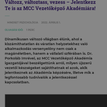
Változz, változtass, vezess – Jelentkezz
Te is az MCC Vezetőképző Akadémiára!
MINDSET PSZICHOLÓGIA
2022. ÁPRILIS 1.
OLVASÁSI IDŐ:
1 PERC
Dinamikusan változó világban élünk, ahol a
kiszámíthatatlan és váratlan helyzetekhez való
alkalmazkodás versenyelőny nem csak a
magánéletben, hanem a vállalati szférában is. Dr.
Porkoláb Imrével, az MCC Vezetőképző Akadémia
igazgatójával beszélgettünk arról, milyen újszerű
vezetői készségeket sajátíthatnak el azok, akik
jelentkeznek az Akadémia képzésére, illetve mik a
legfontosabb tudnivalók a jelentkezéssel
kapcsolatban.