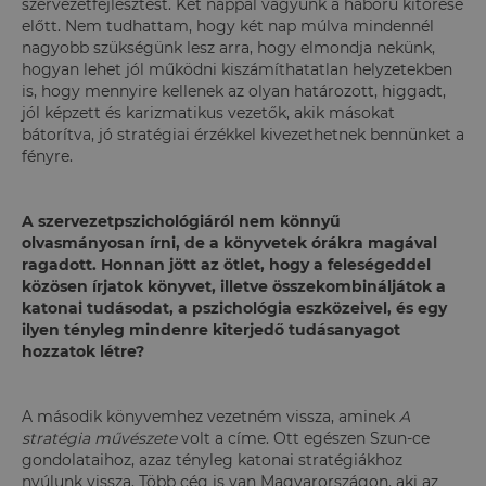
szervezetfejlesztést. Két nappal vagyunk a háború kitörése
előtt. Nem tudhattam, hogy két nap múlva mindennél
nagyobb szükségünk lesz arra, hogy elmondja nekünk,
hogyan lehet jól működni kiszámíthatatlan helyzetekben
is, hogy mennyire kellenek az olyan határozott, higgadt,
jól képzett és karizmatikus vezetők, akik másokat
bátorítva, jó stratégiai érzékkel kivezethetnek bennünket a
fényre.
A szervezetpszichológiáról nem könnyű
olvasmányosan írni, de a könyvetek órákra magával
ragadott. Honnan jött az ötlet, hogy a feleségeddel
közösen írjatok könyvet, illetve összekombináljátok a
katonai tudásodat, a pszichológia eszközeivel, és egy
ilyen tényleg mindenre kiterjedő tudásanyagot
hozzatok létre?
A második könyvemhez vezetném vissza, aminek
A
stratégia művészete
volt a címe. Ott egészen Szun-ce
gondolataihoz, azaz tényleg katonai stratégiákhoz
nyúlunk vissza. Több cég is van Magyarországon, aki az