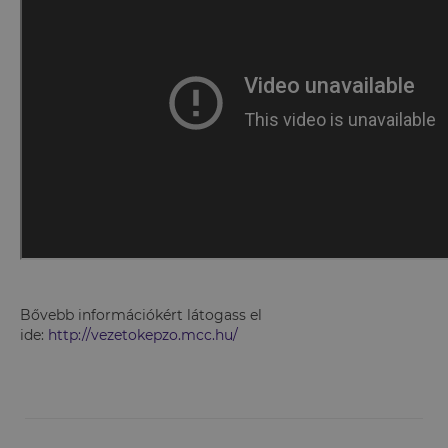
Bővebb információkért látogass el
ide:
http://vezetokepzo.mcc.hu/