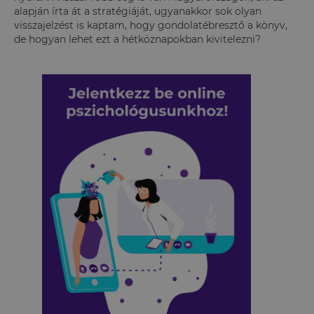
alapján írta át a stratégiáját, ugyanakkor sok olyan
visszajelzést is kaptam, hogy gondolatébresztő a könyv,
de hogyan lehet ezt a hétköznapokban kivitelezni?