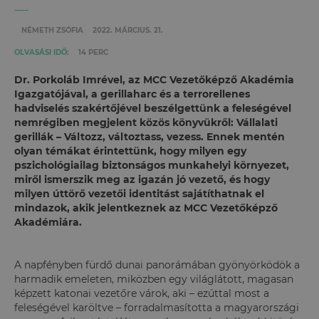
NÉMETH ZSÓFIA
2022. MÁRCIUS. 21.
OLVASÁSI IDŐ:
14 PERC
Dr. Porkoláb Imrével, az MCC Vezetőképző Akadémia
Igazgatójával, a gerillaharc és a terrorellenes
hadviselés szakértőjével beszélgettünk a feleségével
nemrégiben megjelent közös könyvükről: Vállalati
gerillák – Változz, változtass, vezess. Ennek mentén
olyan témákat érintettünk, hogy milyen egy
pszichológiailag biztonságos munkahelyi környezet,
miről ismerszik meg az igazán jó vezető, és hogy
milyen úttörő vezetői identitást sajátíthatnak el
mindazok, akik jelentkeznek az MCC Vezetőképző
Akadémiára.
A napfényben fürdő dunai panorámában gyönyörködök a
harmadik emeleten, miközben egy világlátott, magasan
képzett katonai vezetőre várok, aki – ezúttal most a
feleségével karöltve – forradalmasította a magyarországi