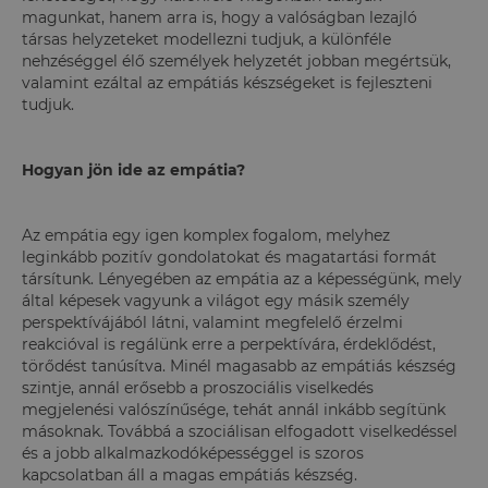
magunkat, hanem arra is, hogy a valóságban lezajló
társas helyzeteket modellezni tudjuk, a különféle
nehzéséggel élő személyek helyzetét jobban megértsük,
valamint ezáltal az empátiás készségeket is fejleszteni
tudjuk.
Hogyan jön ide az empátia?
Az empátia egy igen komplex fogalom, melyhez
leginkább pozitív gondolatokat és magatartási formát
társítunk. Lényegében az empátia az a képességünk, mely
által képesek vagyunk a világot egy másik személy
perspektívájából látni, valamint megfelelő érzelmi
reakcióval is regálünk erre a perpektívára, érdeklődést,
törődést tanúsítva. Minél magasabb az empátiás készség
szintje, annál erősebb a proszociális viselkedés
megjelenési valószínűsége, tehát annál inkább segítünk
másoknak. Továbbá a szociálisan elfogadott viselkedéssel
és a jobb alkalmazkodóképességgel is szoros
kapcsolatban áll a magas empátiás készség.