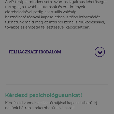
A VR-terápia mindenesetre számos izgalmas lehetőséget
tartogat, a további kutatások és eredmények
előrehaladtával pedig a virtuális valóság
használhatóságával kapcsolatban is több információt
tudhatunk majd meg az interperszonális működésekkel,
továbbá az empátia fejlesztésével kapcsolatban.
FELHASZNÁLT IRODALOM
Kérdezd pszichológusunkat!
Kérdéseid vannak a cikk témájával kapcsolatban? Írj
nekünk bátran, szakemberünk válaszol!