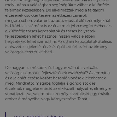
mely utána a valóságban segítségükre válhat a különféle
félelmek kezelésében. De alkalmazzák még a fájdalom
érzésének csökkentésére, az étkezési zavarok
megértésében, valamint az autizmussal élő személyeknél
is. Utóbbiak számára is az érzelmek jobb megértésében és
a különféle társas kapcsolatok és társas helyzetek
fejlesztésében lehet hasznos, hiszen valós életbeli
helyzeteket lehet szimulálni. Az ottani kapcsolatok átélése,
a részvétel a jelenlét érzését építheti fel, ezért az élmény
valóságos érzetét keltheti.
De hogyan is működik, és hogyan válhat a virtuális
valóság az empátia fejlesztésének eszközévé? Az empátia
és a jelenlét érzése között hasonló vonások jelenhetnek
meg. Mindkettő magába foglalja a gondolatok és
érzelmek megjelenenését az elképzelt helyzetre, élményre
vonatkoztatva, valamint a személy kivetülését egy másik
ember élményeibe, vagy környezetébe. Tehát,
ha a virtuális valóság