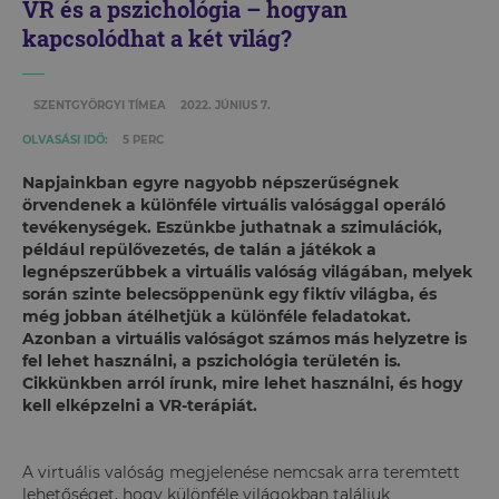
VR és a pszichológia – hogyan
kapcsolódhat a két világ?
SZENTGYÖRGYI TÍMEA
2022. JÚNIUS 7.
OLVASÁSI IDŐ:
5 PERC
Napjainkban egyre nagyobb népszerűségnek
örvendenek a különféle virtuális valósággal operáló
tevékenységek. Eszünkbe juthatnak a szimulációk,
például repülővezetés, de talán a játékok a
legnépszerűbbek a virtuális valóság világában, melyek
során szinte belecsöppenünk egy fiktív világba, és
még jobban átélhetjük a különféle feladatokat.
Azonban a virtuális valóságot számos más helyzetre is
fel lehet használni, a pszichológia területén is.
Cikkünkben arról írunk, mire lehet használni, és hogy
kell elképzelni a VR-terápiát.
A virtuális valóság megjelenése nemcsak arra teremtett
lehetőséget, hogy különféle világokban találjuk