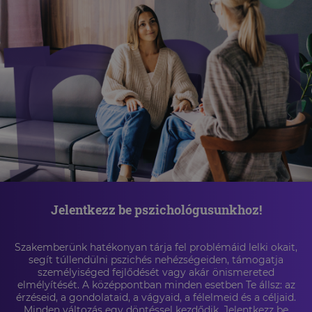
Jelentkezz be pszichológusunkhoz!
Szakemberünk hatékonyan tárja fel problémáid lelki okait,
segít túllendülni pszichés nehézségeiden, támogatja
személyiséged fejlődését vagy akár önismereted
elmélyítését. A középpontban minden esetben Te állsz: az
érzéseid, a gondolataid, a vágyaid, a félelmeid és a céljaid.
Minden változás egy döntéssel kezdődik. Jelentkezz be