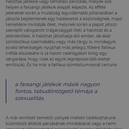
halottas játékok vagy temetési paródiák, melyek sok
helyen a farsangi játékok alapját képezik. Az efféle
jelenetek során a mulatság legvidámabb pillanatában a
játszók bejelentenek egy halálesetet a közönségnek, majd
temetésre invitálják őket, melynek során a papot játszó
szereplő válogatott trágársággal illeti a halottat és a
jelenlévőket. A halottat játszhatja élő ember, de akár
szimbolikus szalmabábu vagy más tárgy is, mindegyik
kiváló lehetőséget nyújthat más jellegű, főként fallikus
tréfák elsütésére is (a halott nadrágjából kilóg egy
sárgarépa, hogy csak az egyik legnépszerűbb esetet
említsük). És ha már a fallikus szimbólumoknál tartunk:
a farsangi játékok másik nagyon
fontos, tabudöntögető témája a
szexualitás.
A már említett temetői csínyek mellett találkozhatunk
különböző állatok párzásának imitálásával vagy a nemi