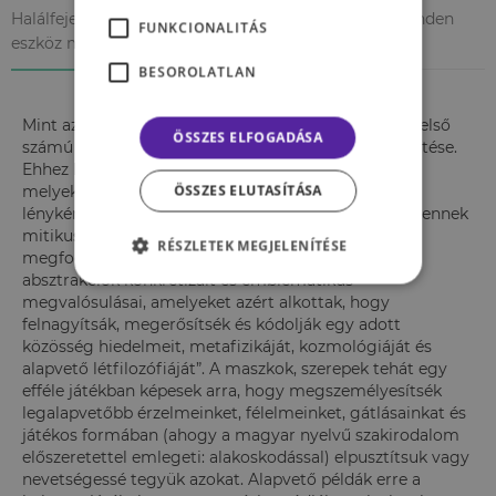
Halálfejek, koponyák – ha a tél elűzéséről van szó, minden
FUNKCIONALITÁS
eszköz megengedett
BESOROLATLAN
Mint azt már fentebb említettük, a farsangi rítusok első
ÖSSZES ELFOGADÁSA
számú célja a tél elűzése és a termékenység elősegítése.
Ehhez hívjuk segítségül a jelmezeket és maszkokat,
ÖSSZES ELUTASÍTÁSA
melyekkel nemcsak megtapasztalhatjuk egy másik
lényként való létezés erejét, de a közösség számára ennek
mitikus ereje is lehet. Inih A. Ebong antropológus
RÉSZLETEK MEGJELENÍTÉSE
megfogalmazásában „a maszkok a mitológiai
absztrakciók konkretizált és emblematikus
megvalósulásai, amelyeket azért alkottak, hogy
felnagyítsák, megerősítsék és kódolják egy adott
közösség hiedelmeit, metafizikáját, kozmológiáját és
alapvető létfilozófiáját”. A maszkok, szerepek tehát egy
efféle játékban képesek arra, hogy megszemélyesítsék
legalapvetőbb érzelmeinket, félelmeinket, gátlásainkat és
játékos formában (ahogy a magyar nyelvű szakirodalom
előszeretettel emlegeti: alakoskodással) elpusztítsuk vagy
nevetségessé tegyük azokat. Alapvető példák erre a