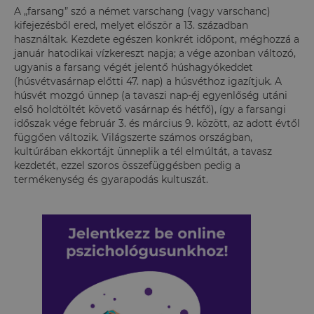
A „farsang” szó a német varschang (vagy varschanc)
kifejezésből ered, melyet először a 13. században
használtak. Kezdete egészen konkrét időpont, méghozzá a
január hatodikai vízkereszt napja; a vége azonban változó,
ugyanis a farsang végét jelentő húshagyókeddet
(húsvétvasárnap előtti 47. nap) a húsvéthoz igazítjuk. A
húsvét mozgó ünnep (a tavaszi nap-éj egyenlőség utáni
első holdtöltét követő vasárnap és hétfő), így a farsangi
időszak vége február 3. és március 9. között, az adott évtől
függően változik. Világszerte számos országban,
kultúrában ekkortájt ünneplik a tél elmúltát, a tavasz
kezdetét, ezzel szoros összefüggésben pedig a
termékenység és gyarapodás kultuszát.