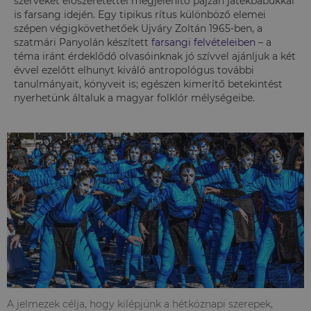
szerveket előszeretettel megjelenítő pajzán játékbábukkal
is farsang idején. Egy tipikus rítus különböző elemei
szépen végigkövethetőek Ujváry Zoltán 1965-ben, a
szatmári Panyolán készített
farsangi felvételeiben
– a
téma iránt érdeklődő olvasóinknak jó szívvel ajánljuk a két
évvel ezelőtt elhunyt kiváló antropológus további
tanulmányait, könyveit is; egészen kimerítő betekintést
nyerhetünk általuk a magyar folklór mélységeibe.
A jelmezek célja, hogy kilépjünk a hétköznapi szerepek,