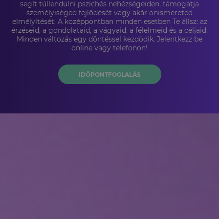
segít túllendülni pszichés nehézségeiden, támogatja
személyiséged fejlődését vagy akár önismereted
elmélyítését. A középpontban minden esetben Te állsz: az
érzéseid, a gondolataid, a vágyaid, a félelmeid és a céljaid.
Minden változás egy döntéssel kezdődik. Jelentkezz be
online vagy telefonon!
IDŐPONTFOGLALÁS