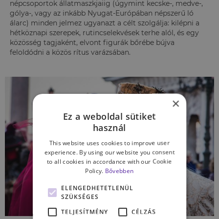
népcsoportok állatmaszkjaiig (úgymint kecske-, medve-,
gólya-, vagy az inkább Nyugat-Európában népszerű ló
álarc) minden jelmez ugyanazt a célt szolgálja: kilépni a
hétköznapi szerepek, rutincselekvések terhe alól, és egy
közösség tagjaként, elvont figurák bőrébe bújva
feloldódni a közös rítus varázsában.
×
Ez a weboldal sütiket
használ
This website uses cookies to improve user
experience. By using our website you consent
to all cookies in accordance with our Cookie
Policy.
Bővebben
ELENGEDHETETLENÜL
SZÜKSÉGES
TELJESÍTMÉNY
CÉLZÁS