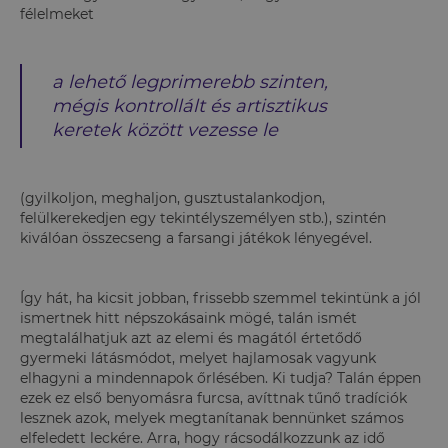
félelmeket
a lehető legprimerebb szinten,
mégis kontrollált és artisztikus
keretek között vezesse le
(gyilkoljon, meghaljon, gusztustalankodjon,
felülkerekedjen egy tekintélyszemélyen stb.), szintén
kiválóan összecseng a farsangi játékok lényegével.
Így hát, ha kicsit jobban, frissebb szemmel tekintünk a jól
ismertnek hitt népszokásaink mögé, talán ismét
megtalálhatjuk azt az elemi és magától értetődő
gyermeki látásmódot, melyet hajlamosak vagyunk
elhagyni a mindennapok őrlésében. Ki tudja? Talán éppen
ezek ez első benyomásra furcsa, avíttnak tűnő tradíciók
lesznek azok, melyek megtanítanak bennünket számos
elfeledett leckére. Arra, hogy rácsodálkozzunk az idő