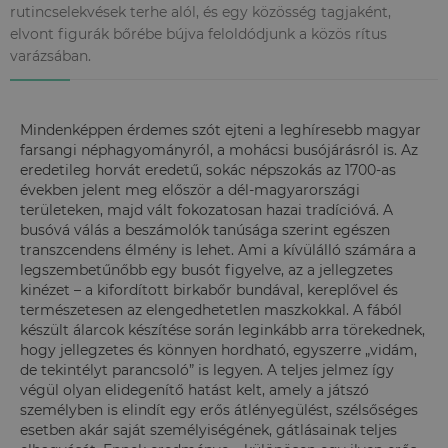
rutincselekvések terhe alól, és egy közösség tagjaként,
elvont figurák bőrébe bújva feloldódjunk a közös rítus
varázsában.
Mindenképpen érdemes szót ejteni a leghíresebb magyar
farsangi néphagyományról, a mohácsi busójárásról is. Az
eredetileg horvát eredetű, sokác népszokás az 1700-as
években jelent meg először a dél-magyarországi
területeken, majd vált fokozatosan hazai tradícióvá. A
busóvá válás a beszámolók tanúsága szerint egészen
transzcendens élmény is lehet. Ami a kívülálló számára a
legszembetűnőbb egy busót figyelve, az a jellegzetes
kinézet – a kifordított birkabőr bundával, kereplővel és
természetesen az elengedhetetlen maszkokkal. A fából
készült álarcok készítése során leginkább arra törekednek,
hogy jellegzetes és könnyen hordható, egyszerre „vidám,
de tekintélyt parancsoló” is legyen. A teljes jelmez így
végül olyan elidegenítő hatást kelt, amely a játszó
személyben is elindít egy erős átlényegülést, szélsőséges
esetben akár saját személyiségének, gátlásainak teljes