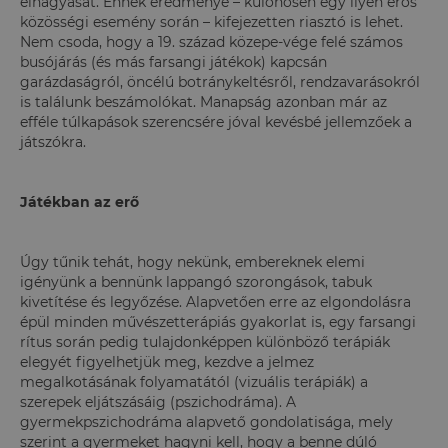
elhagyását. Ennek eredménye – különösen egy ilyen erős
közösségi esemény során – kifejezetten riasztó is lehet.
Nem csoda, hogy a 19. század közepe-vége felé számos
busójárás (és más farsangi játékok) kapcsán
garázdaságról, öncélú botránykeltésről, rendzavarásokról
is találunk beszámolókat. Manapság azonban már az
efféle túlkapások szerencsére jóval kevésbé jellemzőek a
játszókra.
Játékban az erő
Úgy tűnik tehát, hogy nekünk, embereknek elemi
igényünk a bennünk lappangó szorongások, tabuk
kivetítése és legyőzése. Alapvetően erre az elgondolásra
épül minden művészetterápiás gyakorlat is, egy farsangi
rítus során pedig tulajdonképpen különböző terápiák
elegyét figyelhetjük meg, kezdve a jelmez
megalkotásának folyamatától (vizuális terápiák) a
szerepek eljátszásáig (pszichodráma). A
gyermekpszichodráma alapvető gondolatisága, mely
szerint a gyermeket hagyni kell, hogy a benne dúló