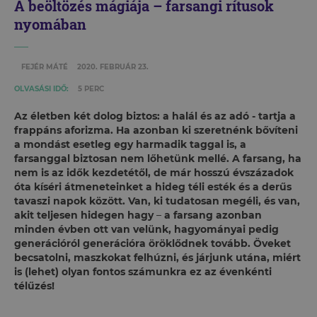
A beöltözés mágiája – farsangi rítusok
nyomában
FEJÉR MÁTÉ
2020. FEBRUÁR 23.
OLVASÁSI IDŐ:
5 PERC
Az életben két dolog biztos: a halál és az adó - tartja a
frappáns aforizma. Ha azonban ki szeretnénk bővíteni
a mondást esetleg egy harmadik taggal is, a
farsanggal biztosan nem lőhetünk mellé. A farsang, ha
nem is az idők kezdetétől, de már hosszú évszázadok
óta kíséri átmeneteinket a hideg téli esték és a derűs
tavaszi napok között. Van, ki tudatosan megéli, és van,
akit teljesen hidegen hagy
–
a farsang azonban
minden évben ott van velünk, hagyományai pedig
generációról generációra öröklődnek tovább. Öveket
becsatolni, maszkokat felhúzni, és járjunk utána, miért
is (lehet) olyan fontos számunkra ez az évenkénti
télűzés!