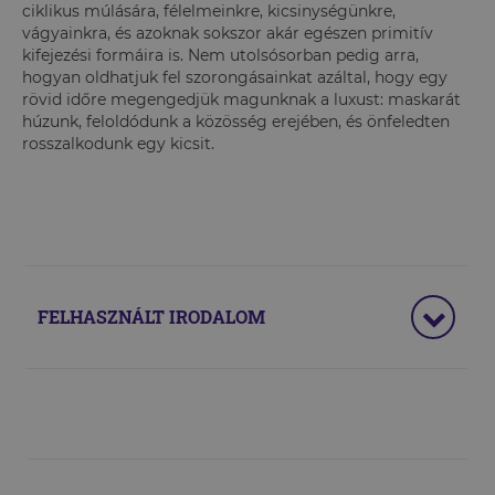
ciklikus múlására, félelmeinkre, kicsinységünkre,
vágyainkra, és azoknak sokszor akár egészen primitív
kifejezési formáira is. Nem utolsósorban pedig arra,
hogyan oldhatjuk fel szorongásainkat azáltal, hogy egy
rövid időre megengedjük magunknak a luxust: maskarát
húzunk, feloldódunk a közösség erejében, és önfeledten
rosszalkodunk egy kicsit.
FELHASZNÁLT IRODALOM