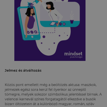
Jelmez és átváltozás
Közös pont emellett még a beöltözés aktusa: maszkok,
jelmezek egész sora kerül fel ilyenkor az ünneplő
tömegre, melyek sokszor szimbolikus jelentéssel bírnak. A
velencei karnevál színes forgatagától elkezdve a busók
bizarr öltözetein át a különböző magyar, román, szláv