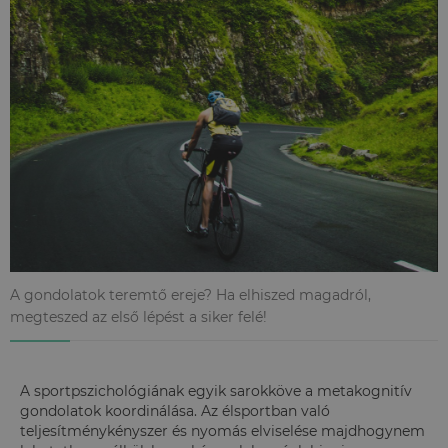
A gondolatok teremtő ereje? Ha elhiszed magadról,
megteszed az első lépést a siker felé!
A sportpszichológiának egyik sarokköve a metakognitív
gondolatok koordinálása. Az élsportban való
teljesítménykényszer és nyomás elviselése majdhogynem