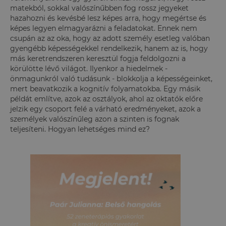
matekból, sokkal valószínűbben fog rossz jegyeket
hazahozni és kevésbé lesz képes arra, hogy megértse és
képes legyen elmagyarázni a feladatokat. Ennek nem
csupán az az oka, hogy az adott személy esetleg valóban
gyengébb képességekkel rendelkezik, hanem az is, hogy
más keretrendszeren keresztül fogja feldolgozni a
körülötte lévő világot. Ilyenkor a hiedelmek -
önmagunkról való tudásunk - blokkolja a képességeinket,
mert beavatkozik a kognitív folyamatokba. Egy másik
példát említve, azok az osztályok, ahol az oktatók előre
jelzik egy csoport felé a várható eredményeket, azok a
személyek valószínűleg azon a szinten is fognak
teljesíteni. Hogyan lehetséges mind ez?