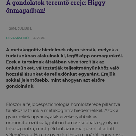
A gondolatok teremtő ereje: Higgy
önmagadban!
2016. JÚLIUS 1.
OLVASÁSI IDŐ:
4 PERC
A metakognitív hiedelmek olyan sémák, melyek a
tudatunkban alakulnak ki, legfőképp önmagunkról.
Ezek a tartalmak általában véve torzítják az
önképünket, változtatják teljesítményünkhöz való
hozzáállásunkat és reflexiónkat egyaránt. Erejük
sokkal jelentősebb, mint ahogyan azt elsőre
gondolnánk.
Először a fejlődéspszichológia homlokterébe pillantva
találkozhattunk a metakognitív hiedelmekkel. Azok a
gyermekek ugyanis, akik érzékenyebbek és
önmonitorozóbbak, jobban támaszkodnak egy olyan
fókuszpontra, mint például az önmagukról alkotott
véleményük. Ha egy gyerek elhiszi magáról, hogy rossz