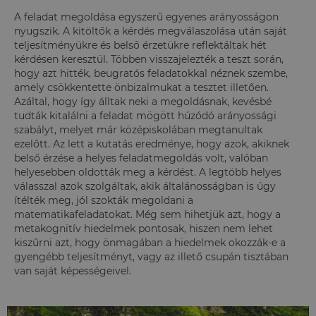
A feladat megoldása egyszerű egyenes arányosságon
nyugszik. A kitöltők a kérdés megválaszolása után saját
teljesítményükre és belső érzetükre reflektáltak hét
kérdésen keresztül. Többen visszajelezték a teszt során,
hogy azt hitték, beugratós feladatokkal néznek szembe,
amely csökkentette önbizalmukat a tesztet illetően.
Azáltal, hogy így álltak neki a megoldásnak, kevésbé
tudták kitalálni a feladat mögött húzódó arányossági
szabályt, melyet már középiskolában megtanultak
ezelőtt. Az lett a kutatás eredménye, hogy azok, akiknek
belső érzése a helyes feladatmegoldás volt, valóban
helyesebben oldották meg a kérdést. A legtöbb helyes
válasszal azok szolgáltak, akik általánosságban is úgy
ítélték meg, jól szokták megoldani a
matematikafeladatokat. Még sem hihetjük azt, hogy a
metakognitív hiedelmek pontosak, hiszen nem lehet
kiszűrni azt, hogy önmagában a hiedelmek okozzák-e a
gyengébb teljesítményt, vagy az illető csupán tisztában
van saját képességeivel.