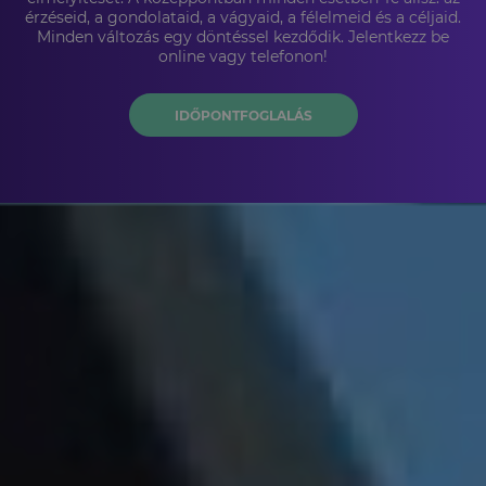
érzéseid, a gondolataid, a vágyaid, a félelmeid és a céljaid.
Minden változás egy döntéssel kezdődik. Jelentkezz be
online vagy telefonon!
IDŐPONTFOGLALÁS