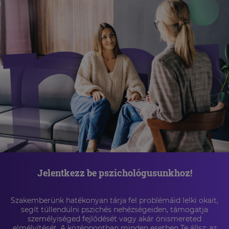
Jelentkezz be pszichológusunkhoz!
Szakemberünk hatékonyan tárja fel problémáid lelki okait,
segít túllendülni pszichés nehézségeiden, támogatja
személyiséged fejlődését vagy akár önismereted
elmélyítését. A középpontban minden esetben Te állsz: az