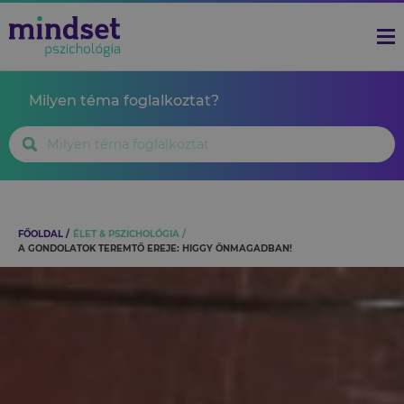
Milyen téma foglalkoztat?
FŐOLDAL
ÉLET & PSZICHOLÓGIA
A GONDOLATOK TEREMTŐ EREJE: HIGGY ÖNMAGADBAN!