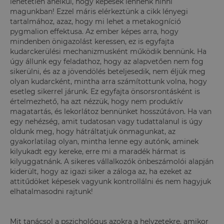
lehetetlen anélkül, hogy képesek lennénk hinni
magunkban! Ezzel máris elérkeztünk a cikk lényegi
tartalmához, azaz, hogy mi lehet a metakogníció
pygmalion effektusa. Az ember képes arra, hogy
mindenben önigazolást keressen, ez is egyfajta
kudarckerülési mechanizmusként működik bennünk. Ha
úgy állunk egy feladathoz, hogy az alapvetően nem fog
sikerülni, és az a jövendölés beteljesedik, nem éljük meg
olyan kudarcként, mintha arra számítottunk volna, hogy
esetleg sikerrel járunk. Ez egyfajta önsorsrontásként is
értelmezhető, ha azt nézzük, hogy nem produktív
magatartás, és lekorlátoz bennünket hosszútávon. Ha van
egy nehézség, amit tudatosan vagy tudattalanul is úgy
oldunk meg, hogy hátráltatjuk önmagunkat, az
gyakorlatilag olyan, mintha lenne egy autónk, aminek
kilyukadt egy kereke, erre mi a maradék hármat is
kilyuggatnánk. A sikeres vállalkozók önbeszámolói alapján
kiderült, hogy az igazi siker a záloga az, ha ezeket az
attitűdöket képesek vagyunk kontrollálni és nem hagyjuk
elhatalmasodni rajtunk!
Mit tanácsol a pszichológus azokra a helyzetekre, amikor