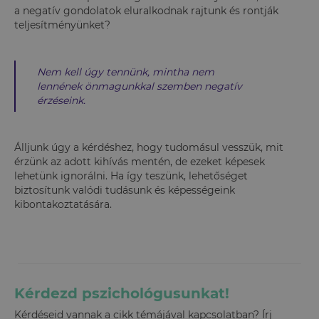
a negatív gondolatok eluralkodnak rajtunk és rontják
teljesítményünket?
Nem kell úgy tennünk, mintha nem
lennének önmagunkkal szemben negatív
érzéseink.
Álljunk úgy a kérdéshez, hogy tudomásul vesszük, mit
érzünk az adott kihívás mentén, de ezeket képesek
lehetünk ignorálni. Ha így teszünk, lehetőséget
biztosítunk valódi tudásunk és képességeink
kibontakoztatására.
Kérdezd pszichológusunkat!
Kérdéseid vannak a cikk témájával kapcsolatban? Írj