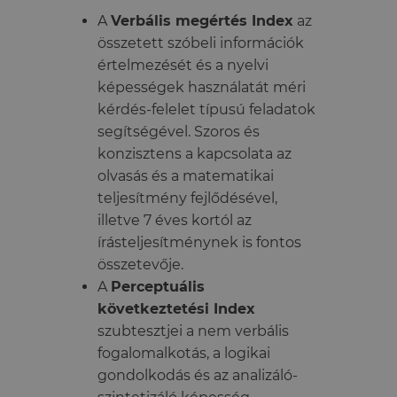
A
Verbális megértés Index
az
összetett szóbeli információk
értelmezését és a nyelvi
képességek használatát méri
kérdés-felelet típusú feladatok
segítségével. Szoros és
konzisztens a kapcsolata az
olvasás és a matematikai
teljesítmény fejlődésével,
illetve 7 éves kortól az
írásteljesítménynek is fontos
összetevője.
A
Perceptuális
következtetési Index
szubtesztjei a nem verbális
fogalomalkotás, a logikai
gondolkodás és az analizáló-