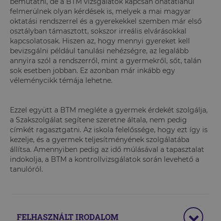
bemutatni, de a BTM vizsgálatok kapcsán óhatatlanul
felmerülnek olyan kérdések is, melyek a mai magyar
oktatási rendszerrel és a gyerekekkel szemben már első
osztályban támasztott, sokszor irreális elvárásokkal
kapcsolatosak. Hiszen az, hogy mennyi gyereket kell
bevizsgálni például tanulási nehézségre, az legalább
annyira szól a rendszerről, mint a gyermekről, sőt, talán
sok esetben jobban. Ez azonban már inkább egy
véleménycikk témája lehetne.
Ezzel együtt a BTM megléte a gyermek érdekét szolgálja,
a Szakszolgálat segítene szeretne általa, nem pedig
címkét ragasztgatni. Az iskola felelőssége, hogy ezt így is
kezelje, és a gyermek teljesítményének szolgálatába
állítsa. Amennyiben pedig az idő múlásával a tapasztalat
indokolja, a BTM a kontrollvizsgálatok során levehető a
tanulóról.
FELHASZNÁLT IRODALOM