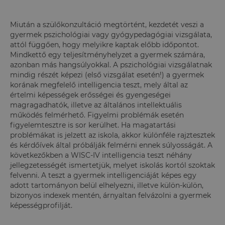
Miután a szülőkonzultáció megtörtént, kezdetét veszi a
gyermek pszichológiai vagy gyógypedagógiai vizsgálata,
attól függően, hogy melyikre kaptak előbb időpontot.
Mindkettő egy teljesítményhelyzet a gyermek számára,
azonban más hangsúlyokkal. A pszichológiai vizsgálatnak
mindig részét képezi (első vizsgálat esetén!) a gyermek
korának megfelelő intelligencia teszt, mely által az
értelmi képességek erősségei és gyengeségei
magragadhatók, illetve az általános intellektuális
működés felmérhető. Figyelmi problémák esetén
figyelemtesztre is sor kerülhet. Ha magatartási
problémákat is jelzett az iskola, akkor különféle rajztesztek
és kérdőívek által próbálják felmérni ennek súlyosságát. A
következőkben a WISC-IV intelligencia teszt néhány
jellegzetességét ismertetjük, melyet iskolás kortól szoktak
felvenni. A teszt a gyermek intelligenciáját képes egy
adott tartományon belül elhelyezni, illetve külön-külön,
bizonyos indexek mentén, árnyaltan felvázolni a gyermek
képességprofilját.