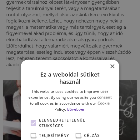
gyermek társaihoz képest látványosan gyengébben
teljesít a tanulmányai terén, vagy a magatartásában
mutat olyasmit, mellyel akár az iskola keretein kívül is
foglalkozni kellene. Lehet, hogy nehezen megy neki a
magyar, a matematika vagy más tantárgyak, esetleg a
figyelmével akad probléma, és úgy tűnik, hogy az idő
előrehaladtával a lemaradások csak gyarapodnak.
Előfordulhat, hogy valamiért megváltozik a gyermek
magatartása, esetleg indulatos vagy éppen visszahúzódó
lesz, nehezen teremt kapcsolatot a kortársaival és
×
akadozik a beilleszkedése a csoportba.
Ez a weboldal sütiket
használ
This website uses cookies to improve user
experience. By using our website you consent
to all cookies in accordance with our Cookie
Policy.
Bővebben
ELENGEDHETETLENÜL
SZÜKSÉGES
TELJESÍTMÉNY
CÉLZÁS