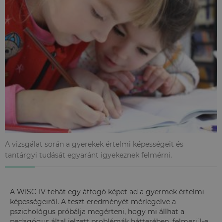
A vizsgálat során a gyerekek értelmi képességeit és
tantárgyi tudását egyaránt igyekeznek felmérni.
A WISC-IV tehát egy átfogó képet ad a gyermek értelmi
képességeiről. A teszt eredményét mérlegelve a
pszichológus próbálja megérteni, hogy mi állhat a
pedagógus által jelzett problémák hátterében, felmerül-e