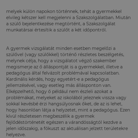
melyek külön napokon történnek, tehát a gyermekkel
elvileg kétszer kell megjelenni a Szakszolgálatban. Miután
a szülő bejelentkezése megtörtént, a Szakszolgálat
munkatársai értesítik a szülőt a két időpontról.
A gyermek vizsgálatát minden esetben megelőzi a
szülővel (vagy szülőkkel) történő részletes beszélgetés,
melynek célja, hogy a vizsgálatot végző szakember
megismerje az ő álláspontját is a gyermekkel, illetve a
pedagógus által felvázolt problémával kapcsolatban.
Kardinális kérdés, hogy egyetért-e a pedagógus
jellemzésével, vagy esetleg más állásponton van.
Elképzelhető, hogy ő például nem észleli azokat a
problémákat, melyeket az iskolából jeleznek vissza vagy
sokkal kevésbé érzi hangsúlyosnak őket, de az is lehet,
hogy hasonlóan látja a helyzetet, mint a pedagógus. Ezen
kívül részletesen megbeszélik a gyermek
fejlődéstörténetét egészen a várandósságtól kezdve a
jelen időszakig, a fókuszt az aktuálisan jelzett területekre
helyezve.