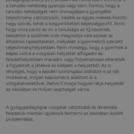
a tanulási nehézség gyanúja vagy sem. Fontos, hogy a
tanulási nehézséget nem önmagában a gyengébb
teljesítmény valószínűsíti, inkább az egyes indexek közötti
nagy szórás, tehát a kiegyenlítetlen képességprofil. Arról,
hogy mire jutott és mi a tanulsága az IQ-tesztnek,
beszámol a szülőnek is és megosztja vele azokat az
általános tapasztalatait, melyeket a gyermekről szerzett
teljesítményhelyzetben. Nem mindegy, hogy a gyermek a
képes volt-e a vizsgálati helyzetet elfogadni és
feladathelyzetben maradni, vagy folyamatosan elterelték
a figyelmét a játékok és kilépett a helyzetből. Az is
lényeges, hogy a kezdeti szorongása oldódott-e az idő
múlásával, milyen kapcsolatot alakított ki a
vizsgálatvezetővel, illetve ő maga hogyan látja helyzetét
az iskolában és milyen segítséget várna.
A gyógypedagógiai vizsgálat célzottabb és direktebb
feladatok mentén igyekszik felmérni az iskolában észlelt
problémákat.