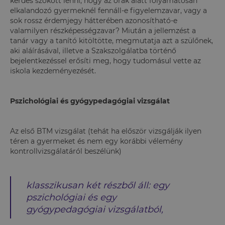
kérdés szokott lenni, hogy az órák alatt folyamatosan
elkalandozó gyermeknél fennáll-e figyelemzavar, vagy a
sok rossz érdemjegy hátterében azonosítható-e
valamilyen részképességzavar? Miután a jellemzést a
tanár vagy a tanító kitöltötte, megmutatja azt a szülőnek,
aki aláírásával, illetve a Szakszolgálatba történő
bejelentkezéssel erősíti meg, hogy tudomásul vette az
iskola kezdeményezését.
Pszichológiai és gyógypedagógiai vizsgálat
Az első BTM vizsgálat (tehát ha először vizsgálják ilyen
téren a gyermeket és nem egy korábbi vélemény
kontrollvizsgálatáról beszélünk)
klasszikusan két részből áll: egy
pszichológiai és egy
gyógypedagógiai vizsgálatból,