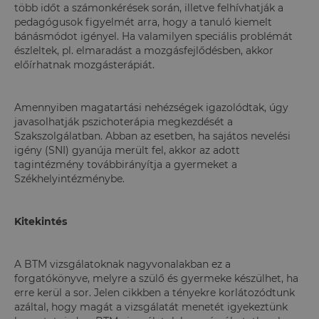
több időt a számonkérések során, illetve felhívhatják a
pedagógusok figyelmét arra, hogy a tanuló kiemelt
bánásmódot igényel. Ha valamilyen speciális problémát
észleltek, pl. elmaradást a mozgásfejlődésben, akkor
előírhatnak mozgásterápiát.
Amennyiben magatartási nehézségek igazolódtak, úgy
javasolhatják pszichoterápia megkezdését a
Szakszolgálatban. Abban az esetben, ha sajátos nevelési
igény (SNI) gyanúja merült fel, akkor az adott
tagintézmény továbbirányítja a gyermeket a
Székhelyintézménybe.
Kitekintés
A BTM vizsgálatoknak nagyvonalakban ez a
forgatókönyve, melyre a szülő és gyermeke készülhet, ha
erre kerül a sor. Jelen cikkben a tényekre korlátozódtunk
azáltal, hogy magát a vizsgálatát menetét igyekeztünk