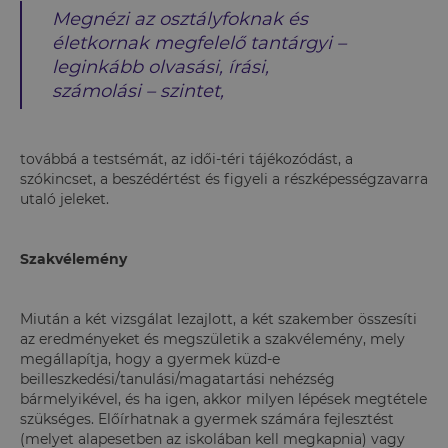
Megnézi az osztályfoknak és
életkornak megfelelő tantárgyi –
leginkább olvasási, írási,
számolási – szintet,
továbbá a testsémát, az idői-téri tájékozódást, a
szókincset, a beszédértést és figyeli a részképességzavarra
utaló jeleket.
Szakvélemény
Miután a két vizsgálat lezajlott, a két szakember összesíti
az eredményeket és megszületik a szakvélemény, mely
megállapítja, hogy a gyermek küzd-e
beilleszkedési/tanulási/magatartási nehézség
bármelyikével, és ha igen, akkor milyen lépések megtétele
szükséges. Előírhatnak a gyermek számára fejlesztést
(melyet alapesetben az iskolában kell megkapnia) vagy