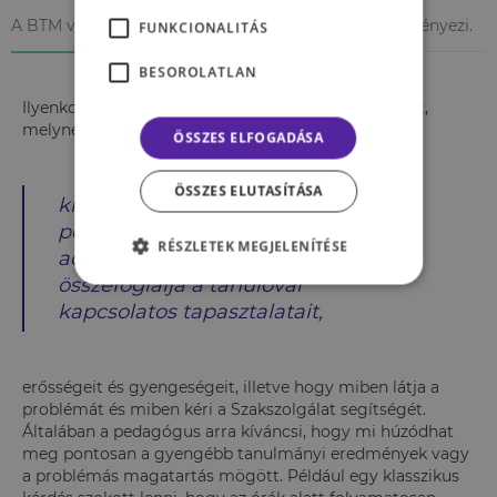
A BTM vizsgálatot legtöbbször a pedagógus kezdeményezi.
FUNKCIONALITÁS
BESOROLATLAN
Ilyenkor kérheti a pedagógus a gyermek vizsgálatát,
melynek első lépéseként
ÖSSZES ELFOGADÁSA
ÖSSZES ELUTASÍTÁSA
kitölt egy úgynevezett
pedagógiai jellemzést, melyben
RÉSZLETEK MEGJELENÍTÉSE
adott kérdések mentén
összefoglalja a tanulóval
kapcsolatos tapasztalatait,
erősségeit és gyengeségeit, illetve hogy miben látja a
problémát és miben kéri a Szakszolgálat segítségét.
Általában a pedagógus arra kíváncsi, hogy mi húzódhat
meg pontosan a gyengébb tanulmányi eredmények vagy
a problémás magatartás mögött. Például egy klasszikus