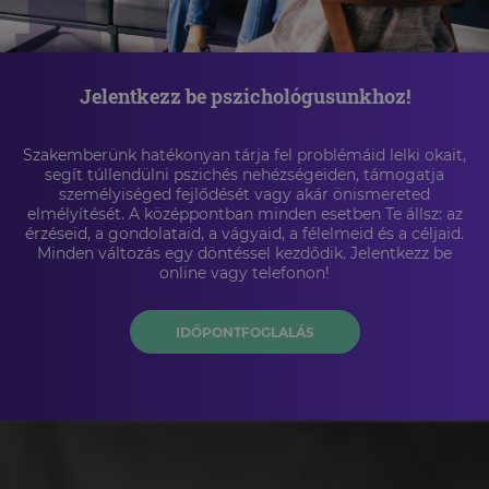
Jelentkezz be pszichológusunkhoz!
Szakemberünk hatékonyan tárja fel problémáid lelki okait,
segít túllendülni pszichés nehézségeiden, támogatja
személyiséged fejlődését vagy akár önismereted
elmélyítését. A középpontban minden esetben Te állsz: az
érzéseid, a gondolataid, a vágyaid, a félelmeid és a céljaid.
Minden változás egy döntéssel kezdődik. Jelentkezz be
online vagy telefonon!
IDŐPONTFOGLALÁS