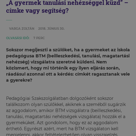
„A gyermek tanulási nehézséggel küzd” –
címke vagy segítség?
VARGA ZOLTÁN
2018. JÚNIUS 30.
OLVASÁSI IDŐ:
7 PERC
Sokszor megijeszti a szülőket, ha a gyermeket az iskola
pedagógusa BTM (beilleszkedési, tanulási, magatartási
nehézség) vizsgálatra szeretné küldeni. Nem
közismert, hogy mi történik egy ilyen eljárás során,
ráadásul azonnal ott a kérdés: címkét ragasztanak vele
a gyerekre?
Pedagógiai Szakszolgálatban dolgozóként sokszor
találkozom olyan szülőkkel, akiknek a szeméből sugárzik
az aggodalom, amikor BTM vizsgálatra (beilleszkedési,
tanulási, magatartási nehézségek vizsgálata) hozzák el a
gyermeküket. Azt gondolom, hogy ez az aggodalom
érthető. Egyrészt azért, mert ha BTM vizsgálaton kell
megjelenni, akkor feltételezhetően olyan visszajelzés