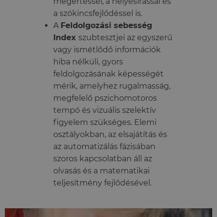
megértéssel, a helyesírással és
a szókincsfejlődéssel is.
A
Feldolgozási sebesség
Index
szubtesztjei az egyszerű
vagy ismétlődő információk
hiba nélküli, gyors
feldolgozásának képességét
mérik, amelyhez rugalmasság,
megfelelő pszichomotoros
tempó és vizuális szelektív
figyelem szükséges. Elemi
osztályokban, az elsajátítás és
az automatizálás fázisában
szoros kapcsolatban áll az
olvasás és a matematikai
teljesítmény fejlődésével.