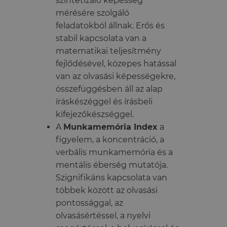
szintetizáló képesség
mérésére szolgáló
feladatokból állnak. Erős és
stabil kapcsolata van a
matematikai teljesítmény
fejlődésével, közepes hatással
van az olvasási képességekre,
összefüggésben áll az alap
íráskészéggel és írásbeli
kifejezőkészséggel.
A
Munkamemória Index
a
figyelem, a koncentráció, a
verbális munkamemória és a
mentális éberség mutatója.
Szignifikáns kapcsolata van
többek között az olvasási
pontossággal, az
olvasásértéssel, a nyelvi