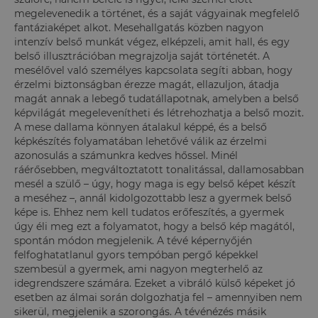
megelevenedik a történet, és a saját vágyainak megfelelő
fantáziaképet alkot. Mesehallgatás közben nagyon
intenzív belső munkát végez, elképzeli, amit hall, és egy
belső illusztrációban megrajzolja saját történetét. A
mesélővel való személyes kapcsolata segíti abban, hogy
érzelmi biztonságban érezze magát, ellazuljon, átadja
magát annak a lebegő tudatállapotnak, amelyben a belső
képvilágát megelevenítheti és létrehozhatja a belső mozit.‎
A mese dallama könnyen átalakul képpé, és a belső
képkészítés folyamatában lehetővé válik az érzelmi
azonosulás a számunkra kedves hőssel. Minél
ráérősebben, megváltoztatott tonalitással, dallamosabban
mesél a szülő – úgy, hogy maga is egy belső képet készít
a meséhez –, annál kidolgozottabb lesz a gyermek belső
képe is. Ehhez nem kell tudatos erőfeszítés, a gyermek
úgy éli meg ezt a folyamatot, hogy a belső kép magától,
spontán módon megjelenik. A tévé képernyőjén
felfoghatatlanul gyors tempóban pergő képekkel
szembesül a gyermek, ami nagyon megterhelő az
idegrendszere számára. Ezeket a vibráló külső képeket jó
esetben az álmai során dolgozhatja fel – amennyiben nem
sikerül, megjelenik a szorongás. A tévénézés másik