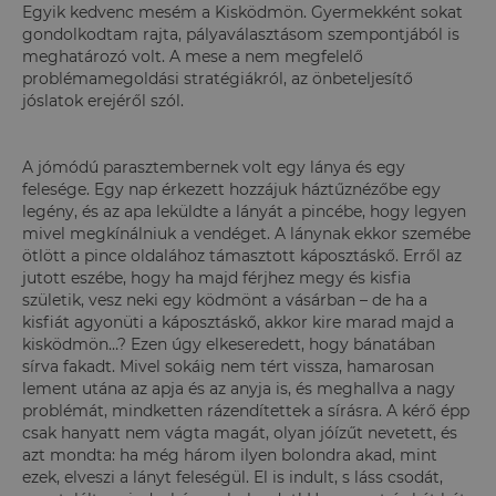
Egyik kedvenc mesém a Kisködmön. Gyermekként sokat
gondolkodtam rajta, pályaválasztásom szempontjából is
meghatározó volt. A mese a nem megfelelő
problémamegoldási stratégiákról, az önbeteljesítő
jóslatok erejéről szól.
A jómódú parasztembernek volt egy lánya és egy
felesége. Egy nap érkezett hozzájuk háztűznézőbe egy
legény, és az apa leküldte a lányát a pincébe, hogy legyen
mivel megkínálniuk a vendéget. A lánynak ekkor szemébe
ötlött a pince oldalához támasztott káposztáskő. Erről az
jutott eszébe, hogy ha majd férjhez megy és kisfia
születik, vesz neki egy ködmönt a vásárban – de ha a
kisfiát agyonüti a káposztáskő, akkor kire marad majd a
kisködmön…? Ezen úgy elkeseredett, hogy bánatában
sírva fakadt. Mivel sokáig nem tért vissza, hamarosan
lement utána az apja és az anyja is, és meghallva a nagy
problémát, mindketten rázendítettek a sírásra. A kérő épp
csak hanyatt nem vágta magát, olyan jóízűt nevetett, és
azt mondta: ha még három ilyen bolondra akad, mint
ezek, elveszi a lányt feleségül. El is indult, s láss csodát,