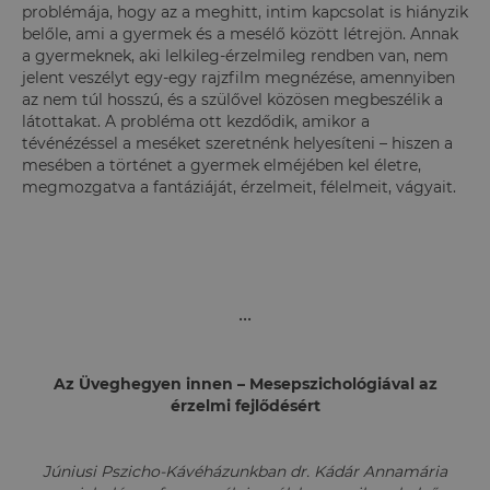
problémája, hogy az a meghitt, intim kapcsolat is hiányzik
belőle, ami a gyermek és a mesélő között létrejön. Annak
a gyermeknek, aki lelkileg-érzelmileg rendben van, nem
jelent veszélyt egy-egy rajzfilm megnézése, amennyiben
az nem túl hosszú, és a szülővel közösen megbeszélik a
látottakat. A probléma ott kezdődik, amikor a
tévénézéssel a meséket szeretnénk helyesíteni – hiszen a
mesében a történet a gyermek elméjében kel életre,
megmozgatva a fantáziáját, érzelmeit, félelmeit, vágyait.
•••
Az Üveghegyen innen – Mesepszichológiával az
érzelmi fejlődésért
Júniusi Pszicho-Kávéházunkban dr. Kádár Annamária