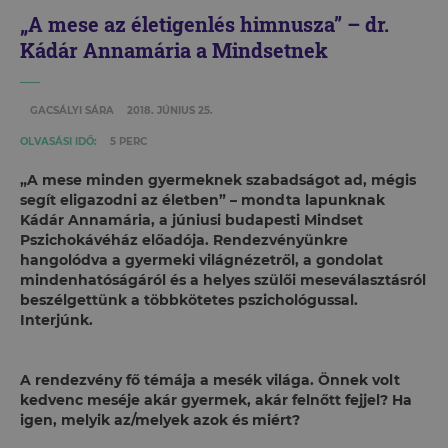
„A mese az életigenlés himnusza” – dr.
Kádár Annamária a Mindsetnek
GACSÁLYI SÁRA
2018. JÚNIUS 25.
OLVASÁSI IDŐ:
5 PERC
„A mese minden gyermeknek szabadságot ad, mégis
segít eligazodni az életben” – mondta lapunknak
Kádár Annamária, a júniusi budapesti Mindset
Pszichokávéház előadója. Rendezvényünkre
hangolódva a gyermeki világnézetről, a gondolat
mindenhatóságáról és a helyes szülői meseválasztásról
beszélgettünk a többkötetes pszichológussal.
Interjúnk.
A rendezvény fő témája a mesék világa. Önnek volt
kedvenc meséje akár gyermek, akár felnőtt fejjel? Ha
igen, melyik az/melyek azok és miért?