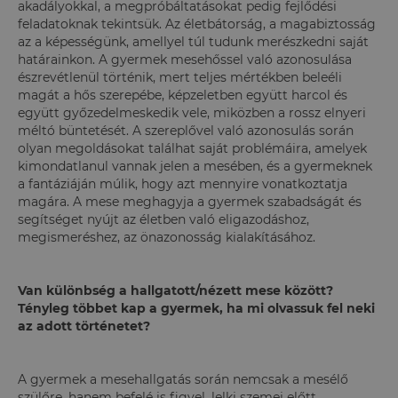
akadályokkal, a megpróbáltatásokat pedig fejlődési
feladatoknak tekintsük. Az életbátorság, a magabiztosság
az a képességünk, amellyel túl tudunk merészkedni saját
határainkon. A gyermek mesehőssel való azonosulása
észrevétlenül történik, mert teljes mértékben beleéli
magát a hős szerepébe, képzeletben együtt harcol és
együtt győzedelmeskedik vele, miközben a rossz elnyeri
méltó büntetését. A szereplővel való azonosulás során
olyan megoldásokat találhat saját problémáira, amelyek
kimondatlanul vannak jelen a mesében, és a gyermeknek
a fantáziáján múlik, hogy azt mennyire vonatkoztatja
magára. A mese meghagyja a gyermek szabadságát és
segítséget nyújt az életben való eligazodáshoz,
megismeréshez, az önazonosság kialakításához.
Van különbség a hallgatott/nézett mese között?
Tényleg többet kap a gyermek, ha mi olvassuk fel neki
az adott történetet?
A gyermek a mesehallgatás során nemcsak a mesélő
szülőre, hanem befelé is figyel, lelki szemei előtt