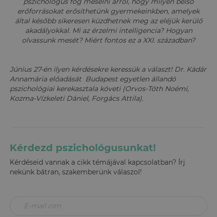
pszichológus fog mesélni arról, hogy milyen belső
erőforrásokat erősíthetünk gyermekeinkben, amelyek
által később sikeresen küzdhetnek meg az eléjük kerülő
akadályokkal. Mi az érzelmi intelligencia? Hogyan
olvassunk mesét? Miért fontos ez a XXI. században?
Június 27-én ilyen kérdésekre keressük a választ! Dr. Kádár
Annamária előadását Budapest egyetlen állandó
pszichológiai kerekasztala követi (Orvos-Tóth Noémi,
Kozma-Vízkeleti Dániel, Forgács Attila).
Kérdezd pszichológusunkat!
Kérdéseid vannak a cikk témájával kapcsolatban? Írj
nekünk bátran, szakemberünk válaszol!