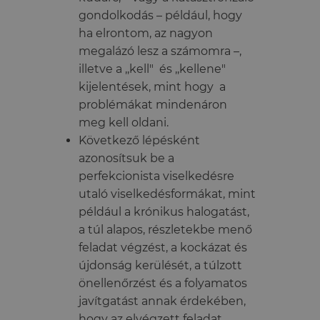
gondolkodás – például, hogy
ha elrontom, az nagyon
megalázó lesz a számomra –,
illetve a ,,kell" és ,,kellene"
kijelentések, mint hogy a
problémákat mindenáron
meg kell oldani.
Következő lépésként
azonosítsuk be a
perfekcionista viselkedésre
utaló viselkedésformákat, mint
például a krónikus halogatást,
a túl alapos, részletekbe menő
feladat végzést, a kockázat és
újdonság kerülését, a túlzott
önellenőrzést és a folyamatos
javítgatást annak érdekében,
hogy az elvégzett feladat