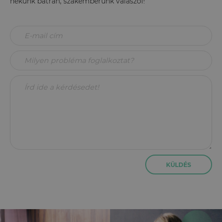
nekünk bátran, szakemberünk válaszol!
KÜLDÉS