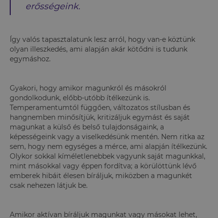
erősségeink.
Így valós tapasztalatunk lesz arról, hogy van-e köztünk
olyan illeszkedés, ami alapján akár kötődni is tudunk
egymáshoz.
Gyakori, hogy amikor magunkról és másokról
gondolkodunk, előbb-utóbb ítélkezünk is.
Temperamentumtól függően, változatos stílusban és
hangnemben minősítjük, kritizáljuk egymást és saját
magunkat a külső és belső tulajdonságaink, a
képességeink vagy a viselkedésünk mentén. Nem ritka az
sem, hogy nem egységes a mérce, ami alapján ítélkezünk.
Olykor sokkal kíméletlenebbek vagyunk saját magunkkal,
mint másokkal vagy éppen fordítva; a körülöttünk lévő
emberek hibáit élesen bíráljuk, miközben a magunkét
csak nehezen látjuk be.
Amikor aktívan bíráljuk magunkat vagy másokat lehet,