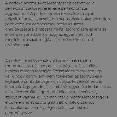
A perfekcionizmus két legfontosabb összetevői a
perfekcionista törekvések és a perfekcionista
aggodalmak. A perfekcionista törekvések a saját
teljesítménnyel kapcsolatos magas elvárásokat jelentik, a
perfekcionista aggodalmak pedig a túlzott
önkritikusságra, a hibázás miatti szorongásra és arra az
élményre vonatkoznak, hogy az egyén nem tud
megfelelni a saját magával szemben támasztott
elvárásoknak.
A perfekcionisták rendkívül hasznosnak és előre
mutatónak tartják a magas elvárásokat és elítélik a
hibázás minden formáját. Szélsőséges esetekben úgy
vélik, hogy bármi, ami nem tökéletes, az szörnyű és a
legkisebb pontatlanságnak is súlyos következményei
lehetnek. Úgy gondolják, a hibázás egyenlő a kudarccal és
a csökkentértékűséggel, ami kifejezett ellenérzést,
szégyent válthat ki. Gyakran már a hibázás lehetősége is
erős félelmet és szorongást vált ki náluk, számos
kapcsolati és személyiségen belüli konfliktust
eredményezve.