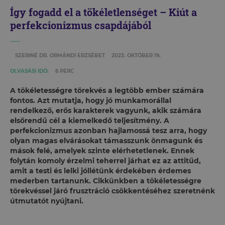
Így fogadd el a tökéletlenséget – Kiút a
perfekcionizmus csapdájából
SZERINÉ DR. ORMÁNDI ERZSÉBET
2023. OKTÓBER 19.
OLVASÁSI IDŐ:
6 PERC
A tökéletességre törekvés a legtöbb ember számára
fontos. Azt mutatja, hogy jó munkamorállal
rendelkező, erős karakterek vagyunk, akik számára
elsőrendű cél a kiemelkedő teljesítmény. A
perfekcionizmus azonban hajlamossá tesz arra, hogy
olyan magas elvárásokat támasszunk önmagunk és
mások felé, amelyek szinte elérhetetlenek. Ennek
folytán komoly érzelmi teherrel járhat ez az attitűd,
amit a testi és lelki jóllétünk érdekében érdemes
mederben tartanunk. Cikkünkben a tökéletességre
törekvéssel járó frusztráció csökkentéséhez szeretnénk
útmutatót nyújtani.