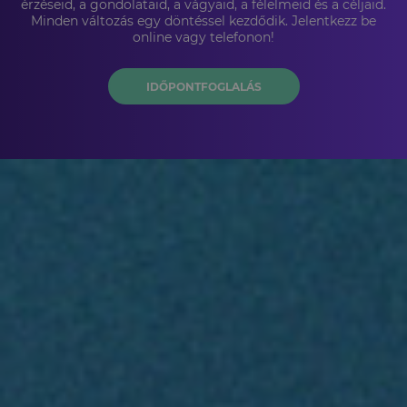
érzéseid, a gondolataid, a vágyaid, a félelmeid és a céljaid.
Minden változás egy döntéssel kezdődik. Jelentkezz be
online vagy telefonon!
IDŐPONTFOGLALÁS