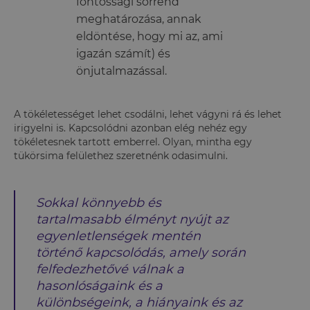
fontossági sorrend
meghatározása, annak
eldöntése, hogy mi az, ami
igazán számít) és
önjutalmazással.
A tökéletességet lehet csodálni, lehet vágyni rá és lehet
irigyelni is. Kapcsolódni azonban elég nehéz egy
tökéletesnek tartott emberrel. Olyan, mintha egy
tükörsima felülethez szeretnénk odasimulni.
Sokkal könnyebb és
tartalmasabb élményt nyújt az
egyenletlenségek mentén
történő kapcsolódás, amely során
felfedezhetővé válnak a
hasonlóságaink és a
különbségeink, a hiányaink és az