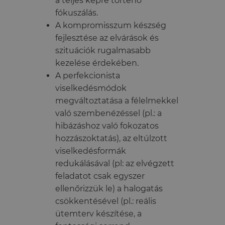
a teljes képre történő
fókuszálás.
A kompromisszum készség
fejlesztése az elvárások és
szituációk rugalmasabb
kezelése érdekében.
A perfekcionista
viselkedésmódok
megváltoztatása a félelmekkel
való szembenézéssel (pl.: a
hibázáshoz való fokozatos
hozzászoktatás), az eltúlzott
viselkedésformák
redukálásával (pl: az elvégzett
feladatot csak egyszer
ellenőrizzük le) a halogatás
csökkentésével (pl.: reális
ütemterv készítése, a