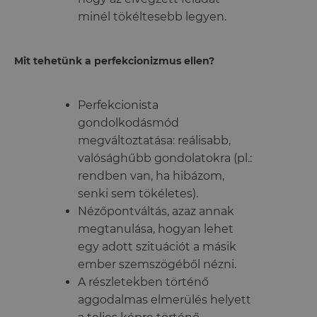
minél tökéltesebb legyen.
Mit tehetünk a perfekcionizmus ellen?
Perfekcionista
gondolkodásmód
megváltoztatása: reálisabb,
valósághűbb gondolatokra (pl.:
rendben van, ha hibázom,
senki sem tökéletes).
Nézőpontváltás, azaz annak
megtanulása, hogyan lehet
egy adott szituációt a másik
ember szemszögéből nézni.
A részletekben történő
aggodalmas elmerülés helyett