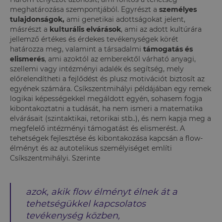
meghatározása szempontjából. Egyrészt a
személyes
tulajdonságok,
ami genetikai adottságokat jelent,
másrészt a
kulturális elvárások
, ami az adott kultúrára
jellemző értékes és érdekes tevékenységek körét
határozza meg, valamint a társadalmi
támogatás és
elismerés
, ami azoktól az emberektől várható anyagi,
szellemi vagy intézményi adalék és segítség, mely
előrelendítheti a fejlődést és plusz motivációt biztosít az
egyének számára. Csíkszentmihályi példájában egy remek
logikai képességekkel megáldott egyén, sohasem fogja
kibontakoztatni a tudását, ha nem ismeri a matematika
elvárásait (szintaktikai, retorikai stb..), és nem kapja meg a
megfelelő intézményi támogatást és elismerést. A
tehetségek fejlesztése és kibontakozása kapcsán a flow-
élményt és az autotelikus személyiséget említi
Csíkszentmihályi. Szerinte
azok, akik flow élményt élnek át a
tehetségükkel kapcsolatos
tevékenység közben,