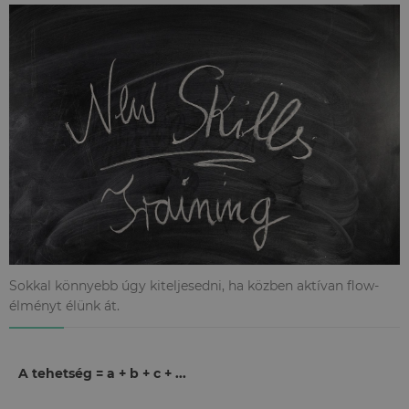
Sokkal könnyebb úgy kiteljesedni, ha közben aktívan flow-
élményt élünk át.
A tehetség = a + b + c + ...