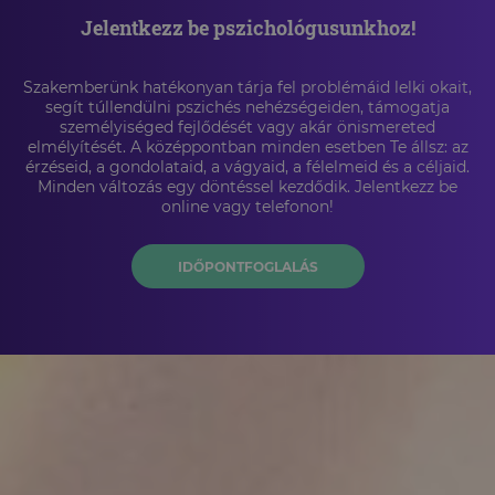
Jelentkezz be pszichológusunkhoz!
Szakemberünk hatékonyan tárja fel problémáid lelki okait,
segít túllendülni pszichés nehézségeiden, támogatja
személyiséged fejlődését vagy akár önismereted
elmélyítését. A középpontban minden esetben Te állsz: az
érzéseid, a gondolataid, a vágyaid, a félelmeid és a céljaid.
Minden változás egy döntéssel kezdődik. Jelentkezz be
online vagy telefonon!
IDŐPONTFOGLALÁS