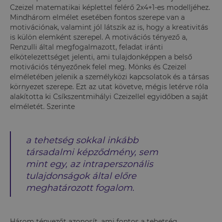
Czeizel matematikai képlettel felérő 2x4+1-es modelljéhez.
Mindhárom elmélet esetében fontos szerepe van a
motivációnak, valamint jól látszik az is, hogy a kreativitás
is külön elemként szerepel. A motivációs tényező a,
Renzulli által megfogalmazott, feladat iránti
elkötelezettséget jelenti, ami tulajdonképpen a belső
motivációs tényezőnek felel meg. Mönks és Czeizel
elméletében jelenik a személyközi kapcsolatok és a társas
környezet szerepe. Ezt az utat követve, mégis letérve róla
alakította ki Csíkszentmihályi Czeizellel egyidőben a saját
elméletét. Szerinte
a tehetség sokkal inkább
társadalmi képződmény, sem
mint egy, az intraperszonális
tulajdonságok által előre
meghatározott fogalom.
Három tényezőt azonosít, ami fontos a tehetség