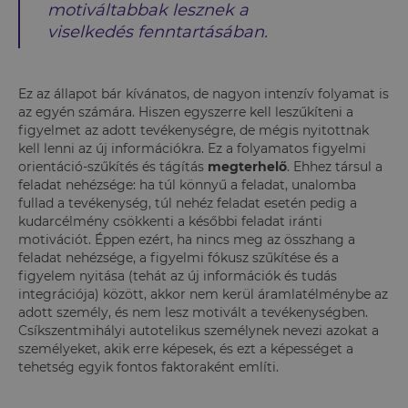
motiváltabbak lesznek a
viselkedés fenntartásában.
Ez az állapot bár kívánatos, de nagyon intenzív folyamat is
az egyén számára. Hiszen egyszerre kell leszűkíteni a
figyelmet az adott tevékenységre, de mégis nyitottnak
kell lenni az új információkra. Ez a folyamatos figyelmi
orientáció-szűkítés és tágítás
megterhelő
. Ehhez társul a
feladat nehézsége: ha túl könnyű a feladat, unalomba
fullad a tevékenység, túl nehéz feladat esetén pedig a
kudarcélmény csökkenti a későbbi feladat iránti
motivációt. Éppen ezért, ha nincs meg az összhang a
feladat nehézsége, a figyelmi fókusz szűkítése és a
figyelem nyitása (tehát az új információk és tudás
integrációja) között, akkor nem kerül áramlatélménybe az
adott személy, és nem lesz motivált a tevékenységben.
Csíkszentmihályi autotelikus személynek nevezi azokat a
személyeket, akik erre képesek, és ezt a képességet a
tehetség egyik fontos faktoraként említi.