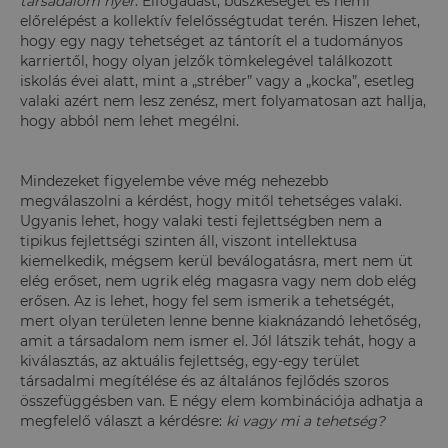
társadalom nyer
. Elfogadást, büszkeséget és némi
előrelépést a kollektív felelősségtudat terén. Hiszen lehet,
hogy egy nagy tehetséget az tántorít el a tudományos
karriertől, hogy olyan jelzők tömkelegével találkozott
iskolás évei alatt, mint a „stréber” vagy a „kocka”, esetleg
valaki azért nem lesz zenész, mert folyamatosan azt hallja,
hogy abból nem lehet megélni.
Mindezeket figyelembe véve még nehezebb
megválaszolni a kérdést, hogy mitől tehetséges valaki.
Ugyanis lehet, hogy valaki testi fejlettségben nem a
tipikus fejlettségi szinten áll, viszont intellektusa
kiemelkedik, mégsem kerül beválogatásra, mert nem üt
elég erőset, nem ugrik elég magasra vagy nem dob elég
erősen. Az is lehet, hogy fel sem ismerik a tehetségét,
mert olyan területen lenne benne kiaknázandó lehetőség,
amit a társadalom nem ismer el. Jól látszik tehát, hogy a
kiválasztás, az aktuális fejlettség, egy-egy terület
társadalmi megítélése és az általános fejlődés szoros
összefüggésben van. E
négy elem kombinációja adhatja a
megfelelő választ a kérdésre:
ki vagy mi a tehetség?