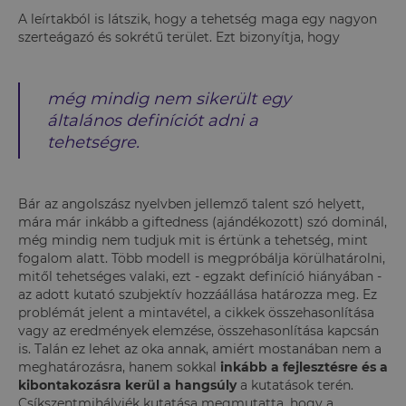
A leírtakból is látszik, hogy a tehetség maga egy nagyon
szerteágazó és sokrétű terület. Ezt bizonyítja, hogy
még mindig nem sikerült egy
általános definíciót adni a
tehetségre.
Bár az angolszász nyelvben jellemző talent szó helyett,
mára már inkább a giftedness (ajándékozott) szó dominál,
még mindig nem tudjuk mit is értünk a tehetség, mint
fogalom alatt. Több modell is megpróbálja körülhatárolni,
mitől tehetséges valaki, ezt - egzakt definíció hiányában -
az adott kutató szubjektív hozzáállása határozza meg. Ez
problémát jelent a mintavétel, a cikkek összehasonlítása
vagy az eredmények elemzése, összehasonlítása kapcsán
is. Talán ez lehet az oka annak, amiért mostanában nem a
meghatározásra, hanem sokkal
inkább a fejlesztésre és a
kibontakozásra kerül a hangsúly
a kutatások terén.
Csíkszentmihályiék kutatása megmutatta, hogy a