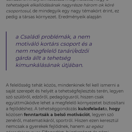
tehetségek elkallódásának nagyrésze három ok köré
csoportosul
, de mindegyik egy nagy témakört érint, ez
pedig a társas környezet. Eredményeik alapján
a Családi problémák, a nem
motiváló kortárs csoport és a
nem megfelelő tanári/edzői
gárda állt a tehetség
kimunkálásának útjában.
A felelősség tehát közös, mindenkinek fel kell ismerni a
saját szerepét és helyét a tehetségfejlesztés terén, legyen
szó szülőről, edzőről, pedagógusról, hiszen csak
együttműködve lehet a megfelelő környezetet biztosítani
a fejlődéshez. A tehetséggondozás
kulcsfeladat
a,
hogy
közösen
fenntartsák a belső motivációt
, legyen szó
zenéről, matematikáról, sportról. Hiszen ezen keresztül
nemcsak a gyerekek fejlődnek, hanem
az egész