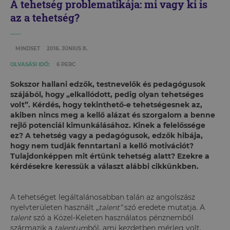
A tehetség problematikája: mi vagy ki is
az a tehetség?
MINDSET
2016. JÚNIUS 8.
OLVASÁSI IDŐ:
6 PERC
Sokszor hallani edzők, testnevelők és pedagógusok
szájából, hogy „elkallódott, pedig olyan tehetséges
volt”. Kérdés, hogy tekinthető-e tehetségesnek az,
akiben nincs meg a kellő alázat és szorgalom a benne
rejlő potenciál kimunkálásához. Kinek a felelőssége
ez? A tehetség vagy a pedagógusok, edzők hibája,
hogy nem tudják fenntartani a kellő motivációt?
Tulajdonképpen mit értünk tehetség alatt? Ezekre a
kérdésekre keressük a választ alábbi cikkünkben.
A tehetséget legáltalánosabban talán az angolszász
nyelvterületen használt „
talent”
szó eredete mutatja. A
talent
szó a Közel-Keleten használatos pénznemből
származik a
talentum
ból, ami kezdetben mérleg volt,