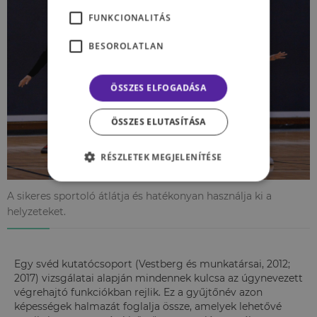
FUNKCIONALITÁS
BESOROLATLAN
ÖSSZES ELFOGADÁSA
ÖSSZES ELUTASÍTÁSA
RÉSZLETEK MEGJELENÍTÉSE
A sikeres sportoló átlátja és hatékonyan használja ki a
helyzeteket.
Egy svéd kutatócsoport (Vestberg és munkatársai, 2012;
2017) vizsgálatai alapján mindennek kulcsa az úgynevezett
végrehajtó funkciókban rejlik. Ez a gyűjtőnév azon
képességek halmazát foglalja össze, amelyek lehetővé