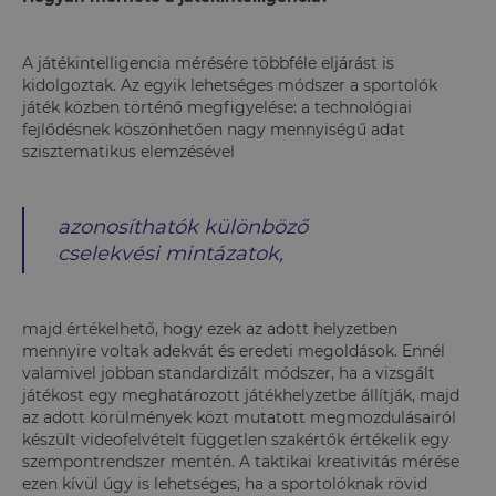
A játékintelligencia mérésére többféle eljárást is
kidolgoztak. Az egyik lehetséges módszer a sportolók
játék közben történő megfigyelése: a technológiai
fejlődésnek köszönhetően nagy mennyiségű adat
szisztematikus elemzésével
azonosíthatók különböző
cselekvési mintázatok,
majd értékelhető, hogy ezek az adott helyzetben
mennyire voltak adekvát és eredeti megoldások. Ennél
valamivel jobban standardizált módszer, ha a vizsgált
játékost egy meghatározott játékhelyzetbe állítják, majd
az adott körülmények közt mutatott megmozdulásairól
készült videofelvételt független szakértők értékelik egy
szempontrendszer mentén. A taktikai kreativitás mérése
ezen kívül úgy is lehetséges, ha a sportolóknak rövid