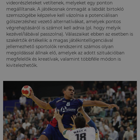
videorészleteket vetítenek, melyeket egy ponton
megállítanak. A játékosnak önmagát a labdát birtokló
szemszögébe képzelve kell vázolnia a potenciálisan
gólszerzéshez vezető alternatívákat, amelyek pontos
végrehajtásáról is számot kell adnia (pl. hogy melyik
kezével/lábával passzolna). Válaszaikat ebben az esetben is
szakértők értékelik: a magas játékintelligenciával
jellemezhető sportolók rendszerint számos olyan
megoldással állnak elő, amelyek az adott szituációban
megfelelők és kreatívak, valamint többféle módon is
kivitelezhetők.