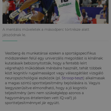
A mentális műveletek a másodperc törtrésze alatt
játszódnak le.
Vestberg és munkatársai ezeken a sportágspecifikus
módszereken felül egy univerzális megoldást is kínálnak:
kutatásaik bebizonyították, hogy a fentebb leírt
végrehajtó működések mérésére használt, tehát többek
közt kognitív rugalmasságot vagy válaszgátlást vizsgáló
neuropszichológiai eszközök (pl.
Stroop-teszt
) alkalmasak
a magas szintű sportteljesítmény bejóslására is. Vagyis
leegyszerűsítve elmondható, hogy a jó kognitív
teljesítmény (ami nem szükségképp azonos a
hagyományos értelemben vett IQ-val!) jó
sportteljesítménnyel jár együtt.