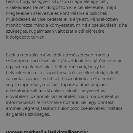
teszik, hogy az egyén kitűzzön maga elé egy célt,
viselkedéses tervet dolgozzon ki e cél elérésére, majd
megfelelően szervezve és kontrollálva a pszichés
működéseit és viselkedését el is érje azt. Mindeközben
monitorozza mind a környezetet, mind a cselekvéseit, s ha
szükséges, rugalmasan változtat a cél elérésére
kidolgozott terven.
Ezek a mentális műveletek természetesen mind a
másodperc törtrésze alatt játszódnak le: a játékosoknak
egy szempillantás alatt kell felmérniük, hogy hol
helyezkednek el a csapattársaik és az ellenfeleik, ki kell
zárniuk a zavaró, és fel kell használniuk a cél elérését
segítő ingereket, múltbeli tapasztalataik alapján
értékelniük kell az aktuálisan előállt helyzetet és
elővételezniük annak kimenetelét, majd mindezeket az
információkat felhasználva hozniuk kell egy döntést,
aminek végrehajtásához különböző cselekvések indítása
és gátlása szükséges.
Hogyan mérhető a játékintelligencia?