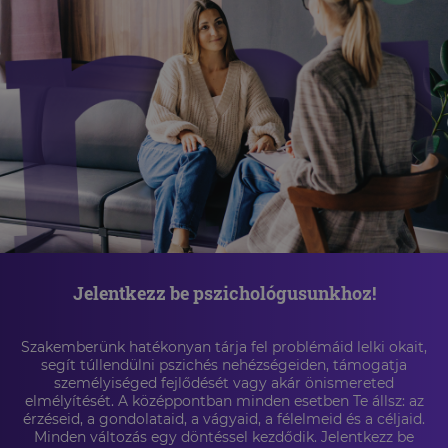
Jelentkezz be pszichológusunkhoz!
Szakemberünk hatékonyan tárja fel problémáid lelki okait,
segít túllendülni pszichés nehézségeiden, támogatja
személyiséged fejlődését vagy akár önismereted
elmélyítését. A középpontban minden esetben Te állsz: az
érzéseid, a gondolataid, a vágyaid, a félelmeid és a céljaid.
Minden változás egy döntéssel kezdődik. Jelentkezz be