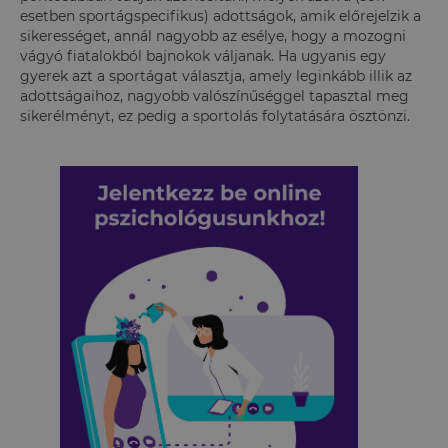
esetben sportágspecifikus) adottságok, amik előrejelzik a
sikerességet, annál nagyobb az esélye, hogy a mozogni
vágyó fiatalokból bajnokok váljanak. Ha ugyanis egy
gyerek azt a sportágat választja, amely leginkább illik az
adottságaihoz, nagyobb valószínűséggel tapasztal meg
sikerélményt, ez pedig a sportolás folytatására ösztönzi.