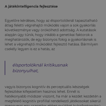
A játékintelligencia fejlesztése
Egyelőre kérdéses, hogy az élsportolóknál tapasztalható
átlag feletti végrehajtó működés vajon a sok gyakorlás
következménye vagy örökölhető adottság. A kutatások
alapján úgy tűnik, hogy inkább a genetikai faktorok a
meghatározók, de egy bizonyos fokig a gyakorlásnak is
lehet a végrehajtó működést fejlesztő hatása. Bármilyen
csekély legyen is ez a hatás, az
élsportolóknál kritikusnak
bizonyulhat,
vagyis bizonyos kognitív és perceptuális készségek
fejlesztése kifejezetten hasznos lehet. Ennél is
hatékonyabb módszer viszont, ha már a kezdet kezdetén a
megfelelő kognitív profillal rendelkező játékosokat sikerül
megnyerni egy csapatba: ehhez nyújthat kulcsfontosságú