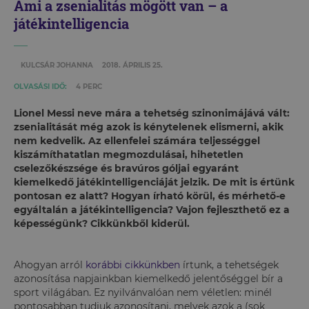
Ami a zsenialitás mögött van – a
játékintelligencia
KULCSÁR JOHANNA
2018. ÁPRILIS 25.
OLVASÁSI IDŐ:
4 PERC
Lionel Messi neve mára a tehetség szinonimájává vált:
zsenialitását még azok is kénytelenek elismerni, akik
nem kedvelik. Az ellenfelei számára teljességgel
kiszámíthatatlan megmozdulásai, hihetetlen
cselezőkészsége és bravúros góljai egyaránt
kiemelkedő játékintelligenciáját jelzik. De mit is értünk
pontosan ez alatt? Hogyan írható körül, és mérhető-e
egyáltalán a játékintelligencia? Vajon fejleszthető ez a
képességünk? Cikkünkből kiderül.
Ahogyan arról
korábbi cikkünkben
írtunk, a tehetségek
azonosítása napjainkban kiemelkedő jelentőséggel bír a
sport világában. Ez nyilvánvalóan nem véletlen: minél
pontosabban tudjuk azonosítani, melyek azok a (sok