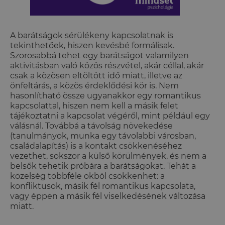
A barátságok sérülékeny kapcsolatnak is
tekinthetőek, hiszen kevésbé formálisak.
Szorosabbá tehet egy barátságot valamilyen
aktivitásban való közös részvétel, akár céllal, akár
csak a közösen eltöltött idő miatt, illetve az
önfeltárás, a közös érdeklődési kör is. Nem
hasonlítható össze ugyanakkor egy romantikus
kapcsolattal, hiszen nem kell a másik felet
tájékoztatni a kapcsolat végéről, mint például egy
válásnál. Továbbá a távolság növekedése
(tanulmányok, munka egy távolabbi városban,
családalapítás) is a kontakt csökkenéséhez
vezethet, sokszor a külső körülmények, és nem a
belsők tehetik próbára a barátságokat. Tehát a
közelség többféle okból csökkenhet: a
konfliktusok, másik fél romantikus kapcsolata,
vagy éppen a másik fél viselkedésének változása
miatt.