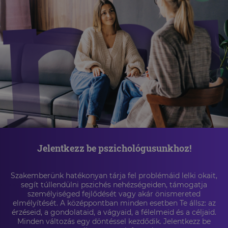
Jelentkezz be pszichológusunkhoz!
Szakemberünk hatékonyan tárja fel problémáid lelki okait,
segít túllendülni pszichés nehézségeiden, támogatja
személyiséged fejlődését vagy akár önismereted
elmélyítését. A középpontban minden esetben Te állsz: az
érzéseid, a gondolataid, a vágyaid, a félelmeid és a céljaid.
Minden változás egy döntéssel kezdődik. Jelentkezz be