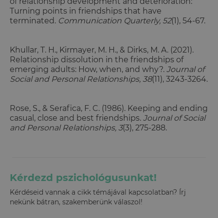
of relationship development and deterioration:
Turning points in friendships that have
terminated.
Communication Quarterly, 52
(1), 54-67.
Khullar, T. H., Kirmayer, M. H., & Dirks, M. A. (2021).
Relationship dissolution in the friendships of
emerging adults: How, when, and why?.
Journal of
Social and Personal Relationships, 38
(11), 3243-3264.
Rose, S., & Serafica, F. C. (1986). Keeping and ending
casual, close and best friendships.
Journal of Social
and Personal Relationships, 3
(3), 275-288.
Kérdezd pszichológusunkat!
Kérdéseid vannak a cikk témájával kapcsolatban? Írj
nekünk bátran, szakemberünk válaszol!