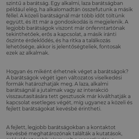
szintű a barátság. Egy alkalmi, laza barátságban
például elég, ha alkalomadtán összefutunk a másik
féllel. A közeli barátságnál már több időt töltünk
együtt, és itt már a gondoskodás is megjelenik. A
legjobb barátságok viszont már önfenntartónak
tekinthetőek, erős a kapcsolat, a másik iránti
őszinte érdeklődés, és ha ritka a találkozás
lehetősége, akkor is jelentőségteliek, fontosak
ezek az alkalmak.
Hogyan és miként érhetnek véget a barátságok?
A barátságok végét igen változatos viselkedési
formák határozhatják meg. A laza, alkalmi
barátságnál a jutalmak vagy az interakció
visszautasítására tett gesztusok már kiválthatják a
kapcsolat esetleges végét, míg ugyanez a közeli és
fejlett barátságokat kevésbé érintheti.
A fejlett, legjobb barátságokban a kontaktot
kevésbé meghatározónak találták a kutatások,