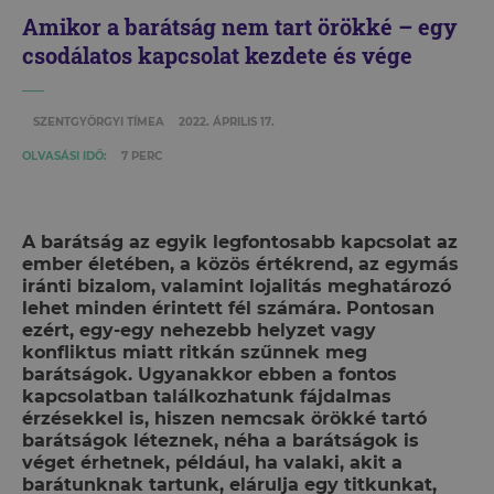
Amikor a barátság nem tart örökké – egy
csodálatos kapcsolat kezdete és vége
SZENTGYÖRGYI TÍMEA
2022. ÁPRILIS 17.
OLVASÁSI IDŐ:
7 PERC
A barátság az egyik legfontosabb kapcsolat az
ember életében, a közös értékrend, az egymás
iránti bizalom, valamint lojalitás meghatározó
lehet minden érintett fél számára. Pontosan
ezért, egy-egy nehezebb helyzet vagy
konfliktus miatt ritkán szűnnek meg
barátságok. Ugyanakkor ebben a fontos
kapcsolatban találkozhatunk fájdalmas
érzésekkel is, hiszen nemcsak örökké tartó
barátságok léteznek, néha a barátságok is
véget érhetnek, például, ha valaki, akit a
barátunknak tartunk, elárulja egy titkunkat,