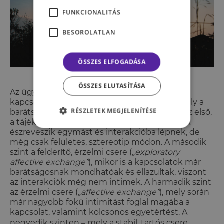
FUNKCIONALITÁS
BESOROLATLAN
ÖSSZES ELFOGADÁSA
ÖSSZES ELUTASÍTÁSA
Az úgynevezett
„social penetration theory”
a
kapcsolatoknak 4 szintjét határozza meg, mely a
RÉSZLETEK MEGJELENÍTÉSE
barátságok alakulásában is megfigyelhető. Az első,
a tájékozódás (
„orientation”
), ahol az emberek
észreveszik egymást és interakcióba lépnek, de
még csak felületes, sztereotip módon. A második
szint a felderítő, érzelmi csere (
„exploratory
affective exchange”
), mikor is a kapcsolatok már
barátságosnak mondhatóak és ellazultak, viszont
az interakciók még nem intimek. A harmadik szint
az érzelmi csere (
„affective exchange”
), mely során
már nagyobb fokú intimitást foglal magába a
kapcsolat, valamint kölcsönös egyetértést. A
–
negyedik szinten
mely a stabil, tartós csere