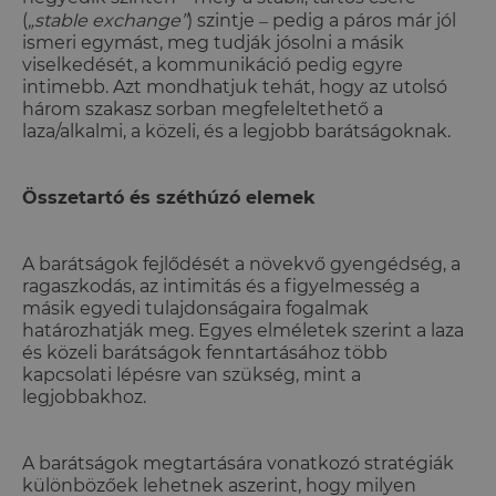
–
(
„stable exchange”
) szintje
pedig a páros már jól
ismeri egymást, meg tudják jósolni a másik
viselkedését, a kommunikáció pedig egyre
intimebb. Azt mondhatjuk tehát, hogy az utolsó
három szakasz sorban megfeleltethető a
laza/alkalmi, a közeli, és a legjobb barátságoknak.
Összetartó és széthúzó elemek
A barátságok fejlődését a növekvő gyengédség, a
ragaszkodás, az intimitás és a figyelmesség a
másik egyedi tulajdonságaira fogalmak
határozhatják meg. Egyes elméletek szerint a laza
és közeli barátságok fenntartásához több
kapcsolati lépésre van szükség, mint a
legjobbakhoz.
A barátságok megtartására vonatkozó stratégiák
különbözőek lehetnek aszerint, hogy milyen