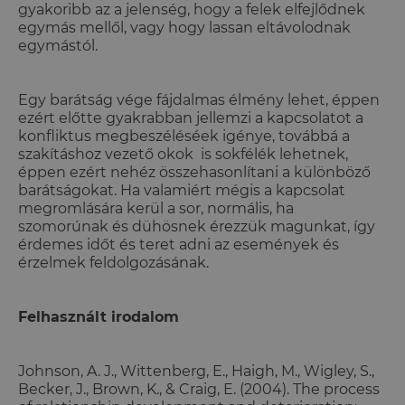
gyakoribb az a jelenség, hogy a felek elfejlődnek
egymás mellől, vagy hogy lassan eltávolodnak
egymástól.
Egy barátság vége fájdalmas élmény lehet, éppen
ezért előtte gyakrabban jellemzi a kapcsolatot a
konfliktus megbeszéléséek igénye, továbbá a
szakításhoz vezető okok is sokfélék lehetnek,
éppen ezért nehéz összehasonlítani a különböző
barátságokat. Ha valamiért mégis a kapcsolat
megromlására kerül a sor, normális, ha
szomorúnak és dühösnek érezzük magunkat, így
érdemes időt és teret adni az események és
érzelmek feldolgozásának.
Felhasznált irodalom
Johnson, A. J., Wittenberg, E., Haigh, M., Wigley, S.,
Becker, J., Brown, K., & Craig, E. (2004). The process