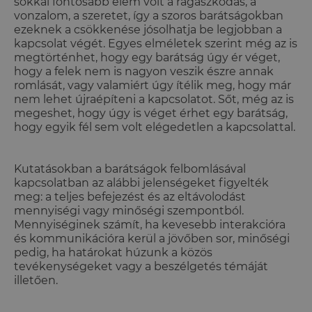
sokkal fontosabb elem volt a ragaszkodás, a
vonzalom, a szeretet, így a szoros barátságokban
ezeknek a csökkenése jósolhatja be legjobban a
kapcsolat végét. Egyes elméletek szerint még az is
megtörténhet, hogy egy barátság úgy ér véget,
hogy a felek nem is nagyon veszik észre annak
romlását, vagy valamiért úgy ítélik meg, hogy már
nem lehet újraépíteni a kapcsolatot. Sőt, még az is
megeshet, hogy úgy is véget érhet egy barátság,
hogy egyik fél sem volt elégedetlen a kapcsolattal.
Kutatásokban a barátságok felbomlásával
kapcsolatban az alábbi jelenségeket figyelték
meg: a teljes befejezést és az eltávolodást
mennyiségi vagy minőségi szempontból.
Mennyiséginek számít, ha kevesebb interakcióra
és kommunikációra kerül a jövőben sor, minőségi
pedig, ha határokat húzunk a közös
tevékenységeket vagy a beszélgetés témáját
illetően.