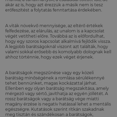
akár az is, hogy azt érezzük a másik nem is tesz
erőfeszítést a folytatás fenntartása érdekében.
A viták növekvő mennyisége, az eltérő értékek
felfedezése, az elárulás, az unalom is a kapcsolat
végét vetítheti előre. Továbbá az is előfordulhat,
hogy egy szoros kapcsolat alkalmivá fejlődik vissza.
A legjobb barátságoknál viszont azt találták, hogy
valami sokkal erősebb és komolyabb dolognak kell
ahhoz történnie, hogy ezek véget érjenek.
A barátságok megszűnése vagy egy közeli
barátság minőségének a romlása sérülékennyé
tehet bennünket, magas kockázattal járhat.
Ellenben egy olyan barátság megszakítása, amely
mérgező vagy sértő, javíthatja az egyén jóllétét. A
rossz barátságok vagy a barátság vége miatti
magány érzése is negatív hatással lehet a mentális
egészségre. Kutatások szerint ritkán szakadnak
meg tisztán és szándékosan a barátságok,