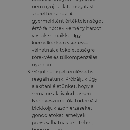
nem nyújtunk támogatást
szeretteinknek. A
gyermekként értéktelenséget
érző felnőttek kemény harcot
vívnak sémáikkal. Így
kiemelkedően sikeressé
válhatnak a tökéletességre
törekvés és túlkompenzálás
nyomán.
Végül pedig elkerüléssel is
reagálhatunk. Próbáljuk úgy
alakítani életünket, hogy a
séma ne aktiválódhasson.
Nem veszünk róla tudomást:
blokkoljuk azon érzéseket,
gondolatokat, amelyek
provokálhatnák azt. Lehet,
hogy gyakori