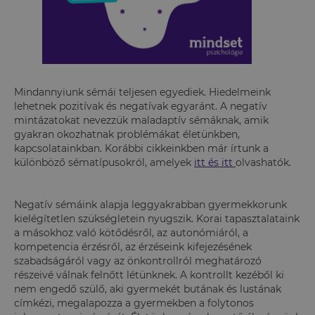
Mindannyiunk sémái teljesen egyediek. Hiedelmeink
lehetnek pozitívak és negatívak egyaránt. A negatív
mintázatokat nevezzük maladaptív sémáknak, amik
gyakran okozhatnak problémákat életünkben,
kapcsolatainkban. Korábbi cikkeinkben már írtunk a
különböző sématípusokról, amelyek
itt és
itt
olvashatók.
Negatív sémáink alapja leggyakrabban gyermekkorunk
kielégítetlen szükségletein nyugszik. Korai tapasztalataink
a másokhoz való kötődésről, az autonómiáról, a
kompetencia érzésről, az érzéseink kifejezésének
szabadságáról vagy az önkontrollról meghatározó
részeivé válnak felnőtt létünknek. A kontrollt kezéből ki
nem engedő szülő, aki gyermekét butának és lustának
címkézi, megalapozza a gyermekben a folytonos