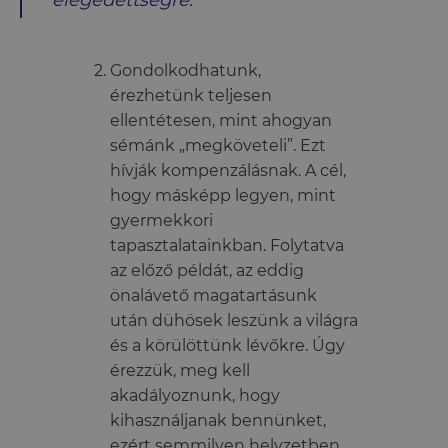
elégedettségre.
Gondolkodhatunk,
érezhetünk teljesen
ellentétesen, mint ahogyan
sémánk „megköveteli”. Ezt
hívják kompenzálásnak. A cél,
hogy másképp legyen, mint
gyermekkori
tapasztalatainkban. Folytatva
az előző példát, az eddig
önalávető magatartásunk
után dühösek leszünk a világra
és a körülöttünk lévőkre. Úgy
érezzük, meg kell
akadályoznunk, hogy
kihasználjanak bennünket,
ezért semmilyen helyzetben