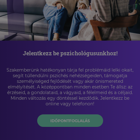
Jelentkezz be pszichológusunkhoz!
Szakemberünk hatékonyan tárja fel problémáid lelki okait,
segít túllendülni pszichés nehézségeiden, támogatja
személyiséged fejlődését vagy akár önismereted
elmélyítését. A középpontban minden esetben Te állsz: az
érzéseid, a gondolataid, a vágyaid, a félelmeid és a céljaid.
Minden változás egy döntéssel kezdődik. Jelentkezz be
online vagy telefonon!
IDŐPONTFOGLALÁS