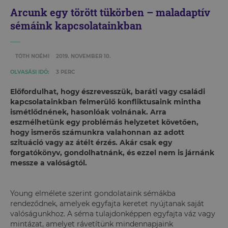
Arcunk egy törött tükörben – maladaptív
sémáink kapcsolatainkban
TÓTH NOÉMI
2019. NOVEMBER 10.
OLVASÁSI IDŐ:
3 PERC
Előfordulhat, hogy észrevesszük, baráti vagy családi
kapcsolatainkban felmerülő konfliktusaink mintha
ismétlődnének, hasonlóak volnának. Arra
eszmélhetünk egy problémás helyzetet követően,
hogy ismerős számunkra valahonnan az adott
szituáció vagy az átélt érzés. Akár csak egy
forgatókönyv, gondolhatnánk, és ezzel nem is járnánk
messze a valóságtól.
Young elmélete szerint gondolataink sémákba
rendeződnek, amelyek egyfajta keretet nyújtanak saját
valóságunkhoz. A séma tulajdonképpen egyfajta váz vagy
mintázat, amelyet rávetítünk mindennapjaink