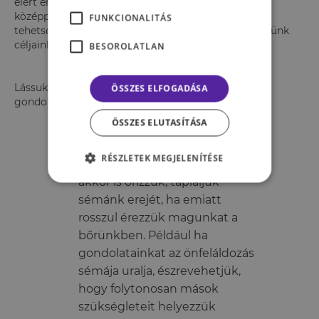
elért eredmények és az intelligencia kerülnek a
középpontba. Ilyenkor azt éljük meg, hogy
FUNKCIONALITÁS
tehetségtelenek vagyunk, így inkább bele sem kezdünk
céljaink megvalósításába.
BESOROLATLAN
Lássuk, milyen automatikus reakciók uralhatják
ÖSSZES ELFOGADÁSA
gondolkodásunkat ezekben a helyzetekben!
ÖSSZES ELUTASÍTÁSA
Amikor sémáinknak
RÉSZLETEK MEGJELENÍTÉSE
megfelelően viselkedünk,
akkor is őrizzük, tápláljuk
sémánk erejét, ha emiatt
rosszul érezzük magunkat a
bőrünkben. Például ha
gondolatainkat az önfeláldozás
sémája uralja, észrevehetjük,
hogy folytonosan mások
szükségleteit helyezzük