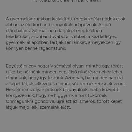
ne zaklassuk fel a másik felet.
A gyermekkorunkban kialakított megküzdési módok csak
abban az életkorban bizonyultak adaptívnak. Az idő
előrehaladtával már nem látják el megfelelően
feladatukat, azonban továbbra is ebben a kezdetleges,
gyermeki állapotban tartják sémáinkat, amelyekben így
könnyen benne ragadhatunk.
Együttélni egy negatív sémával olyan, mintha egy törött
tükörbe néznénk minden nap. Első ránézésre nehéz lehet
elhinnünk, hogy így festünk. Azonban, ha minden nap ezt
a képet látjuk, elkezdjük elhinni, sőt természetesnek venni.
Hiedelmeink olyan erősnek bizonyulnak, hiába közvetíti
környezetünk, hogy ne higgyünk a torz tükörnek.
Önmagunkra gondolva, újra azt az ismerős, törött képet
látjuk majd lelki szemeink előtt.