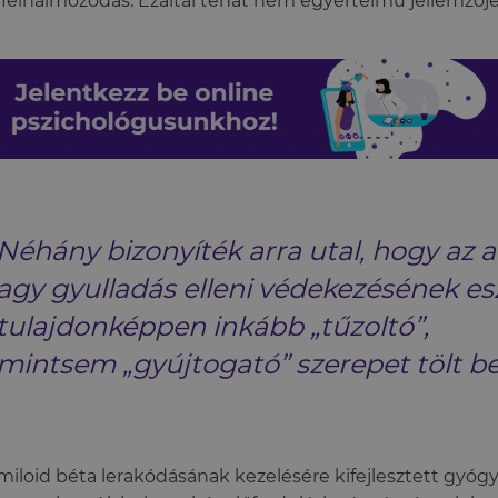
felhalmozódás. Ezáltal tehát nem egyértelmű jellemzőj
Néhány bizonyíték arra utal, hogy az a
agy gyulladás elleni védekezésének es
tulajdonképpen inkább „tűzoltó”,
mintsem „gyújtogató” szerepet tölt be
miloid béta lerakódásának kezelésére kifejlesztett gyóg