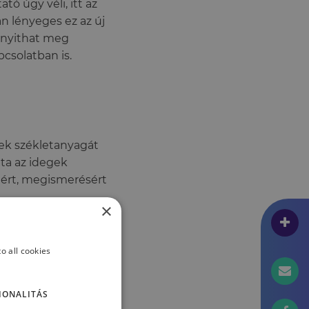
tó úgy véli, itt az
an lényeges ez az új
 nyithat meg
csolatban is.
ek székletanyagát
tta az idegek
ért, megismerésért
×
nitív veszteséget
k, hogy az
o all cookies
 egy egészséges
imer-kórban
IONALITÁS