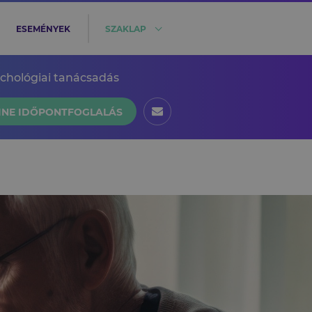
ESEMÉNYEK
SZAKLAP
ichológiai tanácsadás
INE IDŐPONTFOGLALÁS