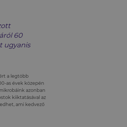
zott
áról 60
t ugyanis
ért a legtöbb
1900-as évek közepén
élmikrobáink azonban
ostok kiiktatásával az
kedhet, ami kedvező