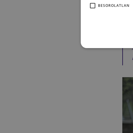
BESOROLATLAN
Az A
áttö
de b