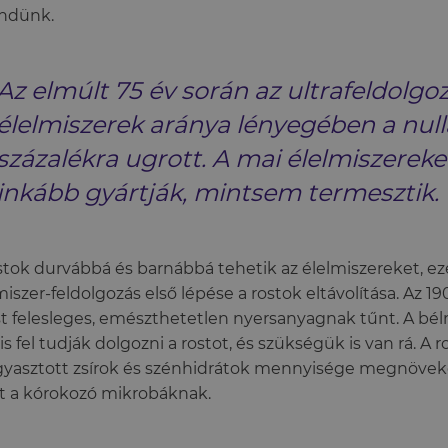
ndünk.
Az elmúlt 75 év során az ultrafeldolgo
élelmiszerek aránya lényegében a null
százalékra ugrott. A mai élelmiszereke
inkább gyártják, mintsem termesztik.
stok durvábbá és barnábbá tehetik az élelmiszereket, ez
miszer-feldolgozás első lépése a rostok eltávolítása. Az 
st felesleges, emészthetetlen nyersanyagnak tűnt. A b
is fel tudják dolgozni a rostot, és szükségük is van rá. A r
gyasztott zsírok és szénhidrátok mennyisége megnöve
t a kórokozó mikrobáknak.