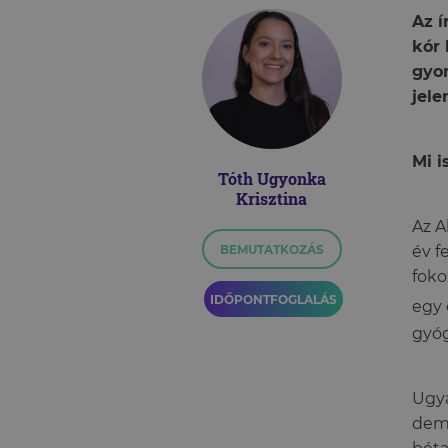
Az í
kór 
gyo
jele
Mi i
Tóth Ugyonka
Krisztina
Az A
BEMUTATKOZÁS
év f
foko
IDŐPONTFOGLALÁS
egy 
gyóg
Ugya
deme