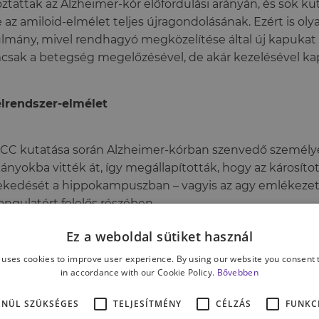
oztattak az Alzheimer-kór előfordulási arányán, és sok kuta
e az amiloid-elmélet teljes újragondolásának. Ezért is oly
lmány, mivel rendhagyó megközelítése által új kapukat
sak a betegség megelőzésével, de akár kezelésével kap
lrendszer-elmélet
CC kutatása során Alzheimer-kórban szenvedő személy
ányokba vitték át, így megállapították, hogy az károsíto
kedését a hippokampuszban – vagyis az agy emlékezet
angulatért felelős részében.
Ez a weboldal sütiket használ
l súlyosabb volt a donor betegsége, annál nagyobb kog
ményezett a patkányoknál. Az eredmények azt mutatjá
 uses cookies to improve user experience. By using our website you consent t
in accordance with our Cookie Policy.
Bővebben
eimer-kór tünetei a bélmikrobiótán keresztül átvihetők
al szervezetre, megerősítve a bélmikrobiótának az Alzhe
ENÜL SZÜKSÉGES
TELJESÍTMÉNY
CÉLZÁS
FUNKC
ltött ok-okozati szerepét.