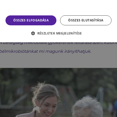
lzheimer-kutatás sokáig kudarcoktól övezve folyt, ezért i
rés. A tanulmányban patkányokat használtak, így klinikai
ÖSSZES ELFOGADÁSA
ÖSSZES ELUTASÍTÁSA
izonyítja a ráadásul fajokon átívelő ok-okozati összefügg
RÉSZLETEK MEGJELENÍTÉSE
A betegség mikrobiális gyökerének feltárása azért külön
bélmikrobiótánkat mi magunk irányíthatjuk.