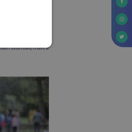
s bátorító ez az
 megerősítésre vár,
ést.
ösen örömteli, mert a