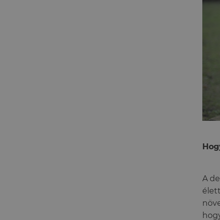
Hogy
A de
élet
növe
hogy