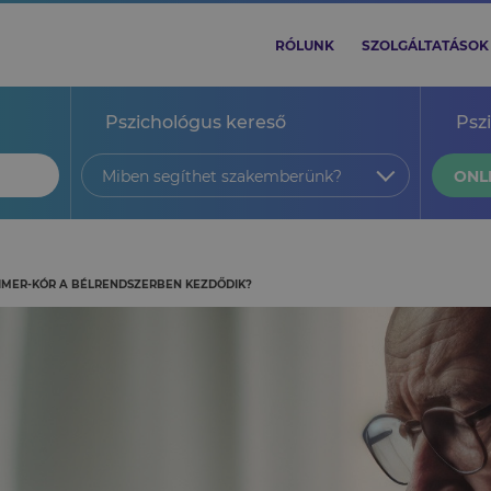
RÓLUNK
SZOLGÁLTATÁSOK
Pszichológus kereső
Psz
Miben segíthet szakemberünk?
ONL
IMER-KÓR A BÉLRENDSZERBEN KEZDŐDIK?