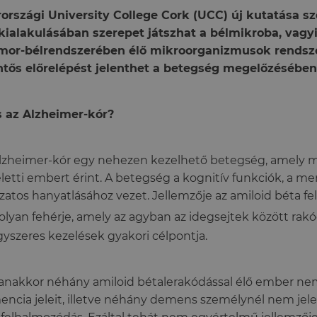
rországi University College Cork (UCC) új kutatása sz
kialakulásában szerepet játszhat a bélmikroba, vagy
mor-bélrendszerében élő mikroorganizmusok rendsze
ntős előrelépést jelenthet a betegség megelőzésében
s az Alzheimer-kór?
lzheimer-kór egy nehezen kezelhető betegség, amely m
eletti embert érint. A betegség a kognitív funkciók, a me
zatos hanyatlásához vezet. Jellemzője az amiloid béta f
olyan fehérje, amely az agyban az idegsejtek között rakó
yszeres kezelések gyakori célpontja.
nakkor néhány amiloid bétalerakódással élő ember ne
ncia jeleit, illetve néhány demens személynél nem jele