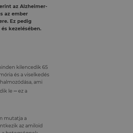
erint az Alzheimer-
is az ember
re. Ez pedig
 és kezelésében.
inden kilencedik 65
mória és a viselkedés
elhalmozódása, ami
–
dik le
ez a
m mutatja a
ntkezik az amiloid