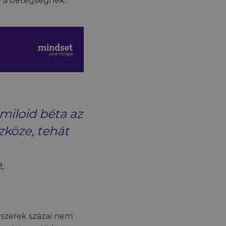
e a betegségnek.
miloid béta az
zköze, tehát
.
yszerek százai nem