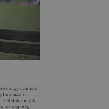
re nő, így a várható
egy természetes
 feltételezhetjük,
atban: mégpedig az