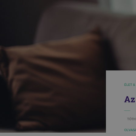
ÉLET &
Az
TÓTH
OLVASÁ