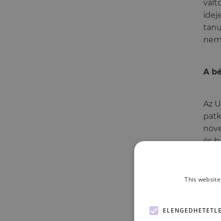
vált
idej
tanu
nemc
A bé
Az U
patk
növe
és h
Miné
ered
This website
Alzh
fiat
ELENGEDHETETL
betö