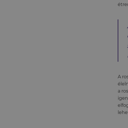
étre
A ro
élel
a ro
igen
elfo
lehe