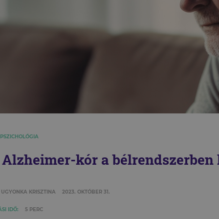
 PSZICHOLÓGIA
 Alzheimer-kór a bélrendszerben
 UGYONKA KRISZTINA
2023. OKTÓBER 31.
SI IDŐ:
5 PERC