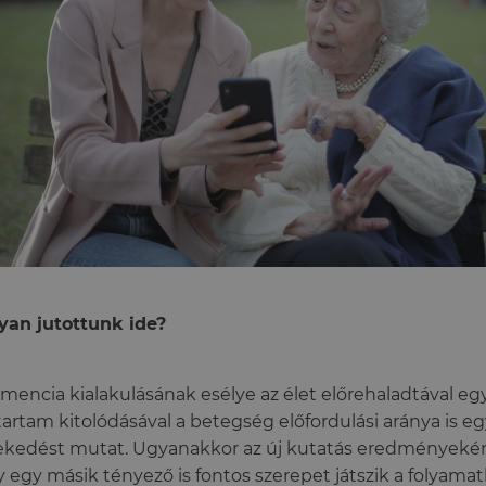
an jutottunk ide?
mencia kialakulásának esélye az élet előrehaladtával egy
tartam kitolódásával a betegség előfordulási aránya is 
kedést mutat. Ugyanakkor az új kutatás eredményeként
 egy másik tényező is fontos szerepet játszik a folyam