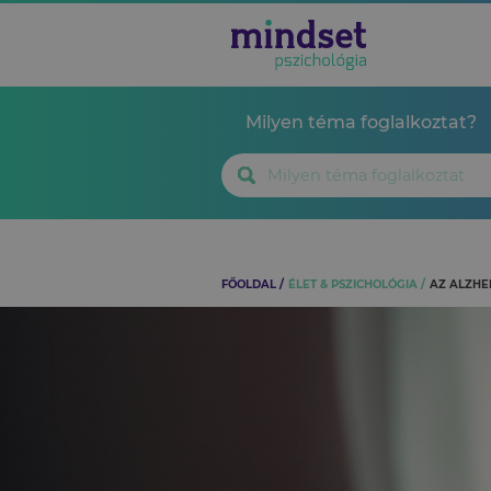
Milyen téma foglalkoztat?
FŐOLDAL
ÉLET & PSZICHOLÓGIA
AZ ALZHE