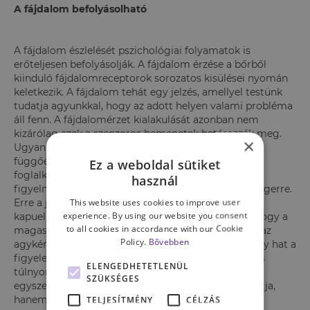
A fájdalom befolyásolható
A fájdalom észlelését pszichológiai folyamatok is
erőteljesen befolyásolják. A fájdalom érzése a bőrből
kiinduló fájdalomreceptorok sorozatos kisülései nyomán
keletkezik. A fájdalom tehát egy jelzés, amellyel testünk
tudatja agyunkkal, hogy az adott helyen valami probléma
áll fenn. A fájdalomérzet kialakulását azonban nem
kizárólag ezek a szenzoros bemenetek határozzák meg.
×
Ugyanaz a bejövő fájdalom más érzetet kelt, attól
függően, hogy a páciens mit gondol róla, mivel
Ez a weboldal sütiket
foglalkozik még a fájdalominger megélése közben,
használ
figyelmének mekkora része irányul a kellemetlen ingerre.
This website uses cookies to improve user
Erre a jelenségre adhat magyarázatot a fájdalom
experience. By using our website you consent
kapuelmélete. Ez az elmélet azt fogalmazza meg, hogy a
to all cookies in accordance with our Cookie
magasabb szintű mentális folyamatok gátolhatják az
Policy.
Bővebben
agykéregből a gerincvelőbe futó fájdalomjeleket. Így hat a
figyelem komplex elterelése is. A figyelmi kapacitás
ELENGEDHETETLENÜL
túlnyomó részének máshová irányítása tehát nem
SZÜKSÉGES
egyszerűen a fájdalmas inger értelmezését módosítja,
hanem
TELJESÍTMÉNY
CÉLZÁS