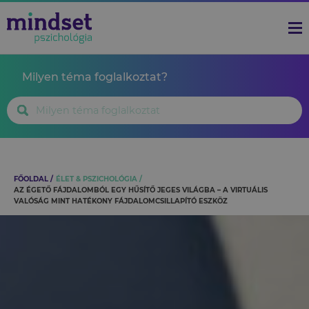
Milyen téma foglalkoztat?
FŐOLDAL
ÉLET & PSZICHOLÓGIA
AZ ÉGETŐ FÁJDALOMBÓL EGY HŰSÍTŐ JEGES VILÁGBA – A VIRTUÁLIS
VALÓSÁG MINT HATÉKONY FÁJDALOMCSILLAPÍTÓ ESZKÖZ