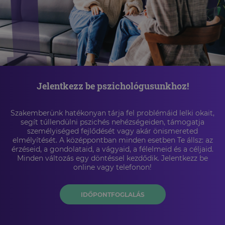
Jelentkezz be pszichológusunkhoz!
Szakemberünk hatékonyan tárja fel problémáid lelki okait,
segít túllendülni pszichés nehézségeiden, támogatja
személyiséged fejlődését vagy akár önismereted
elmélyítését. A középpontban minden esetben Te állsz: az
érzéseid, a gondolataid, a vágyaid, a félelmeid és a céljaid.
Minden változás egy döntéssel kezdődik. Jelentkezz be
online vagy telefonon!
IDŐPONTFOGLALÁS