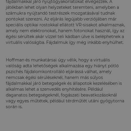
fájdalmakkal járó nyújtógyakorlatokat elvégezzék. A
játékban lehet olyan helyzeteket teremteni, amelyben a
számukra nyújtandó testrészek mozgatásával tudnak
pontokat szerezni. Az eljárás legújabb verziójában már
speciális optikai rostokkal ellátott VR-sisakot alkalmaznak,
amely nem elektronokat, hanem fotonokat használ, így az
égési sérültek akár vízzel teli kádban ülve is beléphetnek a
virtuális valóságba. Fájdalmuk így még inkább enyhülhet.
Hoffman és munkatársai úgy vélik, hogy a virtuális
valóság adta lehetőségek alkalmazása egy hiányt pótló
pszichés fájdalomkontrolláló eljárássá válhat, amely
nemcsak égési sérüléseknél, hanem más súlyos
fájdalmakkal járó betegségek és állapotok kezelésében is
alkalmas lehet a szenvedés enyhítésére. Például
daganatos betegségeknél, fogászati beavatkozásoknál
vagy egyes műtétek, például térdműtét utáni gyógytorna
során is.