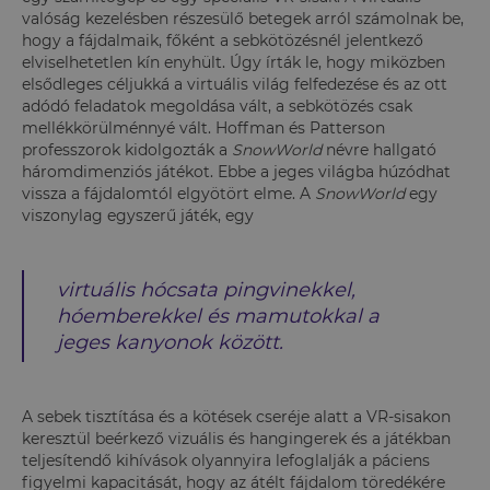
valóság kezelésben részesülő betegek arról számolnak be,
hogy a fájdalmaik, főként a sebkötözésnél jelentkező
elviselhetetlen kín enyhült. Úgy írták le, hogy miközben
elsődleges céljukká a virtuális világ felfedezése és az ott
adódó feladatok megoldása vált, a sebkötözés csak
mellékkörülménnyé vált. Hoffman és Patterson
professzorok kidolgozták a
SnowWorld
névre hallgató
háromdimenziós játékot. Ebbe a jeges világba húzódhat
vissza a fájdalomtól elgyötört elme. A
SnowWorld
egy
viszonylag egyszerű játék, egy
virtuális hócsata pingvinekkel,
hóemberekkel és mamutokkal a
jeges kanyonok között.
A sebek tisztítása és a kötések cseréje alatt a VR-sisakon
keresztül beérkező vizuális és hangingerek és a játékban
teljesítendő kihívások olyannyira lefoglalják a páciens
figyelmi kapacitását, hogy az átélt fájdalom töredékére