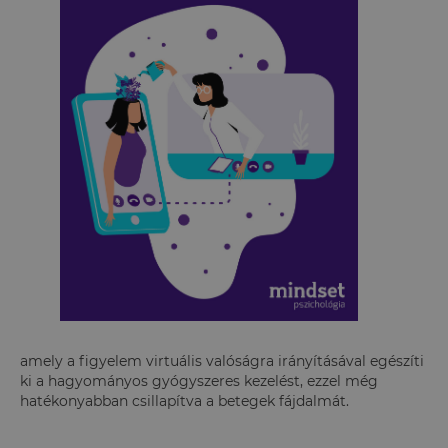
amely a figyelem virtuális valóságra irányításával egészíti
ki a hagyományos gyógyszeres kezelést, ezzel még
hatékonyabban csillapítva a betegek fájdalmát.