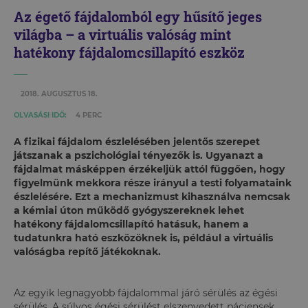
Az égető fájdalomból egy hűsítő jeges
világba – a virtuális valóság mint
hatékony fájdalomcsillapító eszköz
2018. AUGUSZTUS 18.
OLVASÁSI IDŐ:
4 PERC
A fizikai fájdalom észlelésében jelentős szerepet
játszanak a pszichológiai tényezők is. Ugyanazt a
fájdalmat másképpen érzékeljük attól függően, hogy
figyelmünk mekkora része irányul a testi folyamataink
észlelésére. Ezt a mechanizmust kihasználva nemcsak
a kémiai úton működő gyógyszereknek lehet
hatékony fájdalomcsillapító hatásuk, hanem a
tudatunkra ható eszközöknek is, például a virtuális
valóságba repítő játékoknak.
Az egyik legnagyobb fájdalommal járó sérülés az égési
sérülés. A súlyos égési sérülést elszenvedett páciensek