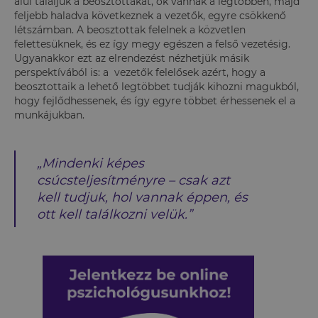
alul találjuk a beosztottakat, ők vannak a legtöbben, majd
feljebb haladva következnek a vezetők, egyre csökkenő
létszámban. A beosztottak felelnek a közvetlen
felettesüknek, és ez így megy egészen a felső vezetésig.
Ugyanakkor ezt az elrendezést nézhetjük másik
perspektívából is: a vezetők felelősek azért, hogy a
beosztottaik a lehető legtöbbet tudják kihozni magukból,
hogy fejlődhessenek, és így egyre többet érhessenek el a
munkájukban.
„Mindenki képes
csúcsteljesítményre – csak azt
kell tudjuk, hol vannak éppen, és
ott kell találkozni velük.”