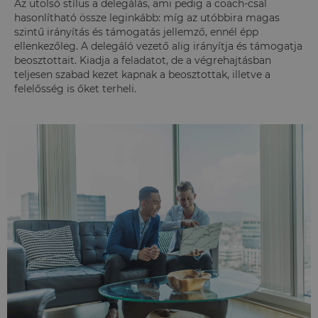
Az utolsó stílus a delegálás, ami pedig a coach-csal
hasonlítható össze leginkább: míg az utóbbira magas
szintű irányítás és támogatás jellemző, ennél épp
ellenkezőleg. A delegáló vezető alig irányítja és támogatja
beosztottait. Kiadja a feladatot, de a végrehajtásban
teljesen szabad kezet kapnak a beosztottak, illetve a
felelősség is őket terheli.