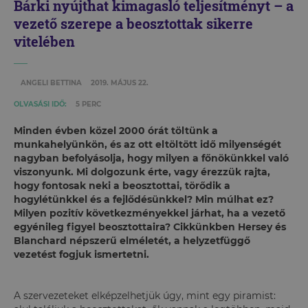
Bárki nyújthat kimagasló teljesítményt – a
vezető szerepe a beosztottak sikerre
vitelében
ANGELI BETTINA
2019. MÁJUS 22.
OLVASÁSI IDŐ:
5 PERC
Minden évben közel 2000 órát töltünk a
munkahelyünkön, és az ott eltöltött idő milyenségét
nagyban befolyásolja, hogy milyen a főnökünkkel való
viszonyunk. Mi dolgozunk érte, vagy érezzük rajta,
hogy fontosak neki a beosztottai, törődik a
hogylétünkkel és a fejlődésünkkel? Min múlhat ez?
Milyen pozitív következményekkel járhat, ha a vezető
egyénileg figyel beosztottaira? Cikkünkben Hersey és
Blanchard népszerű elméletét, a helyzetfüggő
vezetést fogjuk ismertetni.
A szervezeteket elképzelhetjük úgy, mint egy piramist: