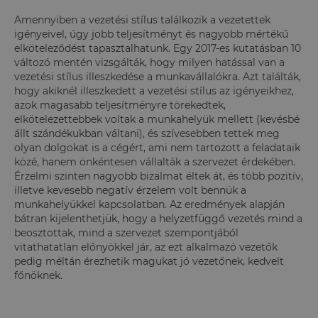
Amennyiben a vezetési stílus találkozik a vezetettek
igényeivel, úgy jobb teljesítményt és nagyobb mértékű
elköteleződést tapasztalhatunk. Egy 2017-es kutatásban 10
változó mentén vizsgálták, hogy milyen hatással van a
vezetési stílus illeszkedése a munkavállalókra. Azt találták,
hogy akiknél illeszkedett a vezetési stílus az igényeikhez,
azok magasabb teljesítményre törekedtek,
elkötelezettebbek voltak a munkahelyük mellett (kevésbé
állt szándékukban váltani), és szívesebben tettek meg
olyan dolgokat is a cégért, ami nem tartozott a feladataik
közé, hanem önkéntesen vállalták a szervezet érdekében.
Érzelmi szinten nagyobb bizalmat éltek át, és több pozitív,
illetve kevesebb negatív érzelem volt bennük a
munkahelyükkel kapcsolatban. Az eredmények alapján
bátran kijelenthetjük, hogy a helyzetfüggő vezetés mind a
beosztottak, mind a szervezet szempontjából
vitathatatlan előnyökkel jár, az ezt alkalmazó vezetők
pedig méltán érezhetik magukat jó vezetőnek, kedvelt
főnöknek.