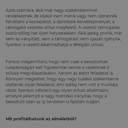
Azok számára, akik már nagy szakértelemmel
rendelkeznek, de olykor nem merik vagy nem szeretnék
felvállalni a kockázatot, a döntéseik következményét, a
támogató vezetési stílus megfelelő. A vezetői támogatás
ösztönzőleg hat ilyen helyzetekben. Akik pedig profik, már
sem az irányítást, sem a támogatást nem igazán igénylik,
ilyenkor a vezető alkalmazhatja a delegáló stílust.
Fontos megemlíteni, hogy nem csak a beosztottak
tulajdonságait kell figyelembe vennie a vezetőnek a
stílusa megválasztásakor, hanem az adott feladatot is.
Könnyen megeshet, hogy egy nagy tudású szakemberre
osztanak olyan feladatot, ami addig nem volt a munkája
része. Ilyenkor célszerű egy olyan stílust alkalmazni,
amelyre jellemző a nagy mértékű irányítás, hogy a
beosztott ezen az új területen is fejlődni tudjon.
Mit profitálhatunk az elméletből?