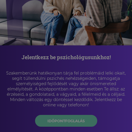
Jelentkezz be pszichológusunkhoz!
Szakemberünk hatékonyan tárja fel problémáid lelki okait,
segít túllendülni pszichés nehézségeiden, támogatja
személyiséged fejlődését vagy akár önismereted
elmélyítését. A középpontban minden esetben Te állsz: az
érzéseid, a gondolataid, a vágyaid, a félelmeid és a céljaid.
Minden változás egy döntéssel kezdődik. Jelentkezz be
online vagy telefonon!
IDŐPONTFOGLALÁS