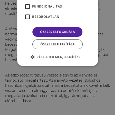
helyes módszer vagy megoldás. Ezt a stílust nevezik
FUNKCIONALITÁS
elméletalkotó irányításnak. Ilyenkor a vezető konkrét
utasításokat ad, és szorosan felügyeli a munkát.
BESOROLATLAN
A támogató vezető az irányító szöges ellentéte: ő
ÖSSZES ELFOGADÁSA
bármikor készen áll, hogy konzultáljon egy-egy feladat
vagy projekt kapcsán, vagy ha szükségesnek érzi a
ÖSSZES ELUTASÍTÁSA
beosztott, tud tőle tanácsot, megerősítést kérni.
Magatartásával azt sugallja, hogy a beosztottak találják
meg a saját megoldásaikat, és ehhez minden támogatást
RÉSZLETEK MEGJELENÍTÉSE
biztosít.
Az edző (coach) típusú vezető elegyíti az irányító és
támogató magatartást. Az irányító vezetési stílushoz
hasonlóan kijelöli az utat, amit a beosztottnak követni kell,
viszont a coach elmagyarázza a döntések miértjeit,
megvitatja azokat a beosztottal, így támogatva az
előrehaladását.