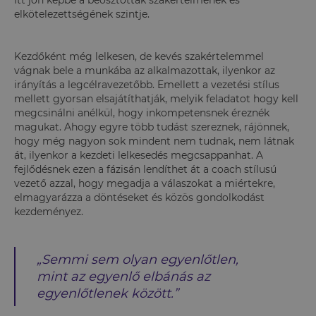
Itt jön képbe a beosztottak szakértelmének és
elkötelezettségének szintje.
Kezdőként még lelkesen, de kevés szakértelemmel
vágnak bele a munkába az alkalmazottak, ilyenkor az
irányítás a legcélravezetőbb. Emellett a vezetési stílus
mellett gyorsan elsajátíthatják, melyik feladatot hogy kell
megcsinálni anélkül, hogy inkompetensnek éreznék
magukat. Ahogy egyre több tudást szereznek, rájönnek,
hogy még nagyon sok mindent nem tudnak, nem látnak
át, ilyenkor a kezdeti lelkesedés megcsappanhat. A
fejlődésnek ezen a fázisán lendíthet át a coach stílusú
vezető azzal, hogy megadja a válaszokat a miértekre,
elmagyarázza a döntéseket és közös gondolkodást
kezdeményez.
„Semmi sem olyan egyenlőtlen,
mint az egyenlő elbánás az
egyenlőtlenek között.”