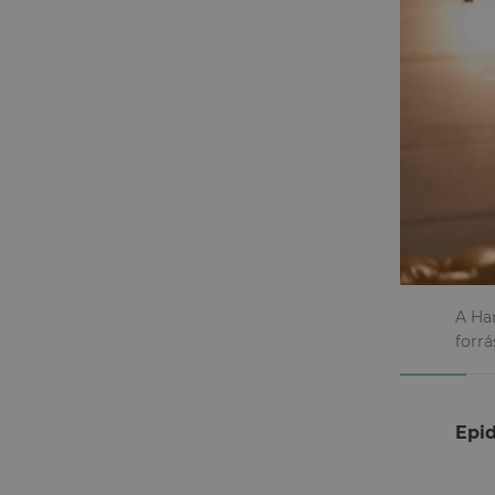
A Ha
forrá
Epi