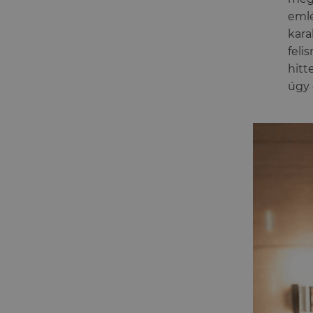
emlé
kara
feli
hitt
úgy 