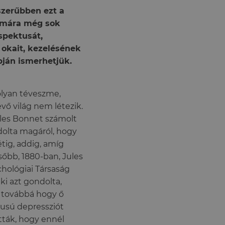
yszerűbben ezt a
ámára még sok
spektusát,
 okait, kezelésének
ján ismerhetjük.
olyan téveszme,
evő világ nem létezik.
rles Bonnet számolt
dolta magáról, hogy
tig, addig, amíg
sőbb, 1880-ban, Jules
ichológiai Társaság
i azt gondolta,
, továbbá hogy ő
pusú depressziót
ották, hogy ennél