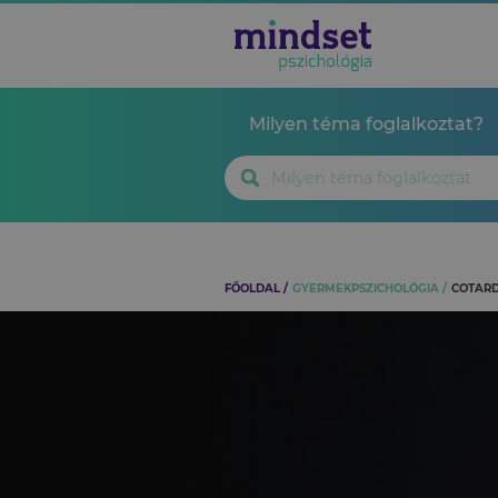
Milyen téma foglalkoztat?
FŐOLDAL
GYERMEKPSZICHOLÓGIA
COTARD