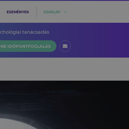
ESEMÉNYEK
SZAKLAP
ichológiai tanácsadás
INE IDŐPONTFOGLALÁS