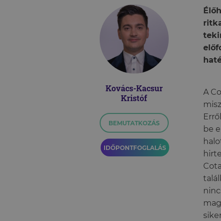
Élőh
rit
teki
előf
hat
Kovács-Kacsur
A Co
Kristóf
misz
Errő
BEMUTATKOZÁS
be e
halo
IDŐPONTFOGLALÁS
hirt
Cota
talá
ninc
maga
sike