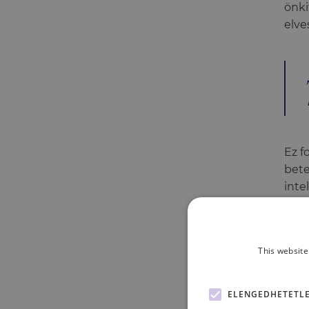
önki
elve
Ez f
bete
inte
szen
megn
szer
This website
Emel
ELENGEDHETETL
a be