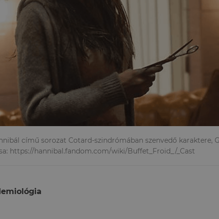
nnibál című sorozat Cotard-szindrómában szenvedő karaktere, 
sa: https://hannibal.fandom.com/wiki/Buffet_Froid_/_Cast
demiológia