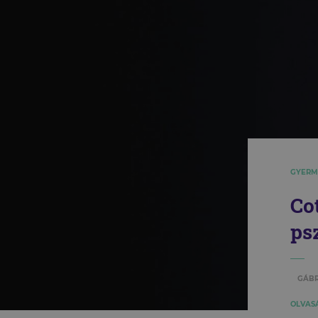
GYERM
Co
ps
GÁBR
OLVASÁ