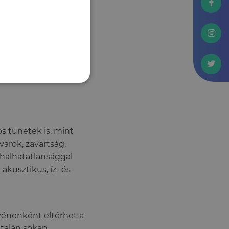
maguk
badulást hozó kiutat.
ki, amelyben a
gyilkosságot
s tünetek is, mint
arok, zavartság,
 halhatatlansággal
akusztikus, íz- és
yénenként eltérhet a
 talán sokan