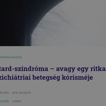
EKPSZICHOLÓGIA
tard-szindróma – avagy egy ritka
zichiátriai betegség kórisméje
IS ZITA
2019. JÚLIUS 15.
SI IDŐ:
4 PERC