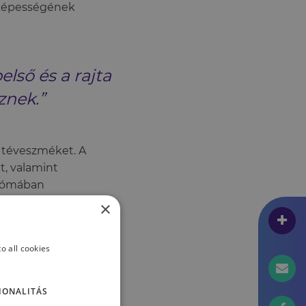
 képességének
első és a rajta
znek.”
us téveszméket. A
t, valamint
ndrómában
yakran
×
része vagy belső
o all cookies
inek eredménye, hogy
IONALITÁS
apot olyan végső