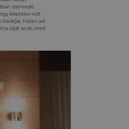
mában szenvedő
hogy képtelen volt
 barátját, hiszen azt
tta saját arcát, mert