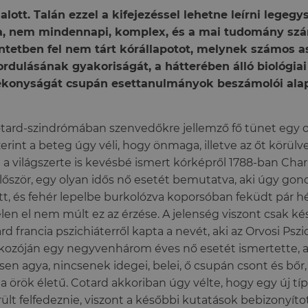
alott. Talán ezzel a kifejezéssel lehetne leírni legeg
ka, nem mindennapi, komplex, és a mai tudomány sz
ntetben fel nem tárt kórállapotot, melynek számos a
ordulásának gyakoriságát, a hátterében álló biológiai
ékonyságát csupán esettanulmányok beszámolói alap
tard-szindrómában szenvedőkre jellemző fő tünet egy 
erint a beteg úgy véli, hogy önmaga, illetve az őt körülv
l a világszerte is kevésbé ismert kórképről 1788-ban Cha
lőször, egy olyan idős nő esetét bemutatva, aki úgy gon
tt, és fehér lepelbe burkolózva koporsóban feküdt pár hé
elen el nem múlt ez az érzése. A jelenség viszont csak ké
rd francia pszichiáterről kapta a nevét, aki az Orvosi Psz
lkozóján egy negyvenhárom éves nő esetét ismertette, ak
sen agya, nincsenek idegei, belei, ő csupán csont és bőr
 örök életű. Cotard akkoriban úgy vélte, hogy egy új tí
rült felfedeznie, viszont a későbbi kutatások bebizonyít