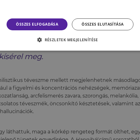
seredéshez vezethet a betegeknél, amikor csupán ön
sztításában, az öngyilkosságban látják a számukra felsza
ÖSSZES ELFOGADÁSA
ÖSSZES ELUTASÍTÁSA
Ez egy olyan paradox helyzetet alakít 
RÉSZLETEK MEGJELENÍTÉSE
beteg úgy érzi, hogy halott, mégis ön
kísérel meg.
hilisztikus téveszme mellett megjelenhetnek másodlago
ául a figyelmi és koncentrációs nehézségek, memóriazav
kozatlanság, arcfelismerés zavara, szorongás, melankólia,
solatos téveszmék, öncsonkító késztetések, valamint az 
hallucinációk.
y láthattuk, maga a kórkép rengeteg formát ölthet, eg
elenő tünetek egyedisége. A
Hannibál
című sorozatból