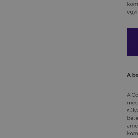
komp
egyi
A be
A Co
megj
súly
bete
amel
körn