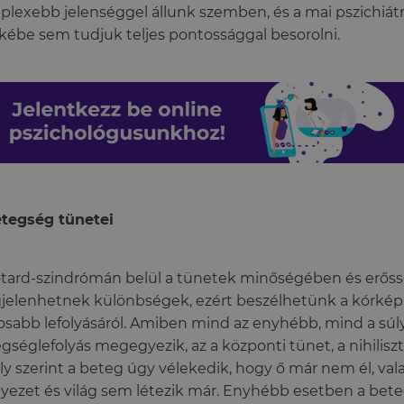
lexebb jelenséggel állunk szemben, és a mai pszichiátr
kébe sem tudjuk teljes pontossággal besorolni.
tegség tünetei
tard-szindrómán belül a tünetek minőségében és erő
elenhetnek különbségek, ezért beszélhetünk a kórké
osabb lefolyásáról. Amiben mind az enyhébb, mind a sú
gséglefolyás megegyezik, az a központi tünet, a nihilisz
y szerint a beteg úgy vélekedik, hogy ő már nem él, val
yezet és világ sem létezik már. Enyhébb esetben a beteg