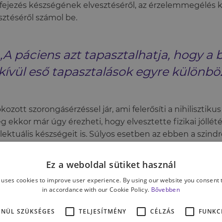
fejezés készségének elvesztéséről, az érzelemmegélés
sztéséről számol be.
„A páciens azt tapasztalhatja, hogy a b
kívül eső tapasztalások egyre különbö
okozott szorongásérzéssel jár, ami felerősíti a nihilisztik
g ekkor már úgy érezheti, hogy elvesztette fizikai jóllété
llektuális készségeit is. Súlyos esetben az ebben a szi
vedőknél fellép önmaga létezésének tagadása is, ami g
yilvánulhat abban, hogy a páciens azt állítja, egyik test
Ez a weboldal sütiket használ
ve rohad, vagy már működésképtelen.
 uses cookies to improve user experience. By using our website you consent t
in accordance with our Cookie Policy.
Bővebben
lett a külvilággal való kapcsolat is megszakadhat, am
ENÜL SZÜKSÉGES
TELJESÍTMÉNY
CÉLZÁS
FUNKC
teg azt állítja, a világ, amiben él, nem is létezik. Ez az áll