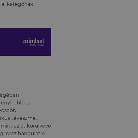
iai kategóriák
sségében
p enyhébb és
lyosabb
tikus téveszme,
amint az őt körülvevő
 rossz hangulatról,