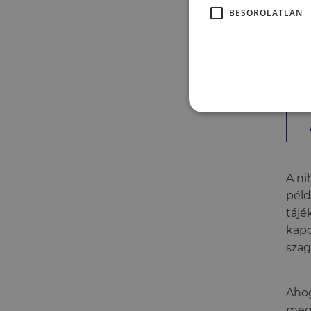
elke
BESOROLATLAN
elpu
A ni
péld
tájé
kapc
szag
Ahog
megj