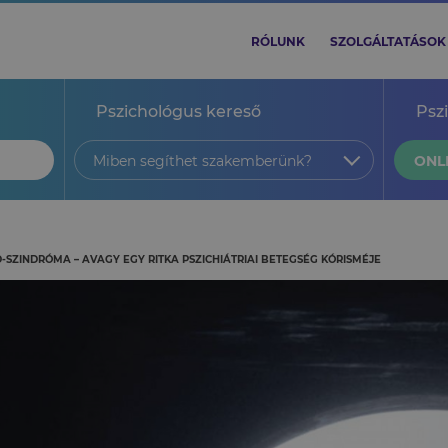
RÓLUNK
SZOLGÁLTATÁSOK
Pszichológus kereső
Psz
Miben segíthet szakemberünk?
ONL
-SZINDRÓMA – AVAGY EGY RITKA PSZICHIÁTRIAI BETEGSÉG KÓRISMÉJE