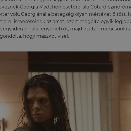
keznek Georgia Madchen esetére, aki Cotard-szindró
kter volt. Georgiánál a betegség olyan mértéket öltött, 
smerni ismerőseinek az arcát, ezért megölte egyik legjobb
e, egy idegen, aki fenyegeti őt, majd ezután megcsonkíto
gondolta, hogy maszkot visel.